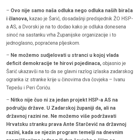
–
Ovo nije samo naša odluka nego odluka naših birača
i članova,
kazao je Šarić, dosadašnji predsjednik ŽO HSP-
a AS, a Dvorski je na to dodao kako je odluka donesena
sinoć na sastanku vrha Županijske organizacije i to
jednoglasno, popraćena pljeskom.
–
Ne možemo sudjelovati u stranci u kojoj vlada
deficit demokracije te hirovi pojedinaca,
objasnio je
Šarić ukazavši na to da se glavni razlog izlaska zadarskog
ogranka iz stranke krije u činovima dva čovjeka – Ivanu
Tepešu i Peri Ćoriću.
–
Nitko nije čuo ni za jedan projekt HSP-a AS na
području države. U Zadarskoj županiji da, ali na
državnoj razini ne. Ne možemo više podržavati
Hrvatsku stranku prava Ante Starčević na državnoj
razini, kada se njezin program temelji na dnevnim