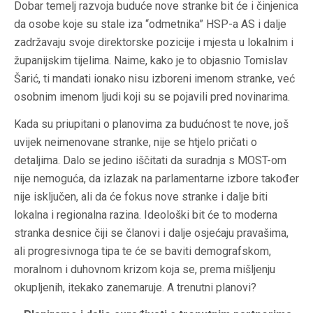
Dobar temelj razvoja buduće nove stranke bit će i činjenica
da osobe koje su stale iza “odmetnika” HSP-a AS i dalje
zadržavaju svoje direktorske pozicije i mjesta u lokalnim i
županijskim tijelima. Naime, kako je to objasnio Tomislav
Šarić, ti mandati ionako nisu izboreni imenom stranke, već
osobnim imenom ljudi koji su se pojavili pred novinarima.
Kada su priupitani o planovima za budućnost te nove, još
uvijek neimenovane stranke, nije se htjelo pričati o
detaljima. Dalo se jedino iščitati da suradnja s MOST-om
nije nemoguća, da izlazak na parlamentarne izbore također
nije isključen, ali da će fokus nove stranke i dalje biti
lokalna i regionalna razina. Ideološki bit će to moderna
stranka desnice čiji se članovi i dalje osjećaju pravašima,
ali progresivnoga tipa te će se baviti demografskom,
moralnom i duhovnom krizom koja se, prema mišljenju
okupljenih, itekako zanemaruje. A trenutni planovi?