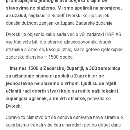
promišljanjima jednog ili dva čovjeka s čijim se
stavovima ne slažemo. Mi smo apelirali na promjene,
ali uzalud,
naglasio je Rudolf Dvorski koji još uvijek
obnaša dužnost zamjenika župana Zadarske županije.
Dvorski je objasnio kako sada već bivši zadarski HSP AS
nije htio više biti dio stranke-glasnogovornika drugih
stranaka s čime se, kako je iznio, slaže gotovo cjelokupno
zadarsko članstvo – 1500 osoba.
–
Ima nas 1500 u Zadarskoj županiji, a 300 zamolnica
za učlanjenje nismo ni poslali u Zagreb jer se
jednostavno ne slažemo s vrhom. Ljudi su se htjeli
učlaniti radi dobrih stvari koje su radile naši lokalni i
županijski ogranak, a ne vrh stranke,
pohvalio se
Dvorski.
Upravo to članstvo bit će osnova osnivanja nove stranke o
kojoj bismo trebali više čuti u narednih pet do deset dana.