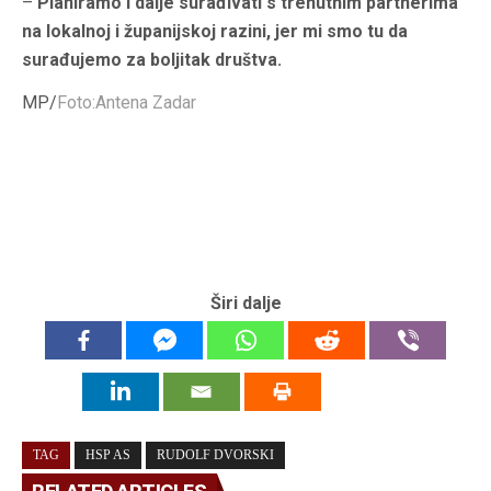
–
Planiramo i dalje surađivati s trenutnim partnerima
na lokalnoj i županijskoj razini, jer mi smo tu da
surađujemo za boljitak društva.
MP/
Foto:Antena Zadar
Širi dalje
TAG
HSP AS
RUDOLF DVORSKI