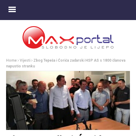
Home
Vijesti
Zbog Tepeša i Ćorića zadarski HSP AS s 1800 članova
napustio stranku