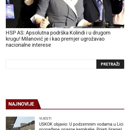
HSP AS: Apsolutna podrška Kolindi i u drugom
krugu! Milanović je i kao premjer ugrožavao
nacionalne interese
NAJNOVIJE
VIJESTI
USKOK objavio: U podzemnim vodama u Lici
pronađene opasne kemikalije. Prijeti širenje!