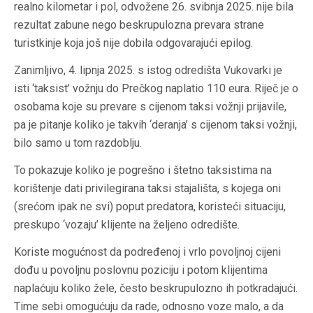
realno kilometar i pol, odvožene 26. svibnja 2025. nije bila
rezultat zabune nego beskrupulozna prevara strane
turistkinje koja još nije dobila odgovarajući epilog.
Zanimljivo, 4. lipnja 2025. s istog odredišta Vukovarki je
isti ‘taksist’ vožnju do Prečkog naplatio 110 eura. Riječ je o
osobama koje su prevare s cijenom taksi vožnji prijavile,
pa je pitanje koliko je takvih ‘deranja’ s cijenom taksi vožnji,
bilo samo u tom razdoblju.
To pokazuje koliko je pogrešno i štetno taksistima na
korištenje dati privilegirana taksi stajališta, s kojega oni
(srećom ipak ne svi) poput predatora, koristeći situaciju,
preskupo ‘vozaju’ klijente na željeno odredište.
Koriste mogućnost da podređenoj i vrlo povoljnoj cijeni
dođu u povoljnu poslovnu poziciju i potom klijentima
naplaćuju koliko žele, često beskrupulozno ih potkradajući.
Time sebi omogućuju da rade, odnosno voze malo, a da