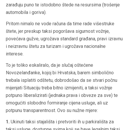
zarađuju puno te istodobno štede na resursima (trošenje
automobila i goriva).
Pritom nimalo ne vode računa da time rade višestruke
štete, jer preskup taksi pogoršava sigurnost vožnje,
povećava gužve, ugrožava standard građana, pravi izravnu
i neizravnu štetu za turizam i ugrožava nacionalne
interese.
To je toliko eskaliralo, da je slučaj oštećene
Novozelanđanke, kojoj bi Hrvatska, barem simbolično
trebala isplatiti odštetu, dobrodošao da se stvari počnu
mijenjati Situaciju treba bitno izmijeniti, a taksi vožnje
potpuno liberalizirati (jednaka prava i obveze za sve) te
omogućiti slobodno formiranje cijena usluge, ali uz
potpunu transparentnost. Ovo su nužne mjere:
1.
Ukinuti taksi stajališta i pretvoriti ih u parkirališta za
taksi usluge, dostupne svima koji se bave legalnim taksi