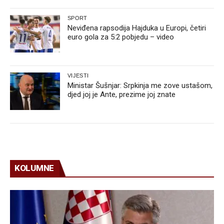
SPORT
Neviđena rapsodija Hajduka u Europi, četiri
euro gola za 5:2 pobjedu – video
VIJESTI
Ministar Šušnjar: Srpkinja me zove ustašom,
djed joj je Ante, prezime joj znate
KOLUMNE