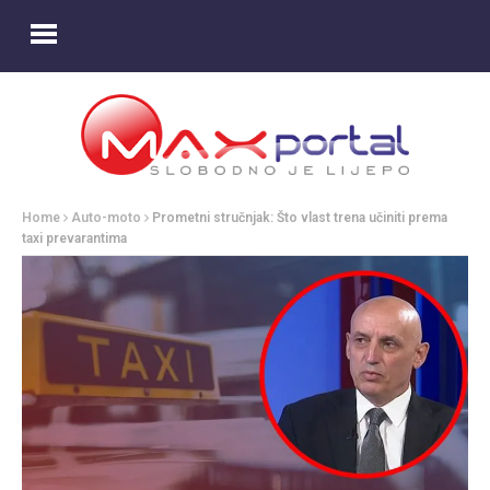
Home
Auto-moto
Prometni stručnjak: Što vlast trena učiniti prema
taxi prevarantima