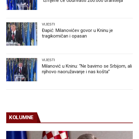
‘Izmjene će obuhvatiti 200.000 branitelja‘
VIJESTI
Đapić: Milanovićev govor u Kninu je
tragikomičan i opasan
VIJESTI
Milanović u Kninu: “Ne bavimo se Srbijom, ali
njihovo naoružavanje i nas košta”
KOLUMNE