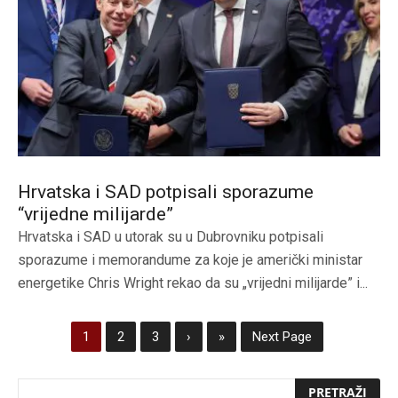
Hrvatska i SAD potpisali sporazume
“vrijedne milijarde”
Hrvatska i SAD u utorak su u Dubrovniku potpisali
sporazume i memorandume za koje je američki ministar
energetike Chris Wright rekao da su „vrijedni milijarde” i...
1
2
3
›
»
Next Page