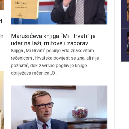
d
Marušićeva knjiga “Mi Hrvati” je
le
udar na laži, mitove i zaborav
Knjiga „Mi Hrvati“ počinje vrlo znakovitom
rečenicom „Hrvatska povijest se zna, ali nije
poznata“, dok završno poglavlje knjige
obilježava rečenica „O...