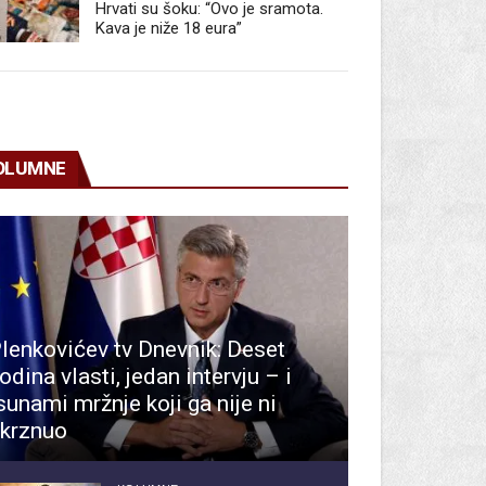
Hrvati su šoku: “Ovo je sramota.
Kava je niže 18 eura”
OLUMNE
lenkovićev tv Dnevnik: Deset
odina vlasti, jedan intervju – i
sunami mržnje koji ga nije ni
krznuo