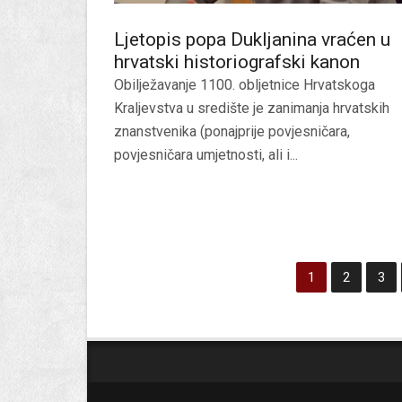
Ljetopis popa Dukljanina vraćen u
hrvatski historiografski kanon
Obilježavanje 1100. obljetnice Hrvatskoga
Kraljevstva u središte je zanimanja hrvatskih
znanstvenika (ponajprije povjesničara,
povjesničara umjetnosti, ali i...
1
2
3