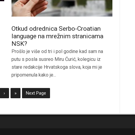
Otkud odrednica Serbo-Croatian
language na mrežnim stranicama
NSK?
Prošlo je više od tri i pol godine kad sam na
putu s posla susreo Miru Ćurić, kolegicu iz
stare redakcije Hrvatskoga slova, koja mi je
pripomenula kako je...
›
»
Next Page