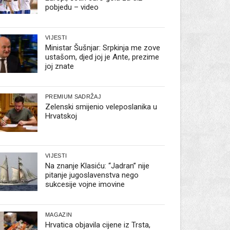
pobjedu – video
VIJESTI
Ministar Šušnjar: Srpkinja me zove
ustašom, djed joj je Ante, prezime
joj znate
PREMIUM SADRŽAJ
Zelenski smijenio veleposlanika u
Hrvatskoj
VIJESTI
Na znanje Klasiću: “Jadran” nije
pitanje jugoslavenstva nego
sukcesije vojne imovine
MAGAZIN
Hrvatica objavila cijene iz Trsta,