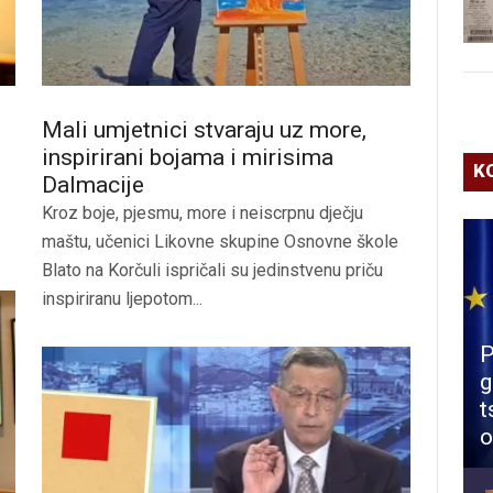
Mali umjetnici stvaraju uz more,
inspirirani bojama i mirisima
K
Dalmacije
Kroz boje, pjesmu, more i neiscrpnu dječju
maštu, učenici Likovne skupine Osnovne škole
Blato na Korčuli ispričali su jedinstvenu priču
inspiriranu ljepotom...
P
g
t
o