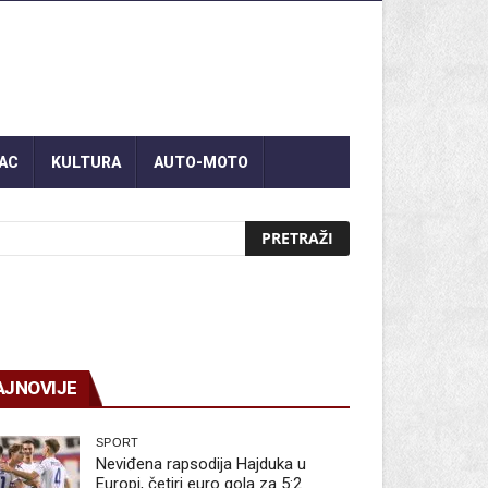
AC
KULTURA
AUTO-MOTO
AJNOVIJE
SPORT
Neviđena rapsodija Hajduka u
Europi, četiri euro gola za 5:2