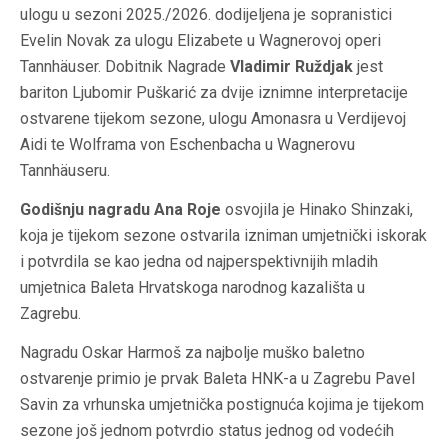
ulogu u sezoni 2025./2026. dodijeljena je sopranistici
Evelin Novak za ulogu Elizabete u Wagnerovoj operi
Tannhäuser
. Dobitnik Nagrade
Vladimir Ruždjak
jest
bariton Ljubomir Puškarić za dvije iznimne interpretacije
ostvarene tijekom sezone, ulogu Amonasra u Verdijevoj
Aidi
te Wolframa von Eschenbacha u Wagnerovu
Tannhäuseru
.
Godišnju nagradu Ana Roje
osvojila je Hinako Shinzaki,
koja je tijekom sezone ostvarila izniman umjetnički iskorak
i potvrdila se kao jedna od najperspektivnijih mladih
umjetnica Baleta Hrvatskoga narodnog kazališta u
Zagrebu.
Nagradu
Oskar Harmoš
za najbolje muško baletno
ostvarenje primio je prvak Baleta HNK-a u Zagrebu Pavel
Savin za vrhunska umjetnička postignuća kojima je tijekom
sezone još jednom potvrdio status jednog od vodećih