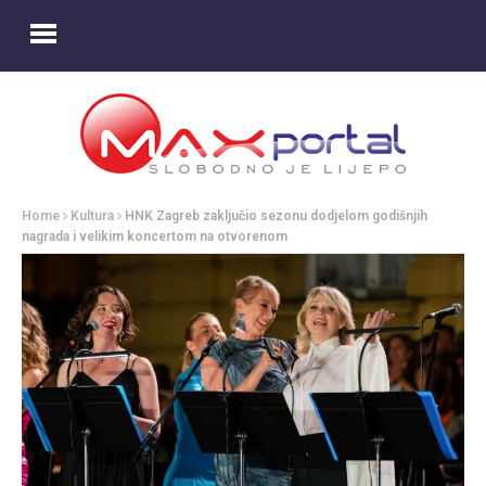
Home
Kultura
HNK Zagreb zaključio sezonu dodjelom godišnjih
nagrada i velikim koncertom na otvorenom