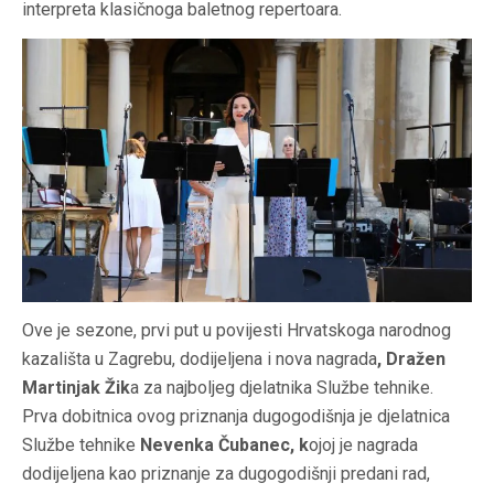
interpreta klasičnoga baletnog repertoara.
Ove je sezone, prvi put u povijesti Hrvatskoga narodnog
kazališta u Zagrebu, dodijeljena i nova nagrada
,
Dražen
Martinjak Žik
a
za najboljeg djelatnika Službe tehnike.
Prva dobitnica ovog priznanja dugogodišnja je djelatnica
Službe tehnike
Nevenka Čubanec, k
ojoj je nagrada
dodijeljena kao priznanje za dugogodišnji predani rad,