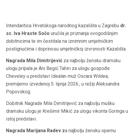
Intendantica Hrvatskoga narodnog kazališta u Zagrebu
dr.
sc. Iva Hraste Sočo
uručila je priznanja ovogodišnjim
dobitnicima te im čestitala na iznimnim umjetničkim
postignućima i doprinosu umjetničkoj izvrsnosti Kazališta.
Nagrada Mila Dimitrijević
za najbolju žensku dramsku
ulogu pripala je Ani Begić Tahiri za ulogu gospođe
Cheveley u predstavi
Idealan muž
Oscara Wildea,
premijerno izvedenoj 5. lipnja 2026., u režiji Aleksandra
Popovskog.
Dobitnik Nagrade
Mila Dimitrijević
za najbolju mušku
dramsku ulogu je Krešimir Mikić za ulogu vikonta Goringa u
istoj predstavi.
Nagrada Marijana Radev
z
a najbolju žensku opernu