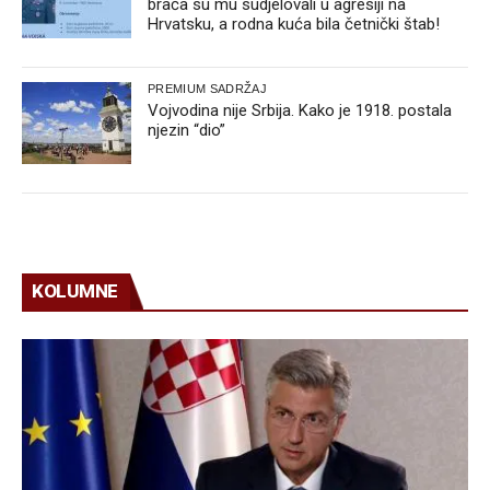
braća su mu sudjelovali u agresiji na
Hrvatsku, a rodna kuća bila četnički štab!
PREMIUM SADRŽAJ
Vojvodina nije Srbija. Kako je 1918. postala
njezin “dio”
KOLUMNE