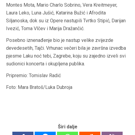
Montes Mota, Mario Charlo Sobrino, Vera Kreitmeyer,
Laura Leko, Luna Jušić, Katarina Bužić i Afrodita
Siljanoska, dok su iz Opere nastupili Tvrtko Stipić, Darijan
Ivezić, Toma Vlčev i Marija Dražančić.
Posebno iznenađenje bio je nastup velike zvijezde
devedesetih,
Tajči
. Vrhunac večeri bila je završna izvedba
pjesme
Laku noć tebi
,
Zagrebe
,
koju su zajedno izveli svi
sudionici koncerta i okupljena publika.
Pripremio: Tomislav Radić
Foto: Mara Bratoš/Luka Dubroja
Širi dalje