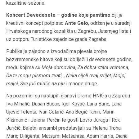
kazališne sezone.
Koncert Devedesete – godine koje pamtimo
čiji je
kreativni koncept potpisao
Ante Gelo
, održan je u suradnji
Hrvatskoga narodnog kazališta u Zagrebu,
Jutarnjeg lista
i
uz potporu Turističke zajednice grada Zagreba.
Publika je zajedno s izvođačima pjevala brojne
bezvremenske hitove koji su obilježili devedesete godine,
među kojima su
Moja domovina, Za dobra stara vremena,
Da te mogu pismom zvati, , Neka cijeli ovaj svijet, Mojoj
majci, Sve još miriše na nju
i mnoge druge.
Na pozornici su nastupili članovi Drame HNK-a u Zagrebu
Iva Mihalić, Dušan Bućan, Igor Kovač, Lana Barić, Lana
Ujević Telenta, Ivan Colarić, Ana Begić Tahiri, Marin
Klišmanić i Jelena Perčin te gosti Lovro Juraga i Rok
Juričić. Baletni ansambl predstavljali su Helena Troha,
Mario Diligente, Mutsumi Matsuhisa, Adam Harris, Diana