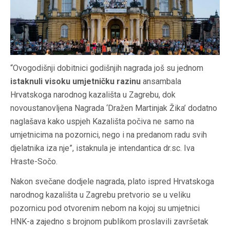
“Ovogodišnji dobitnici godišnjih nagrada još su jednom
istaknuli visoku umjetničku razinu
ansambala
Hrvatskoga narodnog kazališta u Zagrebu, dok
novoustanovljena Nagrada ‘Dražen Martinjak Žika’ dodatno
naglašava kako uspjeh Kazališta počiva ne samo na
umjetnicima na pozornici, nego i na predanom radu svih
djelatnika iza nje”, istaknula je intendantica dr.sc. Iva
Hraste-Sočo.
Nakon svečane dodjele nagrada, plato ispred Hrvatskoga
narodnog kazališta u Zagrebu pretvorio se u veliku
pozornicu pod otvorenim nebom na kojoj su umjetnici
HNK-a zajedno s brojnom publikom proslavili završetak