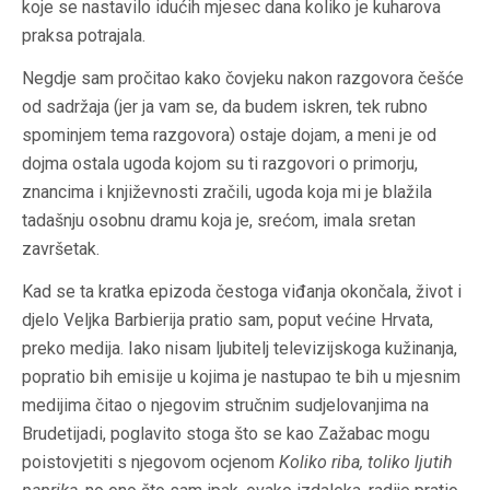
koje se nastavilo idućih mjesec dana koliko je kuharova
praksa potrajala.
Negdje sam pročitao kako čovjeku nakon razgovora češće
od sadržaja (jer ja vam se, da budem iskren, tek rubno
spominjem tema razgovora) ostaje dojam, a meni je od
dojma ostala ugoda kojom su ti razgovori o primorju,
znancima i književnosti zračili, ugoda koja mi je blažila
tadašnju osobnu dramu koja je, srećom, imala sretan
završetak.
Kad se ta kratka epizoda čestoga viđanja okončala, život i
djelo Veljka Barbierija pratio sam, poput većine Hrvata,
preko medija. Iako nisam ljubitelj televizijskoga
kužinanja
,
popratio bih emisije u kojima je nastupao te bih u mjesnim
medijima čitao o njegovim stručnim sudjelovanjima na
Brudetijadi
, poglavito stoga što se kao Zažabac mogu
poistovjetiti s njegovom ocjenom
Koliko riba, toliko ljutih