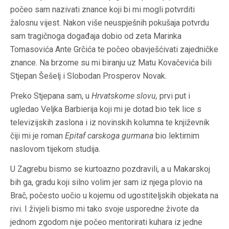
počeo sam nazivati znance koji bi mi mogli potvrditi
žalosnu vijest. Nakon više neuspješnih pokušaja potvrdu
sam tragičnoga događaja dobio od zeta Marinka
Tomasovića Ante Grčića te počeo obavješćivati zajedničke
znance. Na brzome su mi biranju uz Matu Kovačevića bili
Stjepan Šešelj i Slobodan Prosperov Novak.
Preko Stjepana sam, u
Hrvatskome slovu
,
prvi put i
ugledao Veljka Barbierija koji mi je dotad bio tek lice s
televizijskih zaslona i iz novinskih kolumna te književnik
čiji mi je roman
Epitaf carskoga gurmana
bio lektirnim
naslovom tijekom studija.
U Zagrebu bismo se kurtoazno pozdravili, a u Makarskoj
bih ga, gradu koji silno volim jer sam iz njega plovio na
Brač, počesto uočio u kojemu od ugostiteljskih objekata na
rivi. I živjeli bismo mi tako svoje usporedne živote da
jednom zgodom nije počeo mentorirati kuhara iz jedne