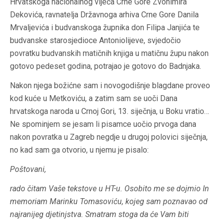
Hrvatskoga nacionalnog vijeća Crne Gore Zvonimira
Dekovića, ravnatelja Državnoga arhiva Crne Gore Danila
Mrvaljevića i budvanskoga župnika don Filipa Janjića te
budvanske starosjedioce Antoniolijeve, svjedočio
povratku budvanskih matičnih knjiga u matičnu župu nakon
gotovo pedeset godina, potrajao je gotovo do Badnjaka.
Nakon njega božićne sam i novogodišnje blagdane proveo
kod kuće u Metkoviću, a zatim sam se uoči Dana
hrvatskoga naroda u Crnoj Gori, 13. siječnja, u Boku vratio…
Ne spominjem se jesam li pisamce uočio prvoga dana
nakon povratka u Zagreb negdje u drugoj polovici siječnja,
no kad sam ga otvorio, u njemu je pisalo:
Poštovani,
rado čitam Vaše tekstove u HT-u. Osobito me se dojmio
In
memoriam Marinku Tomasoviću
, kojeg sam poznavao od
najranijeg djetinjstva. Smatram stoga da će Vam biti