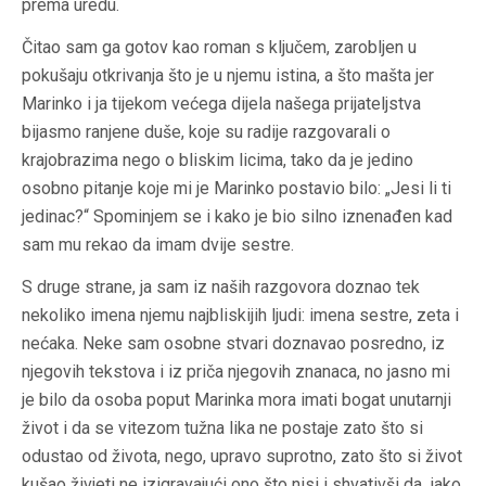
prema uredu.
Čitao sam ga gotov kao roman s ključem, zarobljen u
pokušaju otkrivanja što je u njemu istina, a što mašta jer
Marinko i ja tijekom većega dijela našega prijateljstva
bijasmo ranjene duše, koje su radije razgovarali o
krajobrazima nego o bliskim licima, tako da je jedino
osobno pitanje koje mi je Marinko postavio bilo: „Jesi li ti
jedinac?“ Spominjem se i kako je bio silno iznenađen kad
sam mu rekao da imam dvije sestre.
S druge strane, ja sam iz naših razgovora doznao tek
nekoliko imena njemu najbliskijih ljudi: imena sestre, zeta i
nećaka. Neke sam osobne stvari doznavao posredno, iz
njegovih tekstova i iz priča njegovih znanaca, no jasno mi
je bilo da osoba poput Marinka mora imati bogat unutarnji
život i da se vitezom tužna lika ne postaje zato što si
odustao od života, nego, upravo suprotno, zato što si život
kušao živjeti ne izigravajući ono što nisi i shvativši da, iako