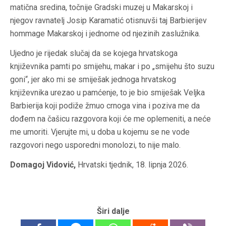
matična sredina, točnije Gradski muzej u Makarskoj i
njegov ravnatelj Josip Karamatić otisnuvši taj Barbierijev
hommage
Makarskoj i jednome od njezinih zaslužnika.
Ujedno je rijedak slučaj da se kojega hrvatskoga
književnika pamti po smijehu, makar i po „smijehu što suzu
goni“, jer ako mi se smiješak jednoga hrvatskog
književnika urezao u pamćenje, to je bio smiješak Veljka
Barbierija koji podiže žmuo crnoga vina i poziva me da
dođem na čašicu razgovora koji će me oplemeniti, a neće
me umoriti. Vjerujte mi, u doba u kojemu se ne vode
razgovori nego usporedni monolozi, to nije malo.
Domagoj Vidović,
Hrvatski tjednik
, 18. lipnja 2026.
Širi dalje