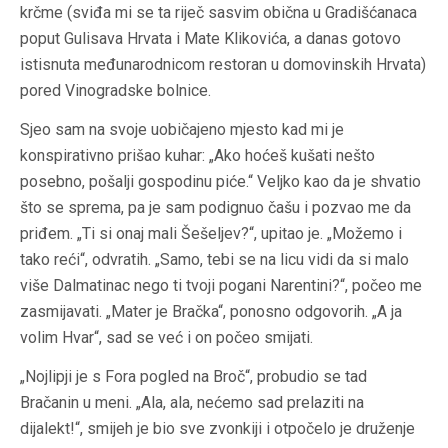
krčme (sviđa mi se ta riječ sasvim obična u Gradišćanaca
poput Gulisava Hrvata i Mate Klikovića, a danas gotovo
istisnuta međunarodnicom restoran u domovinskih Hrvata)
pored Vinogradske bolnice.
Sjeo sam na svoje uobičajeno mjesto kad mi je
konspirativno prišao kuhar: „Ako hoćeš kušati nešto
posebno, pošalji gospodinu piće.“ Veljko kao da je shvatio
što se sprema, pa je sam podignuo čašu i pozvao me da
priđem. „Ti si onaj mali Šešeljev?“, upitao je. „Možemo i
tako reći“, odvratih. „Samo, tebi se na licu vidi da si malo
više Dalmatinac nego ti tvoji pogani Narentini?“, počeo me
zasmijavati. „Mater je Bračka“, ponosno odgovorih. „A ja
volim Hvar“, sad se već i on počeo smijati.
„Nojlipji je s Fora pogled na Broč“, probudio se tad
Bračanin u meni. „Ala, ala, nećemo sad prelaziti na
dijalekt!“, smijeh je bio sve zvonkiji i otpočelo je druženje