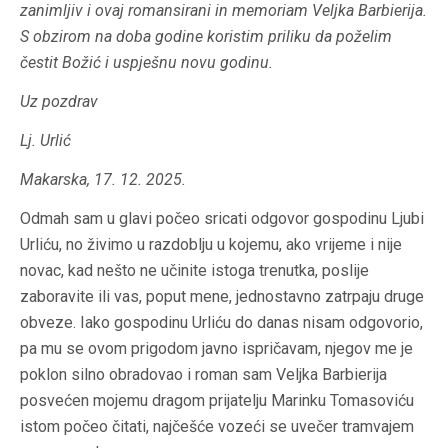
zanimljiv i ovaj romansirani
in memoriam
Veljka Barbierija.
S obzirom na doba godine koristim priliku da poželim
čestit Božić i uspješnu novu godinu.
Uz pozdrav
Lj. Urlić
Makarska, 17. 12. 2025.
Odmah sam u glavi počeo sricati odgovor gospodinu Ljubi
Urliću, no živimo u razdoblju u kojemu, ako vrijeme i nije
novac, kad nešto ne učinite istoga trenutka, poslije
zaboravite ili vas, poput mene, jednostavno zatrpaju druge
obveze. Iako gospodinu Urliću do danas nisam odgovorio,
pa mu se ovom prigodom javno ispričavam, njegov me je
poklon silno obradovao i roman sam Veljka Barbierija
posvećen mojemu dragom prijatelju Marinku Tomasoviću
istom počeo čitati, najčešće vozeći se uvečer tramvajem