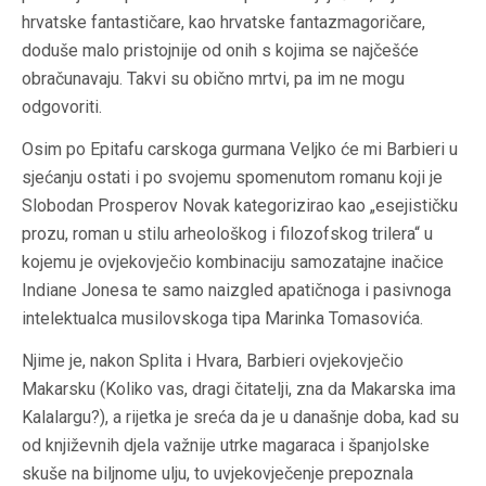
hrvatske fantastičare, kao hrvatske fantazmagoričare,
doduše malo pristojnije od onih s kojima se najčešće
obračunavaju. Takvi su obično mrtvi, pa im ne mogu
odgovoriti.
Osim po
Epitafu carskoga gurmana
Veljko će mi Barbieri u
sjećanju ostati i po svojemu spomenutom romanu koji je
Slobodan Prosperov Novak kategorizirao kao „esejističku
prozu, roman u stilu arheološkog i filozofskog trilera“ u
kojemu je ovjekovječio kombinaciju samozatajne inačice
Indiane Jonesa te samo naizgled apatičnoga i pasivnoga
intelektualca musilovskoga tipa Marinka Tomasovića.
Njime je, nakon Splita i Hvara, Barbieri ovjekovječio
Makarsku (Koliko vas, dragi čitatelji, zna da Makarska ima
Kalalargu?), a rijetka je sreća da je u današnje doba, kad su
od književnih djela važnije utrke magaraca i španjolske
skuše na biljnome ulju, to uvjekovječenje prepoznala