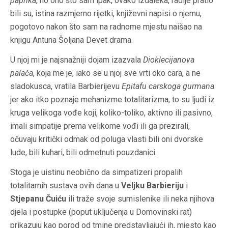
paprika
, no ono što sam ipak, ovako izdaleka, radije pratio
bili su, istina razmjerno rijetki, književni napisi o njemu,
pogotovo nakon što sam na radnome mjestu naišao na
knjigu Antuna Šoljana
Devet drama
.
U njoj mi je najsnažniji dojam izazvala
Dioklecijanova
palača
, koja me je, iako se u njoj sve vrti oko cara, a ne
sladokusca, vratila Barbierijevu
Epitafu carskoga gurmana
jer ako itko poznaje mehanizme totalitarizma, to su ljudi iz
kruga velikoga vođe koji, koliko-toliko, aktivno ili pasivno,
imali simpatije prema velikome vođi ili ga prezirali,
očuvaju kritički odmak od poluga vlasti bili oni dvorske
lude, bili kuhari, bili odmetnuti pouzdanici.
Stoga je uistinu neobično da simpatizeri propalih
totalitarnih sustava ovih dana u
Veljku Barbieriju
i
Stjepanu Čuiću
ili traže svoje sumislenike ili neka njihova
djela i postupke (poput uključenja u Domovinski rat)
prikazuju kao porod od tmine predstavljajući ih, mjesto kao