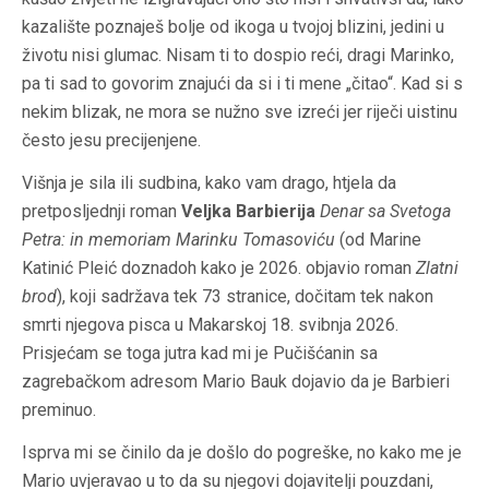
kazalište poznaješ bolje od ikoga u tvojoj blizini, jedini u
životu nisi glumac. Nisam ti to dospio reći, dragi Marinko,
pa ti sad to govorim znajući da si i ti mene „čitao“. Kad si s
nekim blizak, ne mora se nužno sve izreći jer riječi uistinu
često jesu precijenjene.
Višnja je sila ili sudbina, kako vam drago, htjela da
pretposljednji roman
Veljka Barbierija
Denar sa Svetoga
Petra: in memoriam Marinku Tomasoviću
(od Marine
Katinić Pleić doznadoh kako je 2026. objavio roman
Zlatni
brod
), koji sadržava tek 73 stranice, dočitam tek nakon
smrti njegova pisca u Makarskoj 18. svibnja 2026.
Prisjećam se toga jutra kad mi je Pučišćanin sa
zagrebačkom adresom Mario Bauk dojavio da je Barbieri
preminuo.
Isprva mi se činilo da je došlo do pogreške, no kako me je
Mario uvjeravao u to da su njegovi dojavitelji pouzdani,