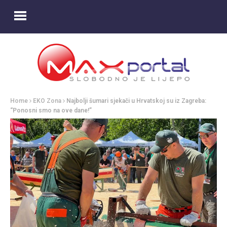
Home
EKO Zona
Najbolji šumari sjekači u Hrvatskoj su iz Zagreba:
“Ponosni smo na ove dane!”