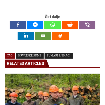
Širi dalje
TAG
HRVATSKE ŠUME
ŠUMARI SJEKAČI
RELATED ARTICLES