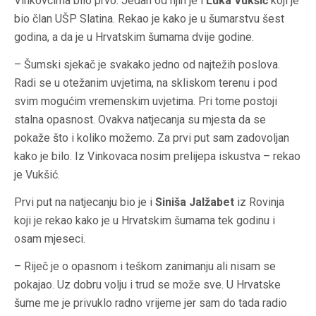
Vinkovcima bilo prvo. Jedan od njih je i
Luka Vukšić
koji je
bio član UŠP Slatina. Rekao je kako je u šumarstvu šest
godina, a da je u Hrvatskim šumama dvije godine.
– Šumski sjekač je svakako jedno od najtežih poslova.
Radi se u otežanim uvjetima, na skliskom terenu i pod
svim mogućim vremenskim uvjetima. Pri tome postoji
stalna opasnost. Ovakva natjecanja su mjesta da se
pokaže što i koliko možemo. Za prvi put sam zadovoljan
kako je bilo. Iz Vinkovaca nosim prelijepa iskustva – rekao
je Vukšić.
Prvi put na natjecanju bio je i
Siniša Jalžabet
iz Rovinja
koji je rekao kako je u Hrvatskim šumama tek godinu i
osam mjeseci.
– Riječ je o opasnom i teškom zanimanju ali nisam se
pokajao. Uz dobru volju i trud se može sve. U Hrvatske
šume me je privuklo radno vrijeme jer sam do tada radio