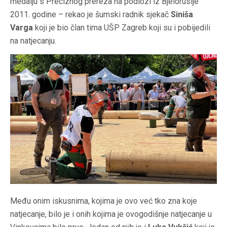
medalju s Preciznog prereza na podlozi iz Bjelorusije
2011. godine – rekao je šumski radnik sjekač
Siniša
Varga
koji je bio član tima UŠP Zagreb koji su i pobijedili
na natjecanju.
Među onim iskusnima, kojima je ovo već tko zna koje
natjecanje, bilo je i onih kojima je ovogodišnje natjecanje u