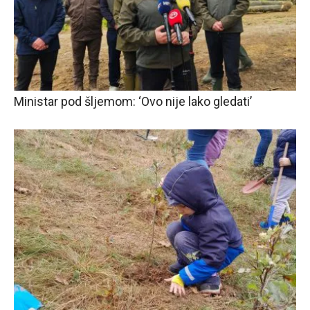
Ministar pod šljemom: ‘Ovo nije lako gledati’