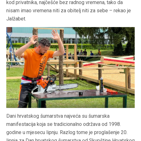
kod privatnika, najčešće bez radnog vremena, tako da
nisam imao vremena niti za obitelj niti za sebe – rekao je
Jalžabet.
Dani hrvatskog šumarstva najveća su šumarska
manifestacija koja se tradicionalno održava od 1998.
godine u mjesecu lipnju. Razlog tome je proglašenje 20.
lipnja za Dan hrvatskog šumarstva od Skupštine Hrvatskog