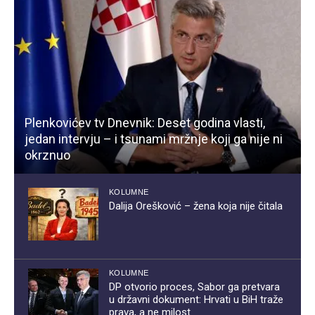
Plenkovićev tv Dnevnik: Deset godina vlasti,
jedan intervju – i tsunami mržnje koji ga nije ni
okrznuo
KOLUMNE
Dalija Orešković – žena koja nije čitala
KOLUMNE
DP otvorio proces, Sabor ga pretvara
u državni dokument: Hrvati u BiH traže
prava, a ne milost