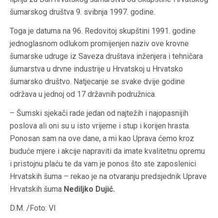
šumarskog društva 9. svibnja 1997. godine.
Toga je datuma na 96. Redovitoj skupštini 1991. godine
jednoglasnom odlukom promijenjen naziv ove krovne
šumarske udruge iz Saveza društava inženjera i tehničara
šumarstva u drvne industrije u Hrvatskoj u Hrvatsko
šumarsko društvo. Natjecanje se svake dvije godine
održava u jednoj od 17 državnih podružnica.
– Šumski sjekači rade jedan od najtežih i najopasnijih
poslova ali oni su u isto vrijeme i stup i korijen hrasta.
Ponosan sam na ove dane, a mi kao Uprava ćemo kroz
buduće mjere i akcije napraviti da imate kvalitetnu opremu
i pristojnu plaću te da vam je ponos što ste zaposlenici
Hrvatskih šuma – rekao je na otvaranju predsjednik Uprave
Hrvatskih šuma
Nediljko Dujić.
D.M. /Foto: Vl