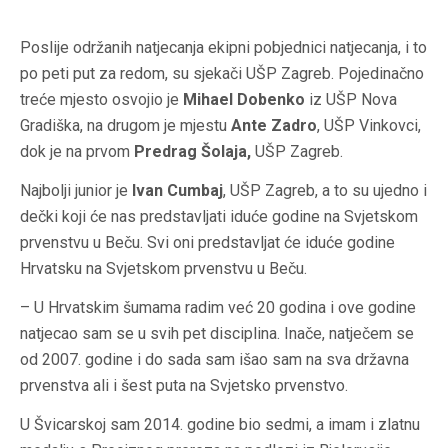
Poslije održanih natjecanja ekipni pobjednici natjecanja, i to
po peti put za redom, su sjekači UŠP Zagreb. Pojedinačno
treće mjesto osvojio je
Mihael Dobenko
iz UŠP Nova
Gradiška, na drugom je mjestu
Ante Zadro
, UŠP Vinkovci,
dok je na prvom
Predrag Šolaja,
UŠP Zagreb.
Najbolji junior je
Ivan Cumbaj
, UŠP Zagreb, a to su ujedno i
dečki koji će nas predstavljati iduće godine na Svjetskom
prvenstvu u Beču. Svi oni predstavljat će iduće godine
Hrvatsku na Svjetskom prvenstvu u Beču.
– U Hrvatskim šumama radim već 20 godina i ove godine
natjecao sam se u svih pet disciplina. Inače, natječem se
od 2007. godine i do sada sam išao sam na sva državna
prvenstva ali i šest puta na Svjetsko prvenstvo.
U Švicarskoj sam 2014. godine bio sedmi, a imam i zlatnu