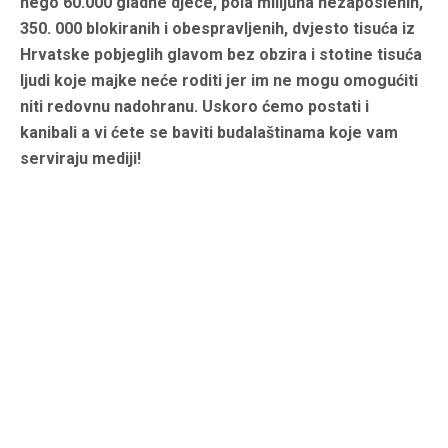
nego 60.000 gladne djece, pola milijuna nezaposlenih,
350. 000 blokiranih i obespravljenih, dvjesto tisuća iz
Hrvatske pobjeglih glavom bez obzira i stotine tisuća
ljudi koje majke neće roditi jer im ne mogu omogućiti
niti redovnu nadohranu. Uskoro ćemo postati i
kanibali a vi ćete se baviti budalaštinama koje vam
serviraju mediji!