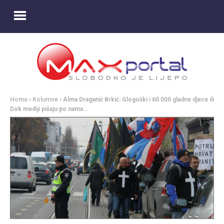
Home
Kolumne
Alma Draganić Brkić: Glogoški i 60 000 gladne djece ili
Dok mediji pišaju po nama…