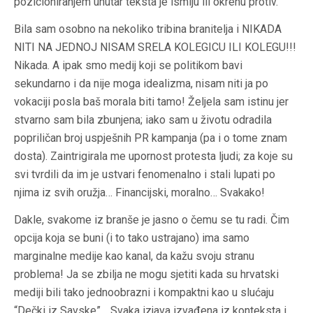
pozicioniranjem unutar teksta je ismiju ili okrenu protiv.
Bila sam osobno na nekoliko tribina branitelja i NIKADA
NITI NA JEDNOJ NISAM SRELA KOLEGICU ILI KOLEGU!!!
Nikada. A ipak smo medij koji se politikom bavi
sekundarno i da nije moga idealizma, nisam niti ja po
vokaciji posla baš morala biti tamo! Željela sam istinu jer
stvarno sam bila zbunjena; iako sam u životu odradila
popriličan broj uspješnih PR kampanja (pa i o tome znam
dosta). Zaintrigirala me upornost protesta ljudi; za koje su
svi tvrdili da im je ustvari fenomenalno i stali lupati po
njima iz svih oružja… Financijski, moralno… Svakako!
Dakle, svakome iz branše je jasno o čemu se tu radi. Čim
opcija koja se buni (i to tako ustrajano) ima samo
marginalne medije kao kanal, da kažu svoju stranu
problema! Ja se zbilja ne mogu sjetiti kada su hrvatski
mediji bili tako jednoobrazni i kompaktni kao u slućaju
“Dečki iz Savske”… Svaka izjava izvađena iz konteksta i