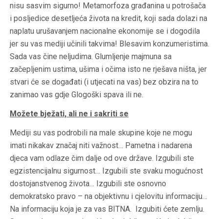
nisu sasvim sigurno! Metamorfoza građanina u potrošača
i posljedice desetljeća života na kredit, koji sada dolazi na
naplatu urušavanjem nacionalne ekonomije se i dogodila
jer su vas mediji učinili takvima! Blesavim konzumeristima.
Sada vas čine neljudima. Glumljenje majmuna sa
začepljenim ustima, ušima i očima isto ne rješava ništa, jer
stvari će se događati (i utjecati na vas) bez obzira na to
zanimao vas gdje Glogoški spava ili ne.
Možete bježati, ali ne i sakriti se
Mediji su vas podrobili na male skupine koje ne mogu
imati nikakav značaj niti važnost… Pametna i nadarena
djeca vam odlaze čim dalje od ove države. Izgubili ste
egzistencijalnu sigurnost… Izgubili ste svaku mogućnost
dostojanstvenog života… Izgubili ste osnovno
demokratsko pravo – na objektivnu i cjelovitu informaciju…
Na informaciju koja je za vas BITNA. Izgubiti ćete zemlju.