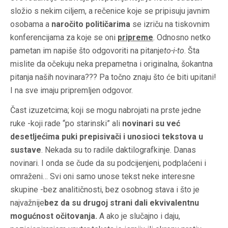
složio s nekim ciljem, a rečenice koje se pripisuju javnim
osobama a
naročito političarima
se izriču na tiskovnim
konferencijama za koje se oni
pripreme
. Odnosno netko
pametan im napiše što odgovoriti na pitanje
to-i-to
. Šta
mislite da očekuju neka prepametna i originalna, šokantna
pitanja naših novinara??? Pa točno znaju što će biti upitani!
I na sve imaju pripremljen odgovor.
Čast izuzetcima; koji se mogu nabrojati na prste jedne
ruke -koji rade “po starinski” ali
novinari su već
desetljećima puki prepisivači i unosioci tekstova u
sustave
. Nekada su to radile daktilografkinje. Danas
novinari. I onda se čude da su podcijenjeni, podplaćeni i
omraženi… Svi oni samo unose tekst neke interesne
skupine -bez analitičnosti, bez osobnog stava i što je
najvažnije
bez da su drugoj strani dali ekvivalentnu
mogućnost očitovanja.
A ako je slučajno i daju,