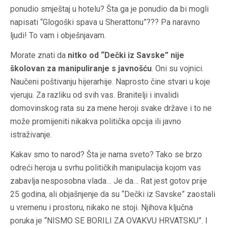
ponudio smještaj u hotelu? Šta ga je ponudio da bi mogli
napisati “Glogoški spava u Sherattonu”??? Pa naravno
ljudi! To vam i obješnjavam.
Morate znati da
nitko od “Dečki iz Savske” nije
školovan za manipuliranje s javnošću
. Oni su vojnici.
Naučeni poštivanju hijerarhije. Naprosto čine stvari u koje
vjeruju. Za razliku od svih vas. Branitelji i invalidi
domovinskog rata su za mene heroji svake države i to ne
može promijeniti nikakva politička opcija ili javno
istraživanje.
Kakav smo to narod? Šta je nama sveto? Tako se brzo
odreći heroja u svrhu političkih manipulacija kojom vas
zabavlja nesposobna vlada… Je da… Rat jest gotov prije
25 godina, ali objašnjenje da su “Dečki iz Savske” zaostali
u vremenu i prostoru, nikako ne stoji. Njihova ključna
poruka je “NISMO SE BORILI ZA OVAKVU HRVATSKU”. I