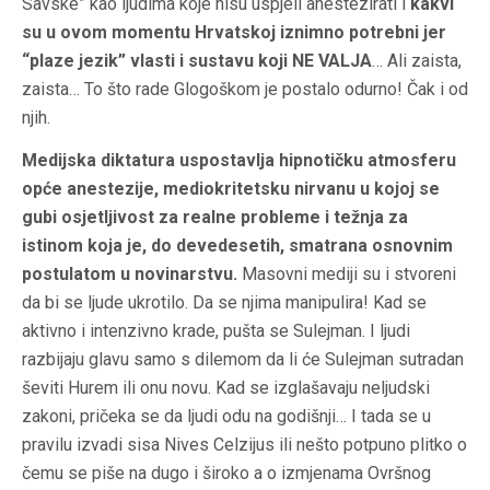
Savske” kao ljudima koje nisu uspjeli anestezirati i
kakvi
su u ovom momentu Hrvatskoj iznimno potrebni jer
“plaze jezik” vlasti i sustavu koji NE VALJA
… Ali zaista,
zaista… To što rade Glogoškom je postalo odurno! Čak i od
njih.
Medijska diktatura uspostavlja hipnotičku atmosferu
opće anestezije, mediokritetsku nirvanu u kojoj se
gubi osjetljivost za realne probleme i težnja za
istinom koja je, do devedesetih, smatrana osnovnim
postulatom u novinarstvu.
Masovni mediji su i stvoreni
da bi se ljude ukrotilo. Da se njima manipulira! Kad se
aktivno i intenzivno krade, pušta se Sulejman. I ljudi
razbijaju glavu samo s dilemom da li će Sulejman sutradan
ševiti Hurem ili onu novu. Kad se izglašavaju neljudski
zakoni, pričeka se da ljudi odu na godišnji… I tada se u
pravilu izvadi sisa Nives Celzijus ili nešto potpuno plitko o
čemu se piše na dugo i široko a o izmjenama Ovršnog