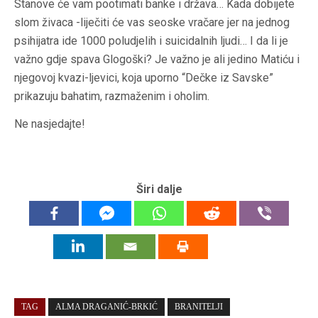
Stanove će vam pootimati banke i država… Kada dobijete
slom živaca -liječiti će vas seoske vračare jer na jednog
psihijatra ide 1000 poludjelih i suicidalnih ljudi… I da li je
važno gdje spava Glogoški? Je važno je ali jedino Matiću i
njegovoj kvazi-ljevici, koja uporno “Dečke iz Savske”
prikazuju bahatim, razmaženim i oholim.
Ne nasjedajte!
Širi dalje
TAG
ALMA DRAGANIĆ-BRKIĆ
BRANITELJI