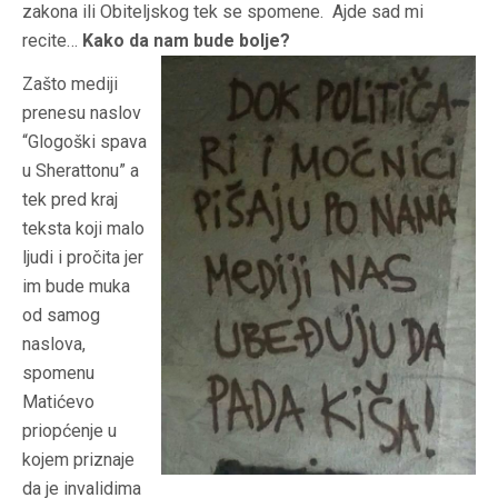
zakona ili Obiteljskog tek se spomene. Ajde sad mi
recite…
Kako da nam bude bolje?
Zašto mediji
prenesu naslov
“Glogoški spava
u Sherattonu” a
tek pred kraj
teksta koji malo
ljudi i pročita jer
im bude muka
od samog
naslova,
spomenu
Matićevo
priopćenje u
kojem priznaje
da je invalidima