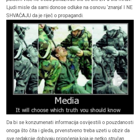
Ljudi misle da sami donose odluke na osnovu ‘znanja’ I NE
SHVAĆAJU da je riječ o propagandi.
Da bi se konzumenati informacija osvijestili o pouzdanosti
onoga što čita i gleda, prvenstveno treba uzeti u obzir da
sve redakcije dobivaju priopćenja koja je netko stručan