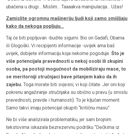
ubačena u drugi… Mislim… Taaaakva manipulacija… Užas!
Zamislite ogromnu mašineriju ljudi koji samo smišljaju
kako da nekoga popljuju…
Taj će biti popljuvan -budite sigurni. Bio on Gadafi, Obama
ili Glogoški. Vi recipijenti informacije -uvijek ama baš
uvijek, dobijete informaciju koja nekome pogoduje.
Što je
više potencijala pravednosti u nekoj osobi ili skupini
osoba, pa postoji mogućnost da mobiliziraju mase, to
se meritorniji stručnjaci bave pitanjem kako da ih
zajebu.
Toga morate biti svjesni; vi koji čitate. Jer oni koji
pokrenu angažiranje stručnjaka su obično u pravu (u smislu
pravednosti, pravde i humanosti). To je ključan moment.
Samo takvi imaju potencijal okupiti “kritičnu masu”.
Ne bi više analizirala problematiku, jer sam brojnim
tekstovima iskazala bezrezervnu podršku “Dečkima iz