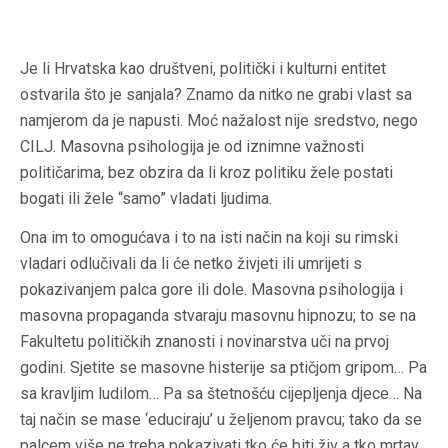
Je li Hrvatska kao društveni, politički i kulturni entitet
ostvarila što je sanjala? Znamo da nitko ne grabi vlast sa
namjerom da je napusti. Moć nažalost nije sredstvo, nego
CILJ. Masovna psihologija je od iznimne važnosti
političarima, bez obzira da li kroz politiku žele postati
bogati ili žele “samo” vladati ljudima.
Ona im to omogućava i to na isti način na koji su rimski
vladari odlučivali da li će netko živjeti ili umrijeti s
pokazivanjem palca gore ili dole. Masovna psihologija i
masovna propaganda stvaraju masovnu hipnozu; to se na
Fakultetu političkih znanosti i novinarstva uči na prvoj
godini. Sjetite se masovne histerije sa ptičjom gripom… Pa
sa kravljim ludilom… Pa sa štetnošću cijepljenja djece… Na
taj način se mase ‘educiraju’ u željenom pravcu; tako da se
palcem više ne treba pokazivati tko će biti živ a tko mrtav.