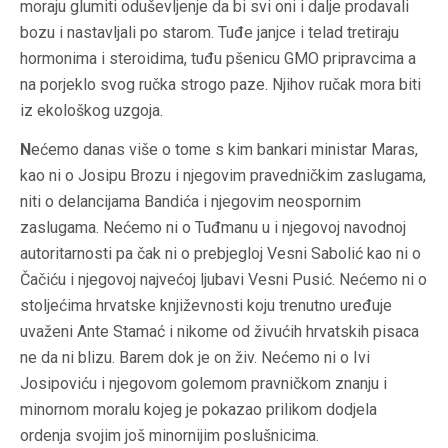
moraju glumiti oduševljenje da bi svi oni i dalje prodavali
bozu i nastavljali po starom. Tuđe janjce i telad tretiraju
hormonima i steroidima, tuđu pšenicu GMO pripravcima a
na porjeklo svog ručka strogo paze. Njihov ručak mora biti
iz ekološkog uzgoja.
N
ećemo danas više o tome s kim bankari ministar Maras,
kao ni o Josipu Brozu i njegovim pravedničkim zaslugama,
niti o delancijama Bandića i njegovim neospornim
zaslugama. Nećemo ni o Tuđmanu u i njegovoj navodnoj
autoritarnosti pa čak ni o prebjegloj Vesni Sabolić kao ni o
Čačiću i njegovoj najvećoj ljubavi Vesni Pusić. Nećemo ni o
stoljećima hrvatske književnosti koju trenutno uređuje
uvaženi Ante Stamać i nikome od živućih hrvatskih pisaca
ne da ni blizu. Barem dok je on živ. Nećemo ni o Ivi
Josipoviću i njegovom golemom pravničkom znanju i
minornom moralu kojeg je pokazao prilikom dodjela
ordenja svojim još minornijim poslušnicima.