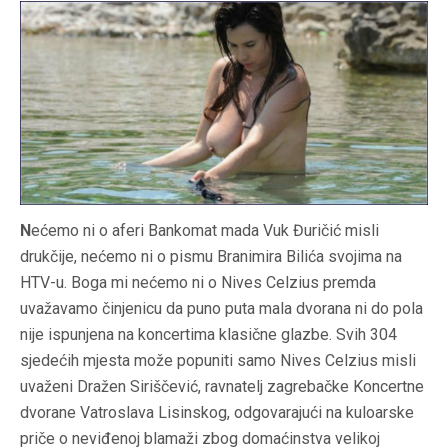
N
ećemo ni o aferi Bankomat mada Vuk Đuričić misli
drukčije, nećemo ni o pismu Branimira Bilića svojima na
HTV-u. Boga mi nećemo ni o Nives Celzius premda
uvažavamo činjenicu da puno puta mala dvorana ni do pola
nije ispunjena na koncertima klasične glazbe. Svih 304
sjedećih mjesta može popuniti samo Nives Celzius misli
uvaženi Dražen Siriščević, ravnatelj zagrebačke Koncertne
dvorane Vatroslava Lisinskog, odgovarajući na kuloarske
priče o neviđenoj blamaži zbog domaćinstva velikoj