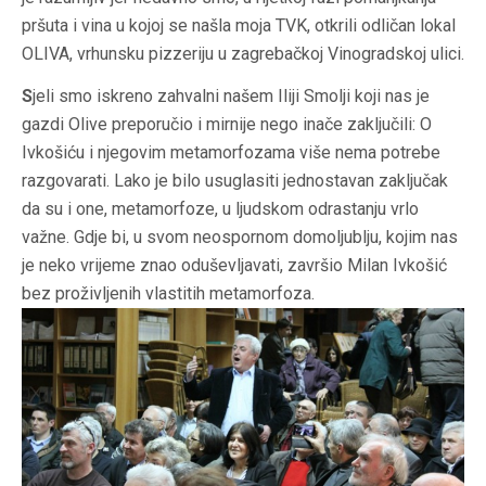
pršuta i vina u kojoj se našla moja TVK, otkrili odličan lokal
OLIVA, vrhunsku pizzeriju u zagrebačkoj Vinogradskoj ulici.
S
jeli smo iskreno zahvalni našem Iliji Smolji koji nas je
gazdi Olive preporučio i mirnije nego inače zaključili: O
Ivkošiću i njegovim metamorfozama više nema potrebe
razgovarati. Lako je bilo usuglasiti jednostavan zaključak
da su i one, metamorfoze, u ljudskom odrastanju vrlo
važne. Gdje bi, u svom neospornom domoljublju, kojim nas
je neko vrijeme znao oduševljavati, završio Milan Ivkošić
bez proživljenih vlastitih metamorfoza.