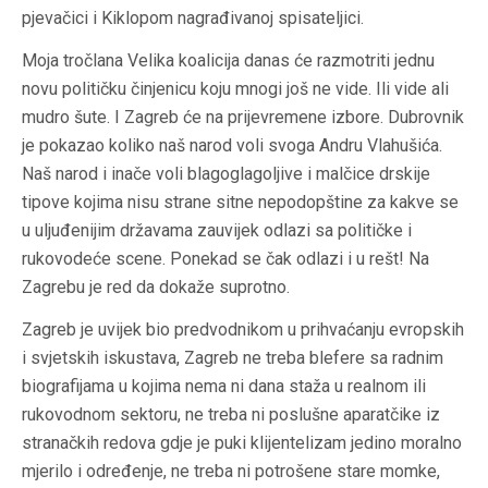
pjevačici i Kiklopom nagrađivanoj spisateljici.
Moja tročlana Velika koalicija danas će razmotriti jednu
novu političku činjenicu koju mnogi još ne vide. Ili vide ali
mudro šute. I Zagreb će na prijevremene izbore. Dubrovnik
je pokazao koliko naš narod voli svoga Andru Vlahušića.
Naš narod i inače voli blagoglagoljive i malčice drskije
tipove kojima nisu strane sitne nepodopštine za kakve se
u uljuđenijim državama zauvijek odlazi sa političke i
rukovodeće scene. Ponekad se čak odlazi i u rešt! Na
Zagrebu je red da dokaže suprotno.
Zagreb je uvijek bio predvodnikom u prihvaćanju evropskih
i svjetskih iskustava, Zagreb ne treba blefere sa radnim
biografijama u kojima nema ni dana staža u realnom ili
rukovodnom sektoru, ne treba ni poslušne aparatčike iz
stranačkih redova gdje je puki klijentelizam jedino moralno
mjerilo i određenje, ne treba ni potrošene stare momke,