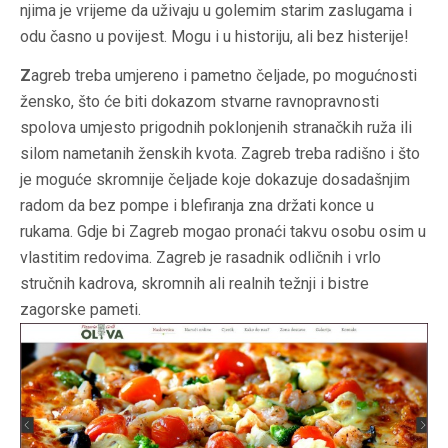
njima je vrijeme da uživaju u golemim starim zaslugama i
odu časno u povijest. Mogu i u historiju, ali bez histerije!
Z
agreb treba umjereno i pametno čeljade, po mogućnosti
žensko, što će biti dokazom stvarne ravnopravnosti
spolova umjesto prigodnih poklonjenih stranačkih ruža ili
silom nametanih ženskih kvota. Zagreb treba radišno i što
je moguće skromnije čeljade koje dokazuje dosadašnjim
radom da bez pompe i blefiranja zna držati konce u
rukama. Gdje bi Zagreb mogao pronaći takvu osobu osim u
vlastitim redovima. Zagreb je rasadnik odličnih i vrlo
stručnih kadrova, skromnih ali realnih težnji i bistre
zagorske pameti.