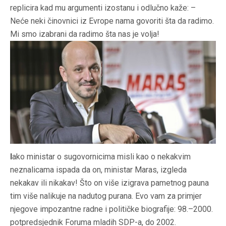
replicira kad mu argumenti izostanu i odlučno kaže: –
Neće neki činovnici iz Evrope nama govoriti šta da radimo.
Mi smo izabrani da radimo šta nas je volja!
I
ako ministar o sugovornicima misli kao o nekakvim
neznalicama ispada da on, ministar Maras, izgleda
nekakav ili nikakav! Što on više izigrava pametnog pauna
tim više nalikuje na nadutog purana. Evo vam za primjer
njegove impozantne radne i političke biografije: 98.–2000.
potpredsjednik Foruma mladih SDP-a, do 2002.