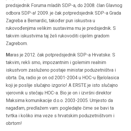
predsjednik Foruma mladih SDP-a, do 2008. član Glavnog
odbora SDP-a! 2009. je čak potpredsjednik SDP-a Grada
Zagreba a Bernardic, također pun iskustva u
rukovođenjima velikim sustavima mu je predsjednik. S
takvim iskustvima taj želi rukovoditi cijelim gradom
Zagrebom.
M
aras je 2012. čak potpredsjednik SDP-a Hrvatske. S
takvim, rekli smo, impozantnim i golemim realnim
iskustvom zasluženo postaje ministar poduzetništva i
obrta. Da, radio je on od 2001-2004 u HOC-u Bjelolasica
koji je poslije slučajno izgorio! A ERSTE je isto slučajno
vjerovnik u stečaju HOC-a. Bio je on i izvršni direktor
Maksima komunikacije d.o.o. 2003-2005. Umjesto da
nagađam, predlažem vam: pogledajte čime se bavi ta
tvrtka i koliko ima veze s hrvatskim poduzetništvom i
obrtom!