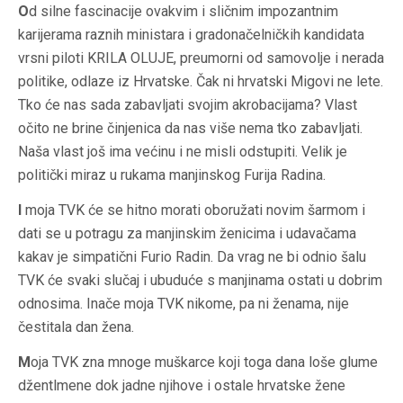
O
d silne fascinacije ovakvim i sličnim impozantnim
karijerama raznih ministara i gradonačelničkih kandidata
vrsni piloti KRILA OLUJE, preumorni od samovolje i nerada
politike, odlaze iz Hrvatske. Čak ni hrvatski Migovi ne lete.
Tko će nas sada zabavljati svojim akrobacijama? Vlast
očito ne brine činjenica da nas više nema tko zabavljati.
Naša vlast još ima većinu i ne misli odstupiti. Velik je
politički miraz u rukama manjinskog Furija Radina.
I
moja TVK će se hitno morati oboružati novim šarmom i
dati se u potragu za manjinskim ženicima i udavačama
kakav je simpatični Furio Radin. Da vrag ne bi odnio šalu
TVK će svaki slučaj i ubuduće s manjinama ostati u dobrim
odnosima. Inače moja TVK nikome, pa ni ženama, nije
čestitala dan žena.
M
oja TVK zna mnoge muškarce koji toga dana loše glume
džentlmene dok jadne njihove i ostale hrvatske žene