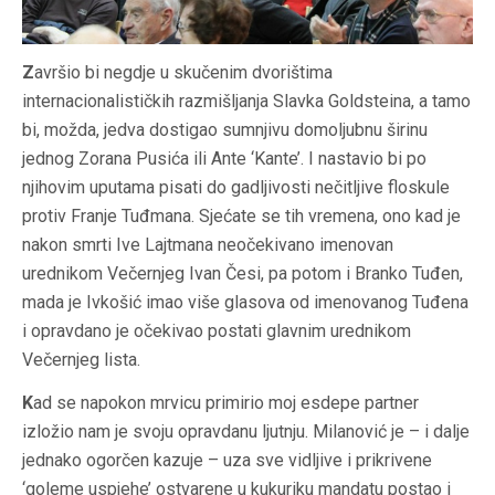
Z
avršio bi negdje u skučenim dvorištima
internacionalističkih razmišljanja Slavka Goldsteina, a tamo
bi, možda, jedva dostigao sumnjivu domoljubnu širinu
jednog Zorana Pusića ili Ante ‘Kante’. I nastavio bi po
njihovim uputama pisati do gadljivosti nečitljive floskule
protiv Franje Tuđmana. Sjećate se tih vremena, ono kad je
nakon smrti Ive Lajtmana neočekivano imenovan
urednikom Večernjeg Ivan Česi, pa potom i Branko Tuđen,
mada je Ivkošić imao više glasova od imenovanog Tuđena
i opravdano je očekivao postati glavnim urednikom
Večernjeg lista.
K
ad se napokon mrvicu primirio moj esdepe partner
izložio nam je svoju opravdanu ljutnju. Milanović je – i dalje
jednako ogorčen kazuje – uza sve vidljive i prikrivene
‘goleme uspjehe’ ostvarene u kukuriku mandatu postao i