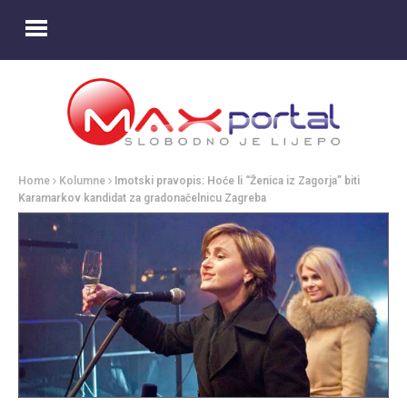
Home
Kolumne
Imotski pravopis: Hoće li “Ženica iz Zagorja” biti
Karamarkov kandidat za gradonačelnicu Zagreba