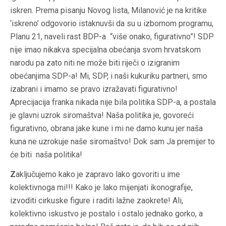
iskren. Prema pisanju Novog lista, Milanović je na kritike
‘iskreno’ odgovorio istaknuvši da su u izbornom programu,
Planu 21, naveli rast BDP-a “više onako, figurativno”! SDP
nije imao nikakva specijalna obećanja svom hrvatskom
narodu pa zato niti ne može biti riječi o izigranim
obećanjima SDP-a! Mi, SDP, i naši kukuriku partneri, smo
izabrani i imamo se pravo izražavati figurativno!
Aprecijacija franka nikada nije bila politika SDP-a, a postala
je glavni uzrok siromaštva! Naša politika je, govoreći
figurativno, obrana jake kune i mi ne damo kunu jer naša
kuna ne uzrokuje naše siromaštvo! Dok sam Ja premijer to
će biti naša politika!
Z
aključujemo kako je zapravo lako govoriti u ime
kolektivnoga mi!!! Kako je lako mijenjati ikonografije,
izvoditi cirkuske figure i raditi lažne zaokrete! Ali,
kolektivno iskustvo je postalo i ostalo jednako gorko, a