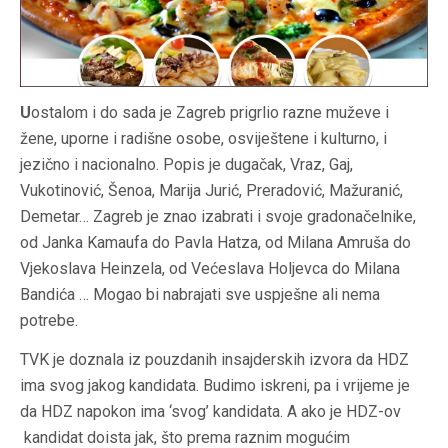
U
ostalom i do sada je Zagreb prigrlio razne muževe i
žene, uporne i radišne osobe, osviještene i kulturno, i
jezično i nacionalno. Popis je dugačak, Vraz, Gaj,
Vukotinović, Šenoa, Marija Jurić, Preradović, Mažuranić,
Demetar… Zagreb je znao izabrati i svoje gradonačelnike,
od Janka Kamaufa do Pavla Hatza, od Milana Amruša do
Vjekoslava Heinzela, od Većeslava Holjevca do Milana
Bandića … Mogao bi nabrajati sve uspješne ali nema
potrebe.
TVK je doznala iz pouzdanih insajderskih izvora da HDZ
ima svog jakog kandidata. Budimo iskreni, pa i vrijeme je
da HDZ napokon ima ‘svog’ kandidata. A ako je HDZ-ov
kandidat doista jak, što prema raznim mogućim