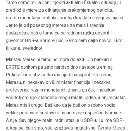
Tamo ćemo mi, ja i oni, riješiti aktualnu fiskalnu situaciju, i
predložiti mjere za otklanjanje prekomjernog deficita,
srediti monetarnu politiku, pristup kapitalu i njegovu cijenu.
Jer to je od posebnog interesa za mala i srednja
poduzeća a baš o tome će na radnom ručku govoriti
guverner HNB-a Boris Vujčić. Samo nam dajte novce. Eure
ili kune, svejedno!
M
instar Maras ni tamo ne mora dolaziti. On bankari s
ERSTE bankom pa zato narcisoidno nastupa u emisiji
Poligraf bez obzira tko mu sjedi nasuprot. Po njemu,
Marasu, ni nekakav bivši ministar financija i nekakva
profesorica raznih monetarnih znanja pa čak i nekakav
voditelj emisije slobodno mogu misliti jedno, a on, ministar
Maras misli drugo. Baš kao da je baš on osobno vodio
velike poslovne sustave ili imao svoje uspješne tvornice.
A nije. Sav njegov realni radni staž je u SDP-u i u ime SDP-
a. koji se, čuli smo, voli izražavati figurativno. Čvrsto Maras