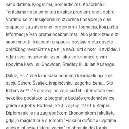
kandidatima, Kregarima, Bernardićima, Kosorima ili
Taritašima ne bi smio biti nikakav problem, onda dobro.
Vratimo se mi insajderskim izvorima (insajder je član
grupacije sa zatvorenim protokom informacija, koji pušta
informacije ‘van’ prema odabranima). Ako jadnik izađe iz
anonimnosti ili napusti grupaciju, postaje meta osvete i
političkog revanšizma pa ni ja neću biti cinker ili zviždač i
odati svoj insajderski izvor. Iako se kriomice divim
tipovima kakvi su Snowden, Bradley ili Julian Assange.
D
akle, HDZ ima kandidata odnosno kandidatkinju. Ima
svoju Sandru Švaljek, krapinčanku, zagorku, ženu… Što
treba više!? Za one koji ne vole surfati internetom evo
nekoliko podataka iz biografije buduće gradonačelnice
grada Zagreba. Rođena je 23. veljače 1970. u Krapini.
Diplomirala je na zagrebačkom Ekonomskom fakultetu,
gdje je magistrirala s temom “Fiskalni deficit u uvjetima
visoke inflacije i stabilizacije” te obranila doktorsku