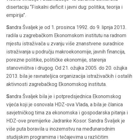
disertaciju “Fiskalni deficit i javni dug: politika, teorija i
empirija”.
S
andra Švaljek je od 1. prosinca 1992. do 9. lipnja 2013.
radila u zagrebačkom Ekonomskom institutu na radnom
mjestu istraživača u zvanju više znanstvene suradnice
istraživanja u području makroekonomije, javnih financija,
porezne politike, političke ekonomije, starenja
stanovništva i drugog. Od 21. ožujka 2005. do 20. ožujka
2013. bila je ravnateljica organizacija istraživačkih i ostalih
aktivnosti zagrebačkog Ekonomskog instituta.
S
andra Švaljek bila je i potpredsjednica Ekonomskog
vijeća koji je osnovala HDZ-ova Vlada, a bila je članica
savjetničkog tima za ekonomska i gospodarska pitanja i
HDZ-ove premijerke Jadranke Kosor. Sandra Švaljek je
više puta boravila u inozemstvu na međunarodnim
studijskim programima i tečajevima u različitim