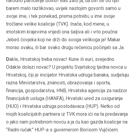
narodno pamćenje bolno! Baš zato ja, da bih se od
njih
barem malo razlikovao, uvijek nastojim govoriti samo u
svoje ime, i tek ponekad, prema potrebi, u ime svoje
tročlane velike koalicije (TVK). Inače, kod mene, u
imotskim krajevima vrijedi ona šaljiva ali i vrlo poučna:
Jebeš čovjeka koji ne drži do svoga velikoga ja! Makar
morao svaku, ili bar svako drugu rečenicu počinjati sa
Ja
.
D
akle, Hrvatskoj treba novac! Kune ili euri, svejedno.
Odakle dolazi novac? U projektu Svjetskog tjedna novca u
Hrvatskoj, čiji je inicijator Hrvatska udruga banaka, sudjeluju
razna Ministarstva, znanosti, obrazovanja i sporta,
financija, gospodarstva, HNB, Hrvatska agencija za nadzor
financijskih usluga (HANFA), Hrvatski ured za osiguranje
(HUO) i Hrvatska udruga poslodavaca (HUP). Netko od
mojih koalicijskih partnera iz TVK mora ići na ta predavanja
o jako nam potrebnom novcu a ja ću kao gazda koalicije na
“Radni ručak” HUP-a s guvernerom Borisom Vujčićem.