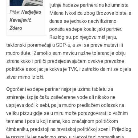
ljutnje hadeze partnera na kolumnista
Piše:
Nedjeljko
Milana Ivkošića zbog Brozove biste, a
Kaveljević
danas se jednako necivilizirano
Ždero
ponaša esdepe koalicijski partner.
Razlog su, po njegovu mišljenju,
tektonski poremećaji u SDP-u, a svi se prave mutavi ili
mudro šute.
Zamolio sam mrvicu nužne tolerancije obiju
strana kako i priliči predsjedavajućem ovakve prevažne
političke asocijacije kakva je TVK, i zatražio da mi se cijela
stvar mirno izloži.
O
gorčeni esdepe partner najprije uzima tabletu za
smirenje, ispija čašu zašećerene vode ali nikako ne
uspijeva doći k sebi, pa ja mudro predlažem odlazak na
veliku pizzu gdje se u miru može porazgovarati o važnim
temama i poslu koji nama, kao značajnom političkom
čimbeniku, predstoji na hrvatskoj političkoj sceni. Prijedlog
je razumljiv jer nedavno smo, u rijetkoj fazi pomanjkanja