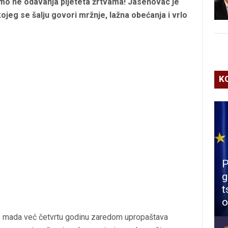
amo ne odavanja pijeteta žrtvama! Jasenovac je
jeg se šalju govori mržnje, lažna obećanja i vrlo
K
P
g
t
o
jno mada već četvrtu godinu zaredom upropaštava