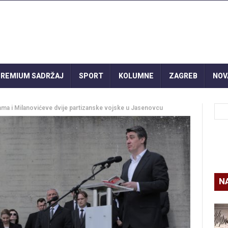
REMIUM SADRŽAJ
SPORT
KOLUMNE
ZAGREB
NOV
tvama i Milanovićeve dvije partizanske vojske u Jasenovcu
N