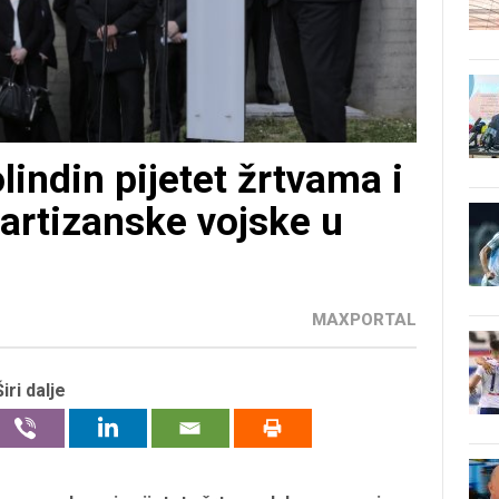
lindin pijetet žrtvama i
partizanske vojske u
MAXPORTAL
Širi dalje