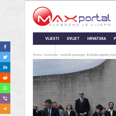
VIJESTI
SVIJET
HRVATSKA
P
GASTRO
Home
Kolumne
Imotski pravopis: Kolindin pijetet žr