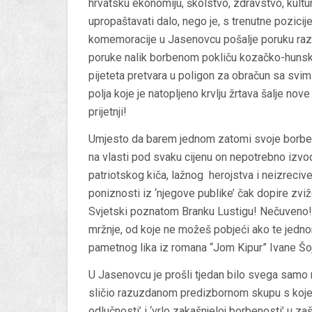
hrvatsku ekonomiju, školstvo, zdravstvo, kultu
upropaštavati dalo, nego je, s trenutne pozicije
komemoracije u Jasenovcu pošalje poruku razum
poruke nalik borbenom pokliču kozačko-hunskih 
pijeteta pretvara u poligon za obračun sa sv
polja koje je natopljeno krvlju žrtava šalje no
prijetnji!
Umjesto da barem jednom zatomi svoje borbene
na vlasti pod svaku cijenu on nepotrebno izvo
patriotskog kiča, lažnog herojstva i neizrecive
poniznosti iz ‘njegove publike’ čak dopire zvi
Svjetski poznatom Branku Lustigu! Nečuveno! N
mržnje, od koje ne možeš pobjeći ako te jedn
pametnog lika iz romana “Jom Kipur” Ivane Šoj
U Jasenovcu je prošli tjedan bilo svega samo n
sličio razuzdanom predizbornom skupu s kojeg 
odlučnosti’ i ‘vrlo zakašnjeloj borbenosti’ u z