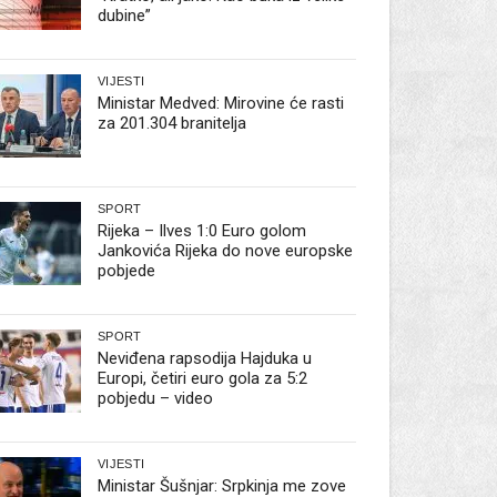
dubine”
VIJESTI
Ministar Medved: Mirovine će rasti
za 201.304 branitelja
SPORT
Rijeka – Ilves 1:0 Euro golom
Jankovića Rijeka do nove europske
pobjede
SPORT
Neviđena rapsodija Hajduka u
Europi, četiri euro gola za 5:2
pobjedu – video
VIJESTI
Ministar Šušnjar: Srpkinja me zove