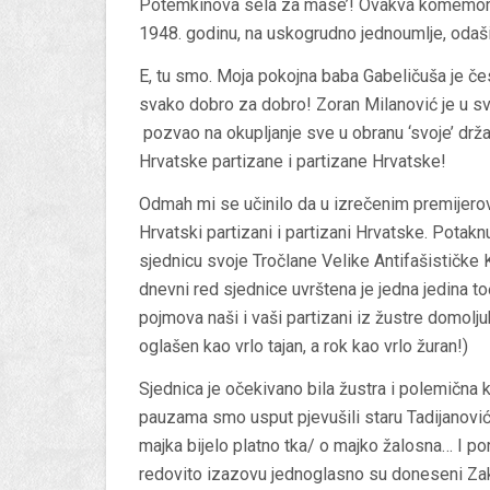
Potemkinova sela za mase’! Ovakva komemoracij
1948. godinu, na uskogrudno jednoumlje, odašil
E, tu smo. Moja pokojna baba Gabeličuša je čest
svako dobro za dobro! Zoran Milanović je u sv
pozvao na okupljanje sve u obranu ‘svoje’ drža
Hrvatske partizane
i
partizane Hrvatske
!
Odmah mi se učinilo da u izrečenim premijerov
Hrvatski partizani
i
partizani Hrvatske
. Potak
sjednicu svoje Tročlane Velike Antifašističke K
dnevni red sjednice uvrštena je jedna jedina t
pojmova naši i vaši partizani iz žustre domolj
oglašen kao vrlo tajan, a rok kao vrlo žuran!)
Sjednica je očekivano bila žustra i polemična kao
pauzama smo usput pjevušili staru Tadijanovi
majka bijelo platno tka/ o majko žalosna… I por
redovito izazovu jednoglasno su doneseni Zak