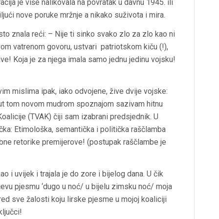
a je više nalikovala na povratak u davnu 1945. ili
jući nove poruke mržnje a nikako suživota i mira.
o znala reći: – Nije ti sinko svako zlo za zlo kao ni
om vatrenom govoru, ustvari patriotskom kiču (!),
ve! Koja je za njega imala samo jednu jedinu vojsku!
im mislima ipak, iako odvojene, žive dvije vojske:
nut tom novom mudrom spoznajom sazivam hitnu
oalicije (TVAK) čiji sam izabrani predsjednik. U
očka: Etimološka, semantička i politička raščlamba
ubne retorike premijerove! (postupak raščlambe je
 i uvijek i trajala je do zore i bijelog dana. U čik
ćevu pjesmu ‘dugo u noć/ u bijelu zimsku noć/ moja
ed sve žalosti koju lirske pjesme u mojoj koaliciji
ljučci!