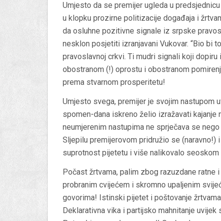
Umjesto da se premijer ugleda u predsjednicu d
u klopku prozirne politizacije događaja i žrt
da osluhne pozitivne signale iz srpske pravosla
nesklon posjetiti izranjavani Vukovar. “Bio bi 
pravoslavnoj crkvi. Ti mudri signali koji dopiru
obostranom (!) oprostu i obostranom pomirenju 
prema stvarnom prosperitetu!
Umjesto svega, premijer je svojim nastupom uvr
spomen-dana iskreno želio izražavati kajanje 
neumjerenim nastupima ne sprječava se nego pot
Sljepilu premijerovom pridružio se (naravno!) 
suprotnost pijetetu i više nalikovalo seoskom
Počast žrtvama, palim zbog razuzdane ratne i 
probranim cvijećem i skromno upaljenim svije
govorima! Istinski pijetet i poštovanje žrtvama
Deklarativna vika i partijsko mahnitanje uvije