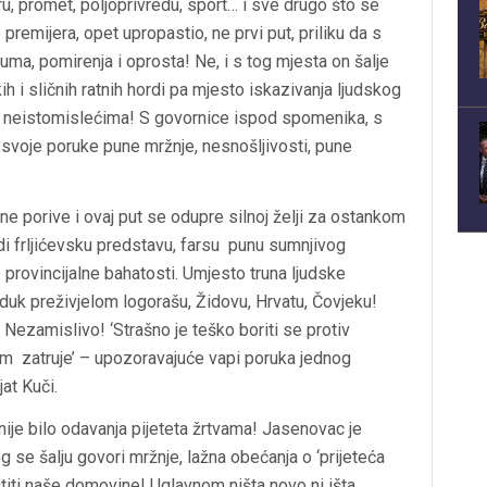
ru, promet, poljoprivredu, sport… i sve drugo što se
 premijera, opet upropastio, ne prvi put, priliku da s
a, pomirenja i oprosta! Ne, i s tog mjesta on šalje
i sličnih ratnih hordi pa mjesto iskazivanja ljudskog
im neistomislećima! S govornice ispod spomenika, s
ve svoje poruke pune mržnje, nesnošljivosti, pune
 porive i ovaj put se odupre silnoj želji za ostankom
di frljićevsku predstavu, farsu punu sumnjivog
 provincijalne bahatosti. Umjesto truna ljudske
žduk preživjelom logorašu, Židovu, Hrvatu, Čovjeku!
ezamislivo! ‘Strašno je teško boriti se protiv
om zatruje’ – upozoravajuće vapi poruka jednog
at Kuči.
ije bilo odavanja pijeteta žrtvama! Jasenovac je
se šalju govori mržnje, lažna obećanja o ‘prijeteća
aštiti naše domovine! Uglavnom ništa novo ni išta