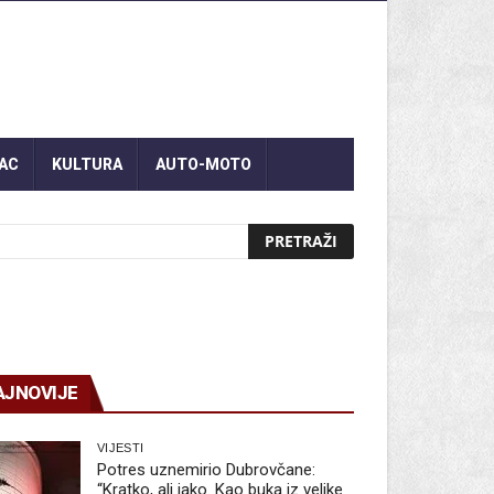
AC
KULTURA
AUTO-MOTO
AJNOVIJE
VIJESTI
Potres uznemirio Dubrovčane:
“Kratko, ali jako. Kao buka iz velike