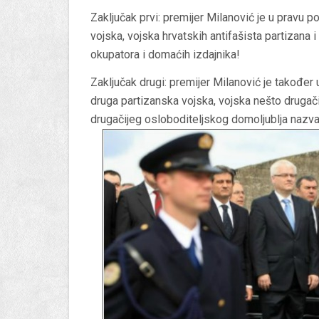
Zaključak prvi: premijer Milanović je u pravu po
vojska, vojska hrvatskih antifašista partizana
okupatora i domaćih izdajnika!
Zaključak drugi: premijer Milanović je također u
druga partizanska vojska, vojska nešto drugačij
drugačijeg osloboditeljskog domoljublja nazv