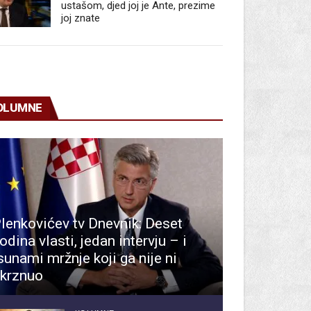
ustašom, djed joj je Ante, prezime
joj znate
OLUMNE
lenkovićev tv Dnevnik: Deset
odina vlasti, jedan intervju – i
sunami mržnje koji ga nije ni
krznuo