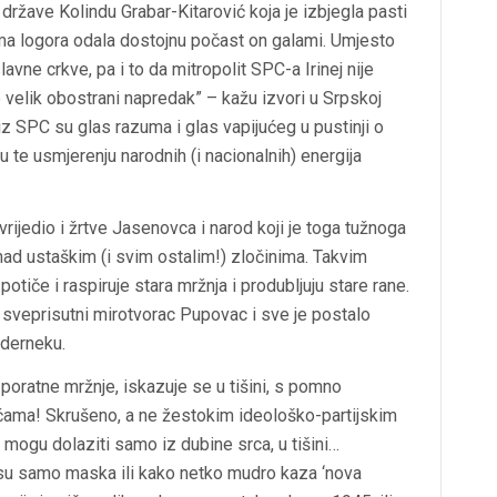
ržave Kolindu Grabar-Kitarović koja je izbjegla pasti
vama logora odala dostojnu počast on galami. Umjesto
vne crkve, pa i to da mitropolit SPC-a Irinej nije
to velik obostrani napredak” – kažu izvori u Srpskoj
 iz SPC su glas razuma i glas vapijućeg u pustinji o
te usmjerenju narodnih (i nacionalnih) energija
ijedio i žrtve Jasenovca i narod koji je toga tužnoga
nad ustaškim (i svim ostalim!) zločinima. Takvim
iče i raspiruje stara mržnja i produbljuju stare rane.
i sveprisutni mirotvorac Pupovac i sve je postalo
 derneku.
poratne mržnje, iskazuje se u tišini, s pomno
ćama! Skrušeno, a ne žestokim ideološko-partijskim
 mogu dolaziti samo iz dubine srca, u tišini…
k su samo maska ili kako netko mudro kaza ‘nova