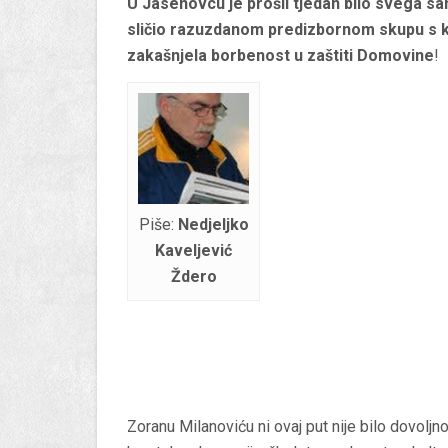
U Jasenovcu je prošli tjedan bilo svega s
sličio razuzdanom predizbornom skupu s ko
zakašnjela borbenost u zaštiti Domovine
!
Piše:
Nedjeljko
Kaveljević
Ždero
Zoranu Milanoviću ni ovaj put nije bilo dovol