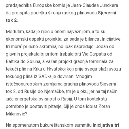
predsjednika Europske komisije Jean-Claudea Junckera
da preispita podršku širenju ruskog plinovoda
Sjeverni
tok 2.
Međutim, kada je riječ o onom najvažnijem, a to su
ekonomski aspekti projekta, za sada je bilanca „Inicijative
tri mora“ prilično skromna, no ipak napreduje. Jedan od
glavnih projekata bi pritom trebala biti Via Carpatia od
Baltika do Soluna, a važan projekt gradnja terminala za
tekući plin na Krku u Hrvatskoj koji prije svega služi uvozu
tekućeg plina iz SAD-a je dovršen. Mnogim
istočnoeuropskim zemljama gradnja plinovoda Sjeverni
tok 2, od Rusije do Njemačke, trn je u oku, jer na taj način
jača energetska ovisnost o Rusiji. U tom kontekstu
potrebno je postaviti pitanje, čiji je onda lobist Zoran
Milanović?
Na spomenutom bukureštanskom summitu
Inicijativa tri