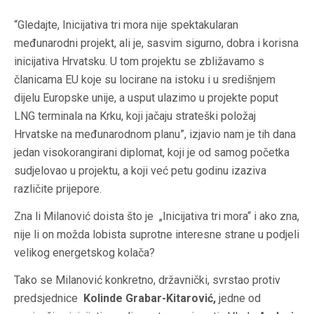
“Gledajte, Inicijativa tri mora nije spektakularan
međunarodni projekt, ali je, sasvim sigurno, dobra i korisna
inicijativa Hrvatsku. U tom projektu se zbližavamo s
članicama EU koje su locirane na istoku i u središnjem
dijelu Europske unije, a usput ulazimo u projekte poput
LNG terminala na Krku, koji jačaju strateški položaj
Hrvatske na međunarodnom planu”, izjavio nam je tih dana
jedan visokorangirani diplomat, koji je od samog početka
sudjelovao u projektu, a koji već petu godinu izaziva
različite prijepore.
Zna li Milanović doista što je „Inicijativa tri mora“ i ako zna,
nije li on možda lobista suprotne interesne strane u podjeli
velikog energetskog kolača?
Tako se Milanović konkretno, državnički, svrstao protiv
predsjednice
Kolinde Grabar-Kitarović,
jedne od