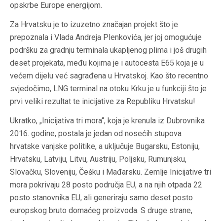
opskrbe Europe energijom.
Za Hrvatsku je to izuzetno značajan projekt što je
prepoznala i Vlada Andreja Plenkovića, jer joj omogućuje
podršku za gradnju terminala ukapljenog plima i još drugih
deset projekata, među kojima je i autocesta E65 koja je u
većem dijelu već sagrađena u Hrvatskoj. Kao što recentno
svjedočimo, LNG terminal na otoku Krku je u funkciji što je
prvi veliki rezultat te inicijative za Republiku Hrvatsku!
Ukratko, „Inicijativa tri mora“, koja je krenula iz Dubrovnika
2016. godine, postala je jedan od nosećih stupova
hrvatske vanjske politike, a uključuje Bugarsku, Estoniju,
Hrvatsku, Latviju, Litvu, Austriju, Poljsku, Rumunjsku,
Slovačku, Sloveniju, Češku i Mađarsku. Zemlje Inicijative tri
mora pokrivaju 28 posto područja EU, a na njih otpada 22
posto stanovnika EU, ali generiraju samo deset posto
europskog bruto domaćeg proizvoda. S druge strane,