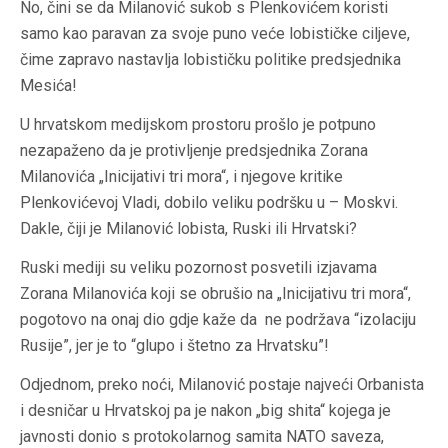
No, čini se da Milanović sukob s Plenkovićem koristi
samo kao paravan za svoje puno veće lobističke ciljeve,
čime zapravo nastavlja lobističku politike predsjednika
Mesića!
U hrvatskom medijskom prostoru prošlo je potpuno
nezapaženo da je protivljenje predsjednika Zorana
Milanovića „Inicijativi tri mora“, i njegove kritike
Plenkovićevoj Vladi, dobilo veliku podršku u – Moskvi.
Dakle, čiji je Milanović lobista, Ruski ili Hrvatski?
Ruski mediji su veliku pozornost posvetili izjavama
Zorana Milanovića koji se obrušio na „Inicijativu tri mora“,
pogotovo na onaj dio gdje kaže da ne podržava “izolaciju
Rusije”, jer je to “glupo i štetno za Hrvatsku”!
Odjednom, preko noći, Milanović postaje najveći Orbanista
i desničar u Hrvatskoj pa je nakon „big shita“ kojega je
javnosti donio s protokolarnog samita NATO saveza,