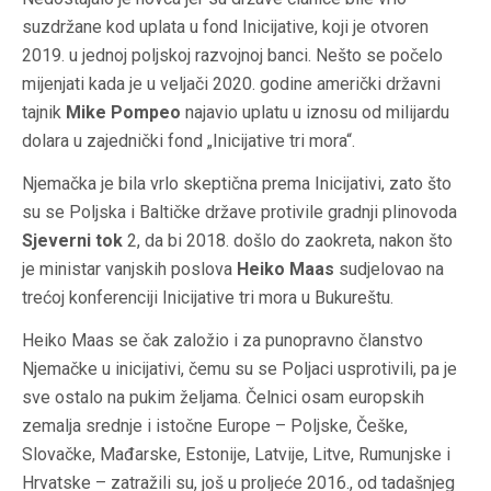
suzdržane kod uplata u fond Inicijative, koji je otvoren
2019. u jednoj poljskoj razvojnoj banci. Nešto se počelo
mijenjati kada je u veljači 2020. godine američki državni
tajnik
Mike Pompeo
najavio uplatu u iznosu od milijardu
dolara u zajednički fond „Inicijative tri mora“.
Njemačka je bila vrlo skeptična prema Inicijativi, zato što
su se Poljska i Baltičke države protivile gradnji plinovoda
Sjeverni tok
2, da bi 2018. došlo do zaokreta, nakon što
je ministar vanjskih poslova
Heiko Maas
sudjelovao na
trećoj konferenciji Inicijative tri mora u Bukureštu.
Heiko Maas se čak založio i za punopravno članstvo
Njemačke u inicijativi, čemu su se Poljaci usprotivili, pa je
sve ostalo na pukim željama. Čelnici osam europskih
zemalja srednje i istočne Europe – Poljske, Češke,
Slovačke, Mađarske, Estonije, Latvije, Litve, Rumunjske i
Hrvatske – zatražili su, još u proljeće 2016., od tadašnjeg