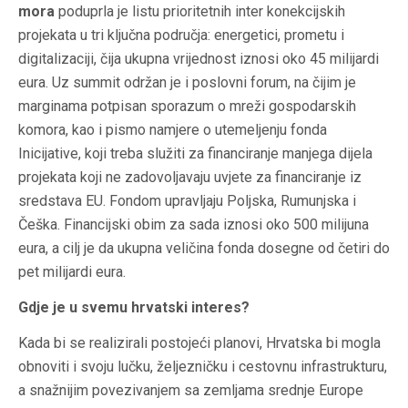
mora
poduprla je listu prioritetnih inter konekcijskih
projekata u tri ključna područja: energetici, prometu i
digitalizaciji, čija ukupna vrijednost iznosi oko 45 milijardi
eura. Uz summit održan je i poslovni forum, na čijim je
marginama potpisan sporazum o mreži gospodarskih
komora, kao i pismo namjere o utemeljenju fonda
Inicijative, koji treba služiti za financiranje manjega dijela
projekata koji ne zadovoljavaju uvjete za financiranje iz
sredstava EU. Fondom upravljaju Poljska, Rumunjska i
Češka. Financijski obim za sada iznosi oko 500 milijuna
eura, a cilj je da ukupna veličina fonda dosegne od četiri do
pet milijardi eura.
Gdje je u svemu hrvatski interes?
Kada bi se realizirali postojeći planovi, Hrvatska bi mogla
obnoviti i svoju lučku, željezničku i cestovnu infrastrukturu,
a snažnijim povezivanjem sa zemljama srednje Europe