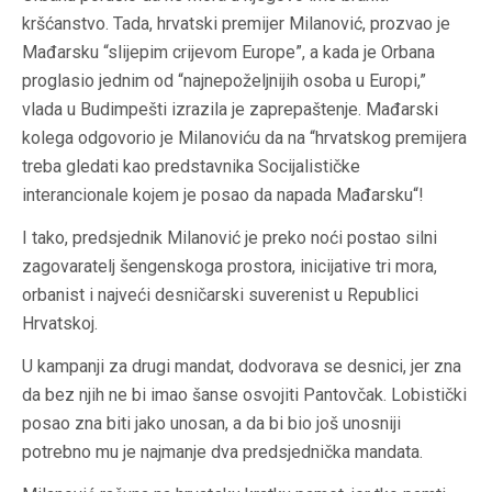
kršćanstvo. Tada, hrvatski premijer Milanović, prozvao je
Mađarsku “slijepim crijevom Europe”, a kada je Orbana
proglasio jednim od “najnepoželjnijih osoba u Europi,”
vlada u Budimpešti izrazila je zaprepaštenje. Mađarski
kolega odgovorio je Milanoviću da na “hrvatskog premijera
treba gledati kao predstavnika Socijalističke
interancionale kojem je posao da napada Mađarsku“!
I tako, predsjednik Milanović je preko noći postao silni
zagovaratelj šengenskoga prostora, inicijative tri mora,
orbanist i najveći desničarski suverenist u Republici
Hrvatskoj.
U kampanji za drugi mandat, dodvorava se desnici, jer zna
da bez njih ne bi imao šanse osvojiti Pantovčak. Lobistički
posao zna biti jako unosan, a da bi bio još unosniji
potrebno mu je najmanje dva predsjednička mandata.