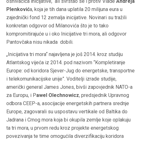
osnivačica inicijative, ali svrstao se i protiv Vlade
Andreja
Plenković
a, koja je tih dana uplatila 20 milijuna eura u
zajednički fond 12 zemalja inicijative. Novinari su tražili
konkretan odgovor od Milanovića što je to tako
kompromitirajuće u i oko Inicijative tri mora, ali odgovor
Pantovčaka nisu nikada dobili.
„Inicijativa tri mora“ najavljena je još 2014. kroz studiju
Atlantskog vijeća iz 2014. pod nazivom “Kompletiranje
Europe: od koridora Sjever-Jug do energetske, transportne
i telekomunikacijske unije”. Voditelji izrade studije,
američki general James Jones, bivši zapovjednik NATO-a
za Europu, i P
awel Olechnowicz
, predsjednik Upravnog
odbora CEEP-a, asocijacije energetskih partnera srednje
Europe, zagovarali su uspostavu vertikale od Baltika do
Jadrana i Crnog mora koja bi okupila zemlje koje oplakuju
ta tri mora, u prvom redu kroz projekte energetskog
povezivanja te time omogućila diverzifikaciju koridora