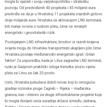
mogla bi ojačati i svoju vanjskopolitičku i stratešku
poziciju. Od predviđenih 40 projekata i 45 milijardi eura
predviđa se da je u Hrvatskoj 11 projekata vrijednih gotovo
dvije milijarde eura. Hrvatska će aktivacijom LNG terminala
biti manje ovisna o ruskom plinu, čime će smanjiti
energetski i geostrateški rizik.
Postojanjem LNG infrastrukture, brodovi iz raznih krajeva
svijeta mogu do Hrvatske transportirati ukapljeni plin čime
Hrvatska postaje međunarodni energetski igrač i bitan
faktor! Za usporedbu, kada je Litva sagradila LNG terminal,
ruski je Gazprom praktički istoga trenutka snizio cijenu
plina za Litvu za čak 20 posto.
Usto, Hrvatska pokušava dobiti novac koji bi omogućio
gradnje nizinske pruge Zagreb – Rijeka – mađarska
granica, kao i interes za druge infrastrukturne projekte koje
bi mogla donijeti veća suradnja država između Jadrana,