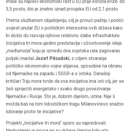
imale su najveći ekonomski rast u EU prije korona krize: do
3,5 posto, što je znatno iznad prosjeka EU od 2,1 posto.
Prema službenom objašnjenju, cilj je privući pažnju i podići
svijest unutar EU o političkim interesima ovih država kako
bi došlo do razvoja njihove relativno slabe infrastrukture.
Inicijativa tri mora ujedno predstavlja i oživotvorenje ideje
„međumorja“ koju je između dva svjetska rata zagovarao
poljski maršal
Jozef Pilsudski
, s ciljem stvaranja
političko-ekonomsko-vojne alijanse, sposobne na obranu
od Njemačke na zapadu i SSSR-a s istoka. Današnji
kritičari Triju mora tvrde da ova inicijativa ima isti cilj, jer se
želi spriječiti energetsko i svako drugo povezivanje
Njemačke i Rusije. Što je, dobrim dijelom, istina. Nije li
možda baš na tom lobističkom tragu Milanovićevo snažno
lobiranje protiv te inicijative?
Projekti „Inicijative tri mora“ sporo su napredovali.
Nedostajalo je novca jer su države članice bile vrlo