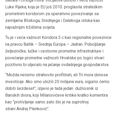
Baltika i Crnoga mora. Inicijativa donosi i veću važnost
Luke Rijeka, koju je EU još 2010. proglasila strateškim
prometnim koridorom za operativno povezivanje sa
zemljama Bliskoga, Srednjega i Dalekoga istoka kao
najvažnijim tržištima svijeta.
Tu je i veća važnost Koridora 5 c kao regionalne poveznice
na pravcu Baltik – Srednja Europa – Jadran. Poboljšanje
željezničke, lučke i cestovne prometne infrastrukture i
povećanje prometne važnosti Hrvatske po logici stvari
pozitivno bi utjecalo na jačanje ovdašnjega gospodarstva.
“Možda nećemo strahovito profitirati, ali Tri mora donose
investicije. Ako smo uložili 20 milijuna eura, sigurno ćemo
dobiti šezdeset”, izjavio je tada jedan dužnosnik iz
Banskih dvora, koji Milanovićeve kritike kratko komentira
kao “protivljenje samo zato što je na suprotnoj
strani Andrej Plenković”.