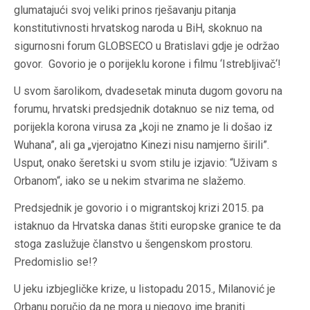
glumatajući svoj veliki prinos rješavanju pitanja
konstitutivnosti hrvatskog naroda u BiH, skoknuo na
sigurnosni forum GLOBSECO u Bratislavi gdje je održao
govor. Govorio je o porijeklu korone i filmu ‘Istrebljivač‘!
U svom šarolikom, dvadesetak minuta dugom govoru na
forumu, hrvatski predsjednik dotaknuo se niz tema, od
porijekla korona virusa za „koji ne znamo je li došao iz
Wuhana”, ali ga „vjerojatno Kinezi nisu namjerno širili”.
Usput, onako šeretski u svom stilu je izjavio: “Uživam s
Orbanom“, iako se u nekim stvarima ne slažemo.
Predsjednik je govorio i o migrantskoj krizi 2015. pa
istaknuo da Hrvatska danas štiti europske granice te da
stoga zaslužuje članstvo u šengenskom prostoru.
Predomislio se!?
U jeku izbjegličke krize, u listopadu 2015., Milanović je
Orbanu poručio da ne mora u njegovo ime braniti