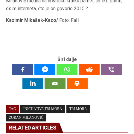
Milanović računa na hrvatsku kratku pamet, jer tko pamti,
osim interneta, što je on govorio 2015.?
Kazimir Mikašek-Kazo/
Foto: FaH
Širi dalje
TAG
INICIJATIVA TRI MORA
TRI MORA
ZORAN MILANOVIĆ
RELATED ARTICLES