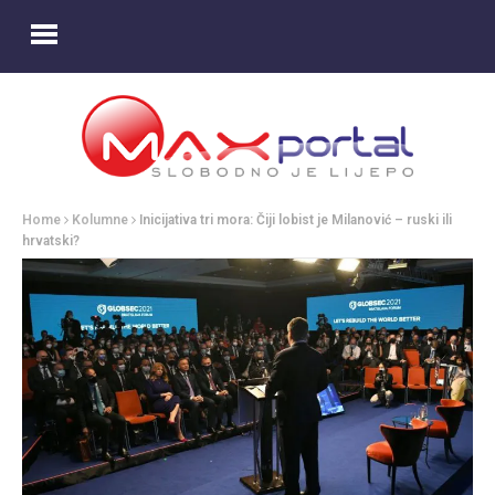
Home
Kolumne
Inicijativa tri mora: Čiji lobist je Milanović – ruski ili
hrvatski?