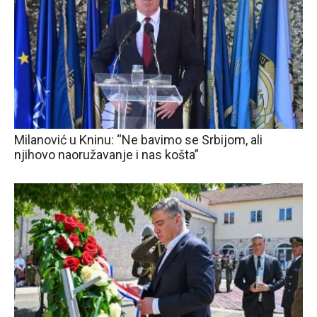
Milanović u Kninu: “Ne bavimo se Srbijom, ali
njihovo naoružavanje i nas košta”