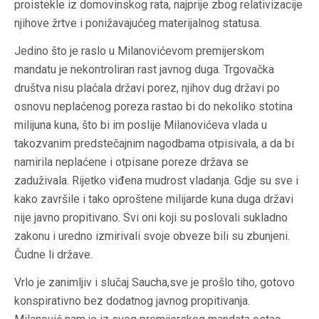
proistekle iz domovinskog rata, najprije zbog relativizacije
njihove žrtve i ponižavajućeg materijalnog statusa.
Jedino što je raslo u Milanovićevom premijerskom
mandatu je nekontroliran rast javnog duga. Trgovačka
društva nisu plaćala državi porez, njihov dug državi po
osnovu neplaćenog poreza rastao bi do nekoliko stotina
milijuna kuna, što bi im poslije Milanovićeva vlada u
takozvanim predstečajnim nagodbama otpisivala, a da bi
namirila neplaćene i otpisane poreze država se
zaduživala. Rijetko viđena mudrost vladanja. Gdje su sve i
kako završile i tako oproštene milijarde kuna duga državi
nije javno propitivano. Svi oni koji su poslovali sukladno
zakonu i uredno izmirivali svoje obveze bili su zbunjeni.
Čudne li države.
Vrlo je zanimljiv i slučaj Saucha,sve je prošlo tiho, gotovo
konspirativno bez dodatnog javnog propitivanja.