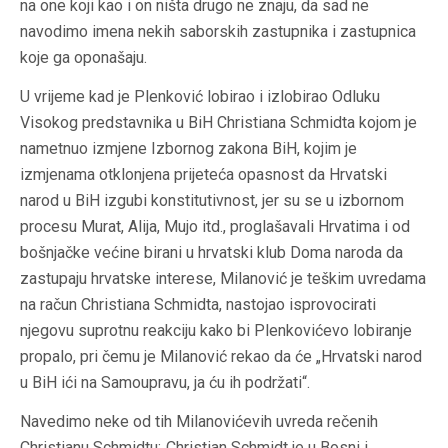
na one koji kao i on ništa drugo ne znaju, da sad ne
navodimo imena nekih saborskih zastupnika i zastupnica
koje ga oponašaju.
U vrijeme kad je Plenković lobirao i izlobirao Odluku
Visokog predstavnika u BiH Christiana Schmidta kojom je
nametnuo izmjene Izbornog zakona BiH, kojim je
izmjenama otklonjena prijeteća opasnost da Hrvatski
narod u BiH izgubi konstitutivnost, jer su se u izbornom
procesu Murat, Alija, Mujo itd., proglašavali Hrvatima i od
bošnjačke većine birani u hrvatski klub Doma naroda da
zastupaju hrvatske interese, Milanović je teškim uvredama
na račun Christiana Schmidta, nastojao isprovocirati
njegovu suprotnu reakciju kako bi Plenkovićevo lobiranje
propalo, pri čemu je Milanović rekao da će „Hrvatski narod
u BiH ići na Samoupravu, ja ću ih podržati“.
Navedimo neke od tih Milanovićevih uvreda rečenih
Christianu Schmidtu:„Christian Schmidt je u Bosni i