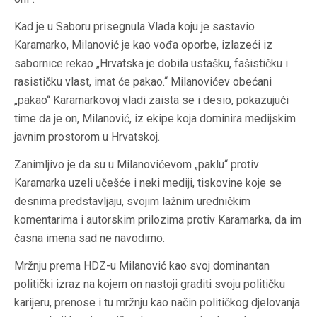
Kad je u Saboru prisegnula Vlada koju je sastavio
Karamarko, Milanović je kao vođa oporbe, izlazeći iz
sabornice rekao „Hrvatska je dobila ustašku, fašističku i
rasističku vlast, imat će pakao.“ Milanovićev obećani
„pakao“ Karamarkovoj vladi zaista se i desio, pokazujući
time da je on, Milanović, iz ekipe koja dominira medijskim
javnim prostorom u Hrvatskoj.
Zanimljivo je da su u Milanovićevom „paklu“ protiv
Karamarka uzeli učešće i neki mediji, tiskovine koje se
desnima predstavljaju, svojim lažnim uredničkim
komentarima i autorskim prilozima protiv Karamarka, da im
časna imena sad ne navodimo.
Mržnju prema HDZ-u Milanović kao svoj dominantan
politički izraz na kojem on nastoji graditi svoju političku
karijeru, prenose i tu mržnju kao način političkog djelovanja