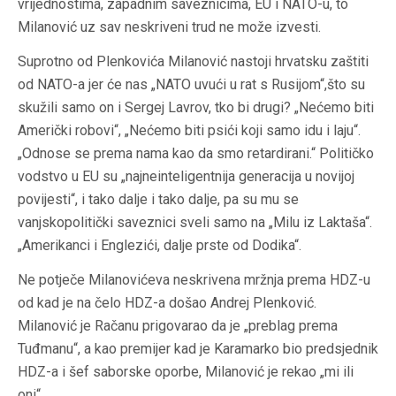
vrijednostima, zapadnim saveznicima, EU i NATO-u, to
Milanović uz sav neskriveni trud ne može izvesti.
Suprotno od Plenkovića Milanović nastoji hrvatsku zaštiti
od NATO-a jer će nas „NATO uvući u rat s Rusijom“,što su
skužili samo on i Sergej Lavrov, tko bi drugi? „Nećemo biti
Američki robovi“, „Nećemo biti psići koji samo idu i laju“.
„Odnose se prema nama kao da smo retardirani.“ Političko
vodstvo u EU su „
najneinteligentnija
generacija u novijoj
povijesti“, i tako dalje i tako dalje, pa su mu se
vanjskopolitički saveznici sveli samo na „Milu iz Laktaša“.
„Amerikanci i Englezići, dalje prste od Dodika“.
Ne potječe Milanovićeva neskrivena mržnja prema HDZ-u
od kad je na čelo HDZ-a došao Andrej Plenković.
Milanović je Račanu prigovarao da je „preblag prema
Tuđmanu“, a kao premijer kad je Karamarko bio predsjednik
HDZ-a i šef saborske oporbe, Milanović je rekao „mi ili
oni“.