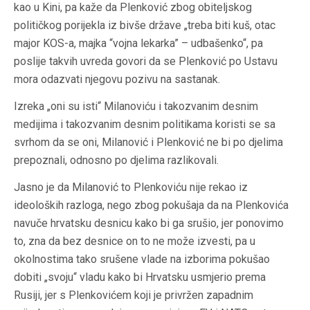
kao u Kini, pa kaže da Plenković zbog obiteljskog
političkog porijekla iz bivše države „treba biti kuš, otac
major KOS-a, majka “vojna
lekarka
” –
udbašenko
“, pa
poslije takvih uvreda govori da se Plenković po Ustavu
mora odazvati njegovu pozivu na sastanak.
Izreka „oni su isti“ Milanoviću i takozvanim desnim
medijima i takozvanim desnim politikama koristi se sa
svrhom da se oni, Milanović i Plenković ne bi po djelima
prepoznali, odnosno po djelima razlikovali.
Jasno je da Milanović to Plenkoviću nije rekao iz
ideoloških razloga, nego zbog pokušaja da na Plenkovića
navuče hrvatsku desnicu kako bi ga srušio, jer ponovimo
to, zna da bez desnice on to ne može izvesti, pa u
okolnostima tako srušene vlade na izborima pokušao
dobiti „svoju“ vladu kako bi Hrvatsku usmjerio prema
Rusiji, jer s Plenkovićem koji je privržen zapadnim