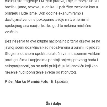
Bleiburške tragedije i Križnih puteva, koje je mržnja ubila i
bacila u jame, rovove i rudnike ili pak žive zazidala kao u
primjeru Hude jame. Dok god ne ekshumiramo i
dostojanstveno ne pokopamo svoje mrtve nema ni
spokojnog sna nacije, koliko god to nekima mistično
zvučalo.
Bez rješenja ta dva krupna nacionalna pitanja država se na
javnoj sceni doživljava kao neostvarena u punini i cijelosti.
Stoga na desnom spektru unatoč svim nespornim velikim
postignućima i uspjesima postoji osjećaj praznog hoda i
neispunjenosti, pa se neki priključuju Milanoviću koji kao
rješenje nudi poništenje svega postignutog.
Piše: Marko Mamić
/Foto: B. Ljubičić
Širi dalje