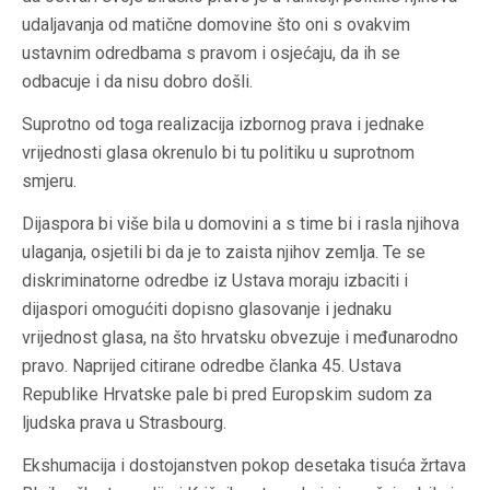
udaljavanja od matične domovine što oni s ovakvim
ustavnim odredbama s pravom i osjećaju, da ih se
odbacuje i da nisu dobro došli.
Suprotno od toga realizacija izbornog prava i jednake
vrijednosti glasa okrenulo bi tu politiku u suprotnom
smjeru.
Dijaspora bi više bila u domovini a s time bi i rasla njihova
ulaganja, osjetili bi da je to zaista njihov zemlja. Te se
diskriminatorne odredbe iz Ustava moraju izbaciti i
dijaspori omogućiti dopisno glasovanje i jednaku
vrijednost glasa, na što hrvatsku obvezuje i međunarodno
pravo. Naprijed citirane odredbe članka 45. Ustava
Republike Hrvatske pale bi pred Europskim sudom za
ljudska prava u Strasbourg.
Ekshumacija i dostojanstven pokop desetaka tisuća žrtava