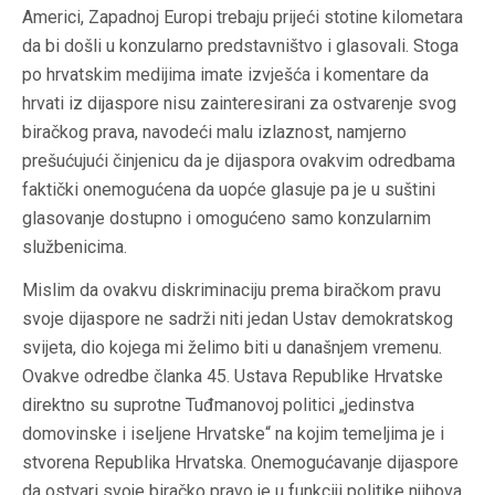
Americi, Zapadnoj Europi trebaju prijeći stotine kilometara
da bi došli u konzularno predstavništvo i glasovali. Stoga
po hrvatskim medijima imate izvješća i komentare da
hrvati iz dijaspore nisu zainteresirani za ostvarenje svog
biračkog prava, navodeći malu izlaznost, namjerno
prešućujući činjenicu da je dijaspora ovakvim odredbama
faktički onemogućena da uopće glasuje pa je u suštini
glasovanje dostupno i omogućeno samo konzularnim
službenicima.
Mislim da ovakvu diskriminaciju prema biračkom pravu
svoje dijaspore ne sadrži niti jedan Ustav demokratskog
svijeta, dio kojega mi želimo biti u današnjem vremenu.
Ovakve odredbe članka 45. Ustava Republike Hrvatske
direktno su suprotne Tuđmanovoj politici „jedinstva
domovinske i iseljene Hrvatske“ na kojim temeljima je i
stvorena Republika Hrvatska. Onemogućavanje dijaspore
da ostvari svoje biračko pravo je u funkciji politike njihova