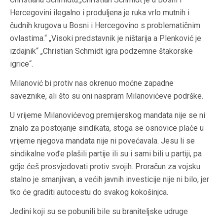
Hercegovini ilegalno i produljena je ruka vrlo mutnih i
čudnih krugova u Bosni i Hercegovino s problematičnim
ovlastima.“ „Visoki predstavnik je ništarija a Plenković je
izdajnik“ „Christian Schmidt igra podzemne štakorske
igrice“.
Milanović bi protiv nas okrenuo moćne zapadne
saveznike, ali što su oni naspram Milanovićeve podrške.
U vrijeme Milanovićevog premijerskog mandata nije se ni
znalo za postojanje sindikata, stoga se osnovice plaće u
vrijeme njegova mandata nije ni povećavala. Jesu li se
sindikalne vođe plašili partije ili su i sami bili u partiji, pa
gdje ćeš prosvjedovati protiv svojih. Proračun za vojsku
stalno je smanjivan, a većih javnih investicije nije ni bilo, jer
tko će graditi autocestu do svakog kokošinjca.
Jedini koji su se pobunili bile su braniteljske udruge