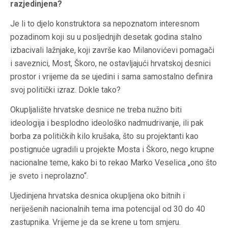
razjedinjena?
Je li to djelo konstruktora
sa
nepoznatom interesnom
pozadinom koji su u posljednjih desetak godina stalno
izbacivali lažnjake, koji završe kao Milanovićevi pomagači
i saveznici, Most, Škoro, ne ostavljajući hrvatskoj desnici
prostor i vrijeme da se ujedini i sama samostalno definira
svoj politički izraz. Dokle tako?
Okupljalište hrvatske desnice ne treba nužno biti
ideologija i besplodno ideološko nadmudrivanje, ili pak
borba za političkih kilo krušaka, što su projektanti kao
postignuće ugradili u projekte Mosta i Škoro, nego krupne
nacionalne teme, kako bi to rekao Marko Veselica „ono što
je sveto i neprolazno“.
Ujedinjena hrvatska desnica okupljena oko bitnih i
neriješenih nacionalnih tema ima potencijal od 30 do 40
zastupnika. Vrijeme je da se krene u tom smjeru.