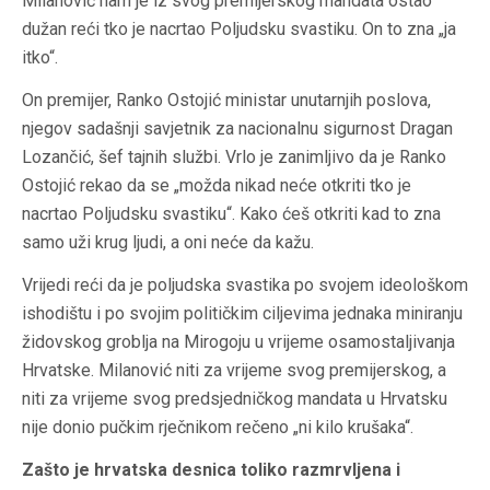
Milanović nam je iz svog premijerskog mandata ostao
dužan reći tko je nacrtao Poljudsku svastiku. On to zna „ja
itko“.
On premijer, Ranko Ostojić ministar unutarnjih poslova,
njegov sadašnji savjetnik za nacionalnu sigurnost Dragan
Lozančić, šef tajnih službi. Vrlo je zanimljivo da je Ranko
Ostojić rekao da se „možda nikad neće otkriti tko je
nacrtao Poljudsku svastiku“. Kako ćeš otkriti kad to zna
samo uži krug ljudi, a oni neće da kažu.
Vrijedi reći da je poljudska svastika po svojem ideološkom
ishodištu i po svojim političkim ciljevima jednaka miniranju
židovskog groblja na Mirogoju u vrijeme osamostaljivanja
Hrvatske. Milanović niti za vrijeme svog premijerskog, a
niti za vrijeme svog predsjedničkog mandata u Hrvatsku
nije donio pučkim rječnikom rečeno „ni kilo krušaka“.
Zašto je hrvatska desnica toliko razmrvljena i