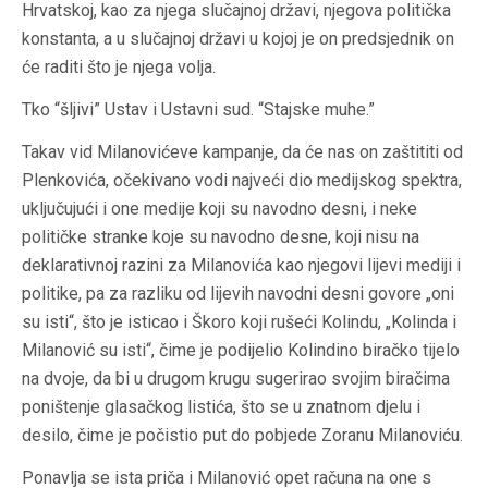
Hrvatskoj, kao za njega slučajnoj državi, njegova politička
konstanta, a u slučajnoj državi u kojoj je on predsjednik on
će raditi što je njega volja.
Tko “šljivi” Ustav i Ustavni sud. “Stajske muhe.”
Takav vid Milanovićeve kampanje, da će nas on zaštititi od
Plenkovića, očekivano vodi najveći dio medijskog spektra,
uključujući i one medije koji su navodno desni, i neke
političke stranke koje su navodno desne, koji nisu na
deklarativnoj razini za Milanovića kao njegovi lijevi mediji i
politike, pa za razliku od lijevih navodni desni govore „oni
su isti“, što je isticao i Škoro koji rušeći Kolindu, „Kolinda i
Milanović su isti“, čime je podijelio Kolindino biračko tijelo
na dvoje, da bi u drugom krugu sugerirao svojim biračima
poništenje glasačkog listića, što se u znatnom djelu i
desilo, čime je počistio put do pobjede Zoranu Milanoviću.
Ponavlja se ista priča i Milanović opet računa na one s