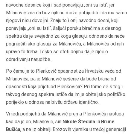
navodne desnice koji i sad ponavljaju „oni su isti“, jer
Milanović zna da bez njih ne može pobijediti i da mu samo
njegovi nisu dovoljni. Znaju to i oni, navodno desni, koji
ponavljaju „oni su isti“, šaljući poruku biračima s desnog
spektra da je svejedno za koga glasuju, odnosno da neće
pogriješiti ako glasuju za Milanovića, a Milanoviću od njih
upravo to treba. Teško se oteti dojmu da je riječ o
odrađivanju narudžbe.
Po čemu je to Plenković opasnost za Hrvatsku veća od
Milanovića, pa je Milanović rješenje da bude brana od
opasnosti koja prijeti od Plenkovića? Pri tome se s tog i
takvog desnog spektra ističe da im je obiteljsko političko
porijeklo u odnosu na bivšu državu identično.
Vrijedi podsjetiti da Milanović prema Plenkoviću nastupa
kao da je on, Milanović, sin
Nikole Štedula
ili
Brune
Bušića
, a ne iz obitelji Brozovih vjernika u trećoj generaciji