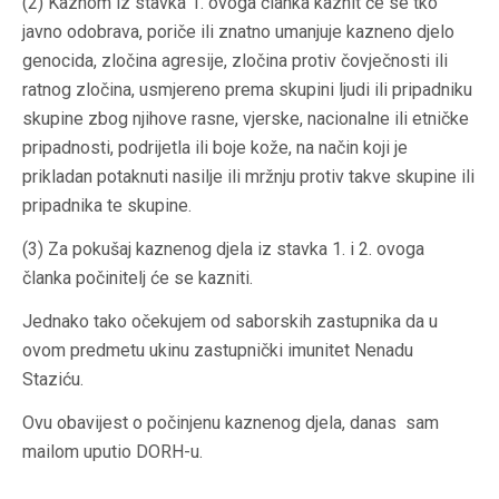
(2) Kaznom iz stavka 1. ovoga članka kaznit će se tko
javno odobrava, poriče ili znatno umanjuje kazneno djelo
genocida, zločina agresije, zločina protiv čovječnosti ili
ratnog zločina, usmjereno prema skupini ljudi ili pripadniku
skupine zbog njihove rasne, vjerske, nacionalne ili etničke
pripadnosti, podrijetla ili boje kože, na način koji je
prikladan potaknuti nasilje ili mržnju protiv takve skupine ili
pripadnika te skupine.
(3) Za pokušaj kaznenog djela iz stavka 1. i 2. ovoga
članka počinitelj će se kazniti.
Jednako tako očekujem od saborskih zastupnika da u
ovom predmetu ukinu zastupnički imunitet Nenadu
Staziću.
Ovu obavijest o počinjenu kaznenog djela, danas sam
mailom uputio DORH-u.