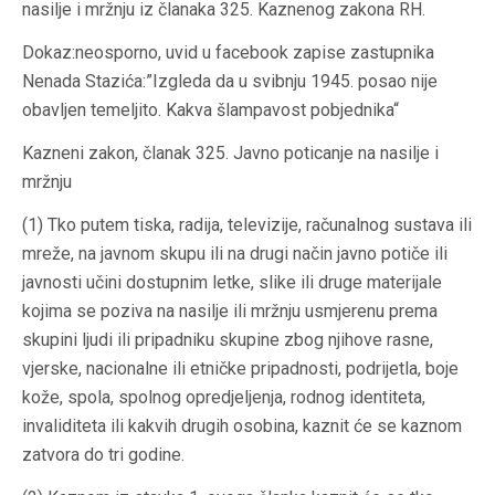
nasilje i mržnju iz članaka 325. Kaznenog zakona RH.
Dokaz:neosporno, uvid u facebook zapise zastupnika
Nenada Stazića:”Izgleda da u svibnju 1945. posao nije
obavljen temeljito. Kakva šlampavost pobjednika“
Kazneni zakon, članak 325. Javno poticanje na nasilje i
mržnju
(1) Tko putem tiska, radija, televizije, računalnog sustava ili
mreže, na javnom skupu ili na drugi način javno potiče ili
javnosti učini dostupnim letke, slike ili druge materijale
kojima se poziva na nasilje ili mržnju usmjerenu prema
skupini ljudi ili pripadniku skupine zbog njihove rasne,
vjerske, nacionalne ili etničke pripadnosti, podrijetla, boje
kože, spola, spolnog opredjeljenja, rodnog identiteta,
invaliditeta ili kakvih drugih osobina, kaznit će se kaznom
zatvora do tri godine.