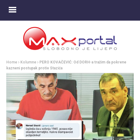
Home
Kolumne
PERO KOVAČEVIĆ: Od DORH-a tražim da pokrene
kazneni postupak protiv Stazića