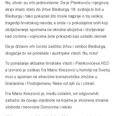
No, stvari su vrlo jednostavne. Da je Plenkoviću i njegovoj
ekipi imalo stalo do žrtve Bleiburga, 18. svibnja bi bili u
Bleiburgu i tako pokazali što misle najprije o toj velikoj
tragediji hrvatskog naroda, a onda i o pokušajima onih koji
obilježavanje spomena na okrutna ubojstva i iživljavanje
nad civilima i vojnicima žele prikazati kao ustaški
dernek
.
Da je državni vrh čvrsto zaštitio žrtvu i simbol Bleiburga,
drugačije bi se ponašale i austrijske vlasti. No, nisu!
To ponašanje aktualne hrvatske vlasti i Plenkovićeva HDZ-
a izvrsno je oslikao fra Mario Knezović u homiliji na Svetoj
misi u spomen na stravične komunističke zločine u
Gračanima i Podsljemenu. Neke od njih ću i citirati.
Fra Mario Knezović je, među ostalim, od odgovornih
zatražio da čuvaju vrjednote na kojima je stvorena stvarna
sloboda i neovisna Domovina i rekao: