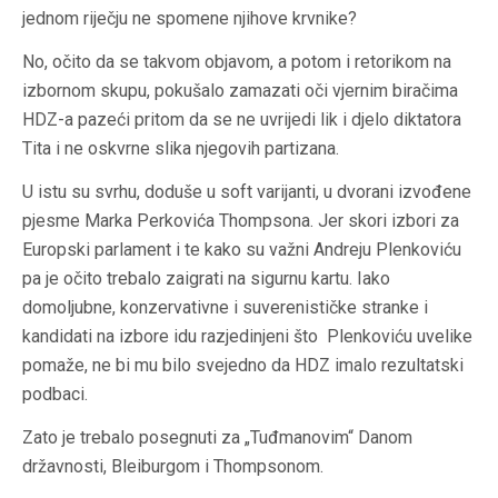
jednom riječju ne spomene njihove krvnike?
No, očito da se takvom objavom, a potom i retorikom na
izbornom skupu, pokušalo zamazati oči vjernim biračima
HDZ-a pazeći pritom da se ne uvrijedi lik i djelo diktatora
Tita i ne oskvrne slika njegovih partizana.
U istu su svrhu, doduše u
soft
varijanti, u dvorani izvođene
pjesme Marka Perkovića Thompsona. Jer skori izbori za
Europski parlament i te kako su važni Andreju Plenkoviću
pa je očito trebalo zaigrati na sigurnu kartu. Iako
domoljubne, konzervativne i suverenističke stranke i
kandidati na izbore idu razjedinjeni što Plenkoviću uvelike
pomaže, ne bi mu bilo svejedno da HDZ imalo rezultatski
podbaci.
Zato je trebalo posegnuti za „Tuđmanovim“ Danom
državnosti, Bleiburgom i Thompsonom.