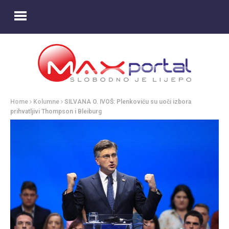
Home
Kolumne
SILVANA O. IVOŠ: Plenkoviću su uoči izbora
prihvatljivi Thompson i Bleiburg