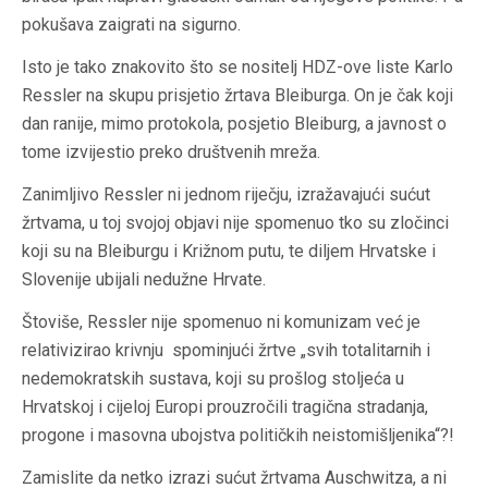
pokušava zaigrati na sigurno.
Isto je tako znakovito što se nositelj HDZ-ove liste Karlo
Ressler na skupu prisjetio žrtava Bleiburga. On je čak koji
dan ranije, mimo protokola, posjetio Bleiburg, a javnost o
tome izvijestio preko društvenih mreža.
Zanimljivo Ressler ni jednom riječju, izražavajući sućut
žrtvama, u toj svojoj objavi nije spomenuo tko su zločinci
koji su na Bleiburgu i Križnom putu, te diljem Hrvatske i
Slovenije ubijali nedužne Hrvate.
Štoviše, Ressler nije spomenuo ni komunizam već je
relativizirao krivnju spominjući žrtve „svih totalitarnih i
nedemokratskih sustava, koji su prošlog stoljeća u
Hrvatskoj i cijeloj Europi prouzročili tragična stradanja,
progone i masovna ubojstva političkih neistomišljenika“?!
Zamislite da netko izrazi sućut žrtvama Auschwitza, a ni