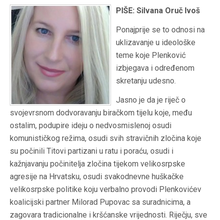
PIŠE: Silvana Oruč Ivoš
Ponajprije se to odnosi na
uklizavanje
u ideološke
teme koje Plenković
izbjegava i određenom
skretanju udesno.
Jasno je da je riječ o
svojevrsnom dodvoravanju biračkom tijelu koje, među
ostalim, podupire ideju o nedvosmislenoj osudi
komunističkog režima, osudi svih stravičnih zločina koje
su počinili Titovi partizani u ratu i poraću, osudi i
kažnjavanju počinitelja zločina tijekom velikosrpske
agresije na Hrvatsku, osudi svakodnevne huškačke
velikosrpske politike koju verbalno provodi Plenkovićev
koalicijski partner Milorad Pupovac sa suradnicima, a
zagovara tradicionalne i kršćanske vrijednosti. Riječju, sve