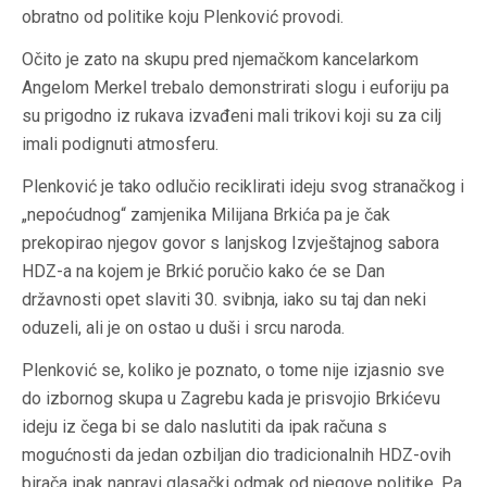
obratno od politike koju Plenković provodi.
Očito je zato na skupu pred njemačkom kancelarkom
Angelom Merkel trebalo demonstrirati slogu i euforiju pa
su prigodno iz rukava izvađeni mali trikovi koji su za cilj
imali podignuti atmosferu.
Plenković je tako odlučio
reciklirati
ideju svog stranačkog i
„nepoćudnog“ zamjenika Milijana Brkića pa je čak
prekopirao njegov govor s lanjskog Izvještajnog sabora
HDZ-a na kojem je Brkić poručio kako će se Dan
državnosti opet slaviti 30. svibnja, iako su taj dan neki
oduzeli, ali je on ostao u duši i srcu naroda.
Plenković se, koliko je poznato, o tome nije izjasnio sve
do izbornog skupa u Zagrebu kada je prisvojio Brkićevu
ideju iz čega bi se dalo naslutiti da ipak računa s
mogućnosti da jedan ozbiljan dio tradicionalnih HDZ-ovih
birača ipak napravi glasački odmak od njegove politike. Pa