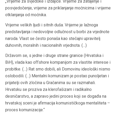
„Vrijeme za svjedoke i izdajice. Vrijeme za zatajenje i
posvjedočenje, vrijeme za priklanjanje moćnicima i vrijeme
otklanjanja od moćnika.
Vrijeme velikih ljudi i sitnih duša. Vrijeme je lažnoga
predstavljanja i nedovoljne odlučnost u borbi za vrjednote
naroda. Vlast se često ponaša kao stečajni upravitelj
duhovnih, moralnih i nacionalnih vrjednota. (…)
Državom se, s jedne i druge strane granice (Hrvatska i
BiH), vlada kao
offshore
kompanijom za vlastite interese i
probitke. (…) Rat smo dobili, ali Domovinu ideološki nismo
oslobodili. (…) Mentalni komunizam je postao punoljetan i
prijatelji ovih zločina u Gračanima su se razmahali.
Hrvatsku se proziva za klerofašizam i radikalno
desničarstvo, a zapravo jedini proces koji se događa na
hrvatskoj sceni je afirmacija komunističkoga mentaliteta –
proces komunizacije.“