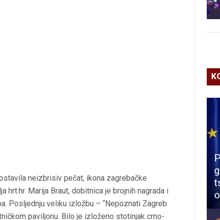
K
P
g
 ostavila neizbrisiv pečat, ikona zagrebačke
t
ja hrt.hr. Marija Braut, dobitnica je brojnih nagrada i
o
a. Posljednju veliku izložbu – “Nepoznati Zagreb
tničkom paviljonu. Bilo je izloženo stotinjak crno-