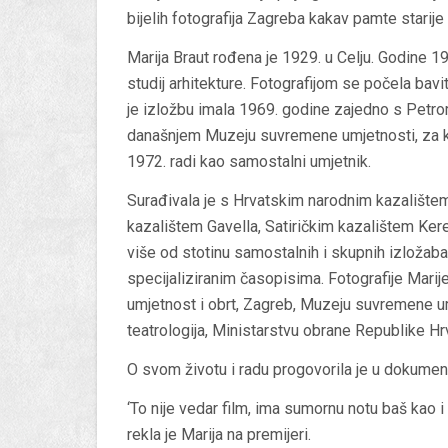
bijelih fotografija Zagreba kakav pamte starije
Marija Braut rođena je 1929. u Celju. Godine 19
studij arhitekture. Fotografijom se počela bavi
je izložbu imala 1969. godine zajedno s Petr
današnjem Muzeju suvremene umjetnosti, za koj
1972. radi kao samostalni umjetnik.
Surađivala je s Hrvatskim narodnim kazališt
kazalištem Gavella, Satiričkim kazalištem Ker
više od stotinu samostalnih i skupnih izložaba.
specijaliziranim časopisima. Fotografije Mari
umjetnost i obrt, Zagreb, Muzeju suvremene u
teatrologija, Ministarstvu obrane Republike H
O svom životu i radu progovorila je u dokumen
‘To nije vedar film, ima sumornu notu baš kao i m
rekla je Marija na premijeri.