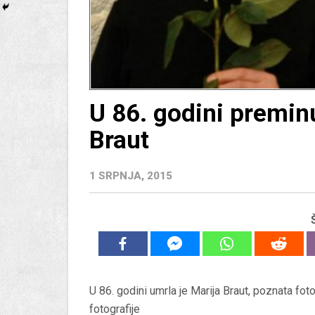
U 86. godini preminu
Braut
1 SRPNJA, 2015
U 86. godini umrla je Marija Braut, poznata fo
fotografije