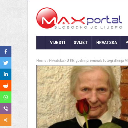
VIJESTI
SVIJET
HRVATSKA
P
GASTRO
Home
Hrvatska
U 86. godini preminula fotografkinja Ma