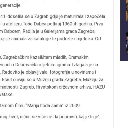
 generacije.
41. doselila se u Zagreb gdje je maturirala i započela
ti u atelijeru Toše Dabca potkraj 1960-ih godina. Prvu
om Dabcem. Radila je u Galerijama grada Zagreba,
i je snimala za kataloge te portrete umjetnika. Od
em, Zagrebačkim kazalištem mladih, Dramskim
empuh i Dubrovačkim ljetnim igrama. Izlagala je na
 Redovito je objavljivala fotografije u novinama i
je Braut čuvaju se u Muzeju grada Zagreba, Muzeju za
mjetnosti, Zagreb, Hrvatskom državnom arhivu, HAZU
rvatske…
tarnom filmu “Marija hoda sama” iz 2009.
oj život; ničim se više ne da popraviti, kaj je tu je’,