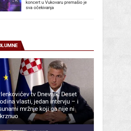
koncert u Vukovaru premašio je
sva očekivanja
OLUMNE
lenkovićev tv Dnevnik: Deset
odina vlasti, jedan intervju – i
sunami mržnje koji ga nije ni
krznuo