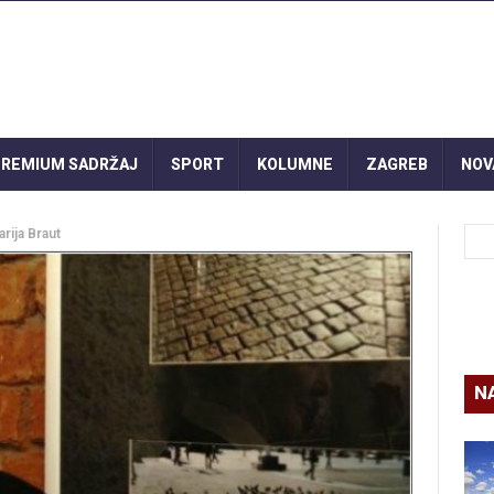
REMIUM SADRŽAJ
SPORT
KOLUMNE
ZAGREB
NOV
rija Braut
N