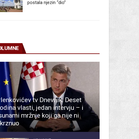
postala njezin “dio”
OLUMNE
lenkovićev tv Dnevnik: Deset
odina vlasti, jedan intervju – i
sunami mržnje koji ga nije ni
krznuo