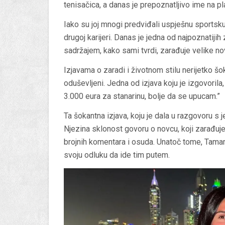
tenisačica, a danas je prepoznatljivo ime na p
Iako su joj mnogi predviđali uspješnu sportsku
drugoj karijeri. Danas je jedna od najpoznatiji
sadržajem, kako sami tvrdi, zarađuje velike no
Izjavama o zaradi i životnom stilu nerijetko šok
oduševljeni. Jedna od izjava koju je izgovorila,
3.000 eura za stanarinu, bolje da se upucam.”
Ta šokantna izjava, koju je dala u razgovoru s 
Njezina sklonost govoru o novcu, koji zarađuj
brojnih komentara i osuda. Unatoč tome, Tamara
svoju odluku da ide tim putem.