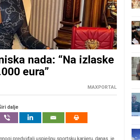
niska nada: “Na izlaske
.000 eura”
MAXPORTAL
Širi dalje
mnogi predviđali uspješnu sportsku karijeru, danas je