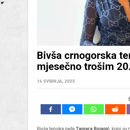
Bivša crnogorska te
mjesečno trošim 20
16 SVIBNJA, 2025
Bivša teniska nada
Tamara Bojanić,
kojoj su 