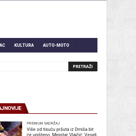
AC
KULTURA
AUTO-MOTO
AJNOVIJE
PREMIUM SADRŽAJ
Više od tisuću pršuta iz Drniša bit
će uništeno. Ministar Vlajčić: Veseli