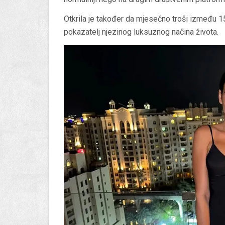
Otkrila je također da mjesečno troši između 15
pokazatelj njezinog luksuznog načina života.