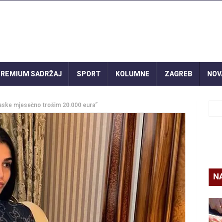
REMIUM SADRŽAJ
SPORT
KOLUMNE
ZAGREB
NOV
laske mjesečno trošim 20.000 eura”
N