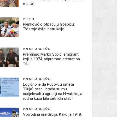
me to!
VIJESTI
Plenković o otpadu u Gospiću:
‘Postoje dvije instrukcije’
PREMIUM SADRŽAJ
Preminuo Marko Stipić, emigrant
koji je 1974. pripremao atentat na
Tita
PREMIUM SADRŽAJ
Logično je da Pupovcu smeta
‘Oluja’: otac i braća su mu
sudjelovali u agresiji na Hrvatsku, a
rodna kuća bila četnički štab!
PREMIUM SADRŽAJ
Vojvodina nije Srbija. Kako je 1918.