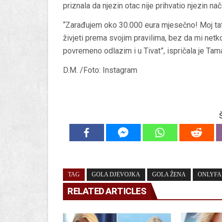
priznala da njezin otac nije prihvatio njezin nač
“Zarađujem oko 30.000 eura mjesečno! Moj tata 
živjeti prema svojim pravilima, bez da mi net
povremeno odlazim i u Tivat”, ispričala je Tam
D.M. /Foto: Instagram
TAG
GOLA DJEVOJKA
GOLA ŽENA
ONLYFA
RELATED ARTICLES