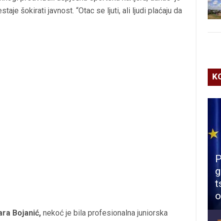
je šokirati javnost. “Otac se ljuti, ali ljudi plaćaju da
K
P
g
t
o
ra Bojanić,
nekoć je bila profesionalna juniorska