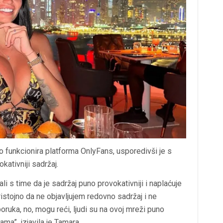
 funkcionira platforma OnlyFans, usporedivši je s
kativniji sadržaj.
li s time da je sadržaj puno provokativniji i naplaćuje
pristojno da ne objavljujem redovno sadržaj i ne
ruka, no, mogu reći, ljudi su na ovoj mreži puno
ma”, izjavila je Tamara.