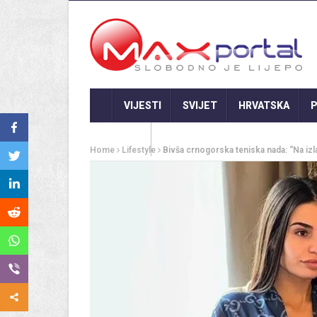
VIJESTI
SVIJET
HRVATSKA
P
GASTRO
Home
Lifestyle
Bivša crnogorska teniska nada: “Na iz