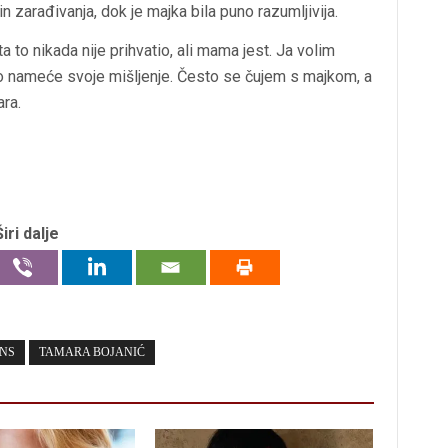
in zarađivanja, dok je majka bila puno razumljivija.
to nikada nije prihvatio, ali mama jest. Ja volim
ko nameće svoje mišljenje. Često se čujem s majkom, a
ara.
Širi dalje
NS
TAMARA BOJANIĆ