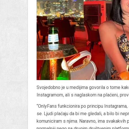
Svojedobno je u medijima govorila o tome kako
Instagramom, ali s naglaskom na plaćeni, provo
“OnlyFans funkcionira po principu Instagrama, a
se. Ljudi plaćaju da bi me gledali, a bilo bi ne
komuniciram s njima. Naravno, ima svakakvih po
normalniji nego na drugim društvenim platforma