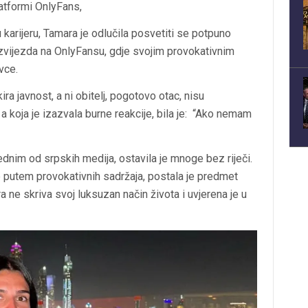
latformi OnlyFans,
 karijeru, Tamara je odlučila posvetiti se potpuno
h zvijezda na OnlyFansu, gdje svojim provokativnim
vce.
ira javnost, a ni obitelj, pogotovo otac, nisu
 a koja je izazvala burne reakcije, bila je: “Ako nemam
jednim od srpskih medija, ostavila je mnoge bez riječi.
e putem provokativnih sadržaja, postala je predmet
 ne skriva svoj luksuzan način života i uvjerena je u