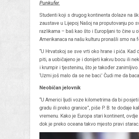
Punkufer
.
Studenti koji s drugog kontinenta dolaze na ško
zaustave u Lijepoj Našoj na proputovanju po sv
razlikama – baš kao što i Europljani to čine u ob
Amerikanaca na našu kulturu pronašli smo na f
“U Hrvatskoj se sve vrti oko hrane i pića. Kad 
piti, a uobičajeno je i donijeti kakvu bocu ili ne
i krumpir i tjesteninu, što je također zanimlji
‘Uzmi još malo da se ne baci.’ Čudi me da bac
Neobičan jelovnik
“U Americi ljudi voze kilometrima da bi posjeti
gradu ili preko granice”, piše P. B. te dodaje
vremenu. Kako je Europa stari kontinent, ovdje 
dok je preko oceana takvo mjesto pravi starac