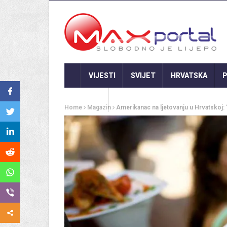
VIJESTI
SVIJET
HRVATSKA
P
GASTRO
Home
Magazin
Amerikanac na ljetovanju u Hrvatskoj: “