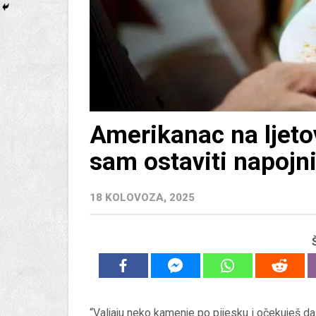
Amerikanac na ljeto
sam ostaviti napojni
18 KOLOVOZA, 2025
“Valjaju neko kamenje po pijesku i očekuješ d