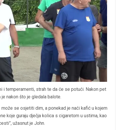
ni i temperamenti, strah te da će se potući. Nakon pet
a je nakon što je gledala balote.
 može se osjetiti dim, a ponekad je naći kafić u kojem
e koje guraju dječja kolica s cigaretom u ustima, kao
esti”, užasnut je John.