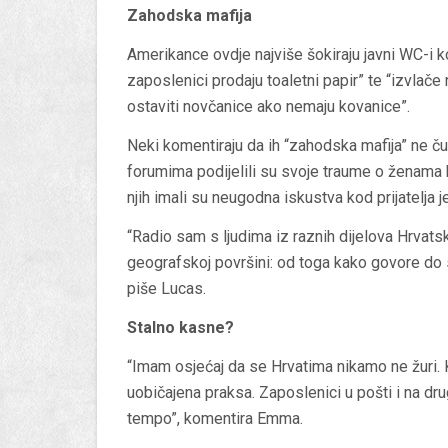
Zahodska mafija
Amerikance ovdje najviše šokiraju javni WC-i ko
zaposlenici prodaju toaletni papir” te “izvlače
ostaviti novčanice ako nemaju kovanice”.
Neki komentiraju da ih “zahodska mafija” ne č
forumima podijelili su svoje traume o ženama
njih imali su neugodna iskustva kod prijatelja j
“Radio sam s ljudima iz raznih dijelova Hrvatsk
geografskoj površini: od toga kako govore do s
piše Lucas.
Stalno kasne?
“Imam osjećaj da se Hrvatima nikamo ne žuri. K
uobičajena praksa. Zaposlenici u pošti i na d
tempo”, komentira Emma.