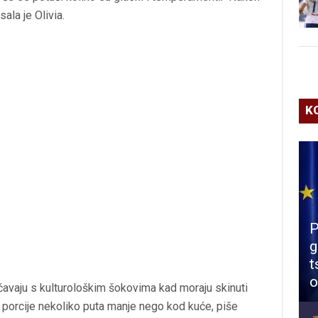
sala je Olivia.
K
P
g
t
o
avaju s kulturološkim šokovima kad moraju skinuti
 porcije nekoliko puta manje nego kod kuće, piše