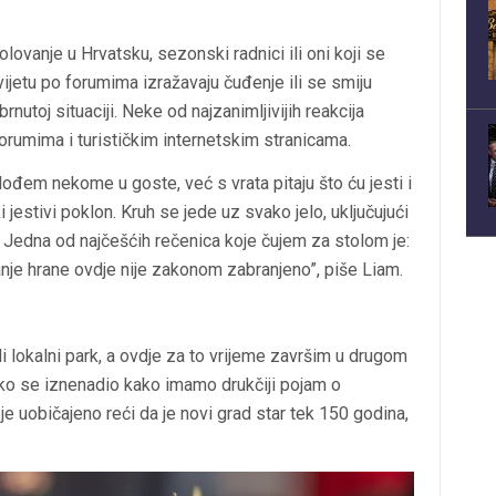
lovanje u Hrvatsku, sezonski radnici ili oni koji se
ijetu po forumima izražavaju čuđenje ili se smiju
rnutoj situaciji. Neke od najzanimljivijih reakcija
orumima i turističkim internetskim stranicama.
dođem nekome u goste, već s vrata pitaju što ću jesti i
ki jestivi poklon. Kruh se jede uz svako jelo, uključujući
vo. Jedna od najčešćih rečenica koje čujem za stolom je:
anje hrane ovdje nije zakonom zabranjeno”, piše Liam.
li lokalni park, a ovdje za to vrijeme završim u drugom
 kako se iznenadio kako imamo drukčiji pojam o
je uobičajeno reći da je novi grad star tek 150 godina,
.