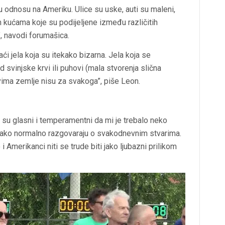
u odnosu na Ameriku. Ulice su uske, auti su maleni,
im kućama koje su podijeljene između različitih
, navodi forumašica.
ći jela koja su itekako bizarna. Jela koja se
 svinjske krvi ili puhovi (mala stvorenja slična
vima zemlje nisu za svakoga”, piše Leon.
 su glasni i temperamentni da mi je trebalo neko
tako normalno razgovaraju o svakodnevnim stvarima.
i Amerikanci niti se trude biti jako ljubazni prilikom