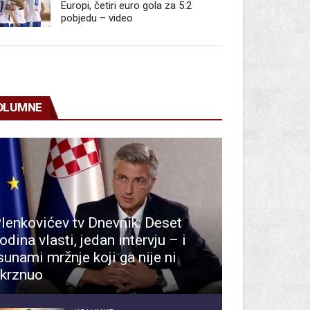
Europi, četiri euro gola za 5:2
pobjedu – video
OLUMNE
lenkovićev tv Dnevnik: Deset
odina vlasti, jedan intervju – i
sunami mržnje koji ga nije ni
krznuo