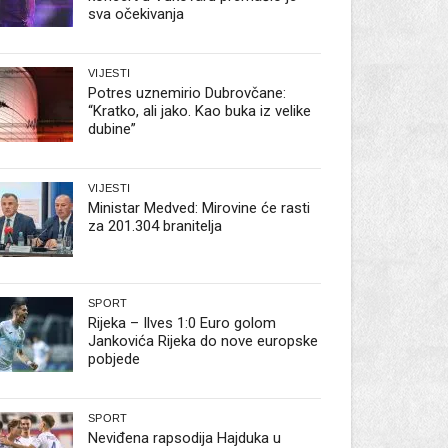
sva očekivanja
VIJESTI
Potres uznemirio Dubrovčane:
“Kratko, ali jako. Kao buka iz velike
dubine”
VIJESTI
Ministar Medved: Mirovine će rasti
za 201.304 branitelja
SPORT
Rijeka – Ilves 1:0 Euro golom
Jankovića Rijeka do nove europske
pobjede
SPORT
Neviđena rapsodija Hajduka u