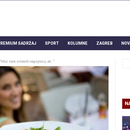
REMIUM SADRŽAJ
SPORT
KOLUMNE
ZAGREB
NOV
Htio sam ostaviti napojnicu, ali…”
N