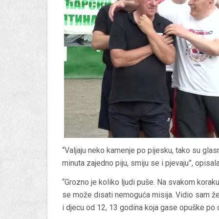
“Valjaju neko kamenje po pijesku, tako su glas
minuta zajedno piju, smiju se i pjevaju”, opisal
“Grozno je koliko ljudi puše. Na svakom koraku
se može disati nemoguća misija. Vidio sam žen
i djecu od 12, 13 godina koja gase opuške po c