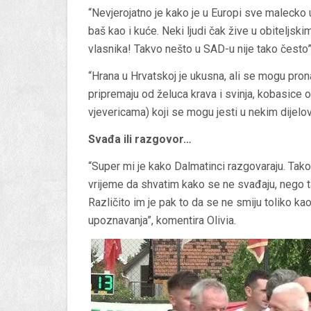
“Nevjerojatno je kako je u Europi sve malecko 
baš kao i kuće. Neki ljudi čak žive u obiteljsk
vlasnika! Takvo nešto u SAD-u nije tako često”
“Hrana u Hrvatskoj je ukusna, ali se mogu prona
pripremaju od želuca krava i svinja, kobasice od
vjevericama) koji se mogu jesti u nekim dijelo
Svađa ili razgovor…
“Super mi je kako Dalmatinci razgovaraju. Tako
vrijeme da shvatim kako se ne svađaju, nego 
Različito im je pak to da se ne smiju toliko kao 
upoznavanja”, komentira Olivia.