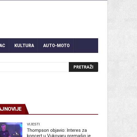
AC
KULTURA
AUTO-MOTO
AJNOVIJE
VIJESTI
Thompson objavio: Interes za
koncert u Vukovaru premašio je