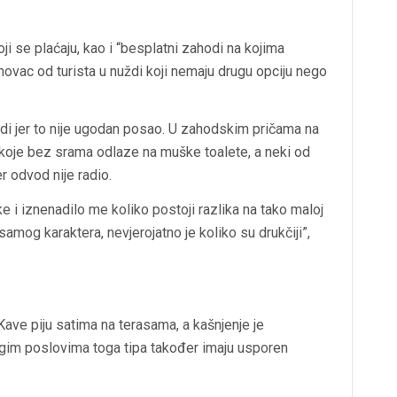
ji se plaćaju, kao i “besplatni zahodi na kojima
 novac od turista u nuždi koji nemaju drugu opciju nego
udi jer to nije ugodan posao. U zahodskim pričama na
 koje bez srama odlaze na muške toalete, a neki od
er odvod nije radio.
e i iznenadilo me koliko postoji razlika na tako maloj
amog karaktera, nevjerojatno je koliko su drukčiji”,
ave piju satima na terasama, a kašnjenje je
rugim poslovima toga tipa također imaju usporen