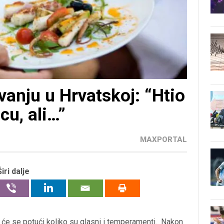
vanju u Hrvatskoj: “Htio
cu, ali…”
MAXPORTAL
Širi dalje
a će se potući koliko su glasni i temperamenti. Nakon