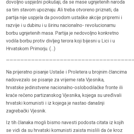
dovoljno uspješni pokušaji, da se mase ugnjetenih naroda
sa tim stavom upoznaju. Ali treba otvoreno priznati, da
partija nije uspjela da povodom ustaške akcije pripremi i
razvije i u dubinu i u širinu nacionalno- revolucionarnu
borbu ugnjetenih masa. Partija je nedovoljno konkretno
vodila borbu protiv divljeg terora koji bijesni u Lici i u
Hrvatskom Primorju. (…)
————————————————————————————————————
Na prijeratno pisanje Ustaše i Proletera u brojnim člancima
nadovezalo se pisanje za vrijeme rata Vjesnika,
hrvatske jedinstvene nacionalno-oslobodilačke fronte ili
kraće rečeno partizanskog Vjesnika, kojega su uređivali
hrvatski komunisti i iz kojega je nastao današnji
zagrebački Vjesnik.
Iz tih članaka mogli bismo navesti podosta citata iz kojih
se vidi da su hrvatski komunisti zaista mislili da će kroz