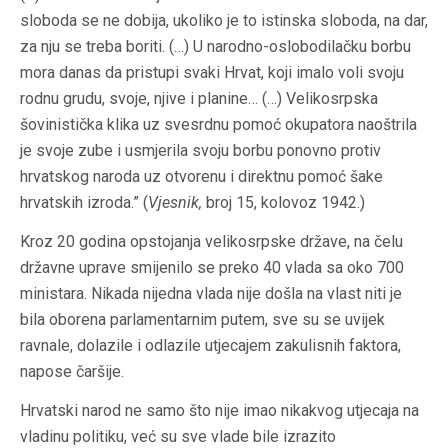
sloboda se ne dobija, ukoliko je to istinska sloboda, na dar,
za nju se treba boriti. (…) U narodno-oslobodilačku borbu
mora danas da pristupi svaki Hrvat, koji imalo voli svoju
rodnu grudu, svoje, njive i planine… (…) Velikosrpska
šovinistička klika uz svesrdnu pomoć okupatora naoštrila
je svoje zube i usmjerila svoju borbu ponovno protiv
hrvatskog naroda uz otvorenu i direktnu pomoć šake
hrvatskih izroda.” (
Vjesnik,
broj 15, kolovoz 1942.)
Kroz 20 godina opstojanja velikosrpske države, na čelu
državne uprave smijenilo se preko 40 vlada sa oko 700
ministara. Nikada nijedna vlada nije došla na vlast niti je
bila oborena parlamentarnim putem, sve su se uvijek
ravnale, dolazile i odlazile utjecajem zakulisnih faktora,
napose čaršije.
Hrvatski narod ne samo što nije imao nikakvog utjecaja na
vladinu politiku, već su sve vlade bile izrazito