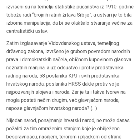
izvršeni su na temelju statistike pučanstva iz 1910. godine
tobože radi “brojnih ratnih žrtava Srbije”, a ustvari je to bila
izborna manipulacija, da bi se olakšalo stvaranje većine za
centralistički ustav.
Zatim izglasavanje Vidovdanskog ustava, temeljnog
državnog zakona, izvršeno je grubom povredom narodnih
prava i demokratskih načela, običnom kupovinom glasova
neznatnih manjina, a uz odsustvo i protiv predstavnika
radnog naroda, 58 poslanika KPJ i svih predstavnika
hrvatskog naroda, poslanika HRSS dakle protiv volje
najpozvanijih slojeva i naroda. Zar je ta i takva tvorevina
mogla postati nečim drugim, već glavnjačom naroda,
napose glavnjačom hrvatskog naroda? (…)
Nijedan narod, ponajmanje hrvatski narod, ne može danas
požaliti za tim omraženim stanjem koje je obilježeno
bespravnošću, nasiljem, terorom i pljačkom od strane