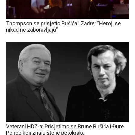
Thompson se prisjetio Bušića i Zadre: “Heroji se
nikad ne zaboravljaju”
Veterani HDZ-a: Prisjetimo se Brune Bušića i Đure
Perice koji znaju što je petokraka