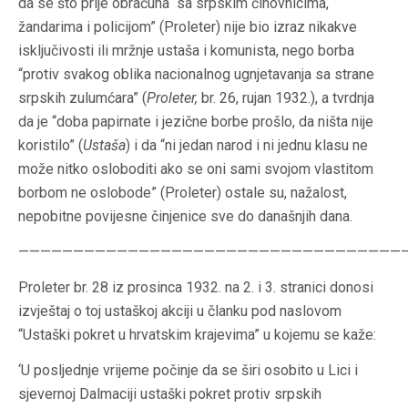
da se što prije obračuna “sa srpskim činovnicima,
žandarima i policijom” (Proleter) nije bio izraz nikakve
isključivosti ili mržnje ustaša i komunista, nego borba
“protiv svakog oblika nacionalnog ugnjetavanja sa strane
srpskih zulumćara” (
Proleter,
br. 26, rujan 1932.), a tvrdnja
da je “doba papirnate i jezične borbe prošlo, da ništa nije
koristilo” (
Ustaša
) i da “ni jedan narod i ni jednu klasu ne
može nitko osloboditi ako se oni sami svojom vlastitom
borbom ne oslobode” (Proleter) ostale su, nažalost,
nepobitne povijesne činjenice sve do današnjih dana.
————————————————————————————————————
Proleter br. 28 iz prosinca 1932. na 2. i 3. stranici donosi
izvještaj o toj ustaškoj akciji u članku pod naslovom
“Ustaški pokret u hrvatskim krajevima” u kojemu se kaže:
‘U posljednje vrijeme počinje da se širi osobito u Lici i
sjevernoj Dalmaciji ustaški pokret protiv srpskih