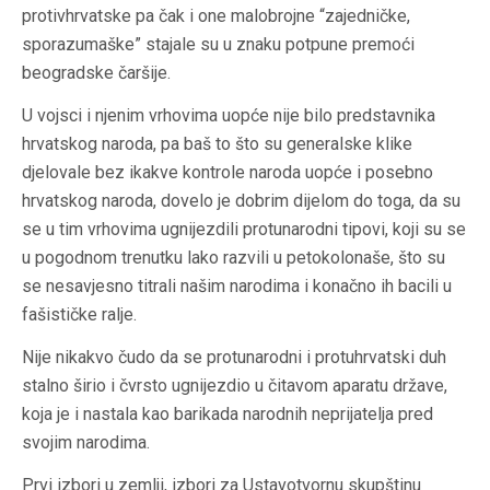
protivhrvatske pa čak i one malobrojne “zajedničke,
sporazumaške” stajale su u znaku potpune premoći
beogradske čaršije.
U vojsci i njenim vrhovima uopće nije bilo predstavnika
hrvatskog naroda, pa baš to što su generalske klike
djelovale bez ikakve kontrole naroda uopće i posebno
hrvatskog naroda, dovelo je dobrim dijelom do toga, da su
se u tim vrhovima ugnijezdili protunarodni tipovi, koji su se
u pogodnom trenutku lako razvili u petokolonaše, što su
se nesavjesno titrali našim narodima i konačno ih bacili u
fašističke ralje.
Nije nikakvo čudo da se protunarodni i protuhrvatski duh
stalno širio i čvrsto ugnijezdio u čitavom aparatu države,
koja je i nastala kao barikada narodnih neprijatelja pred
svojim narodima.
Prvi izbori u zemlji, izbori za Ustavotvornu skupštinu