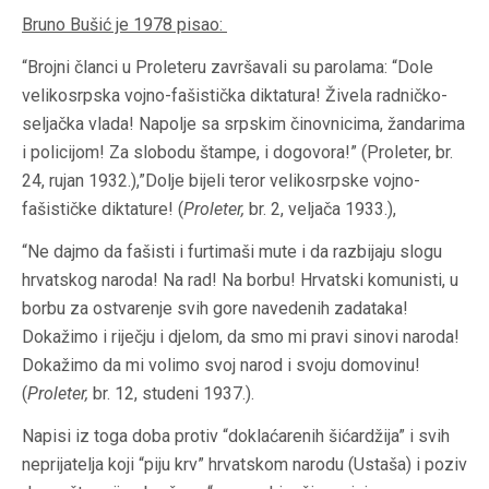
Bruno Bušić je 1978 pisao:
“Brojni članci u Proleteru završavali su parolama: “Dole
velikosrpska vojno-fašistička diktatura! Živela radničko-
seljačka vlada! Napolje sa srpskim činovnicima, žandarima
i policijom! Za slobodu štampe, i dogovora!” (Proleter, br.
24, rujan 1932.),”Dolje bijeli teror velikosrpske vojno-
fašističke diktature! (
Proleter,
br. 2, veljača 1933.),
“Ne dajmo da fašisti i furtimaši mute i da razbijaju slogu
hrvatskog naroda! Na rad! Na borbu! Hrvatski komunisti, u
borbu za ostvarenje svih gore navedenih zadataka!
Dokažimo i riječju i djelom, da smo mi pravi sinovi naroda!
Dokažimo da mi volimo svoj narod i svoju domovinu!
(
Proleter,
br. 12, studeni 1937.).
Napisi iz toga doba protiv “doklaćarenih šićardžija” i svih
neprijatelja koji “piju krv” hrvatskom narodu (Ustaša) i poziv