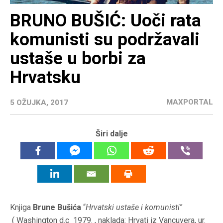
BRUNO BUŠIĆ: Uoči rata
komunisti su podržavali
ustaše u borbi za
Hrvatsku
MAXPORTAL
5 OŽUJKA, 2017
Širi dalje
Knjiga
Brune Bušića
“
Hrvatski ustaše i komunisti
”
( Washington d.c 1979. , naklada: Hrvati iz Vancuvera, ur.