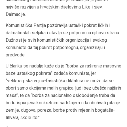
najviše razvijen u hrvatskim dijelovima Like i sjev.
Dalmacije.
Komunistička Partija pozdravlja ustaški pokret ličkih i
dalmatinskih seljaka i stavlja se potpuno na njihovu stranu.
Dužnost je svih komunističkih organizacija i svakog
komuniste da taj pokret potpomognu, organiziraju i
predvode.
U članku se nadalje kaže da je “borba za raširenje masovne
baze ustaškog pokreta” zadaća komunista, jer
“velikosrpska vojno-fašistička diktatura ne može da se
obori samo akcijama malih grupica ljudi bez učešća najširih
masa”, te da “borba za nacionalno oslobođenje treba da
bude ispunjena konkretnim sadržajem i da obuhvati pitanje
zemlje, dugova, poreza, borbe protiv mjesnih bogataša-
lihvara, škole itd.”