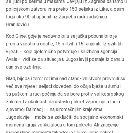
se ljudi po selima u masama. Javljaju iz Zagreba da tamo u
policijskom zatvoru ima preko 150 seljaka iz Like, a osim
toga oko 90 uhapšenih iz Zagreba radi zadušnica
Hraniloviću.
Kod Gline, gdje je nedavno bila seljačka pobuna bilo je
prema vijestima odatle, 15 mrtvih i 16 ranjenih. Iz svih tih
vijesti – koje djelomično potvrđuje i službena agencija
Avala – vidi se da situacija u Jugoslaviji postaje iz dana u
dan sve ozbiljnija.
Glad, bijeda i teror režima nad stano- vništvom prevršili su
već sve mjere i seljaci dovedeni do očaja bježe u šumu i
sa puškom u ruci počinju da se bore protiv velikosrpskog
zuluma. Iz okolnosti da ustaški pokret započinje u Lici i
sjevernoj Dalmaciji – najsiromašnijim krajevima
Jugoslavije – može se zaključiti da socijalno-ekonomski
momenti igraju veliku ulogu u tom pokretu. Ali značenje
nacionalnog momenta također je veliko, jer je pokret