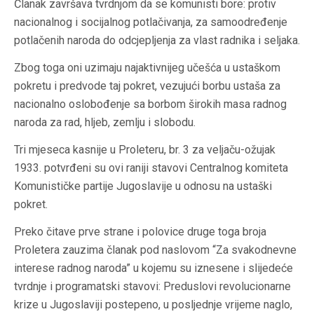
Članak završava tvrdnjom da se komunisti bore: protiv
nacionalnog i socijalnog potlačivanja, za samoodređenje
potlačenih naroda do odcjepljenja za vlast radnika i seljaka.
Zbog toga oni uzimaju najaktivnijeg učešća u ustaškom
pokretu i predvode taj pokret, vezujući borbu ustaša za
nacionalno oslobođenje sa borbom širokih masa radnog
naroda za rad, hljeb, zemlju i slobodu.
Tri mjeseca kasnije u Proleteru, br. 3 za veljaču-ožujak
1933. potvrđeni su ovi raniji stavovi Centralnog komiteta
Komunističke partije Jugoslavije u odnosu na ustaški
pokret.
Preko čitave prve strane i polovice druge toga broja
Proletera zauzima članak pod naslovom “Za svakodnevne
interese radnog naroda” u kojemu su iznesene i slijedeće
tvrdnje i programatski stavovi: Preduslovi revolucionarne
krize u Jugoslaviji postepeno, u posljednje vrijeme naglo,