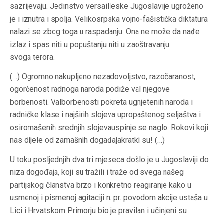
sazrijevaju. Jedinstvo versailleske Jugoslavije ugroženo
je i iznutra i spolja. Velikosrpska vojno-fašistička diktatura
nalazi se zbog toga u raspadanju. Ona ne može da nađe
izlaz i spas niti u popuštanju niti u zaoštravanju
svoga terora.
(…) Ogromno nakupljeno nezadovoljstvo, razočaranost,
ogorčenost radnoga naroda podiže val njegove
borbenosti. Valborbenosti pokreta ugnjetenih naroda i
radničke klase i najširih slojeva upropaštenog seljaštva i
osiromašenih srednjih slojevauspinje se naglo. Rokovi koji
nas dijele od zamašnih događajakratki su! (…)
U toku posljednjih dva tri mjeseca došlo je u Jugoslaviji do
niza dogođaja, koji su tražili i traže od svega našeg
partijskog članstva brzo i konkretno reagiranje kako u
usmenoj i pismenoj agitaciji n. pr. povodom akcije ustaša u
Lici i Hrvatskom Primorju bio je pravilan i učinjeni su