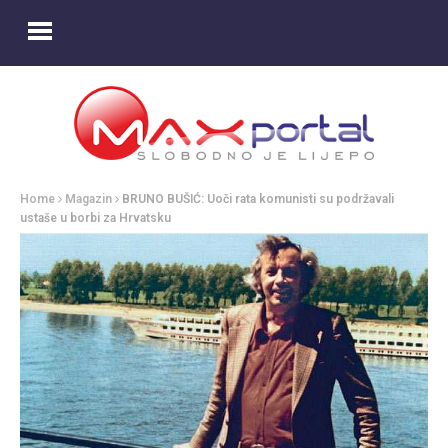
Home
Magazin
BRUNO BUŠIĆ: Uoči rata komunisti su podržavali
ustaše u borbi za Hrvatsku