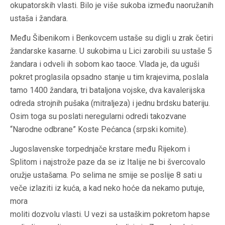
okupatorskih vlasti. Bilo je više sukoba između naoružanih
ustaša i žandara.
Među Šibenikom i Benkovcem ustaše su digli u zrak četiri
žandarske kasarne. U sukobima u Lici zarobili su ustaše 5
žandara i odveli ih sobom kao taoce. Vlada je, da uguši
pokret proglasila opsadno stanje u tim krajevima, poslala
tamo 1400 žandara, tri bataljona vojske, dva kavalerijska
odreda strojnih pušaka (mitraljeza) i jednu brdsku bateriju.
Osim toga su poslati neregularni odredi takozvane
“Narodne odbrane” Koste Pećanca (srpski komite).
Jugoslavenske torpednjače krstare među Rijekom i
Splitom i najstrože paze da se iz Italije ne bi švercovalo
oružje ustašama. Po selima ne smije se poslije 8 sati u
veče izlaziti iz kuća, a kad neko hoće da nekamo putuje,
mora
moliti dozvolu vlasti. U vezi sa ustaškim pokretom hapse