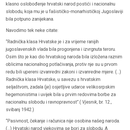
klasno oslobođenje hrvatski narod postići i nacionalnu
slobodu, koja mu je u fašističko-monarhističkoj Jugoslaviji
bila potpuno zanijekana.
Navodimo tek neke citate:
“Radnička klasa Hrvatske je i za vrijeme ranijih
jugoslavenskih vlada bila progonjena i izvrgnuta teroru.
Osim što je kao dio hrvatskog naroda bila izložena raznim
oblicima nacionalnog potlačivanja, protiv nje su u prvom
redu bili upereni izvanredni zakoni i izvanredne mjere. (…)
Radnička klasa Hrvatske, u savezu s hrvatskim
seljaštvom, zadala (je) osjetljive udarce velikosrpskim
hegemonistima i uvijek bila u prvim redovima borbe za
nacionalnu slobodu i ravnopravnost”.(
Vjesnik
, br. 12.,
svibanj 1942.)
“Pasivnost, čekanje i računica nije osobina našeg naroda.
(…) Hrvatski narod vjekovima se bori za slobodu. A