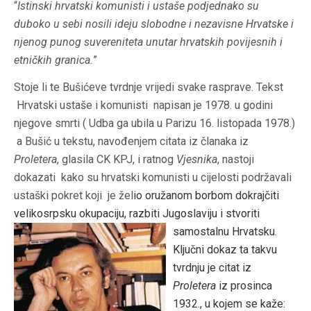
“
Istinski hrvatski komunisti i ustaše podjednako su
duboko u sebi nosili ideju slobodne i nezavisne Hrvatske i
njenog punog suvereniteta unutar hrvatskih povijesnih i
etničkih granica.
”
Stoje li te Bušićeve tvrdnje vrijedi svake rasprave. Tekst
Hrvatski ustaše i komunisti napisan je 1978. u godini
njegove smrti ( Udba ga ubila u Parizu 16. listopada 1978.)
a Bušić u tekstu, navođenjem citata iz članaka iz
Proletera
, glasila CK KPJ, i ratnog
Vjesnika
, nastoji
dokazati kako su hrvatski komunisti u cijelosti podržavali
ustaški pokret koji je žel
io oružanom borbom dokrajčiti
velikosrpsku okupaciju, razbiti Jugoslaviju i stvoriti
samostalnu Hrvatsku.
Ključni dokaz ta takvu
tvrdnju je citat iz
Proletera
iz prosinca
1932., u kojem se kaže: