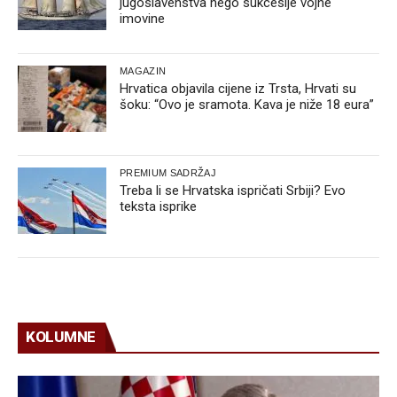
jugoslavenstva nego sukcesije vojne
imovine
MAGAZIN
Hrvatica objavila cijene iz Trsta, Hrvati su
šoku: “Ovo je sramota. Kava je niže 18 eura”
PREMIUM SADRŽAJ
Treba li se Hrvatska ispričati Srbiji? Evo
teksta isprike
KOLUMNE