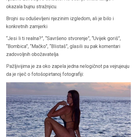
okazala bujnu stražnjicu.
Brojni su oduševljeni njezinim izgledom, ali je bilo i
konkretnih zamjerki
“Jesi li ti realna?”, “Savršeno stvorenje”, “Uvijek goriš”,
“Bombica”, “Mačko”, “Blistaš”, glasili su pak komentari
zadovoljnih obožavatelja.
Pažljivijima je za oko zapela jedna nelogičnot pa vejrujeuju
da je riječ o fotošopirtanoj fotografiji: