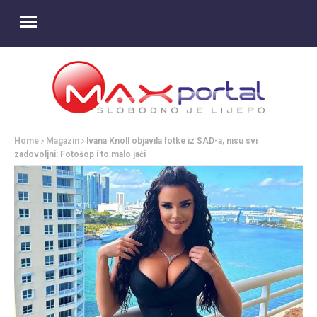
Home
Magazin
Ivana Knoll objavila fotke iz SAD-a, nisu svi
zadovoljni: Fotošop i to malo jači