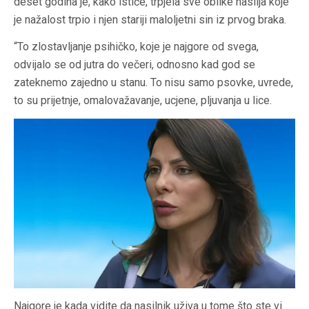
deset godina je, kako ističe, trpjela sve oblike nasilja koje
je nažalost trpio i njen stariji maloljetni sin iz prvog braka.
“To zlostavljanje psihičko, koje je najgore od svega,
odvijalo se od jutra do večeri, odnosno kad god se
zateknemo zajedno u stanu. To nisu samo psovke, uvrede,
to su prijetnje, omalovažavanje, ucjene, pljuvanja u lice.
Najgore je kada vidite da nasilnik uživa u tome što ste vi