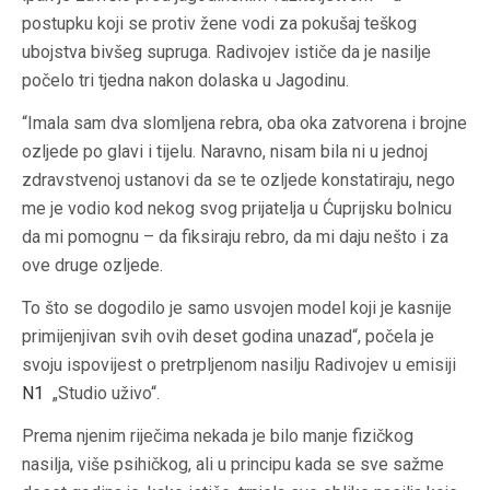
postupku koji se protiv žene vodi za pokušaj teškog
ubojstva bivšeg supruga. Radivojev ističe da je nasilje
počelo tri tjedna nakon dolaska u Jagodinu.
“Imala sam dva slomljena rebra, oba oka zatvorena i brojne
ozljede po glavi i tijelu. Naravno, nisam bila ni u jednoj
zdravstvenoj ustanovi da se te ozljede konstatiraju, nego
me je vodio kod nekog svog prijatelja u Ćuprijsku bolnicu
da mi pomognu – da fiksiraju rebro, da mi daju nešto i za
ove druge ozljede.
To što se dogodilo je samo usvojen model koji je kasnije
primijenjivan svih ovih deset godina unazad“, počela je
svoju ispovijest o pretrpljenom nasilju Radivojev u emisiji
N1
„Studio uživo“.
Prema njenim riječima nekada je bilo manje fizičkog
nasilja, više psihičkog, ali u principu kada se sve sažme