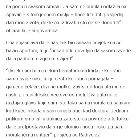
na podu u svakom smislu. Ja sam se budila i odlazila na
spavanje s tom jednom mišlju – hoće li to biti posljednji
dan mog života, dokle ću izdržati i što će se dogoditi“,
objasnila je sugovornica.
Ona objašnjava da je nasilnik bio snažan čovjek koji se
bavio sportom, te je “nekad bilo dovoljno da šakom izvede
da ja padnem i izgubim svijest“.
“Uvijek sam bila u nekim hematomima kada je koristio
samo svoje ruke, ali je često koristio i pomagala –
gumene čekiće, drvene motke, zavisi od toga šta mu se
našlo pri ruci ili kako već sve osmisli. Dva puta mi je
razbijao glavu, koju sam isto tako sama morala da saniram
kod kuće, nikada nisam smjela otići kod doktora. Jednom
prilikom smo išli u bolnicu zato što su povrede bile tolike
da je pretpostavio da mi je slomio i nogu i ruku, pa sam
morala ići na rentgen“, prisjeća se Radivojev.