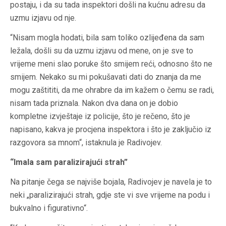
postaju, i da su tada inspektori došli na kućnu adresu da
uzmu izjavu od nje.
“Nisam mogla hodati, bila sam toliko ozlijeđena da sam
ležala, došli su da uzmu izjavu od mene, on je sve to
vrijeme meni slao poruke što smijem reći, odnosno što ne
smijem. Nekako su mi pokušavati dati do znanja da me
mogu zaštititi, da me ohrabre da im kažem o čemu se radi,
nisam tada priznala. Nakon dva dana on je dobio
kompletne izvještaje iz policije, što je rečeno, što je
napisano, kakva je procjena inspektora i što je zaključio iz
razgovora sa mnom“, istaknula je Radivojev.
“Imala sam paralizirajući strah”
Na pitanje čega se najviše bojala, Radivojev je navela je to
neki „paralizirajući strah, gdje ste vi sve vrijeme na podu i
bukvalno i figurativno“.