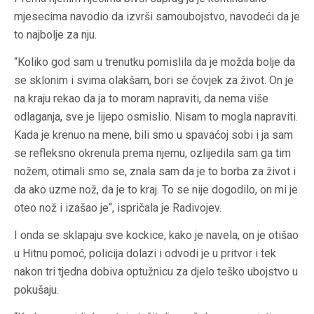
mjesecima navodio da izvrši samoubojstvo, navodeći da je
to najbolje za nju.
“Koliko god sam u trenutku pomislila da je možda bolje da
se sklonim i svima olakšam, bori se čovjek za život. On je
na kraju rekao da ja to moram napraviti, da nema više
odlaganja, sve je lijepo osmislio. Nisam to mogla napraviti.
Kada je krenuo na mene, bili smo u spavaćoj sobi i ja sam
se refleksno okrenula prema njemu, ozlijedila sam ga tim
nožem, otimali smo se, znala sam da je to borba za život i
da ako uzme nož, da je to kraj. To se nije dogodilo, on mi je
oteo nož i izašao je“, ispričala je Radivojev.
I onda se sklapaju sve kockice, kako je navela, on je otišao
u Hitnu pomoć, policija dolazi i odvodi je u pritvor i tek
nakon tri tjedna dobiva optužnicu za djelo teško ubojstvo u
pokušaju.