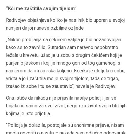
“Kći me zaštitila svojim tijelom”
Radivojev objašnjava koliko je nasilnik bio uporan u svojoj
namjeri da joj nanese ozbiljne ozljede.
„Nakon prebijanja sa čekićem valjda je bio nezadovoljan
kako se to završilo. Sutradan sam naravno nepokretno
ležala u krevetu, ušao je u sobu s drugim čekićem koji je
punjen pijeskom i koji je mnogo gori od tog gumenog, s
namjerom da mi smrska koljeno. Kćerka je uletjela u sobu,
vrištala je i zaštitila me je svojim tijelom, tada se trgao,
izašao iz sobe i tu se zaustavio“, navela je Radivojev.
Ona ističe da nikada nije prijavila nasilje policiji, jer se
bojala ne samo za svoj život, nego i za život svojih bližnjih
kojima je isto prijetila.
“Policija je dolazila, postojale su anonimne prijave, nisam
mogla govoriti o nasilju – nekada sam odlučno odgovarala,