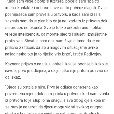
“Kada sam vidjela potpis tužitelja, počela sam spajati
imena, kontakte i odnose i sve se to počinje slagati. Dva i
pol mjeseca sam provela u pritvoru, a kada sam izašla
saznala sam da je plan bio da ja ne izađem iz pritvora dok
se proces ne okonča. Sve je toliko orkestrirano i toliko
vrijeđa inteligenciju, da morate sjediti i slušati izmišljotine
protiv vas. Shvatila sam dok sam živjela tamo da je on
prilično zaštićen, da se u njegovim situacijama uvijke
našao netko tko je to riješio vrlo brzo“, ističe Radivojev.
Kaznena prijava o nasilju u obitelji koju je podnijela, kako je
navela, prvo je odbijena, a da je nitko nije pritom pozvao da
da iskaz.
“Djeca su ostala s njim. Prvo je odluka donesena kao
privremena mjera dok sam ja bila u pritvoru, kad sam izašla
iz pritvora to je stupilo na snagu, a sve zbog djela koje mi
se stavlja na teret, da djecu mogu viđati svakog drugog
utorka u kontroliranim uvjetima sat vremena. Poslije tri,