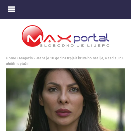
Home
Magazin
Jasna je 10 godina trpjela brutalno nasilje, a sad su nju
uhitili i optužili