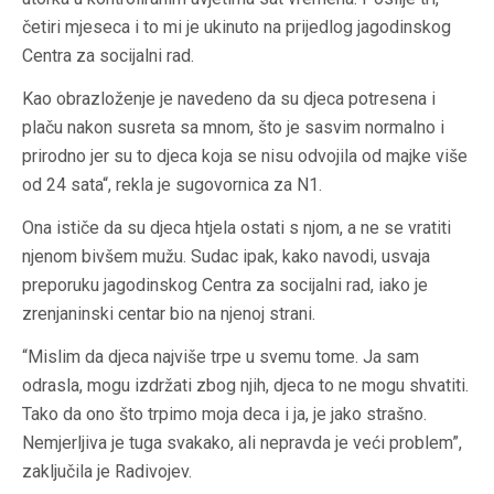
četiri mjeseca i to mi je ukinuto na prijedlog jagodinskog
Centra za socijalni rad.
Kao obrazloženje je navedeno da su djeca potresena i
plaču nakon susreta sa mnom, što je sasvim normalno i
prirodno jer su to djeca koja se nisu odvojila od majke više
od 24 sata“, rekla je sugovornica za N1.
Ona ističe da su djeca htjela ostati s njom, a ne se vratiti
njenom bivšem mužu. Sudac ipak, kako navodi, usvaja
preporuku jagodinskog Centra za socijalni rad, iako je
zrenjaninski centar bio na njenoj strani.
“Mislim da djeca najviše trpe u svemu tome. Ja sam
odrasla, mogu izdržati zbog njih, djeca to ne mogu shvatiti.
Tako da ono što trpimo moja deca i ja, je jako strašno.
Nemjerljiva je tuga svakako, ali nepravda je veći problem”,
zaključila je Radivojev.