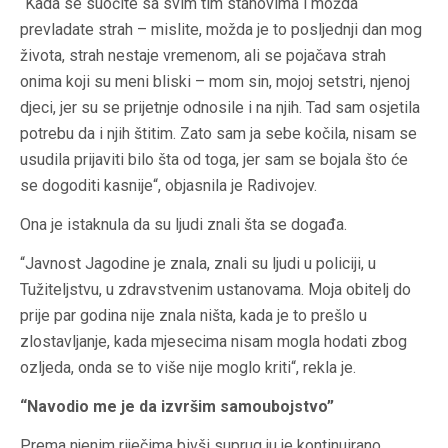
“Kada se suočite sa svim tim stahovima i možda
prevladate strah – mislite, možda je to posljednji dan mog
života, strah nestaje vremenom, ali se pojačava strah
onima koji su meni bliski – mom sin, mojoj setstri, njenoj
djeci, jer su se prijetnje odnosile i na njih. Tad sam osjetila
potrebu da i njih štitim. Zato sam ja sebe kočila, nisam se
usudila prijaviti bilo šta od toga, jer sam se bojala što će
se dogoditi kasnije“, objasnila je Radivojev.
Ona je istaknula da su ljudi znali šta se događa.
“Javnost Jagodine je znala, znali su ljudi u policiji, u
Tužiteljstvu, u zdravstvenim ustanovama. Moja obitelj do
prije par godina nije znala ništa, kada je to prešlo u
zlostavljanje, kada mjesecima nisam mogla hodati zbog
ozljeda, onda se to više nije moglo kriti“, rekla je.
“Navodio me je da izvršim samoubojstvo”
Prema njenim riječima bivši suprug ju je kontinuirano