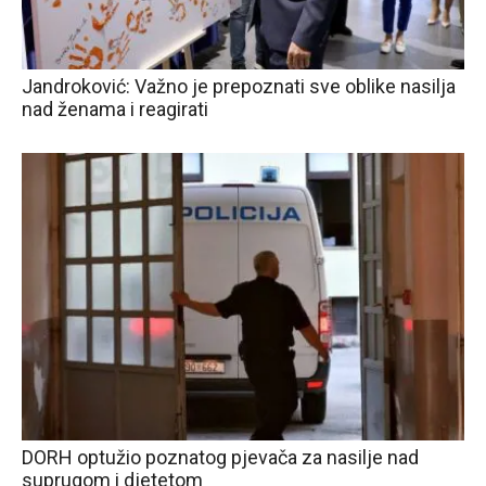
Jandroković: Važno je prepoznati sve oblike nasilja
nad ženama i reagirati
DORH optužio poznatog pjevača za nasilje nad
suprugom i djetetom