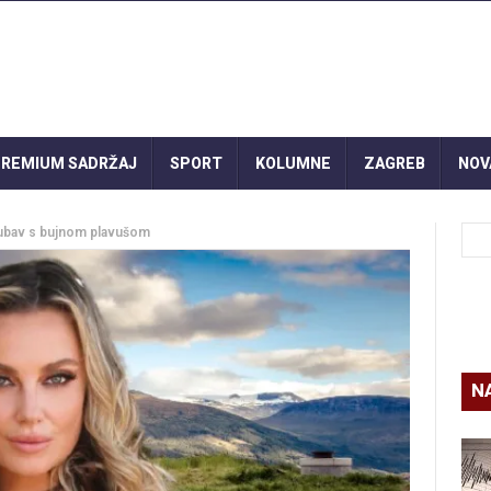
REMIUM SADRŽAJ
SPORT
KOLUMNE
ZAGREB
NOV
ljubav s bujnom plavušom
N