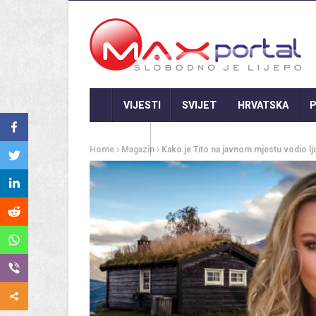
VIJESTI
SVIJET
HRVATSKA
P
GASTRO
Home
Magazin
Kako je Tito na javnom mjestu vodio 