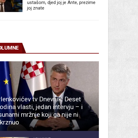
ustašom, djed joj je Ante, prezime
joj znate
OLUMNE
lenkovićev tv Dnevnik: Deset
odina vlasti, jedan intervju – i
sunami mržnje koji ga nije ni
krznuo