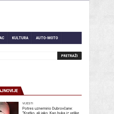
AC
KULTURA
AUTO-MOTO
AJNOVIJE
VIJESTI
Potres uznemirio Dubrovčane:
“Kratko, ali jako. Kao buka iz velike