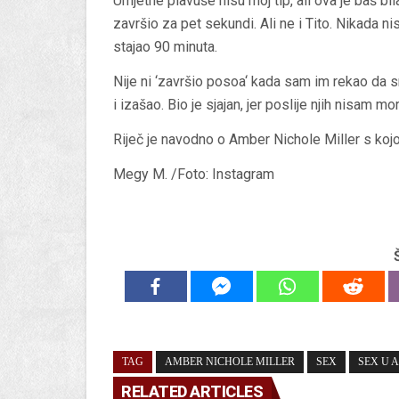
Umjetne plavuše nisu moj tip, ali ova je baš bi
završio za pet sekundi. Ali ne i Tito. Nikada ni
stajao 90 minuta.
Nije ni ‘završio posoa‘ kada sam im rekao da 
i izašao. Bio je sjajan, jer poslije njih nisam mo
Riječ je navodno o Amber Nichole Miller s kojo
Megy M. /Foto: Instagram
TAG
AMBER NICHOLE MILLER
SEX
SEX U 
RELATED ARTICLES