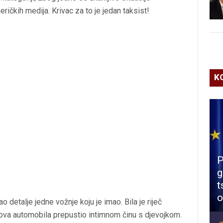
čkih medija. Krivac za to je jedan taksist!
K
P
g
t
o
ao detalje jedne vožnje koju je imao. Bila je riječ
egova automobila prepustio intimnom činu s djevojkom.