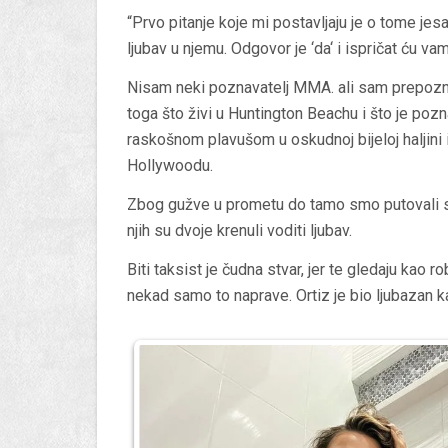
“Prvo pitanje koje mi postavljaju je o tome jesam
ljubav u njemu. Odgovor je ‘da‘ i ispričat ću vam
Nisam neki poznavatelj MMA. ali sam prepoznao
toga što živi u Huntington Beachu i što je poz
raskošnom plavušom u oskudnoj bijeloj haljini
Hollywoodu.
Zbog gužve u prometu do tamo smo putovali sat
njih su dvoje krenuli voditi ljubav.
Biti taksist je čudna stvar, jer te gledaju kao r
nekad samo to naprave. Ortiz je bio ljubazan kad 