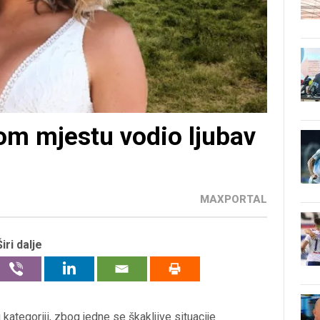
nom mjestu vodio ljubav
MAXPORTAL
Širi dalje
 kategoriji, zbog jedne se škakljive situacije