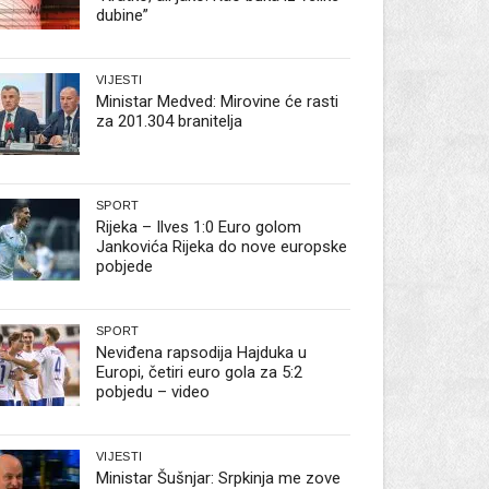
dubine”
VIJESTI
Ministar Medved: Mirovine će rasti
za 201.304 branitelja
SPORT
Rijeka – Ilves 1:0 Euro golom
Jankovića Rijeka do nove europske
pobjede
SPORT
Neviđena rapsodija Hajduka u
Europi, četiri euro gola za 5:2
pobjedu – video
VIJESTI
Ministar Šušnjar: Srpkinja me zove