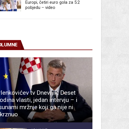
Europi, četiri euro gola za 5:2
pobjedu – video
OLUMNE
lenkovićev tv Dnevnik: Deset
odina vlasti, jedan intervju – i
sunami mržnje koji ga nije ni
krznuo