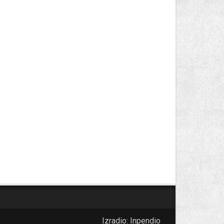
Izradio:
Inpendio