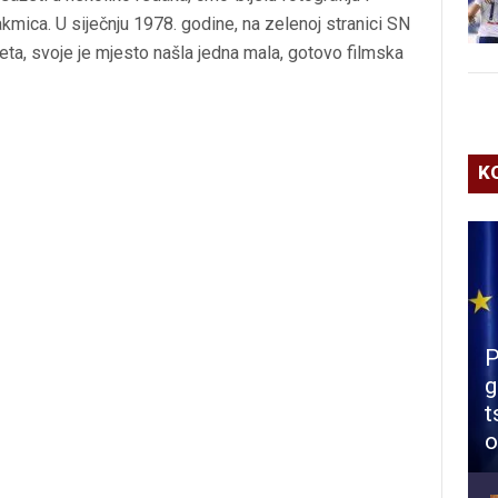
kmica. U siječnju 1978. godine, na zelenoj stranici
SN
eta, svoje je mjesto našla jedna mala, gotovo filmska
K
P
g
t
o