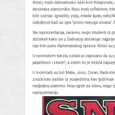
Krnići, malo dalmatinsko selo kod Konjevrata, 
desetaka stanovnika. Nisu imali reflektore, tri
bilo važnije: igralište, volju, mlade ljude, neko
ozbiljnost kad se igra “protiv nekoga izvana”. A
Ne reprezentacija, naravno, nego studenti iz pr
dočekali kako se u Dalmaciji dočekuje: najprij
nije bilo puno diplomatskog opreza. Krnići su p
U novinskom tekstu ostalo je zapisano da su 
janjetinom i vinom”, a zatim im je mreža napun
U momčadi su bili Mate, Joso, Zoran, Radoslav
zvuče kao sastav iz susjedstva, kao ljudi koje s
nedjeljnoj utakmici. Nisu igrali za slavu, nego
reprezentaciju.