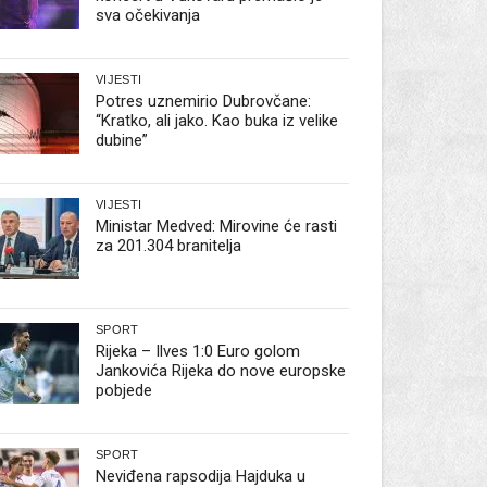
sva očekivanja
VIJESTI
Potres uznemirio Dubrovčane:
“Kratko, ali jako. Kao buka iz velike
dubine”
VIJESTI
Ministar Medved: Mirovine će rasti
za 201.304 branitelja
SPORT
Rijeka – Ilves 1:0 Euro golom
Jankovića Rijeka do nove europske
pobjede
SPORT
Neviđena rapsodija Hajduka u