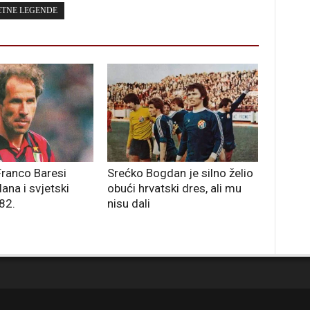
TNE LEGENDE
ranco Baresi
Srećko Bogdan je silno želio
ana i svjetski
obući hrvatski dres, ali mu
82.
nisu dali