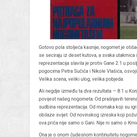
Gotovo pola stoljeća kasnije, nogomet je otiša
se seciraju iz deset kutova, a svaka utakmica i
reprezentacija slavila je protiv Gane 2:1 u po
pogocima Petra Sučića i Nikole Vlašića, osvoji
Velika scena, veliki ulog, velika pobjeda.
Ali negdje između ta dva rezultata —
8:1 u Kon
povijest našeg nogometa. Od prašnjavih terena
sudbina reprezentacija. Od momaka koji su igra
obilaze svijet. Od novinskog izreska koji požuti 
ova priča nije samo o Gani. Nije ni samo o Krn
Ona je o onom čudesnom kontinuitetu nogomet