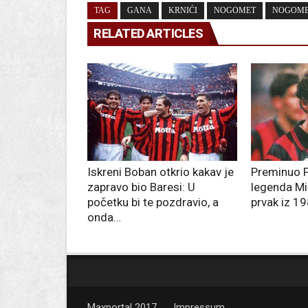
TAG
GANA
KRNIĆI
NOGOMET
NOGOME
RELATED ARTICLES
Iskreni Boban otkrio kakav je
Preminuo F
zapravo bio Baresi: U
legenda Mil
početku bi te pozdravio, a
prvak iz 19
onda…
Maxportal 2017
Impressum