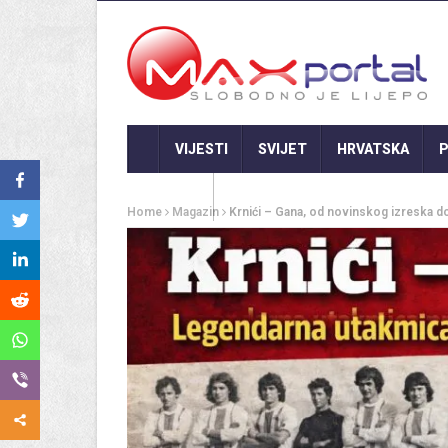
VIJESTI
SVIJET
HRVATSKA
P
GASTRO
Home
Magazin
Krnići – Gana, od novinskog izreska d