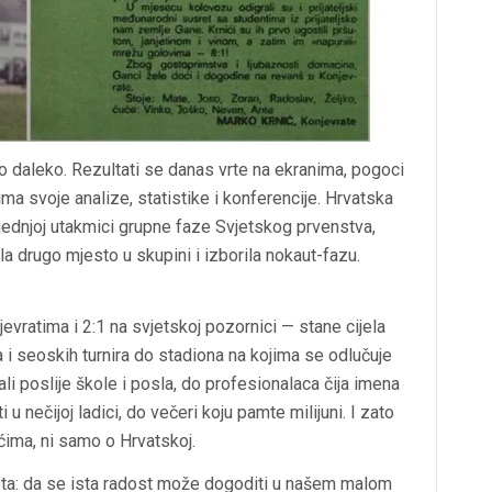
o daleko. Rezultati se danas vrte na ekranima, pogoci
ma svoje analize, statistike i konferencije. Hrvatska
sljednjoj utakmici grupne faze Svjetskog prvenstva,
la drugo mjesto u skupini i izborila nokaut-fazu.
jevratima i 2:1 na svjetskoj pozornici
— stane cijela
 i seoskih turnira do stadiona na kojima se odlučuje
li poslije škole i posla, do profesionalaca čija imena
u nečijoj ladici, do večeri koju pamte milijuni. I zato
ićima, ni samo o Hrvatskoj.
a: da se ista radost može dogoditi u našem malom