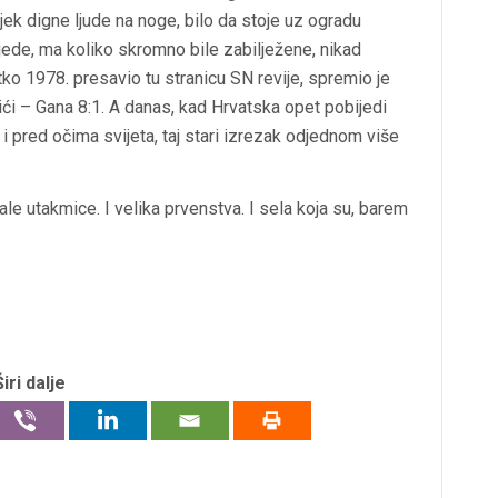
jek digne ljude na noge, bilo da stoje uz ogradu
bjede, ma koliko skromno bile zabilježene, nikad
tko 1978. presavio tu stranicu
SN revije
, spremio je
ići – Gana 8:1. A danas, kad Hrvatska opet pobijedi
 pred očima svijeta, taj stari izrezak odjednom više
e utakmice. I velika prvenstva. I sela koja su, barem
Širi dalje