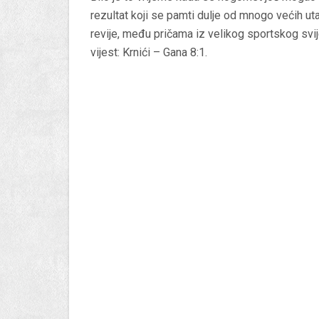
rezultat koji se pamti dulje od mnogo većih uta
revije
, među pričama iz velikog sportskog svij
vijest:
Krnići – Gana 8:1
.