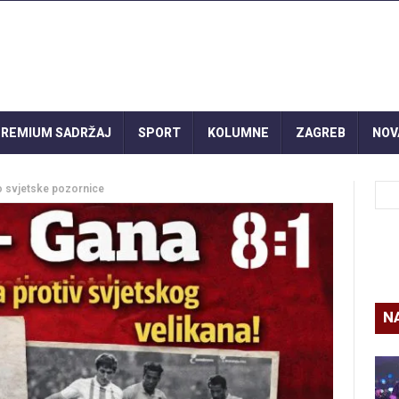
REMIUM SADRŽAJ
SPORT
KOLUMNE
ZAGREB
NOV
o svjetske pozornice
N