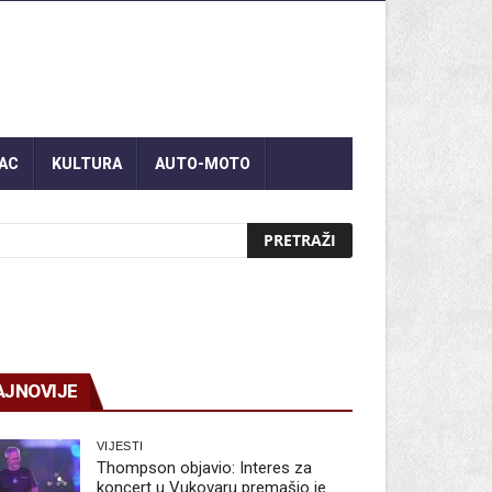
AC
KULTURA
AUTO-MOTO
AJNOVIJE
VIJESTI
Thompson objavio: Interes za
koncert u Vukovaru premašio je