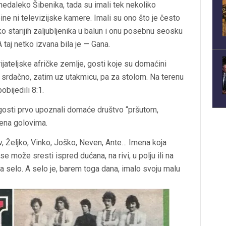
nedaleko Šibenika, tada su imali tek nekoliko
bine ni televizijske kamere. Imali su ono što je često
liko starijih zaljubljenika u balun i onu posebnu seosku
 taj netko izvana bila je — Gana.
ijateljske afričke zemlje, gosti koje su domaćini
e srdačno, zatim uz utakmicu, pa za stolom. Na terenu
obijedili 8:1.
gosti prvo upoznali domaće društvo “pršutom,
jena golovima.
, Željko, Vinko, Joško, Neven, Ante… Imena koja
e može sresti ispred dućana, na rivi, u polju ili na
 za selo. A selo je, barem toga dana, imalo svoju malu