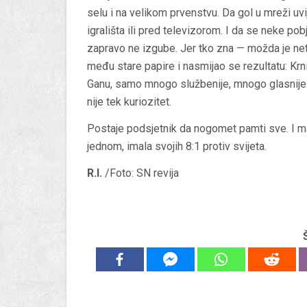
selu i na velikom prvenstvu. Da gol u mreži uvi
igrališta ili pred televizorom. I da se neke po
zapravo ne izgube. Jer tko zna — možda je ne
među stare papire i nasmijao se rezultatu: Krn
Ganu, samo mnogo službenije, mnogo glasnije i
nije tek kuriozitet.
Postaje podsjetnik da nogomet pamti sve. I mal
jednom, imala svojih 8:1 protiv svijeta.
R.I.
/Foto: SN revija