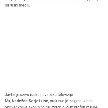
su ruski mediji.
Javljanje uživo ruske novinarke televizije
Mir,
Nadežde Serjožkine
, prekinuo je zaigrani zlatni
retriver koji je skočio na nju, zgrabio joj mikrofon iz ruke i