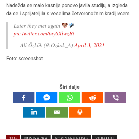
Nadežda se malo kasnije ponovo javila studiju, a izgleda
da se i sprijateljila s veselima četvoronožnim kradljivcem.
Later they met again
pic.twitter.com/tuySXlwzBt
— Ali Özkök (@Ozkok_A)
April 3, 2021
Foto: screenshot
Širi dalje
TAG
NOVINARKA
NOVINARKA I PAS
VIDEO HIT