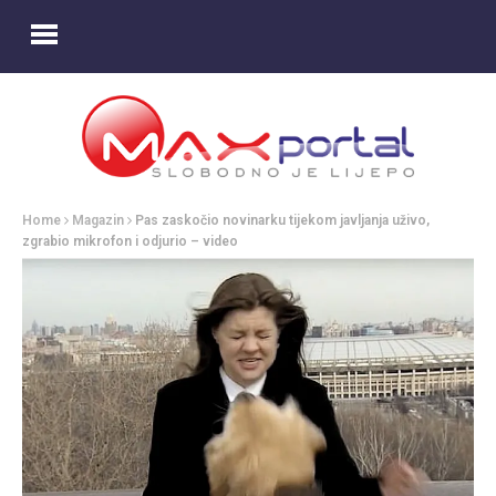
Home
Magazin
Pas zaskočio novinarku tijekom javljanja uživo,
zgrabio mikrofon i odjurio – video