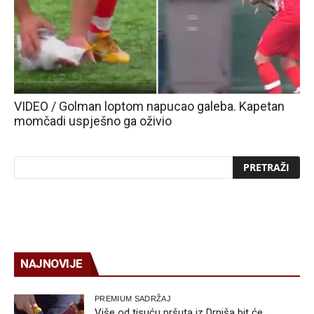
VIDEO / Golman loptom napucao galeba. Kapetan
momčadi uspješno ga oživio
NAJNOVIJE
PREMIUM SADRŽAJ
Više od tisuću pršuta iz Drniša bit će