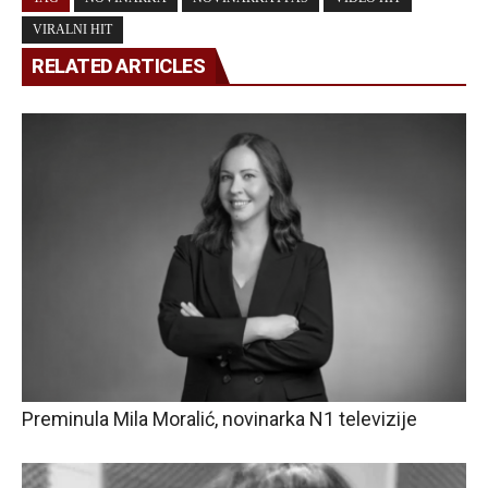
VIRALNI HIT
RELATED ARTICLES
Preminula Mila Moralić, novinarka N1 televizije