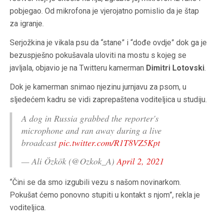
pobjegao. Od mikrofona je vjerojatno pomislio da je štap
za igranje.
Serjožkina je vikala psu da “stane” i “dođe ovdje” dok ga je
bezuspješno pokušavala uloviti na mostu s kojeg se
javljala, objavio je na Twitteru kamerman
Dimitri Lotovski
.
Dok je kamerman snimao njezinu jurnjavu za psom, u
sljedećem kadru se vidi zaprepaštena voditeljica u studiju.
A dog in Russia grabbed the reporter's
microphone and ran away during a live
broadcast
pic.twitter.com/R1T8VZ5Kpt
— Ali Özkök (@Ozkok_A)
April 2, 2021
“Čini se da smo izgubili vezu s našom novinarkom.
Pokušat ćemo ponovno stupiti u kontakt s njom”, rekla je
voditeljica.