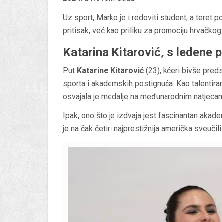
Uz sport, Marko je i redoviti student, a teret
pritisak, već kao priliku za promociju hrvačkog
Katarina Kitarović, s ledene 
Put
Katarine Kitarović
(23), kćeri bivše pred
sporta i akademskih postignuća. Kao talentirana
osvajala je medalje na međunarodnim natjecanj
Ipak, ono što je izdvaja jest fascinantan akad
je na čak četiri najprestižnija američka sveučil