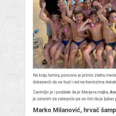
Na kraju turnira, ponosno je primio zlatnu med
dokazavši da se trud i rad na treninzima itekak
Zanimljiv je i podatak da je Marijeva majka,
An
je sinonim za vaterpolo pa se čini da je ljuba
Marko Milanović, hrvač šam