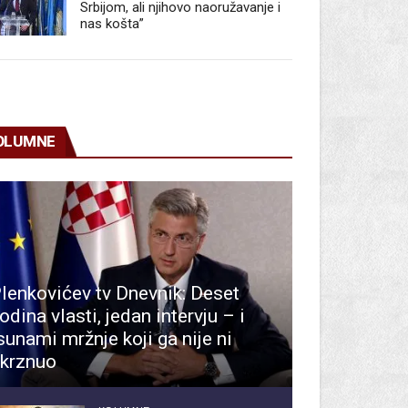
Srbijom, ali njihovo naoružavanje i
nas košta”
OLUMNE
lenkovićev tv Dnevnik: Deset
odina vlasti, jedan intervju – i
sunami mržnje koji ga nije ni
krznuo