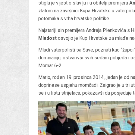
stigla je vijest o slavlju i u obitelji premijera
An
zlatom na završnici Kupa Hrvatske u vaterpolu,
potomaka s vrha hrvatske politike.
Najstariji sin premijera Andreja Plenkovića s
H
Mladost
osvojio je Kup Hrvatske za mlađe na
Mladi vaterpolisti sa Save, poznati kao “žapci”
dominaciju, ostvarivši svih sedam pobjeda i osv
Mornar 6-2.
Mario, rođen 19. prosinca 2014., jedan je od na
doprinese uspjehu momčadi. Zaigrao je u tri u
se i u listu strijelaca, pokazavši da posjeduje t