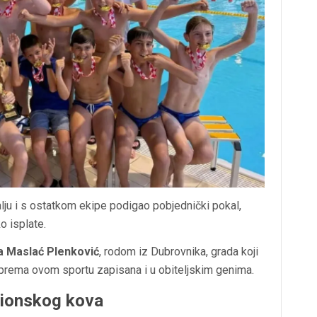
alju i s ostatkom ekipe podigao pobjednički pokal,
o isplate.
a Maslać Plenković
, rodom iz Dubrovnika, grada koji
v prema ovom sportu zapisana i u obiteljskim genima.
pionskog kova