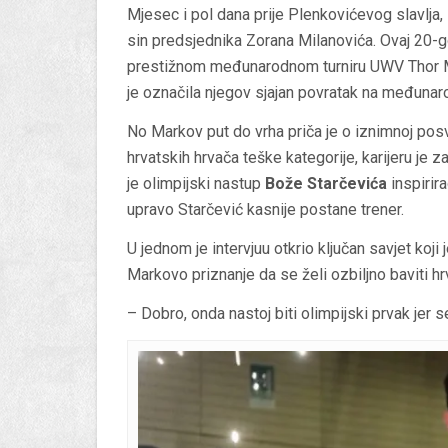
Mjesec i pol dana prije Plenkovićevog slavlja, 
sin predsjednika Zorana Milanovića. Ovaj 20-g
prestižnom međunarodnom turniru UWV Thor Ma
je označila njegov sjajan povratak na međunar
No Markov put do vrha priča je o iznimnoj pos
hrvatskih hrvača teške kategorije, karijeru je 
je olimpijski nastup
Bože Starčevića
inspirir
upravo Starčević kasnije postane trener.
U jednom je intervjuu otkrio ključan savjet koj
Markovo priznanje da se želi ozbiljno baviti h
– Dobro, onda nastoj biti olimpijski prvak jer 