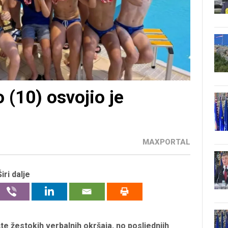
 (10) osvojio je
MAXPORTAL
Širi dalje
te žestokih verbalnih okršaja, no posljednjih