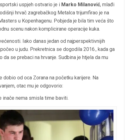
sportski uspjeh ostvario je i
Marko Milanović
, mlađi
odišnji hrvač zagrebačkog Metalca trijumfirao je na
sters u Kopenhagenu. Pobjeda je bila tim veća što
odnu scenu nakon komplicirane operacije kuka.
većenosti. Iako danas jedan od najperspektivnijih
započeo u judu. Prekretnica se dogodila 2016., kada ga
ao da se prebaci na hrvanje. Sudbina je htjela da mu
i je dobio od oca Zorana na početku karijere. Na
rvanjem, otac mu je odgovorio:
se inače nema smisla time baviti.