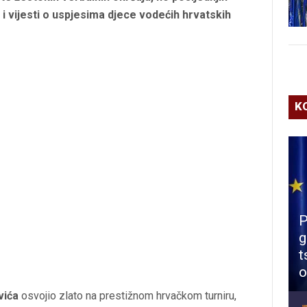
u i vijesti o uspjesima djece vodećih hrvatskih
K
P
g
t
o
vića
osvojio zlato na prestižnom hrvačkom turniru,