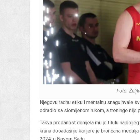
Foto: Želj
Njegovu radnu etiku i mentalnu snagu hvale svi
odradio sa slomljenom rukom, a treninge nije 
Takva predanost donijela mu je titulu najbolj
kruna dosadašnje karijere je brončana medalja
2024. u Novom Sadu.