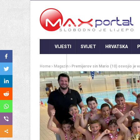
VIJESTI
SVIJET
HRVATSKA
P
GASTRO
Home
Magazin
Premijerov sin Mario (10) osvojio je v