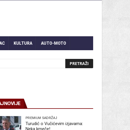
AC
KULTURA
AUTO-MOTO
AJNOVIJE
PREMIUM SADRŽAJ
Turudić o Vučićevim izjavama:
Neka kmeče!