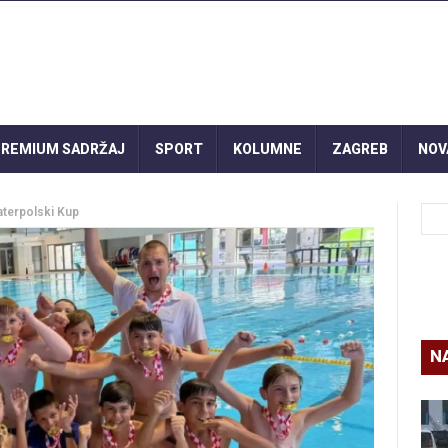
REMIUM SADRŽAJ
SPORT
KOLUMNE
ZAGREB
NOV
aterpolski Kup
N