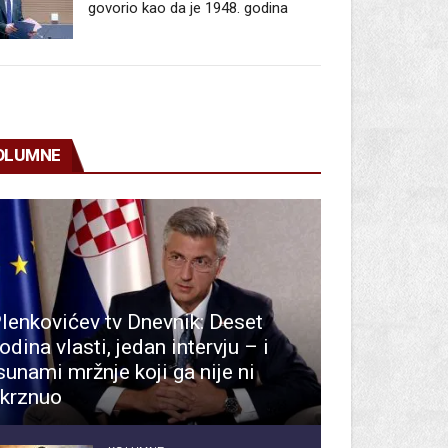
govorio kao da je 1948. godina
OLUMNE
lenkovićev tv Dnevnik: Deset
odina vlasti, jedan intervju – i
sunami mržnje koji ga nije ni
krznuo