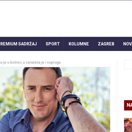
REMIUM SADRŽAJ
SPORT
KOLUMNE
ZAGREB
NOV
je u bolnici, a zaražena je i supruga
N