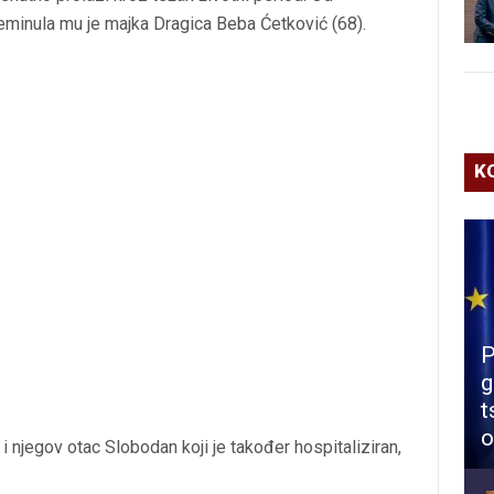
reminula mu je majka Dragica Beba Ćetković (68).
K
P
g
t
o
i njegov otac Slobodan koji je također hospitaliziran,