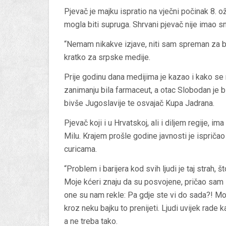
Pjevač je majku ispratio na vječni počinak 8. 
mogla biti supruga. Shrvani pjevač nije imao s
“Nemam nikakve izjave, niti sam spreman za bil
kratko za srpske medije.
Prije godinu dana medijima je kazao i kako se 
zanimanju bila farmaceut, a otac Slobodan je bi
bivše Jugoslavije te osvajač Kupa Jadrana.
Pjevač koji i u Hrvatskoj, ali i diljem regije, im
Milu. Krajem prošle godine javnosti je ispričao
curicama.
“Problem i barijera kod svih ljudi je taj strah,
Moje kćeri znaju da su posvojene, pričao sam i
one su nam rekle: Pa gdje ste vi do sada?! Mora
kroz neku bajku to prenijeti. Ljudi uvijek rade 
a ne treba tako.