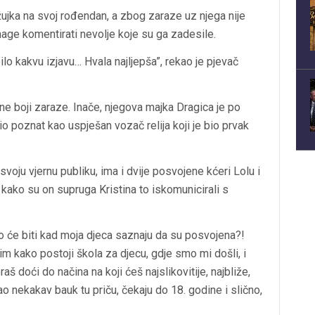
ožujka na svoj rođendan, a zbog zaraze uz njega nije
nage komentirati nevolje koje su ga zadesile.
o kakvu izjavu… Hvala najljepša”, rekao je pjevač
ne boji zaraze. Inače, njegova majka Dragica je po
o poznat kao uspješan vozač relija koji je bio prvak
a svoju vjernu publiku, ima i dvije posvojene kćeri Lolu i
 kako su on supruga Kristina to iskomunicirali s
 što će biti kad moja djeca saznaju da su posvojena?!
m kako postoji škola za djecu, gdje smo mi došli, i
š doći do načina na koji ćeš najslikovitije, najbliže,
kao nekakav bauk tu priču, čekaju do 18. godine i slično,