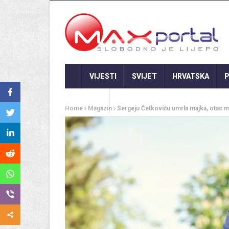
VIJESTI
SVIJET
HRVATSKA
P
GASTRO
Home
Magazin
Sergeju Ćetkoviću umrla majka, otac mu 