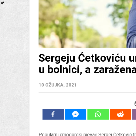
Sergeju Ćetkoviću u
u bolnici, a zaražen
10 OŽUJKA, 2021
Popularni crnogorski pjevač Sergej Ćetković tr