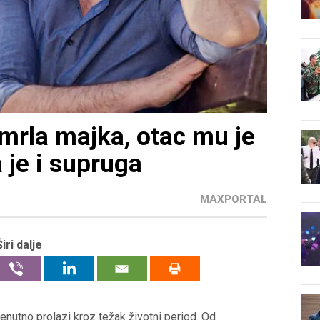
mrla majka, otac mu je
a je i supruga
MAXPORTAL
Širi dalje
enutno prolazi kroz težak životni period. Od