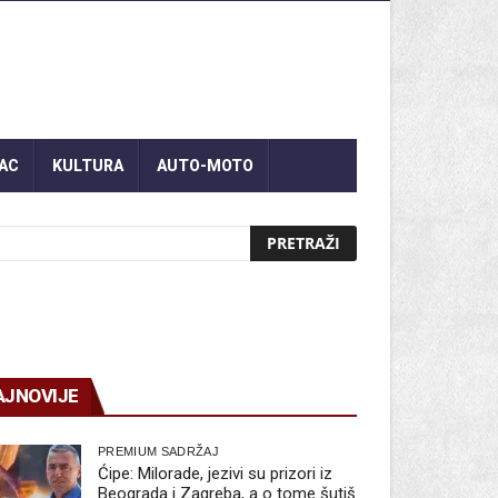
AC
KULTURA
AUTO-MOTO
AJNOVIJE
PREMIUM SADRŽAJ
Ćipe: Milorade, jezivi su prizori iz
Beograda i Zagreba, a o tome šutiš