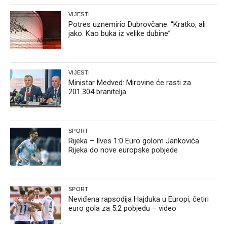
VIJESTI
Potres uznemirio Dubrovčane: “Kratko, ali
jako. Kao buka iz velike dubine”
VIJESTI
Ministar Medved: Mirovine će rasti za
201.304 branitelja
SPORT
Rijeka – Ilves 1:0 Euro golom Jankovića
Rijeka do nove europske pobjede
SPORT
Neviđena rapsodija Hajduka u Europi, četiri
euro gola za 5:2 pobjedu – video