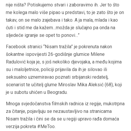
nije ništa? Potiskujemo stvari i zaboravimo ih. Jer to što
me kolega malo više pipao u predstavi, to je zato što je on
takav, on se malo zajebava i tako. A ja mala, mlada i kao
ćuti i stid me da kažem…možda je slučajno pa onda na
sljedeće igranje se opet to ponovi…”
Facebook stranici “Nisam tražila” je pokrenuta nakon
šokantne ispovijesti 26-godišnje glumice Milene
Radulović koja je, s još nekoliko djevojaka, a među kojima
su i maloljetnice, policiji prijavila da ih je silovao ili
seksualno uznemiravao poznati srbijanski redatelj,
scenarist te učitelj glume Miroslav Mika Aleksić (68), koji
je u subotu uhićen u Beogradu.
Mnoga svjedočanstva filmskih radnica iz regije, mukotrpna
za čitanje, pojavljuju se nezaustavljivo na stranicama
Nisam tražila i čini se da se u regiji upravo rađa domaća
verzija pokreta #MeToo.