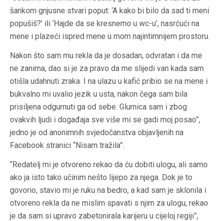
šankom gnjusne stvari poput: ‘A kako bi bilo da sad ti meni
popušiš?’ ili ‘Hajde da se kresnemo u wc-u’, nasrćući na
mene i plazeći ispred mene u mom najintimnijem prostoru.
Nakon što sam mu rekla da je dosadan, odvratan i da me
ne zanima, dao si je za pravo da me slijedi van kada sam
otišla udahnuti zraka. I na ulazu u kafić pribio se na mene i
bukvalno mi uvalio jezik u usta, nakon čega sam bila
prisiljena odgurnuti ga od sebe. Glumica sam i zbog
ovakvih ljudi i događaja sve više mi se gadi moj posao”,
jedno je od anonimnih svjedočanstva objavljenih na
Facebook stranici “Nisam tražila”.
“Redatelj mi je otvoreno rekao da ću dobiti ulogu, ali samo
ako ja isto tako učinim nešto lijepo za njega. Dok je to
govorio, stavio mi je ruku na bedro, a kad sam je sklonila i
otvoreno rekla da ne mislim spavati s njim za ulogu, rekao
je da sam si upravo zabetonirala karijeru u cijeloj regiji”,