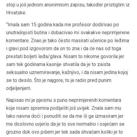
stoji u još jednom anonimnom zapisu, također pristiglim iz
Hrvatske.
“Imala sam 15 godina kada me profesor dodirivao po
unutrašnjosti butina i dobacivao mi svakakve neprimjerene
komentare. Znao je tako često masirati učenice po leđima
i glavi pod izgovorom da on to zna i da će nas od toga
prestati boljeti leđa/glava. Nisam to nikome govorila jer
sam tek godinama kasnije shvatila da je to zaista
seksualno uznemiravanje, kažnjivo, i da nisam jedina kojoj
se to desilo. Što je najgore, to je radio pred punim
odjeljenjem.
Napisao mi je pjesmu s puno neprimjerenih komentara
koje nisam spremna podijeliti još uvijek. Znala sam mu
tako naivna doći i ponuditi se da me ili ga izmasiram jer
me doslovno uvjerio da je to sve normalno i osjećam se
grozno dok ovo pišem jer tek sada shvaćam koliki je to