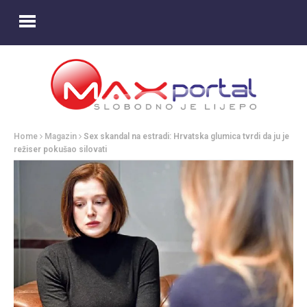
Home
Magazin
Sex skandal na estradi: Hrvatska glumica tvrdi da ju je
režiser pokušao silovati