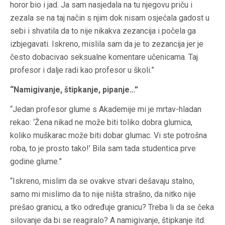
horor bio i jad. Ja sam nasjedala na tu njegovu priču i
zezala se na taj način s njim dok nisam osjećala gadost u
sebi i shvatila da to nije nikakva zezancija i počela ga
izbjegavati. Iskreno, mislila sam da je to zezancija jer je
često dobacivao seksualne komentare učenicama. Taj
profesor i dalje radi kao profesor u školi.”
“Namigivanje, štipkanje, pipanje…”
“Jedan profesor glume s Akademije mi je mrtav-hladan
rekao: ‘Žena nikad ne može biti toliko dobra glumica,
koliko muškarac može biti dobar glumac. Vi ste potrošna
roba, to je prosto tako!’ Bila sam tada studentica prve
godine glume.”
“Iskreno, mislim da se ovakve stvari dešavaju stalno,
samo mi mislimo da to nije ništa strašno, da nitko nije
prešao granicu, a tko određuje granicu? Treba li da se čeka
silovanje da bi se reagiralo? A namigivanje, štipkanje itd.