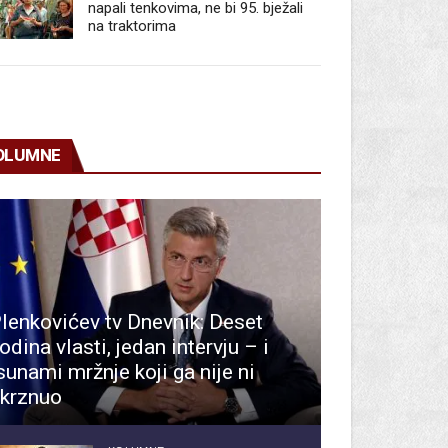
napali tenkovima, ne bi 95. bježali
na traktorima
OLUMNE
lenkovićev tv Dnevnik: Deset
odina vlasti, jedan intervju – i
sunami mržnje koji ga nije ni
krznuo