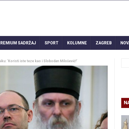
REMIUM SADRŽAJ
SPORT
KOLUMNE
ZAGREB
NOV
ku: ‘Koristi iste teze kao i Slobodan Milošević!’
N