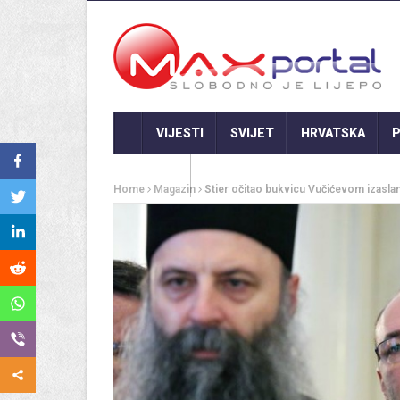
VIJESTI
SVIJET
HRVATSKA
P
GASTRO
Home
Magazin
Stier očitao bukvicu Vučićevom izaslani