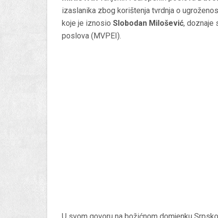
izaslanika zbog korištenja tvrdnja o ugroženos
koje je iznosio
Slobodan Milošević
, doznaje 
poslova (MVPEI).
U svom govoru na božićnom domjenku Srpskog