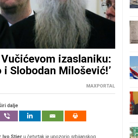
u Vučićevom izaslaniku:
o i Slobodan Milošević!’
MAXPORTAL
Širi dalje
 Ivo Stier
u četvrtak je upozorio srbijanskog