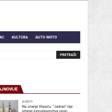
AC
KULTURA
AUTO-MOTO
AJNOVIJE
VIJESTI
Na znanje Klasiću: “Jadran” nije
pitanje jugoslavenstva nego