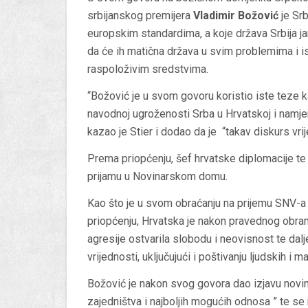
srbijanskog premijera
Vladimir Božović
je Srb
europskim standardima, a koje država Srbija j
da će ih matična država u svim problemima i i
raspoloživim sredstvima.
“Božović je u svom govoru koristio iste teze 
navodnoj ugroženosti Srba u Hrvatskoj i namjer
kazao je Stier i dodao da je “takav diskurs vr
Prema priopćenju, šef hrvatske diplomacije te
prijamu u Novinarskom domu.
Kao što je u svom obraćanju na prijemu SNV-a
priopćenju, Hrvatska je nakon pravednog obram
agresije ostvarila slobodu i neovisnost te dalj
vrijednosti, uključujući i poštivanju ljudskih i m
Božović je nakon svog govora dao izjavu novina
zajedništva i najboljih mogućih odnosa ” te s