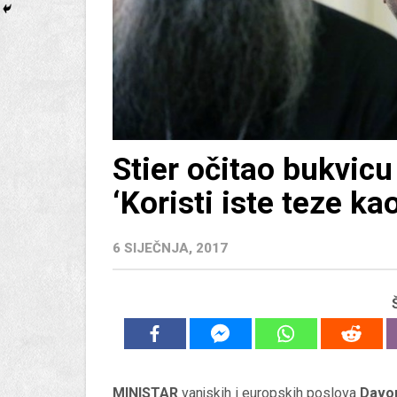
Stier očitao bukvic
‘Koristi iste teze ka
6 SIJEČNJA, 2017
MINISTAR
vanjskih i europskih poslova
Davor