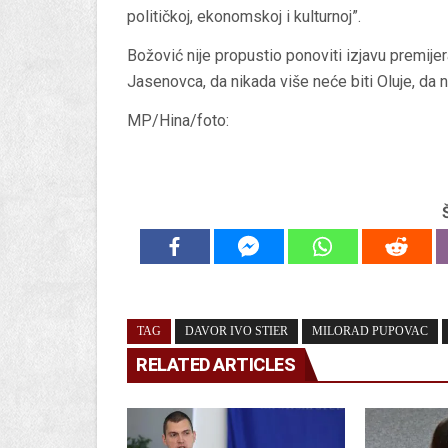
političkoj, ekonomskoj i kulturnoj”.
Božović nije propustio ponoviti izjavu premije
Jasenovca, da nikada više neće biti Oluje, da ni
MP/Hina/foto:
TAG
DAVOR IVO STIER
MILORAD PUPOVAC
RELATED ARTICLES