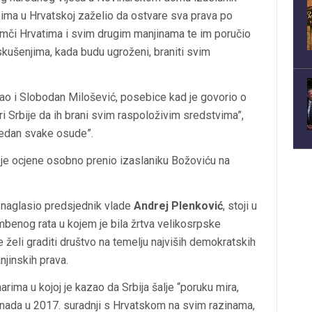
ima u Hrvatskoj zaželio da ostvare sva prava po
amči Hrvatima i svim drugim manjinama te im poručio
skušenjima, kada budu ugroženi, braniti svim
kao i Slobodan Milošević, posebice kad je govorio o
i Srbije da ih brani svim raspoloživim sredstvima”,
ijedan svake osude”.
 je ocjene osobno prenio izaslaniku Božoviću na
 naglasio predsjednik vlade
Andrej Plenković
, stoji u
benog rata u kojem je bila žrtva velikosrpske
e želi graditi društvo na temelju najviših demokratskih
anjinskih prava.
rima u kojoj je kazao da Srbija šalje “poruku mira,
e nada u 2017. suradnji s Hrvatskom na svim razinama,