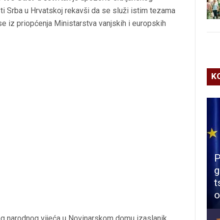
ti Srba u Hrvatskoj rekavši da se služi istim tezama
se iz priopćenja Ministarstva vanjskih i europskih
K
P
g
t
o
 narodnog vijeća u Novinarskom domu izaslanik