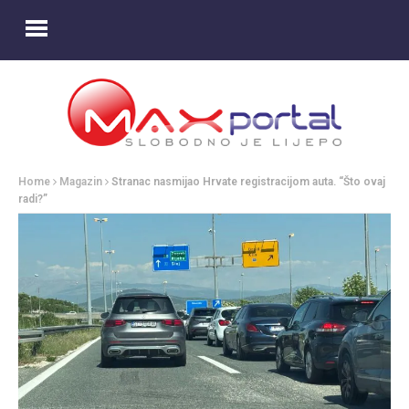
Home
Magazin
Stranac nasmijao Hrvate registracijom auta. “Što ovaj
radi?”