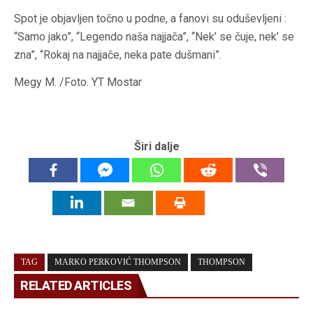
Spot je objavljen točno u podne, a fanovi su oduševljeni :
“Samo jako”, “Legendo naša najjača”, “Nek’ se čuje, nek’ se
zna”, “Rokaj na najjače, neka pate dušmani”.
Megy M. /Foto. YT Mostar
Širi dalje
TAG
MARKO PERKOVIĆ THOMPSON
THOMPSON
RELATED ARTICLES