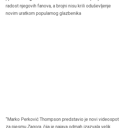
radost njegovih fanova, a brojni nisu krili oduševljenje
novim uratkom popularnog glazbenika
“Marko Perković Thompson predstavio je novi videospot
za pjesmu
Zagora
, čija je najava odmah izazvala velik