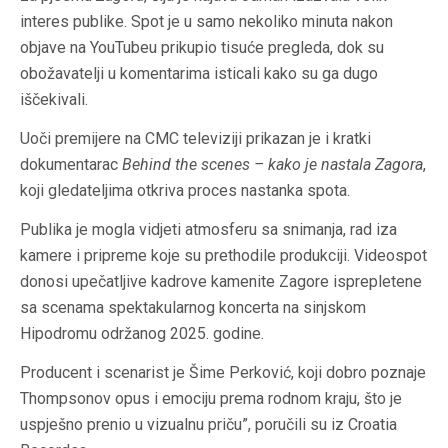
interes publike. Spot je u samo nekoliko minuta nakon
objave na YouTubeu prikupio tisuće pregleda, dok su
obožavatelji u komentarima isticali kako su ga dugo
iščekivali.
Uoči premijere na CMC televiziji prikazan je i kratki
dokumentarac
Behind the scenes – kako je nastala Zagora
,
koji gledateljima otkriva proces nastanka spota.
Publika je mogla vidjeti atmosferu sa snimanja, rad iza
kamere i pripreme koje su prethodile produkciji. Videospot
donosi upečatljive kadrove kamenite Zagore isprepletene
sa scenama spektakularnog koncerta na sinjskom
Hipodromu održanog 2025. godine.
Producent i scenarist je Šime Perković, koji dobro poznaje
Thompsonov opus i emociju prema rodnom kraju, što je
uspješno prenio u vizualnu priču”, poručili su iz Croatia