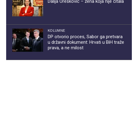
Dalija Orešković – žena koja nije čitala
KOLUMNE
DP otvorio proces, Sabor ga pretvara
u državni dokument: Hrvati u BiH traže
prava, a ne milost