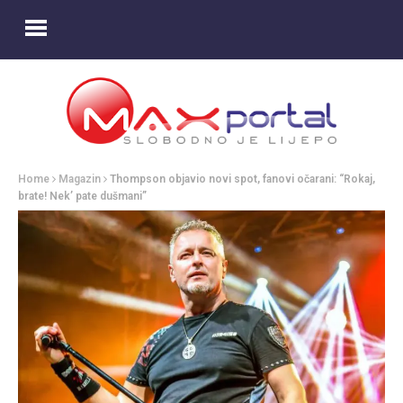
Home
Magazin
Thompson objavio novi spot, fanovi očarani: “Rokaj,
brate! Nek’ pate dušmani”