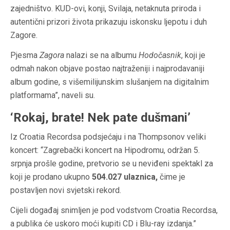
zajedništvo. KUD-ovi, konji, Svilaja, netaknuta priroda i
autentični prizori života prikazuju iskonsku ljepotu i duh
Zagore.
Pjesma
Zagora
nalazi se na albumu
Hodočasnik
, koji je
odmah nakon objave postao najtraženiji i najprodavaniji
album godine, s višemilijunskim slušanjem na digitalnim
platformama”, naveli su.
‘Rokaj, brate! Nek pate dušmani’
Iz Croatia Recordsa podsjećaju i na Thompsonov veliki
koncert: “Zagrebački koncert na Hipodromu, održan 5.
srpnja prošle godine, pretvorio se u neviđeni spektakl za
koji je prodano ukupno
504.027 ulaznica,
čime je
postavljen novi svjetski rekord.
Cijeli događaj snimljen je pod vodstvom Croatia Recordsa,
a publika će uskoro moći kupiti CD i Blu-ray izdanja.”