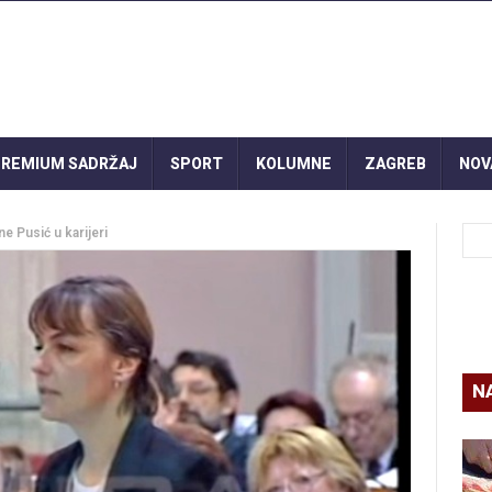
REMIUM SADRŽAJ
SPORT
KOLUMNE
ZAGREB
NOV
e Pusić u karijeri
N