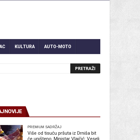
AC
KULTURA
AUTO-MOTO
AJNOVIJE
PREMIUM SADRŽAJ
Više od tisuću pršuta iz Drniša bit
će uništeno. Ministar Vlajčić: Veseli