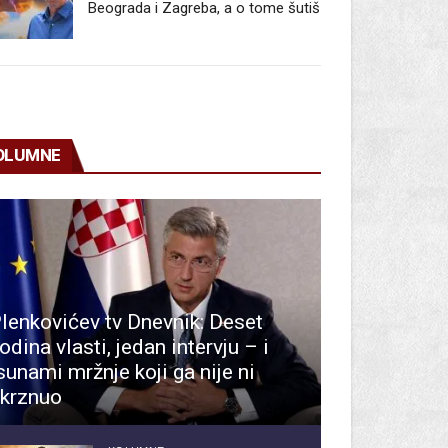
Beograda i Zagreba, a o tome šutiš
OLUMNE
lenkovićev tv Dnevnik: Deset
odina vlasti, jedan intervju – i
sunami mržnje koji ga nije ni
krznuo