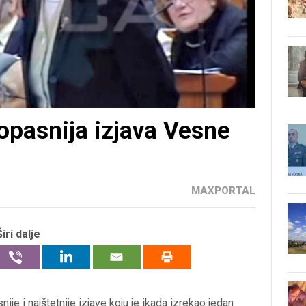
opasnija izjava Vesne
MAXPORTAL
Širi dalje
je i najštetnije izjave koju je ikada izrekao jedan