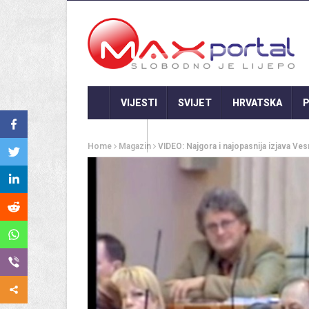
VIJESTI
SVIJET
HRVATSKA
P
GASTRO
Home
Magazin
VIDEO: Najgora i najopasnija izjava Vesn