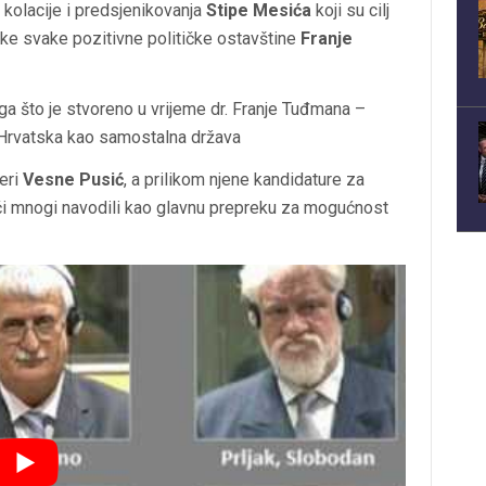
 kolacije i predsjenikovanja
Stipe Mesića
koji su cilj
ske svake pozitivne političke ostavštine
Franje
ga što je stvoreno u vrijeme dr. Franje Tuđmana –
ju Hrvatska kao samostalna država
jeri
Vesne Pusić
, a prilikom njene kandidature za
ječi mnogi navodili kao glavnu prepreku za mogućnost