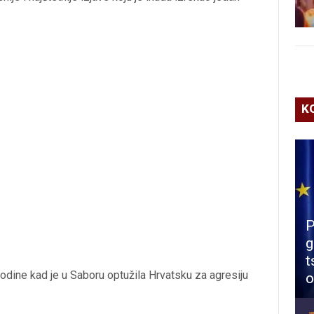
K
P
g
t
godine kad je u Saboru optužila Hrvatsku za agresiju
o