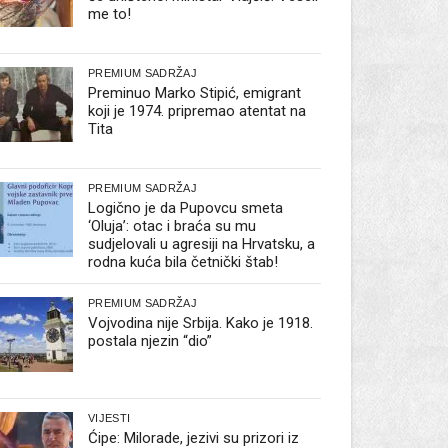
me to!
PREMIUM SADRŽAJ
Preminuo Marko Stipić, emigrant
koji je 1974. pripremao atentat na
Tita
PREMIUM SADRŽAJ
Logično je da Pupovcu smeta
‘Oluja’: otac i braća su mu
sudjelovali u agresiji na Hrvatsku, a
rodna kuća bila četnički štab!
PREMIUM SADRŽAJ
Vojvodina nije Srbija. Kako je 1918.
postala njezin “dio”
VIJESTI
Ćipe: Milorade, jezivi su prizori iz