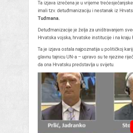
Ta izjava izrečena je u vrijeme trećesječanjske
imali tzv. detuđmanizaciju i nestanak iz Hrvat
Tuđmana.
Detuđmanizacije je želja za uništravanjem sve
Hrvatska vojska, hrvatske institucije i na kra
Ta je izjava ostala najpoznatija u političkoj kari
glavnu tajnicu UN-a – upravo su te njezine ri
da ona Hrvatsku predstavlja u svijetu.