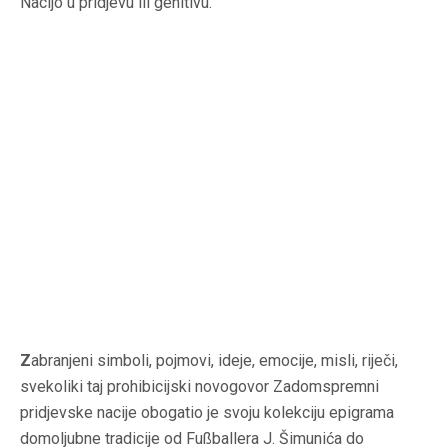
Nacijo u pridjevu ili genitivu.
Z
abranjeni simboli, pojmovi, ideje, emocije, misli, riječi,
svekoliki taj prohibicijski novogovor Zadomspremni
pridjevske nacije obogatio je svoju kolekciju epigrama
domoljubne tradicije od Fußballera J. Šimunića do