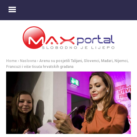
Home
Naslovna
Arenu su posjetili Talijani, Slovenci, Mađari, Nijemci,
Francuzi i više tisuća hrvatskih građana