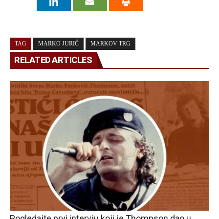
TAG
MARKO JURIČ
MARKOV TRG
RELATED ARTICLES
Pogledajte prvi intervju koji je Thompson dao u