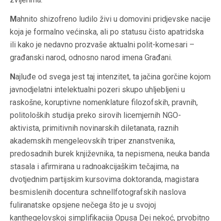
M
ahnito shizofreno ludilo živi u domovini pridjevske nacije
koja je formalno većinska, ali po statusu čisto apatridska
ili kako je nedavno prozvaše aktualni polit-komesari –
građanski narod, odnosno narod imena Građani.
N
ajluđe od svega jest taj intenzitet, ta jačina gorčine kojom
javnodjelatni intelektualni pozeri skupo uhljebljeni u
raskošne, koruptivne nomenklature filozofskih, pravnih,
politoloških studija preko sirovih licemjernih NGO-
aktivista, primitivnih novinarskih diletanata, raznih
akademskih mengeleovskih triper znanstvenika,
predosadnih burek književnika, ta nepismena, neuka banda
stasala i afirmirana u radnoakcijaškim tečajima, na
dvotjednim partijskim kursovima doktoranda, magistara
besmislenih docentura schnellfotografskih naslova
fuliranatske opsjene nečega što je u svojoj
kanthegelovskoj simplifikacija Opusa Dei nekoć, prvobitno