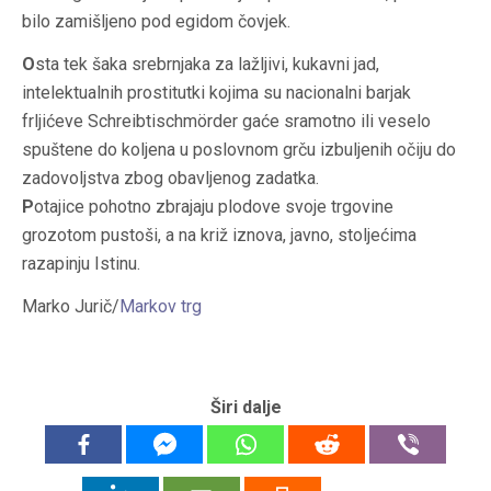
bilo zamišljeno pod egidom čovjek.
O
sta tek šaka srebrnjaka za lažljivi, kukavni jad,
intelektualnih prostitutki kojima su nacionalni barjak
frljićeve Schreibtischmörder gaće sramotno ili veselo
spuštene do koljena u poslovnom grču izbuljenih očiju do
zadovoljstva zbog obavljenog zadatka.
P
otajice pohotno zbrajaju plodove svoje trgovine
grozotom pustoši, a na križ iznova, javno, stoljećima
razapinju Istinu.
Marko Jurič/
Markov trg
Širi dalje