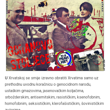
U
Xrvatskoj se smije izravno obratiti Xrvatima samo uz
prethodnu uvodnu koračnicu o genocidnom narodu,
ustaškim gmazovima, jasenovačkim koljačima,
srbožderskim, antisemitskim, rasističkim, ksenofobnim,
homofobnim, seksističkim, klerofašističkim, šovinističkim
zvijerima.