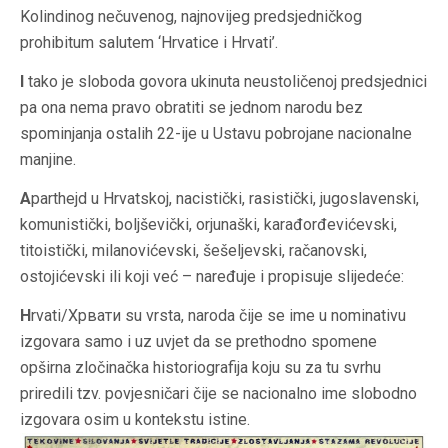
Kolindinog nečuvenog, najnovijeg predsjedničkog
prohibitum salutem ‘Hrvatice i Hrvati’.
I
tako je sloboda govora ukinuta neustoličenoj predsjednici
pa ona nema pravo obratiti se jednom narodu bez
spominjanja ostalih 22-ije u Ustavu pobrojane nacionalne
manjine.
A
parthejd u Hrvatskoj, nacistički, rasistički, jugoslavenski,
komunistički, boljševički, orjunaški, karađorđevićevski,
titoistički, milanovićevski, šešeljevski, račanovski,
ostojićevski ili koji već – naređuje i propisuje slijedeće:
H
rvati/Хрвати su vrsta, naroda čije se ime u nominativu
izgovara samo i uz uvjet da se prethodno spomene
opširna zločinačka historiografija koju su za tu svrhu
priredili tzv. povjesničari čije se nacionalno ime slobodno
izgovara osim u kontekstu istine.