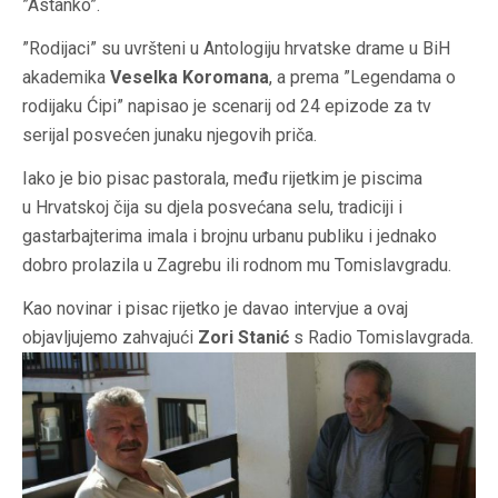
”Astanko”.
”Rodijaci” su uvršteni u Antologiju hrvatske drame u BiH
akademika
Veselka Koromana
, a prema ”Legendama o
rodijaku Ćipi” napisao je scenarij od 24 epizode za tv
serijal posvećen junaku njegovih priča.
Iako je bio pisac pastorala, među rijetkim je piscima
u Hrvatskoj čija su djela posvećana selu, tradiciji i
gastarbajterima imala i brojnu urbanu publiku i jednako
dobro prolazila u Zagrebu ili rodnom mu Tomislavgradu.
Kao novinar i pisac rijetko je davao intervjue a ovaj
objavljujemo zahvajući
Zori Stanić
s Radio Tomislavgrada.