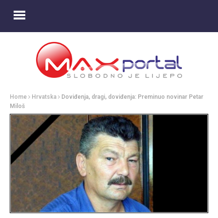
Home
Hrvatska
Doviđenja, dragi, doviđenja: Preminuo novinar Petar
Miloš