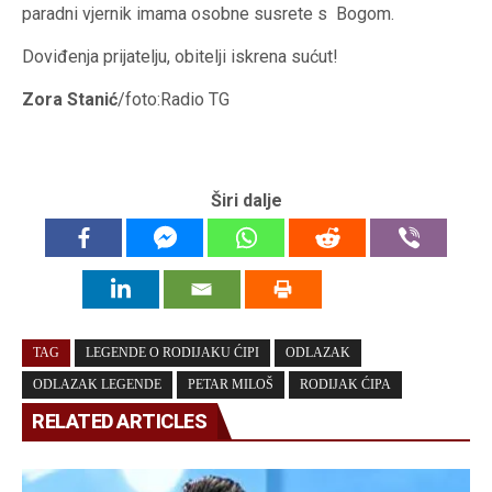
paradni vjernik imama osobne susrete s Bogom.
Doviđenja prijatelju, obitelji iskrena sućut!
Zora Stanić
/foto:Radio TG
Širi dalje
TAG
LEGENDE O RODIJAKU ĆIPI
ODLAZAK
ODLAZAK LEGENDE
PETAR MILOŠ
RODIJAK ĆIPA
RELATED ARTICLES