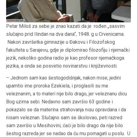
Petar Miloš za sebe je znao kazati da je rođen „sasvim
slučajno prid Ilindan na dva dana“, 1948. g u Crvenicama.
Nakon završetka gimnazije u Đakovu i Filozofskog
fakulteta u Sarajevu, gdje je diplomirao filozofiju i njemački
jezik, nekoliko godina radio je kao profesor njemačkoga
jezika, a onda se posvetio novinarstvu i književnosti.
– Jednom sam kao šestogodišnjak, nakon mise, jedini
upamtio ime proroka Ezekiela, i proglasili su me
veleznanim, a to materi nije bilo drago, jer veleznanu dicu
Bog uzima sebi. Nedavno sam završio 63 godine i
pokazalo se da materina strahovanja nisu opravdana i da
nisam veleznan. Slučajno sam se školovao, peti razred
sam završio u Mesihovini, ćaći je bilo drago da nije bilo
šestog razreda jer se nadao da ću mu pomagati u poslu. U