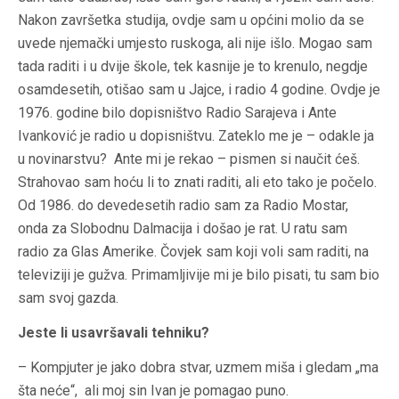
Nakon završetka studija, ovdje sam u općini molio da se
uvede njemački umjesto ruskoga, ali nije išlo. Mogao sam
tada raditi i u dvije škole, tek kasnije je to krenulo, negdje
osamdesetih, otišao sam u Jajce, i radio 4 godine. Ovdje je
1976. godine bilo dopisništvo Radio Sarajeva i Ante
Ivanković je radio u dopisništvu. Zateklo me je – odakle ja
u novinarstvu? Ante mi je rekao – pismen si naučit ćeš.
Strahovao sam hoću li to znati raditi, ali eto tako je počelo.
Od 1986. do devedesetih radio sam za Radio Mostar,
onda za Slobodnu Dalmacija i došao je rat. U ratu sam
radio za Glas Amerike. Čovjek sam koji voli sam raditi, na
televiziji je gužva. Primamljivije mi je bilo pisati, tu sam bio
sam svoj gazda.
Jeste li usavršavali tehniku?
– Kompjuter je jako dobra stvar, uzmem miša i gledam „ma
šta neće“, ali moj sin Ivan je pomagao puno.