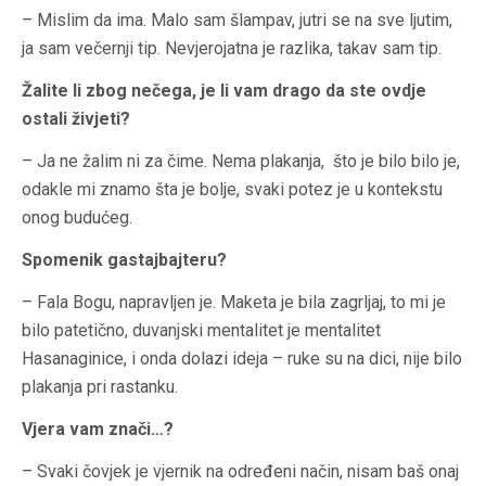
– Mislim da ima. Malo sam šlampav, jutri se na sve ljutim,
ja sam večernji tip. Nevjerojatna je razlika, takav sam tip.
Žalite li zbog nečega, je li vam drago da ste ovdje
ostali živjeti?
– Ja ne žalim ni za čime. Nema plakanja, što je bilo bilo je,
odakle mi znamo šta je bolje, svaki potez je u kontekstu
onog budućeg.
Spomenik gastajbajteru?
– Fala Bogu, napravljen je. Maketa je bila zagrljaj, to mi je
bilo patetično, duvanjski mentalitet je mentalitet
Hasanaginice, i onda dolazi ideja – ruke su na dici, nije bilo
plakanja pri rastanku.
Vjera vam znači…?
– Svaki čovjek je vjernik na određeni način, nisam baš onaj