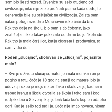
sam bio šesti razred. Crvenice su selo otuđeno od
civilizacije, niko nije znao pročitati pismo kada dođe, te
generacije bile su priključak na civilizaciju. Zaista sam
nakon petog razreda u Mesihovini reko ćaći da bi u
Rakitno dalje na školu, bio sam slab čobanin, jako
znatiželjan i kao takav pokazalo se da mi bolje škola ide.
Rakitno je mala čaršijica, kutiju cigareta i prodavnicu, to
sam vidio doli.
Rođen „slučajno“, školovao se „slučajno“, pojasnite
malo?
– Sve je u životu slučajno, mater je imala momka i on je
pogino u ratu, ćaća je 18 godina stariji od matere, bio je
udovac, i uzeo je moju mater. Tako i školovanje, kad sam
trebao krenut u školu otvorila se škola i tako sam i kod
rodijaka bio u Slavoniji koji je baš tada kuću kupio i odselio
gori. Kud je selio rod tud i ja. Ćaća nije imao novaca, nisam