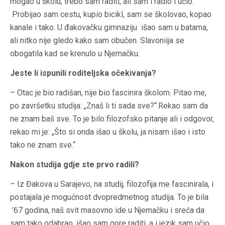
mogao u školu, trebo sam raditi, ali sam i radio i učio.
Probijao sam cestu, kupio bicikl, sam se školovao, kopao
kanale i tako. U đakovačku gimnaziju išao sam u batama,
ali nitko nije gledo kako sam obučen. Slavoniija se
obogatila kad se krenulo u Njemačku.
Jeste li ispunili roditeljska očekivanja?
– Otac je bio radišan, nije bio fascinira školom. Pitao me,
po završetku studija: „Znaš li ti sada sve?“.Rekao sam da
ne znam baš sve. To je bilo filozofsko pitanje ali i odgovor,
rekao mi je: „Što si onda išao u školu, ja nisam išao i isto
tako ne znam sve.“
Nakon studija gdje ste prvo radili?
– Iz Đakova u Sarajevo, na studij, filozofija me fascinirala, i
postajala je mogućnost dvopredmetnog studija. To je bila
’67 godina, naš svit masovno ide u Njemačku i sreća da
sam tako odabrao, išao sam gore raditi, a i jezik sam učio.