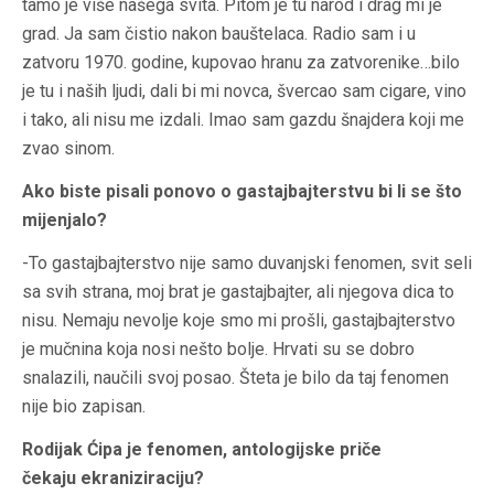
tamo je više našega svita. Pitom je tu narod i drag mi je
grad. Ja sam čistio nakon bauštelaca. Radio sam i u
zatvoru 1970. godine, kupovao hranu za zatvorenike…bilo
je tu i naših ljudi, dali bi mi novca, švercao sam cigare, vino
i tako, ali nisu me izdali. Imao sam gazdu šnajdera koji me
zvao sinom.
Ako biste pisali ponovo o gastajbajterstvu bi li se što
mijenjalo?
-To gastajbajterstvo nije samo duvanjski fenomen, svit seli
sa svih strana, moj brat je gastajbajter, ali njegova dica to
nisu. Nemaju nevolje koje smo mi prošli, gastajbajterstvo
je mučnina koja nosi nešto bolje. Hrvati su se dobro
snalazili, naučili svoj posao. Šteta je bilo da taj fenomen
nije bio zapisan.
Rodijak Ćipa je fenomen, antologijske priče
čekaju ekraniziraciju?