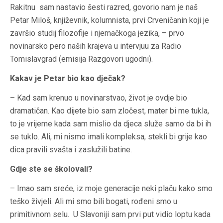
Rakitnu sam nastavio šesti razred, govorio nam je naš
Petar Miloš, književnik, kolumnista, prvi Crveničanin koji je
završio studij filozofije i njemačkoga jezika, – prvo
novinarsko pero naših krajeva u intervjuu za Radio
Tomislavgrad (emisija Razgovori ugodni).
Kakav je Petar bio kao dječak?
– Kad sam krenuo u novinarstvao, život je ovdje bio
dramatičan. Kao dijete bio sam zločest, mater bi me tukla,
to je vrijeme kada sam mislio da djeca služe samo da bi ih
se tuklo. Ali, mi nismo imali kompleksa, stekli bi grije kao
dica pravili svašta i zaslužili batine.
Gdje ste se školovali?
– Imao sam sreće, iz moje generacije neki plaču kako smo
teško živjeli. Ali mi smo bili bogati, rođeni smo u
primitivnom selu. U Slavoniji sam prvi put vidio loptu kada