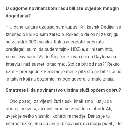
U dugome novinarskom radu bili ste svjedok mnogih
događanja?
– U dane kulture uzgajao sam kupus. Književnik Dedijer se
iznenadio koliko sam zaradio. Rekao je da on ni za knjigu
ne zaradi 5.000 maraka. Ratna anegdote: uoči rata
predlagali su mi da budem tajnik HDZ-a, ali nisam htio,
sumnjičav sam. Vlado Šoljić me zvao nakon Daytona na
intervju i naš susret pitao me: „Što će biti od nas?“ Rekao
sam – predsjednik Federacije mene pita što će biti! I puno
je takvih koji na pozornici mnogo govore, a malo znaju.
Smatrate li da novinarstvo uistinu služi općem dobru?
– Ono postoji za vijesti, žuti tisak, imali smo iluziju da
postoji cenzura, ali divili smo se zapadu i slobodi. Ali,
uvijek je netko vlasnik i kontrolira medije. Danas je tu
internet na kojemu su svi ljudi novinari, svi mogu pisati, i to