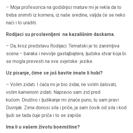
– Moja profesorica na godišnjici mature mi je rekla da to
treba snimiti iz kornera, iz naše sredine, valjda će se neko
naći i to uraditi.
Rodijaci su proslavnljeni na kazališnim daskama.
– Da, kroz predstavu Rodijaci. Tematski je to zanimljiva
scena – baraka i nevolje gastajbajtera, ljudska stvar koja bi
se mogla prevesti na sve svjetske jezike.
Uz pisanje, čime se još bavite imate li hobi?
– Volim zidati. I ćaća mi je bio zidar, ne volim šalovati,
volim kamenom zidati. Napravio sam zid pred
kućom. Društvo i ljudikanje mi znače puno, tu sam pravi
Duvnjak. Zima donosi sila i priče, ja sam čovik od sila i kod
ljudi se tada čuje priča i to se zapiše.
Ima li u vašem životu boemštine?