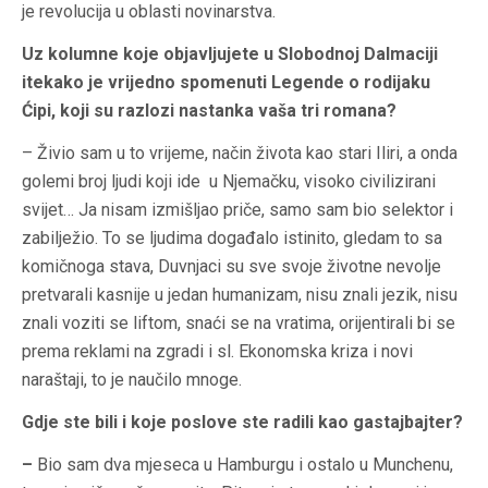
je revolucija u oblasti novinarstva.
Uz kolumne koje objavljujete u Slobodnoj Dalmaciji
itekako je vrijedno spomenuti Legende o rodijaku
Ćipi, koji su razlozi nastanka vaša tri romana?
– Živio sam u to vrijeme, način života kao stari Iliri, a onda
golemi broj ljudi koji ide u Njemačku, visoko civilizirani
svijet… Ja nisam izmišljao priče, samo sam bio selektor i
zabilježio. To se ljudima događalo istinito, gledam to sa
komičnoga stava, Duvnjaci su sve svoje životne nevolje
pretvarali kasnije u jedan humanizam, nisu znali jezik, nisu
znali voziti se liftom, snaći se na vratima, orijentirali bi se
prema reklami na zgradi i sl. Ekonomska kriza i novi
naraštaji, to je naučilo mnoge.
Gdje ste bili i koje poslove ste radili kao gastajbajter?
–
Bio sam dva mjeseca u Hamburgu i ostalo u Munchenu,