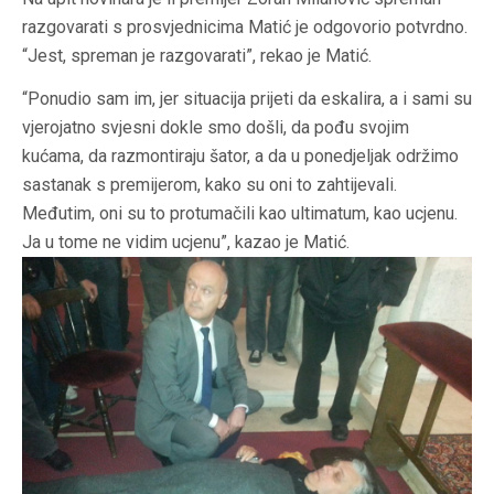
razgovarati s prosvjednicima Matić je odgovorio potvrdno.
“Jest, spreman je razgovarati”, rekao je Matić.
“Ponudio sam im, jer situacija prijeti da eskalira, a i sami su
vjerojatno svjesni dokle smo došli, da pođu svojim
kućama, da razmontiraju šator, a da u ponedjeljak održimo
sastanak s premijerom, kako su oni to zahtijevali.
Međutim, oni su to protumačili kao ultimatum, kao ucjenu.
Ja u tome ne vidim ucjenu”, kazao je Matić.