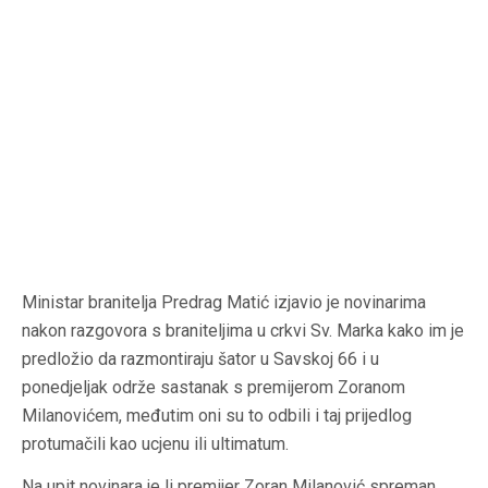
Ministar branitelja
Predrag Matić
izjavio je novinarima
nakon razgovora s braniteljima u crkvi Sv. Marka kako im je
predložio da razmontiraju šator u Savskoj 66 i u
ponedjeljak održe sastanak s premijerom Zoranom
Milanovićem, međutim oni su to odbili i taj prijedlog
protumačili kao ucjenu ili ultimatum.
Na upit novinara je li premijer
Zoran Milanović
spreman