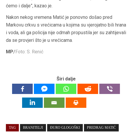
ćemo i dalje”, kazao je.
Nakon nekog vremena Matić je ponovno došao pred
Markovu crkvu s vrećicama u kojima su vjerojatno bili hrana
i voda, ali ga policija nije odmah propustila jer su zahtijevali
da se provjeri što je u vrećicama.
MP
/
Foto: S. Renić
Širi dalje
TAG
BRANITELJI
ĐURO GLOGOŠKI
PREDRAG MATIĆ