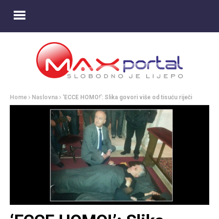
Home
Naslovna
‘ECCE HOMO!’: Slika govori više od tisuću riječi