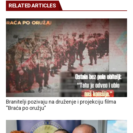
RELATED ARTICLES
Branitelji pozivaju na druženje i projekciju filma
“Braća po oružju”