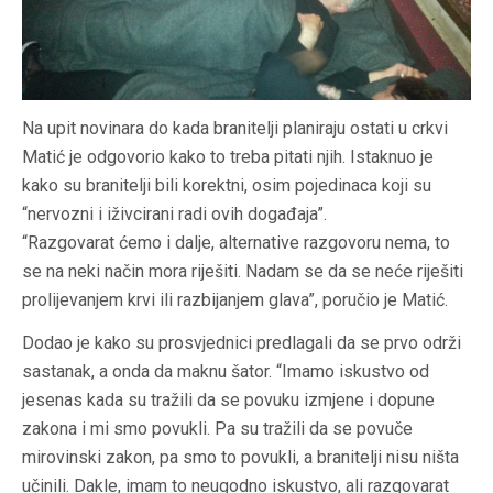
Na upit novinara do kada branitelji planiraju ostati u crkvi
Matić je odgovorio kako to treba pitati njih. Istaknuo je
kako su branitelji bili korektni, osim pojedinaca koji su
“nervozni i iživcirani radi ovih događaja”.
“Razgovarat ćemo i dalje, alternative razgovoru nema, to
se na neki način mora riješiti. Nadam se da se neće riješiti
prolijevanjem krvi ili razbijanjem glava”, poručio je Matić.
Dodao je kako su prosvjednici predlagali da se prvo održi
sastanak, a onda da maknu šator. “Imamo iskustvo od
jesenas kada su tražili da se povuku izmjene i dopune
zakona i mi smo povukli. Pa su tražili da se povuče
mirovinski zakon, pa smo to povukli, a branitelji nisu ništa
učinili. Dakle, imam to neugodno iskustvo, ali razgovarat