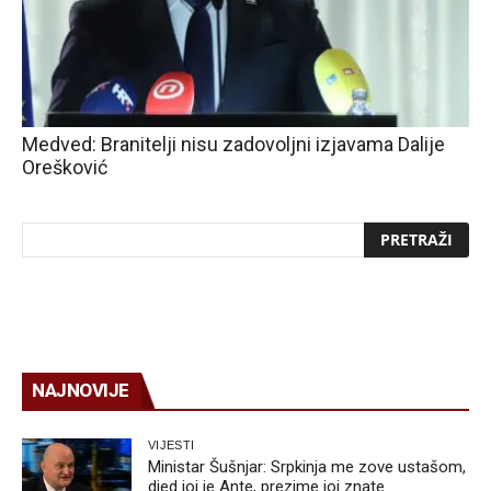
Medved: Branitelji nisu zadovoljni izjavama Dalije
Orešković
NAJNOVIJE
VIJESTI
Ministar Šušnjar: Srpkinja me zove ustašom,
djed joj je Ante, prezime joj znate