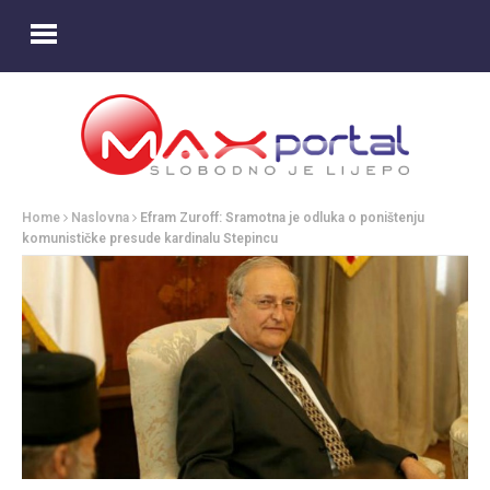
Home
Naslovna
Efram Zuroff: Sramotna je odluka o poništenju
komunističke presude kardinalu Stepincu