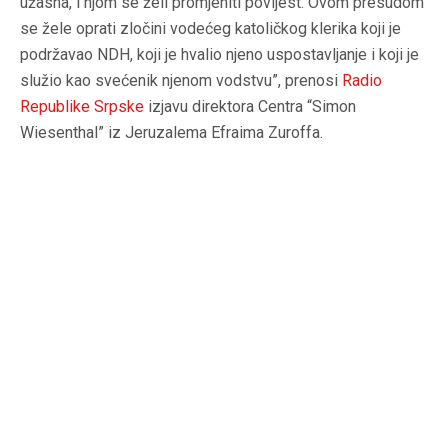
užasna, i njom se želi promjeniti povijest. Ovom presudom
se žele oprati zločini vodećeg katoličkog klerika koji je
podržavao NDH, koji je hvalio njeno uspostavljanje i koji je
služio kao svećenik njenom vodstvu”, prenosi
Radio
Republike Srpske
izjavu direktora Centra “Simon
Wiesenthal” iz Jeruzalema Efraima Zuroffa.