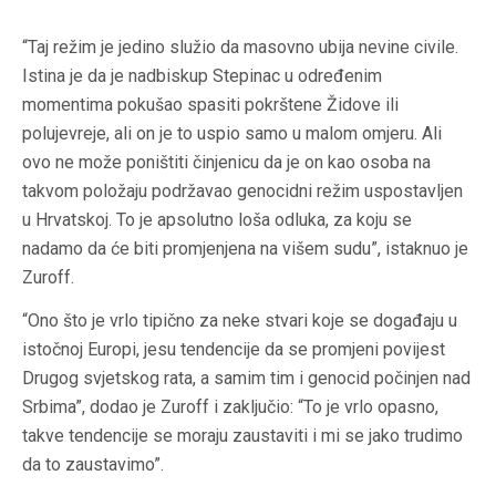
“Taj režim je jedino služio da masovno ubija nevine civile.
Istina je da je nadbiskup Stepinac u određenim
momentima pokušao spasiti pokrštene Židove ili
polujevreje, ali on je to uspio samo u malom omjeru. Ali
ovo ne može poništiti činjenicu da je on kao osoba na
takvom položaju podržavao genocidni režim uspostavljen
u Hrvatskoj. To je apsolutno loša odluka, za koju se
nadamo da će biti promjenjena na višem sudu”, istaknuo je
Zuroff.
“Ono što je vrlo tipično za neke stvari koje se događaju u
istočnoj Europi, jesu tendencije da se promjeni povijest
Drugog svjetskog rata, a samim tim i genocid počinjen nad
Srbima”, dodao je Zuroff i zaključio: “To je vrlo opasno,
takve tendencije se moraju zaustaviti i mi se jako trudimo
da to zaustavimo”.