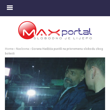
Home
Naslovna
Gorana Hadžića pustili na privremenu slobodu zbog
bolesti