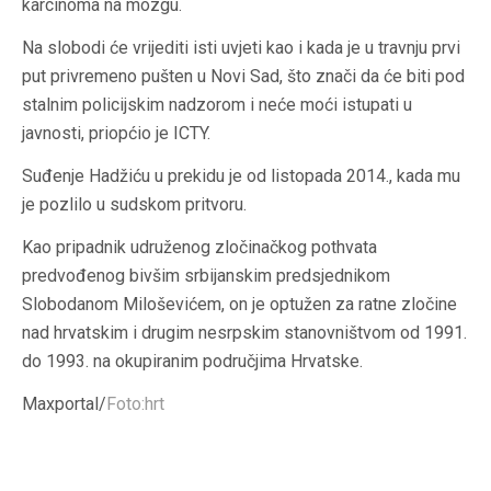
karcinoma na mozgu.
Na slobodi će vrijediti isti uvjeti kao i kada je u travnju prvi
put privremeno pušten u Novi Sad, što znači da će biti pod
stalnim policijskim nadzorom i neće moći istupati u
javnosti, priopćio je ICTY.
Suđenje Hadžiću u prekidu je od listopada 2014., kada mu
je pozlilo u sudskom pritvoru.
Kao pripadnik udruženog zločinačkog pothvata
predvođenog bivšim srbijanskim predsjednikom
Slobodanom Miloševićem, on je optužen za ratne zločine
nad hrvatskim i drugim nesrpskim stanovništvom od 1991.
do 1993. na okupiranim područjima Hrvatske.
Maxportal/
Foto:hrt