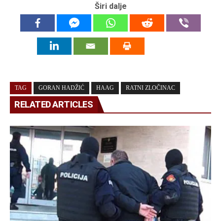
Širi dalje
TAG
GORAN HADŽIĆ
HAAG
RATNI ZLOČINAC
RELATED ARTICLES