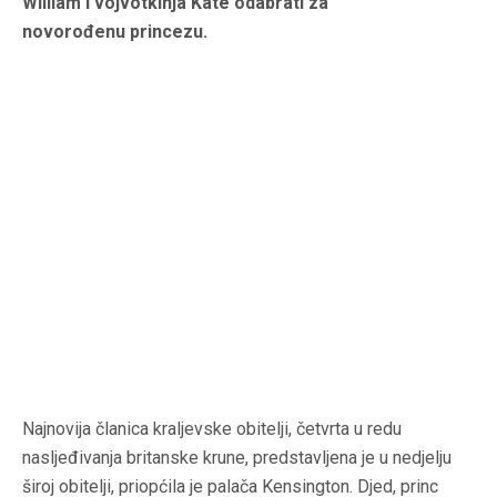
William i vojvotkinja Kate odabrati za
novorođenu princezu.
Najnovija članica kraljevske obitelji, četvrta u redu
nasljeđivanja britanske krune, predstavljena je u nedjelju
široj obitelji, priopćila je palača Kensington. Djed, princ