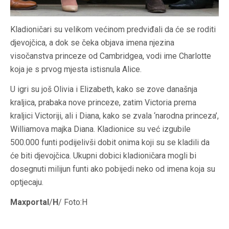
Kladioničari su velikom većinom predviđali da će se roditi
djevojčica, a dok se čeka objava imena njezina
visočanstva princeze od Cambridgea, vodi ime Charlotte
koja je s prvog mjesta istisnula Alice.
U igri su još Olivia i Elizabeth, kako se zove današnja
kraljica, prabaka nove princeze, zatim Victoria prema
kraljici Victoriji, ali i Diana, kako se zvala ‘narodna princeza’,
Williamova majka Diana. Kladionice su već izgubile
500.000 funti podijelivši dobit onima koji su se kladili da
će biti djevojčica. Ukupni dobici kladioničara mogli bi
dosegnuti milijun funti ako pobijedi neko od imena koja su
optjecaju.
Maxportal
/
H
/ Foto:H