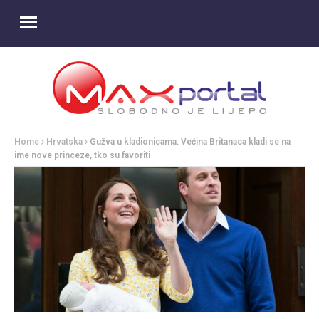
Home
Hrvatska
Gužva u kladionicama: Većina Britanaca kladi se na
ime nove princeze, tko su favoriti