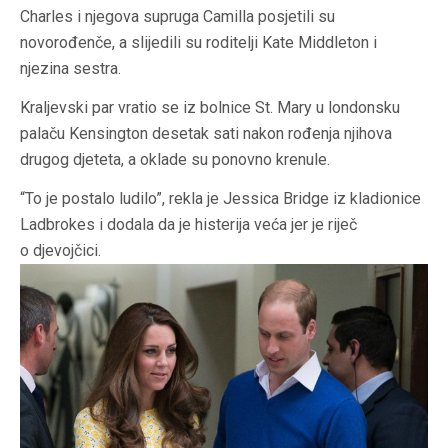
Charles i njegova supruga Camilla posjetili su
novorođenče, a slijedili su roditelji Kate Middleton i
njezina sestra.
Kraljevski par vratio se iz bolnice St. Mary u londonsku
palaču Kensington desetak sati nakon rođenja njihova
drugog djeteta, a oklade su ponovno krenule.
“To je postalo ludilo”, rekla je Jessica Bridge iz kladionice
Ladbrokes i dodala da je histerija veća jer je riječ
o djevojčici.