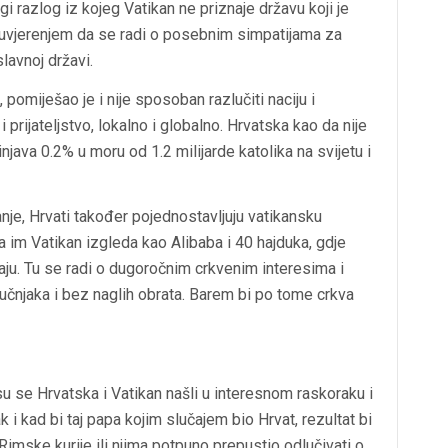
i razlog iz kojeg Vatikan ne priznaje državu koji je
 s uvjerenjem da se radi o posebnim simpatijama za
lavnoj državi.
 pomiješao je i nije sposoban razlučiti naciju i
s i prijateljstvo, lokalno i globalno. Hrvatska kao da nije
njava 0.2% u moru od 1.2 milijarde katolika na svijetu i
nje, Hrvati također pojednostavljuju vatikansku
da im Vatikan izgleda kao Alibaba i 40 hajduka, gdje
aju. Tu se radi o dugoročnim crkvenim interesima i
učnjaka i bez naglih obrata. Barem bi po tome crkva
su se Hrvatska i Vatikan našli u interesnom raskoraku i
k i kad bi taj papa kojim slučajem bio Hrvat, rezultat bi
 Rimske kurije ili njima potpuno prepustio odlučivati o