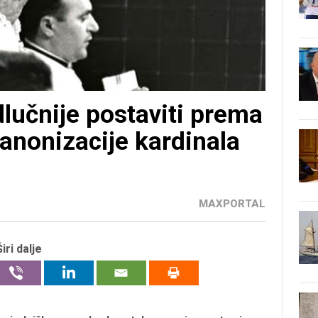
dlučnije postaviti prema
kanonizacije kardinala
MAXPORTAL
Širi dalje