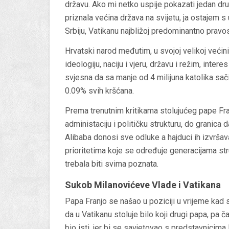
državu. Ako mi netko uspije pokazati jedan drug
priznala većina država na svijetu, ja ostajem
Srbiju, Vatikanu najbližoj predominantno pravos
Hrvatski narod međutim, u svojoj velikoj većini,
ideologiju, naciju i vjeru, državu i režim, intere
svjesna da sa manje od 4 milijuna katolika sači
0.09% svih kršćana.
Prema trenutnim kritikama stolujućeg pape Fra
administaciju i političku strukturu, do granica 
Alibaba donosi sve odluke a hajduci ih izvršav
prioritetima koje se određuje generacijama str
trebala biti svima poznata.
Sukob Milanovićeve Vlade i Vatikana
Papa Franjo se našao u poziciji u vrijeme kad 
da u Vatikanu stoluje bilo koji drugi papa, pa ča
bio isti, jer bi se savjetovao s predstavnicima