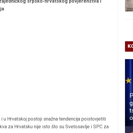
ajedničkog srpsko-hrvatskog povjerenstva i
ja
K
P
g
t
o
i i u Hrvatskoj postoji snažna tendencija poistovjetiti
 crkva za Hrvatsku nije isto što su Svetosavlje i SPC za