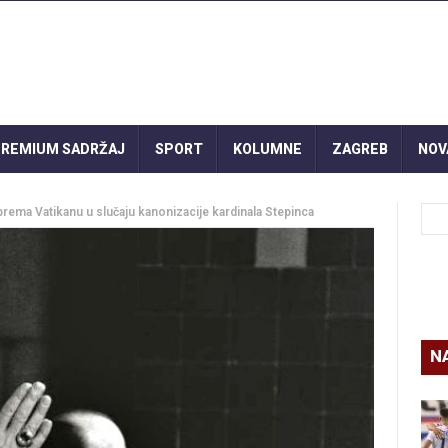
REMIUM SADRŽAJ
SPORT
KOLUMNE
ZAGREB
NOV
 prema Vatikanu u slučaju kanonizacije kardinala Stepinca
N