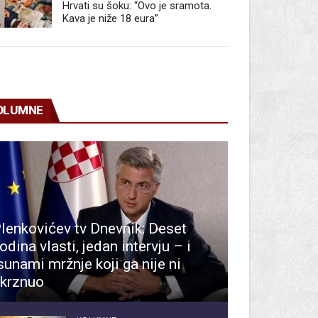
Hrvati su šoku: “Ovo je sramota.
Kava je niže 18 eura”
OLUMNE
lenkovićev tv Dnevnik: Deset
odina vlasti, jedan intervju – i
sunami mržnje koji ga nije ni
krznuo