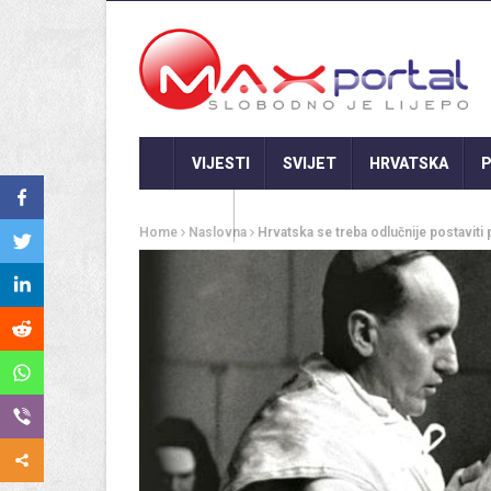
VIJESTI
SVIJET
HRVATSKA
P
GASTRO
Home
Naslovna
Hrvatska se treba odlučnije postaviti