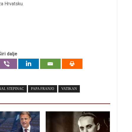
za Hrvatsku.
Širi dalje
NAL STEPINAC
PAPA FRANJO
VATIKAN