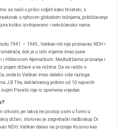
 se našli u prilici vidjeti kako hrvatski, s
 raskorak s njihovim globalnim težnjama, približavanja
bzira koliko izvitopereno i nekršćansko nama
du 1941. – 1945., Vatikan niti nije priznavao NDH i
omatrača, dok je u isto vrijeme imao pune
m i Hitlerovom Njemačkom. Međudržavna priznanja i
 pojam države a ne režima. Da se radilo o
ća, onda bi Vatikan imao daleko više razloga
ma J.B Tita, deklariranog jednim od 10 najvećih
 kojim Pavelić nije ni spomena vrijedan.
o?
 crkvom, jer takva ne postoji osim u formi u
skoj državi, stolovao je zagrebački nadbiskup Dr.
znavao NDH, Vatikan danas ne priznaje Kosovu kao