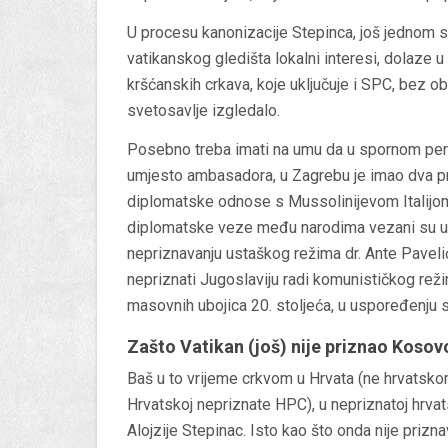
U procesu kanonizacije Stepinca, još jednom smo
vatikanskog gledišta lokalni interesi, dolaze u
kršćanskih crkava, koje uključuje i SPC, bez o
svetosavlje izgledalo.
Posebno treba imati na umu da u spornom perio
umjesto ambasadora, u Zagrebu je imao dva pr
diplomatske odnose s Mussolinijevom Italijo
diplomatske veze među narodima vezani su uz
nepriznavanju ustaškog režima dr. Ante Paveli
nepriznati Jugoslaviju radi komunističkog reži
masovnih ubojica 20. stoljeća, u uspoređenju s
Zašto Vatikan (još) nije priznao Kosov
Baš u to vrijeme crkvom u Hrvata (ne hrvatskom
Hrvatskoj nepriznate HPC), u nepriznatoj hrvat
Alojzije Stepinac. Isto kao što onda nije pri