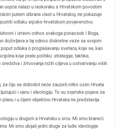
tikan uopće nalazi u raskoraku s Hrvatskom povodom
atskim putem izbrana vlast u Hrvatskoj, ne pokazuje
pustiti odluku srpsko-hrvatskom povjerenstvu.
ra duhovni i izravni odnos svakoga ponaosob i Boga,
no doživljava a taj odnos diskretne veze sa svojom
 poput odluka o proglašavanju svetaca, koje se, kao
plina koje prate politiku: strategije, taktike,
sredstva i žrtvovanja nižih ciljeva u ostvarivanju viših.
za čiju se dobrobit neće zauzeti nitko osim Hrvata
ljučujući i vjeru i ideologiju. To su svjetske pojave za
 planu i u čijem objektivu Hrvatska ne predstavlja
deologiju u drugom a Hrvatsku u srcu. Mi smo braneći
ćima. Mi smo ubijali jedni druge za tuđe ideologije.