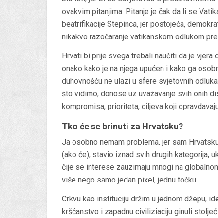
ovakvim pitanjima. Pitanje je čak da li se Va
beatrifikacije Stepinca, jer postojeća, demokr
nikakvo razočaranje vatikanskom odlukom pre
Hrvati bi prije svega trebali naučiti da je vje
onako kako je na njega upućen i kako ga osob
duhovnošću ne ulazi u sfere svjetovnih odluka
što vidimo, donose uz uvažavanje svih onih disci
kompromisa, prioriteta, ciljeva koji opravdavaju 
Tko će se brinuti za Hrvatsku?
Ja osobno nemam problema, jer sam Hrvatsku, 
(ako će), stavio iznad svih drugih kategorija, uk
čije se interese zauzimaju mnogi na globalnom
više nego samo jedan pixel, jednu točku.
Crkvu kao instituciju držim u jednom džepu, i
kršćanstvo i zapadnu civiliziaciju ginuli stolje