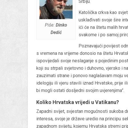
Srbiju.
Katolička crkva kao svjet
usklađivati svoje šire i
Piše:
Dinko
ići će na štetu malih hrvat
Dedić
svakome i po samoj priro
Poznavajući povijest odn
s vremena na vrijeme donosio na štetu Hrvatske
ispovijedali svoje neslaganje s pojedinim pos
koji su strpali svjetovno i duhovno, vjersko i n
zauzimati strane i ponovo naglašavam moju već 
idelogiju ili vjeru stavili iznad Hrvatske, prije 
bi mogli ostati dosljedni svojim uvjerenjima”.
Koliko Hrvatska vrijedi u Vatikanu?
Zapadni svijet, svjestan mogućnosti sukoba duh
interesa, svoje je države uredio na principu se
zapadnom svijetu, kojemu Hrvatska stremi pripa