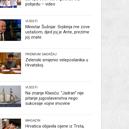
pobjedu – video
VIJESTI
Ministar Šušnjar: Srpkinja me zove
ustašom, djed joj je Ante, prezime
joj znate
PREMIUM SADRŽAJ
Zelenski smijenio veleposlanika u
Hrvatskoj
VIJESTI
Na znanje Klasiću: “Jadran” nije
pitanje jugoslavenstva nego
sukcesije vojne imovine
MAGAZIN
Hrvatica objavila cijene iz Trsta,