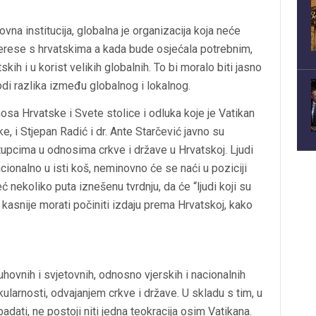
ovna institucija, globalna je organizacija koja neće
nterese s hrvatskima a kada bude osjećala potrebnim,
skih i u korist velikih globalnih. To bi moralo biti jasno
di razlika između globalnog i lokalnog.
osa Hrvatske i Svete stolice i odluka koje je Vatikan
, i Stjepan Radić i dr. Ante Starčević javno su
tupcima u odnosima crkve i države u Hrvatskoj. Ljudi
acionalno u isti koš, neminovno će se naći u poziciji
nekoliko puta iznešenu tvrdnju, da će “ljudi koji su
ili kasnije morati počiniti izdaju prema Hrvatskoj, kako
ovnih i svjetovnih, odnosno vjerskih i nacionalnih
kularnosti, odvajanjem crkve i države. U skladu s tim, u
dati, ne postoji niti jedna teokracija osim Vatikana.