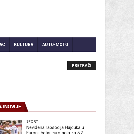
AC
KULTURA
AUTO-MOTO
AJNOVIJE
SPORT
Neviđena rapsodija Hajduka u
Europi, četiri euro gola za 5:2