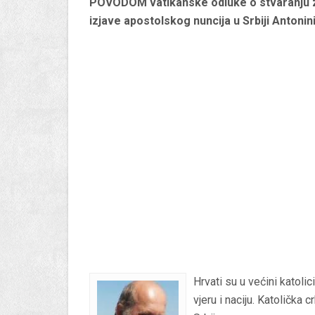
POVODOM vatikanske odluke o stvaranju z
izjave apostolskog nuncija u Srbiji Antonini
Hrvati su u većini katolic
vjeru i naciju. Katolička