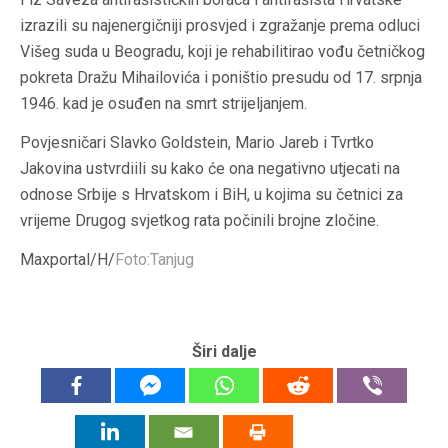
izrazili su najenergičniji prosvjed i zgražanje prema odluci
Višeg suda u Beogradu, koji je rehabilitirao vođu četničkog
pokreta Dražu Mihailovića i poništio presudu od 17. srpnja
1946. kad je osuđen na smrt strijeljanjem.
Povjesničari Slavko Goldstein, Mario Jareb i Tvrtko
Jakovina ustvrdiili su kako će ona negativno utjecati na
odnose Srbije s Hrvatskom i BiH, u kojima su četnici za
vrijeme Drugog svjetkog rata počinili brojne zločine.
Maxportal/H/
Foto:Tanjug
Širi dalje