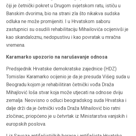
čiji je četnički pokret u Drugom svjetskom ratu, ističu u
Banskim dvorima, bio na strani zla što nikakva sudska
odluka ne može promijeniti. I u Hrvatskom saboru
zastupnici su osudili rehabilitaciju Mihailovića ocijenivši je
kao skandaloznu, nedopustivu i kao povratak u mračna
vremena.
Karamarko upozorio na narušavanje odnosa
Predsjednik Hrvatske demokratske zajednice (HDZ)
Tomislav Karamarko ocijenio je da je presuda Višeg suda u
Beogradu kojom je rehabilitiran četnički vođa Draža
Mihajlović loša stvar koja može utjecati na odnose dviju
zemalja. Neovisno o odluci beogradskog suda Hrvatska i
dalje drži da je četnički vođa Draža Mihailović bio ratni
zločinac, priopćeno je u četvrtak iz Ministarstva vanjskih i
europskih poslova.
I iz Saveza antifašističkih boraca i antifašista Hrvatske