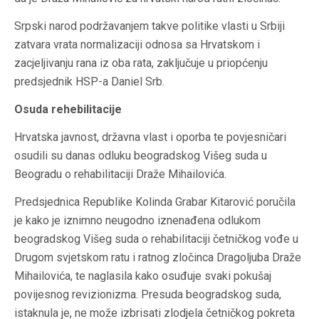
Srpski narod podržavanjem takve politike vlasti u Srbiji
zatvara vrata normalizaciji odnosa sa Hrvatskom i
zacjeljivanju rana iz oba rata, zaključuje u priopćenju
predsjednik HSP-a Daniel Srb.
Osuda rehebilitacije
Hrvatska javnost, državna vlast i oporba te povjesničari
osudili su danas odluku beogradskog Višeg suda u
Beogradu o rehabilitaciji Draže Mihailovića.
Predsjednica Republike Kolinda Grabar Kitarović poručila
je kako je iznimno neugodno iznenađena odlukom
beogradskog Višeg suda o rehabilitaciji četničkog vođe u
Drugom svjetskom ratu i ratnog zločinca Dragoljuba Draže
Mihailovića, te naglasila kako osuđuje svaki pokušaj
povijesnog revizionizma. Presuda beogradskog suda,
istaknula je, ne može izbrisati zlodjela četničkog pokreta