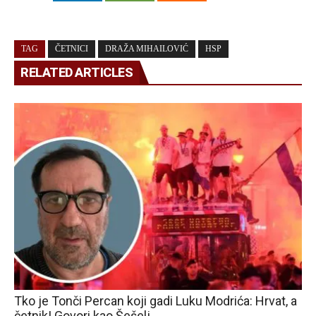
TAG
ČETNICI
DRAŽA MIHAILOVIĆ
HSP
RELATED ARTICLES
Tko je Tonči Percan koji gadi Luku Modrića: Hrvat, a
četnik! Govori kao Šešelj