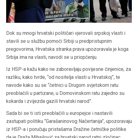
Dok su mnogi hrvatski političari vjerovali srpskoj vlasti i
stavili se u službu pomoći Srbiji u predpristupnim
pregovorima, Hrvatska stranka prava upozoravala je koga
Srbija ima na vlasti, navodi se u priopćenju.
Iz HSP-a kažu kako ne zaboravljaju povijesne činjenice, za
razliku, kako tvrde, “od nositelja vlasti u Hrvatskoj”, te
navode kako su se “četnici u Drugom svjetskom ratu
preoblačili u partizane, u Domovinskom ratu zajedno su
kokarda i zvijezda gazili hrvatski narod”.
Sada bi se ti isti preoblačili u europejce i nastavili
zastupati politiku “Garašaninovog Načertanija”, upozoravaju
iz HSP-a i poručuju pristašama Dražine četničke politike
da je Draža Mihailović za hrvatski narod ratni zločinac.