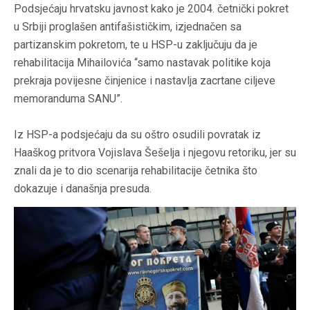
Podsjećaju hrvatsku javnost kako je 2004. četnički pokret
u Srbiji proglašen antifašističkim, izjednačen sa
partizanskim pokretom, te u HSP-u zaključuju da je
rehabilitacija Mihailovića “samo nastavak politike koja
prekraja povijesne činjenice i nastavlja zacrtane ciljeve
memoranduma SANU”.
Iz HSP-a podsjećaju da su oštro osudili povratak iz
Haaškog pritvora Vojislava Šešelja i njegovu retoriku, jer su
znali da je to dio scenarija rehabilitacije četnika što
dokazuje i današnja presuda.