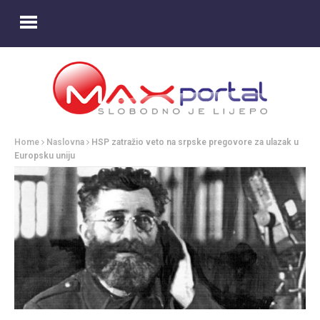
Home
Naslovna
HSP zatražio veto na srpske pregovore za ulazak u
Europsku uniju