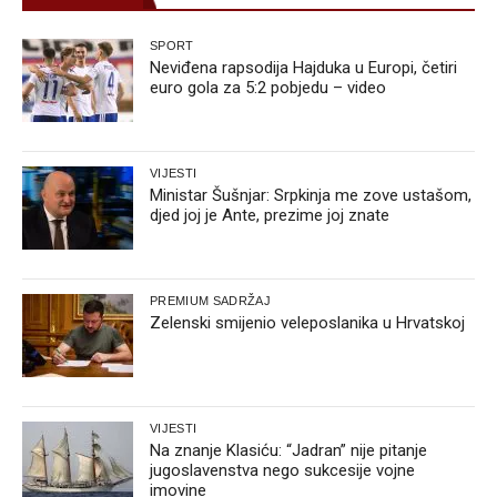
SPORT
Neviđena rapsodija Hajduka u Europi, četiri
euro gola za 5:2 pobjedu – video
VIJESTI
Ministar Šušnjar: Srpkinja me zove ustašom,
djed joj je Ante, prezime joj znate
PREMIUM SADRŽAJ
Zelenski smijenio veleposlanika u Hrvatskoj
VIJESTI
Na znanje Klasiću: “Jadran” nije pitanje
jugoslavenstva nego sukcesije vojne
imovine