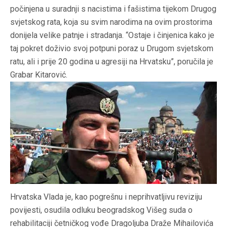
počinjena u suradnji s nacistima i fašistima tijekom Drugog
svjetskog rata, koja su svim narodima na ovim prostorima
donijela velike patnje i stradanja. “Ostaje i činjenica kako je
taj pokret doživio svoj potpuni poraz u Drugom svjetskom
ratu, ali i prije 20 godina u agresiji na Hrvatsku”, poručila je
Grabar Kitarović.
Hrvatska Vlada je, kao pogrešnu i neprihvatljivu reviziju
povijesti, osudila odluku beogradskog Višeg suda o
rehabilitaciji četničkog vođe Dragoljuba Draže Mihailovića