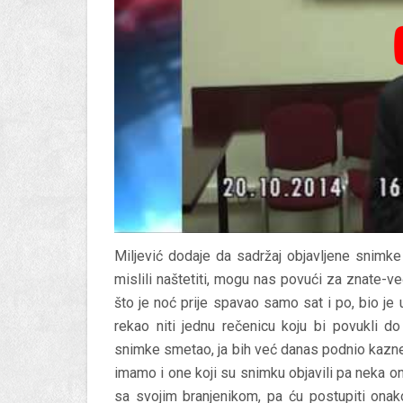
Miljević dodaje da sadržaj objavljene snimk
mislili naštetiti, mogu nas povući za znate-v
što je noć prije spavao samo sat i po, bio je u
rekao niti jednu rečenicu koju bi povukli do
snimke smetao, ja bih već danas podnio kaznenu
imamo i one koji su snimku objavili pa neka on
sa svojim branjenikom, pa ću postupiti ona