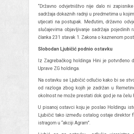
“Državno odvjetništvo nije dalo ni zapisnik
sadržaja dokaznih radnji u predmetima u kojima
utjecati na postupak. Međutim, državno odvje
slučajevima objavljivanje sadržaja pojedinih
članka 231 stavak 1. Zakona o kaznenom post
Slobodan Ljubičić podnio ostavku
Iz Zagrebačkog holdinga Hini je potvrđeno d
Uprave ZG holdinga.
Na ostavku se Ljubičić odlučio kako bi se stv
od razloga zbog kojih je zadržan u Remetinc
okolnost ne može prestati dok god je na čelu 
U pisanoj ostavci koju je poslao Holdingu is
Ljubičić tako između ostalog ostaje direktor 
istragom u “akciji Agram”.