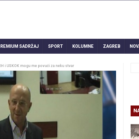
REMIUM SADRŽAJ
SPORT
KOLUMNE
ZAGREB
NOV
DORH i USKOK mogu me povući za neku stvar
N