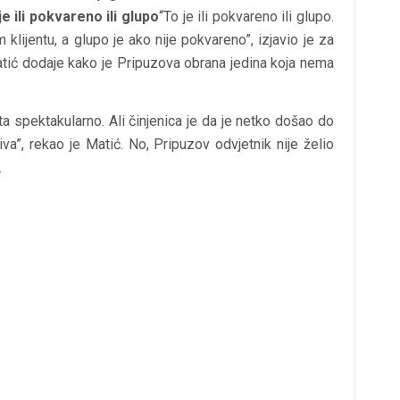
je ili pokvareno ili glupo
“To je ili pokvareno ili glupo.
lijentu, a glupo je ako nije pokvareno”, izjavio je za
atić dodaje kako je Pripuzova obrana jedina koja nema
a spektakularno. Ali činjenica je da je netko došao do
jiva”, rekao je Matić. No, Pripuzov odvjetnik nije želio
.