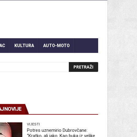
AC
KULTURA
AUTO-MOTO
AJNOVIJE
VIJESTI
Potres uznemirio Dubrovčane:
“Kratko, ali jako. Kao buka iz velike