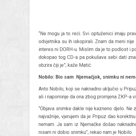
“Ne mogu ja to reći. Svi optuženici imaju pra
odvjetnika su ih iskopirali. Znam da meni nije
interes ni DORH-u. Mislim da je to podlost i p
dokopao tog CD-a pa pokušava sebi dati znač
obzira čiji je”, kaže Matić.
Nobilo: Bio sam Njemačjok, snimku ni ne
Anto Nobilo, koji se naknadno uključio u Pripu
ali i napominje da ona zbog promjena ZKP-a viš
“Objava snimke dakle nije kazneno djelo. Ne z
najvažnije, vjerujem da je Pripuz dao korektnu
nemam. Ja sam iz Njemačke došao naknadno,
nisam ni dobio snimku”, rekao nam je Nobilo.