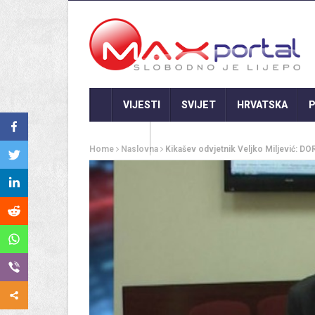
VIJESTI
SVIJET
HRVATSKA
P
GASTRO
Home
Naslovna
Kikašev odvjetnik Veljko Miljević: 