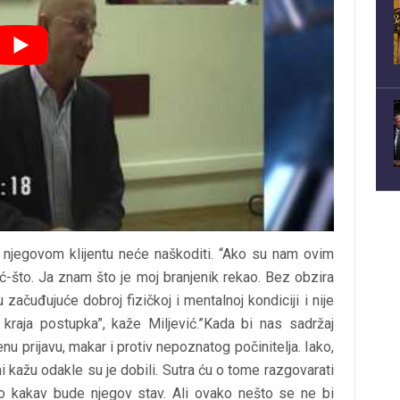
e njegovom klijentu neće naškoditi. “Ako su nam ovim
eć-što. Ja znam što je moj branjenik rekao. Bez obzira
 začuđujuće dobroj fizičkoj i mentalnoj kondiciji i nije
 kraja postupka”, kaže Miljević.”Kada bi nas sadržaj
 prijavu, makar i protiv nepoznatog počinitelja. Iako,
i kažu odakle su je dobili. Sutra ću o tome razgovarati
ko kakav bude njegov stav. Ali ovako nešto se ne bi