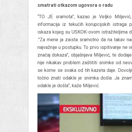
smatrati otkazom ugovora o radu
“TO JE sramota”, kazao je Veljko Miljević,
informacija iz tekućih korupcijskih istraga 
iskaza kojeg su USKOK-ovom istražiteljima dal
.”Za mene ja zaista sramotno da na takav nači
najvažnije u postupku. To prvo ispitivanje ne v
značaj dokaza”, objašnjava Miljević, te dodaje 
nije nikakav problem zaštititi snimke od neov
se kome se svaka od tih kazeta daje. Dovoljn
točno znati odakle je snimka došla. Ja znam
odakle je došla”, kaže Miljević.