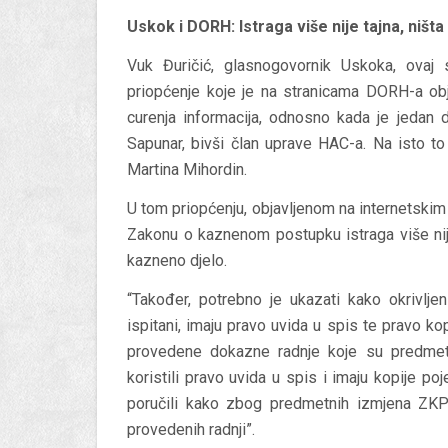
Uskok i DORH: Istraga više nije tajna, niš
Vuk Đuričić, glasnogovornik Uskoka, ovaj s
priopćenje koje je na stranicama DORH-a obja
curenja informacija, odnosno kada je jedan 
Sapunar, bivši član uprave HAC-a. Na isto t
Martina Mihordin.
U tom priopćenju, objavljenom na internetsk
Zakonu o kaznenom postupku istraga više nije
kazneno djelo.
“Također, potrebno je ukazati kako okrivljeni
ispitani, imaju pravo uvida u spis te pravo ko
provedene dokazne radnje koje su predmet na
koristili pravo uvida u spis i imaju kopije poj
poručili kako zbog predmetnih izmjena ZKP-
provedenih radnji”.