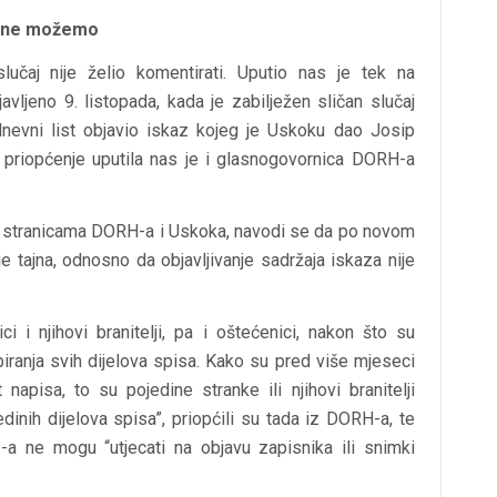
ta ne možemo
lučaj nije želio komentirati. Uputio nas je tek na
vljeno 9. listopada, kada je zabilježen sličan slučaj
dnevni list objavio iskaz kojeg je Uskoku dao Josip
o priopćenje uputila nas je i glasnogovornica DORH-a
im stranicama DORH-a i Uskoka, navodi se da po novom
 tajna, odnosno da objavljivanje sadržaja iskaza nije
ci i njihovi branitelji, pa i oštećenici, nakon što su
piranja svih dijelova spisa. Kako su pred više mjeseci
pisa, to su pojedine stranke ili njihovi branitelji
edinih dijelova spisa”, priopćili su tada iz DORH-a, te
a ne mogu “utjecati na objavu zapisnika ili snimki