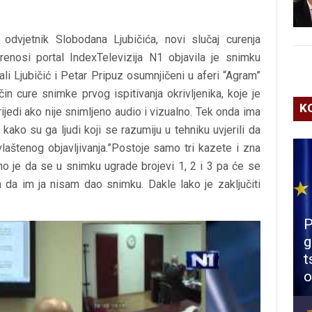
 odvjetnik Slobodana Ljubičića, novi slučaj curenja
prenosi portal IndexTelevizija N1 objavila je snimku
i Ljubičić i Petar Pripuz osumnjičeni u aferi “Agram”
n cure snimke prvog ispitivanja okrivljenika, koje je
K
rijedi ako nije snimljeno audio i vizualno. Tek onda ima
kako su ga ljudi koji se razumiju u tehniku uvjerili da
laštenog objavljivanja.”Postoje samo tri kazete i zna
o je da se u snimku ugrade brojevi 1, 2 i 3 pa će se
 da im ja nisam dao snimku. Dakle lako je zaključiti
P
g
t
o