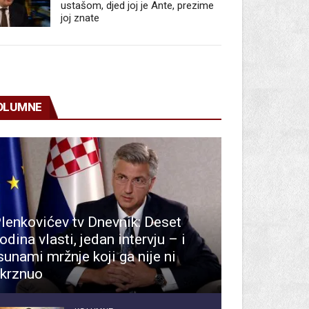
ustašom, djed joj je Ante, prezime
joj znate
OLUMNE
lenkovićev tv Dnevnik: Deset
odina vlasti, jedan intervju – i
sunami mržnje koji ga nije ni
krznuo