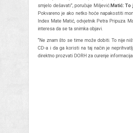
smjelo dešavati”, poručuje Miljević.
Matić: To 
Pokvareno je ako netko hoće napakostiti mom k
Index Mate Matić, odvjetnik Petra Pripuza. M
interesa da se ta snimka objavi.
“Ne znam što se time može dobiti. To nije ništ
CD-a i da ga koristi na taj način je neprihvatl
direktno prozvati DORH za curenje informacija