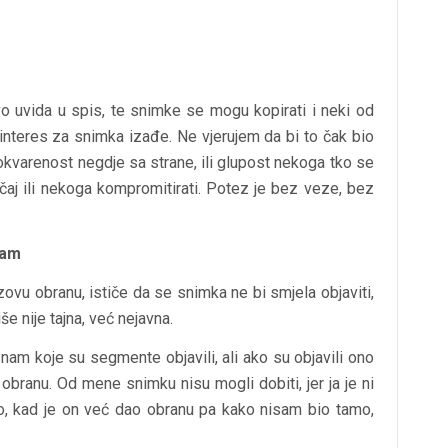
vo uvida u spis, te snimke se mogu kopirati i neki od
 interes za snimka izađe. Ne vjerujem da bi to čak bio
okvarenost negdje sa strane, ili glupost nekoga tko se
aj ili nekoga kompromitirati. Potez je bez veze, bez
mam
zovu obranu, ističe da se snimka ne bi smjela objaviti,
e nije tajna, već nejavna.
nam koje su segmente objavili, ali ako su objavili ono
 obranu. Od mene snimku nisu mogli dobiti, jer ja je ni
 kad je on već dao obranu pa kako nisam bio tamo,