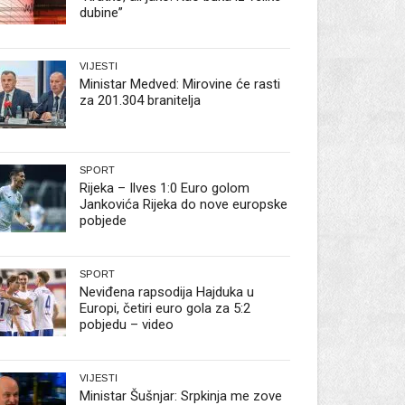
dubine”
VIJESTI
Ministar Medved: Mirovine će rasti
za 201.304 branitelja
SPORT
Rijeka – Ilves 1:0 Euro golom
Jankovića Rijeka do nove europske
pobjede
SPORT
Neviđena rapsodija Hajduka u
Europi, četiri euro gola za 5:2
pobjedu – video
VIJESTI
Ministar Šušnjar: Srpkinja me zove