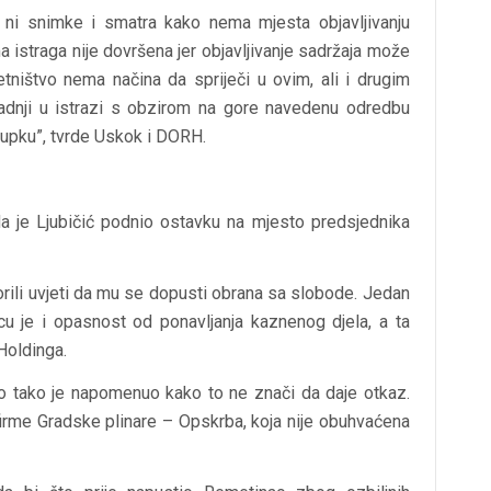
e ni snimke i smatra kako nema mjesta objavljivanju
 istraga nije dovršena jer objavljivanje sadržaja može
tništvo nema načina da spriječi u ovim, ali i drugim
 radnji u istrazi s obzirom na gore navedenu odredbu
upku”, tvrde Uskok i DORH.
a je Ljubičić podnio ostavku na mjesto predsjednika
orili uvjeti da mu se dopusti obrana sa slobode. Jedan
u je i opasnost od ponavljanja kaznenog djela, a ta
Holdinga.
to tako je napomenuo kako to ne znači da daje otkaz.
firme Gradske plinare – Opskrba, koja nije obuhvaćena