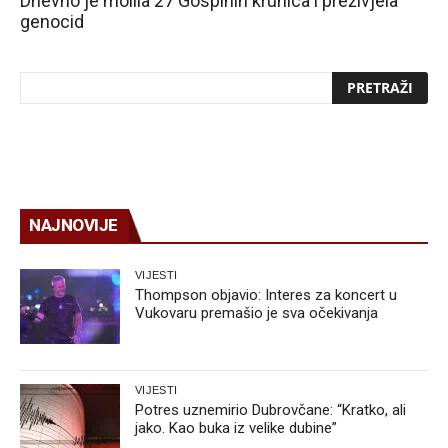
Dnevno je molila 27 Gospinih krunica i preživjela
genocid
NAJNOVIJE
VIJESTI
Thompson objavio: Interes za koncert u
Vukovaru premašio je sva očekivanja
VIJESTI
Potres uznemirio Dubrovčane: “Kratko, ali
jako. Kao buka iz velike dubine”