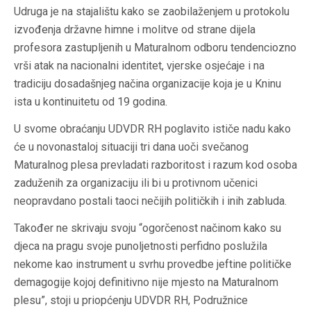
Udruga je na stajalištu kako se zaobilaženjem u protokolu
izvođenja državne himne i molitve od strane dijela
profesora zastupljenih u Maturalnom odboru tendenciozno
vrši atak na nacionalni identitet, vjerske osjećaje i na
tradiciju dosadašnjeg načina organizacije koja je u Kninu
ista u kontinuitetu od 19 godina.
U svome obraćanju UDVDR RH poglavito ističe nadu kako
će u novonastaloj situaciji tri dana uoči svečanog
Maturalnog plesa prevladati razboritost i razum kod osoba
zaduženih za organizaciju ili bi u protivnom učenici
neopravdano postali taoci nečijih političkih i inih zabluda.
Također ne skrivaju svoju “ogorčenost načinom kako su
djeca na pragu svoje punoljetnosti perfidno poslužila
nekome kao instrument u svrhu provedbe jeftine političke
demagogije kojoj definitivno nije mjesto na Maturalnom
plesu”, stoji u priopćenju UDVDR RH, Podružnice