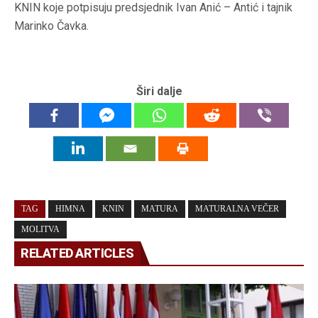
KNIN koje potpisuju predsjednik Ivan Anić – Antić i tajnik
Marinko Čavka.
Širi dalje
TAG
HIMNA
KNIN
MATURA
MATURALNA VEČER
MOLITVA
RELATED ARTICLES