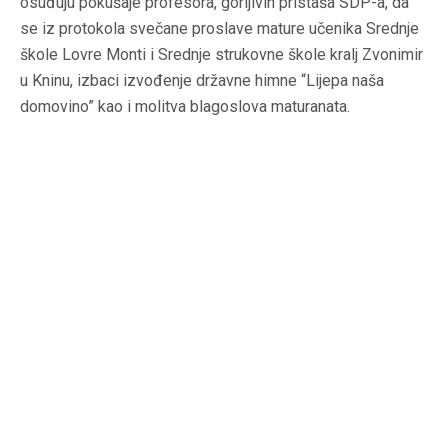
osuđuju pokušaje profesora, gorljivih pristaša SDP-a, da
se iz protokola svečane proslave mature učenika Srednje
škole Lovre Monti i Srednje strukovne škole kralj Zvonimir
u Kninu, izbaci izvođenje državne himne “Lijepa naša
domovino” kao i molitva blagoslova maturanata.