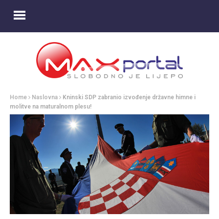
Home
Naslovna
Kninski SDP zabranio izvođenje državne himne i
molitve na maturalnom plesu!