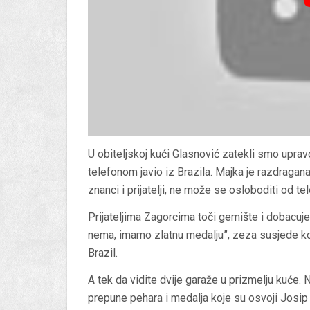
U obiteljskoj kući Glasnović zatekli smo upravo
telefonom javio iz Brazila. Majka je razdragana
znanci i prijatelji, ne može se osloboditi od te
Prijateljima Zagorcima toči gemište i dobacuje:
nema, imamo zlatnu medalju”, zeza susjede koji
Brazil.
A tek da vidite dvije garaže u prizmelju kuće. N
prepune pehara i medalja koje su osvoji Josip 