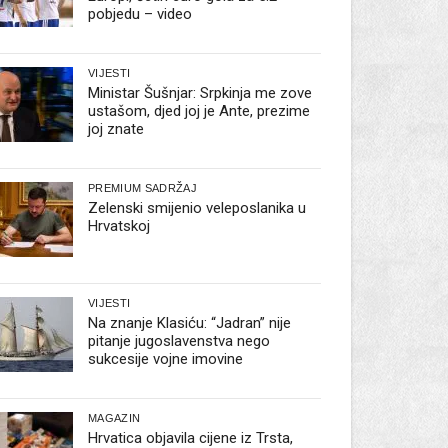
pobjedu – video
VIJESTI
Ministar Šušnjar: Srpkinja me zove
ustašom, djed joj je Ante, prezime
joj znate
PREMIUM SADRŽAJ
Zelenski smijenio veleposlanika u
Hrvatskoj
VIJESTI
Na znanje Klasiću: “Jadran” nije
pitanje jugoslavenstva nego
sukcesije vojne imovine
MAGAZIN
Hrvatica objavila cijene iz Trsta,