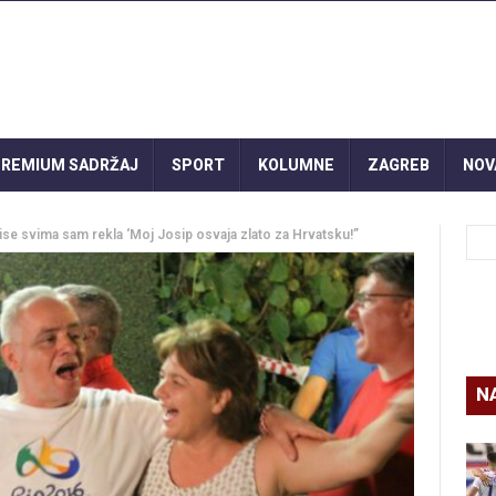
REMIUM SADRŽAJ
SPORT
KOLUMNE
ZAGREB
NOV
e svima sam rekla ‘Moj Josip osvaja zlato za Hrvatsku!”
N