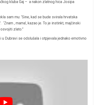
reljačkog kluba Gaj – a nakon zlatnog hica Josipa
ekla sam mu: ‘Sine, kad se bude svirala hrvatska
 ‘Znam , mama’, kazao je. To je instinkt, majčinski
osvojiti zlato.”
 i u Dubravi se odslušala i otpjevala jednako emotivno