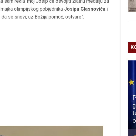
a sam rekla ‘moj Josip će osvojiti zlatnu medalju za
,
majka olimpijskog pobjednika
Josipa Glasnovića
i
am da se snovi, uz Božiju pomoć, ostvare”.
K
P
g
t
o