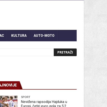
AC
KULTURA
AUTO-MOTO
AJNOVIJE
SPORT
Neviđena rapsodija Hajduka u
Europi, četiri euro gola za 5:2