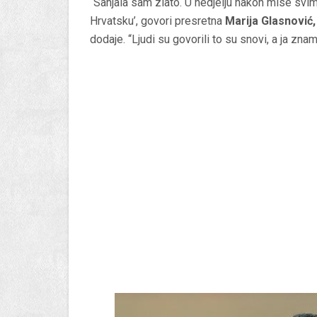
“Sanjala sam zlato. U nedjelju nakon mise svim
Hrvatsku’, govori presretna
Marija Glasnović
dodaje. “Ljudi su govorili to su snovi, a ja zn