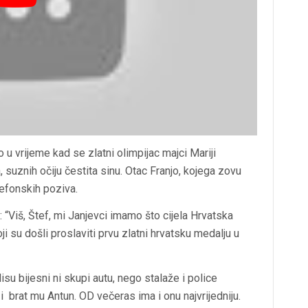
 u vrijeme kad se zlatni olimpijac majci Mariji
, suznih očiju čestita sinu. Otac Franjo, kojega zovu
lefonskih poziva.
 “Viš, Štef, mi Janjevci imamo što cijela Hrvatska
 su došli proslaviti prvu zlatni hrvatsku medalju u
isu bijesni ni skupi autu, nego stalaže i police
i brat mu Antun. OD večeras ima i onu najvrijedniju.