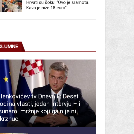
Hrvati su šoku: “Ovo je sramota.
Kava je niže 18 eura”
OLUMNE
lenkovićev tv Dnevnik: Deset
odina vlasti, jedan intervju – i
sunami mržnje koji ga nije ni
krznuo