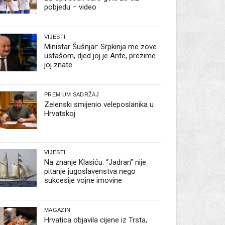
pobjedu – video
VIJESTI
Ministar Šušnjar: Srpkinja me zove
ustašom, djed joj je Ante, prezime
joj znate
PREMIUM SADRŽAJ
Zelenski smijenio veleposlanika u
Hrvatskoj
VIJESTI
Na znanje Klasiću: “Jadran” nije
pitanje jugoslavenstva nego
sukcesije vojne imovine
MAGAZIN
Hrvatica objavila cijene iz Trsta,