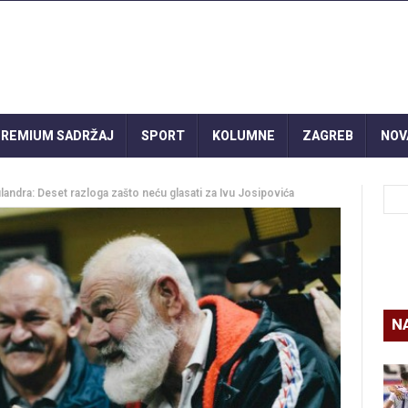
REMIUM SADRŽAJ
SPORT
KOLUMNE
ZAGREB
NOV
ra: Deset razloga zašto neću glasati za Ivu Josipovića
N