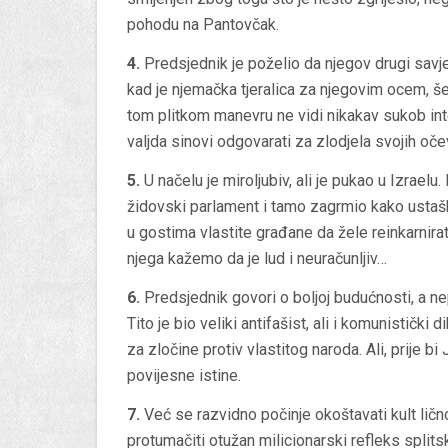
pohodu na Pantovčak.
4.
Predsjednik je poželio da njegov drugi savje
kad je njemačka tjeralica za njegovim ocem, š
tom plitkom manevru ne vidi nikakav sukob in
valjda sinovi odgovarati za zlodjela svojih oč
5.
U načelu je miroljubiv, ali je pukao u Izrael
židovski parlament i tamo zagrmio kako ustaška
u gostima vlastite građane da žele reinkarnirat
njega kažemo da je lud i neuračunljiv…
6.
Predsjednik govori o boljoj budućnosti, a ne
Tito je bio veliki antifašist, ali i komunističk
za zločine protiv vlastitog naroda. Ali, prije bi
povijesne istine.
7.
Već se razvidno počinje okoštavati kult lič
protumačiti otužan milicionarski refleks splitsk