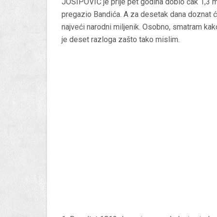
JOSIPOVIĆ je prije pet godina dobio čak 1,3 m
pregazio Bandića. A za desetak dana doznat ćemo
najveći narodni miljenik. Osobno, smatram kako
je deset razloga zašto tako mislim.