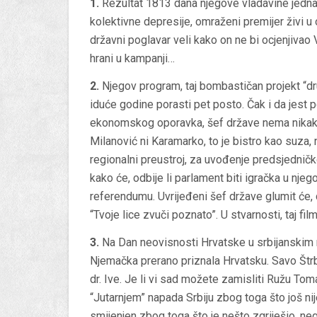
1.
Rezultat 1813 dana njegove vladavine jedna 
kolektivne depresije, omraženi premijer živi u
državni poglavar veli kako on ne bi ocjenjivao 
hrani u kampanji…
2.
Njegov program, taj bombastičan projekt “dru
iduće godine porasti pet posto. Čak i da jest 
ekonomskog oporavka, šef države nema nikaka
Milanović ni Karamarko, to je bistro kao suza,
regionalni preustroj, za uvođenje predsjedničko
kako će, odbije li parlament biti igračka u njego
referendumu. Uvrijeđeni šef države glumit će,
“Tvoje lice zvuči poznato”. U stvarnosti, taj fi
3.
Na Dan neovisnosti Hrvatske u srbijanskim m
Njemačka prerano priznala Hrvatsku. Savo Štrba
dr. Ive. Je li vi sad možete zamisliti Ružu Tom
“Jutarnjem” napada Srbiju zbog toga što još ni
smijenjen zbog toga što je nešto zgriješio, ne