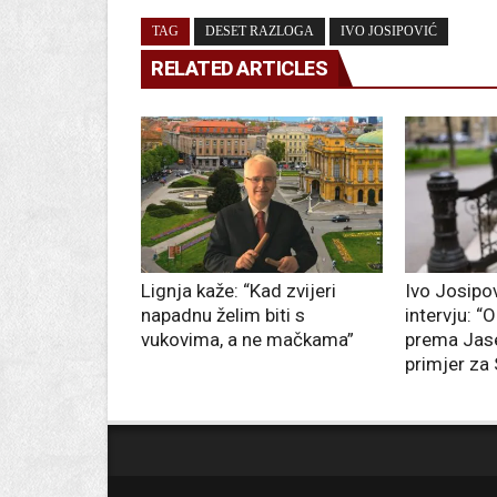
TAG
DESET RAZLOGA
IVO JOSIPOVIĆ
RELATED ARTICLES
Lignja kaže: “Kad zvijeri
Ivo Josipov
napadnu želim biti s
intervju: 
vukovima, a ne mačkama”
prema Jas
primjer za 