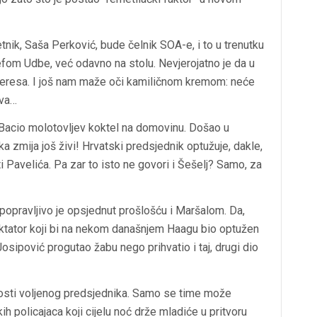
tnik, Saša Perković, bude čelnik SOA-e, i to u trenutku
efom Udbe, već odavno na stolu. Nevjerojatno je da u
teresa. I još nam maže oči kamiličnom kremom: neće
eva…
u. Bacio molotovljev koktel na domovinu. Došao u
 zmija još živi! Hrvatski predsjednik optužuje, dakle,
i Pavelića. Pa zar to isto ne govori i Šešelj? Samo, za
popravljivo je opsjednut prošlošću i Maršalom. Da,
i diktator koji bi na nekom današnjem Haagu bio optužen
 Josipović progutao žabu nego prihvatio i taj, drugi dio
nosti voljenog predsjednika. Samo se time može
ih policajaca koji cijelu noć drže mladiće u pritvoru