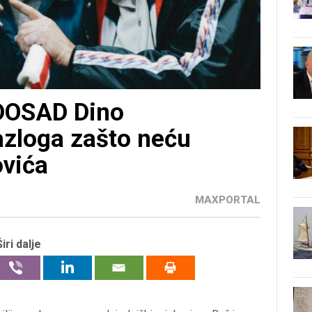
DOSAD Dino
azloga zašto neću
ovića
MAXPORTAL
Širi dalje