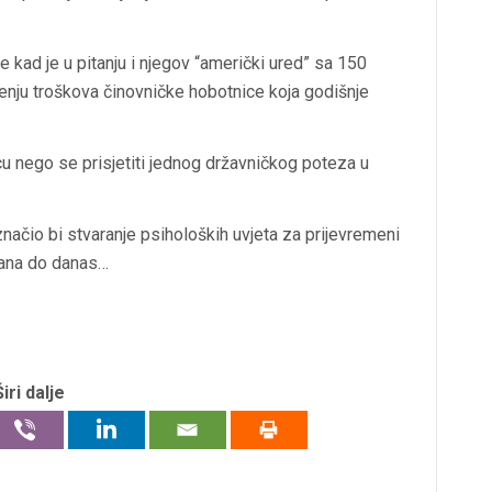
e kad je u pitanju i njegov “američki ured” sa 150
enju troškova činovničke hobotnice koja godišnje
u nego se prisjetiti jednog državničkog poteza u
 značio bi stvaranje psiholoških uvjeta za prijevremeni
mana do danas…
Širi dalje