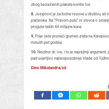
zbog bezazlenih plakata kontra Ive.
8.
Josipović je za bolne rezove u društvu, ali n
plaćenika. Na “Pravom putu” ni slovca o smanj
proguta naših 44 milijuna kuna.
9.
Prije ćete pronaći grumen zlata na Karepovc
minulih pet godina.
10.
Neizbor dr. Ive, i to je najvažniji argument,
pad uvjerljivo najnesposobnije Vlade od Tuđ
Dino Mikulandra/sd