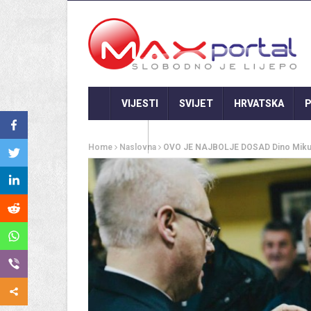
VIJESTI
SVIJET
HRVATSKA
P
GASTRO
Home
Naslovna
OVO JE NAJBOLJE DOSAD Dino Mikuland