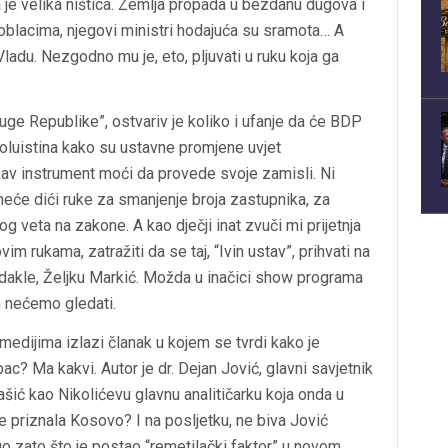
je velika ništica. Zemlja propada u bezdanu dugova i
 oblacima, njegovi ministri hodajuća su sramota… A
Vladu. Nezgodno mu je, eto, pljuvati u ruku koja ga
ge Republike”, ostvariv je koliko i ufanje da će BDP
poluistina kako su ustavne promjene uvjet
v instrument moći da provede svoje zamisli. Ni
 neće dići ruke za smanjenje broja zastupnika, za
g veta na zakone. A kao dječji inat zvuči mi prijetnja
vim rukama, zatražiti da se taj, “Ivin ustav”, prihvati na
 dakle, Željku Markić. Možda u inačici show programa
lm nećemo gledati.
edijima izlazi članak u kojem se tvrdi kako je
c? Ma kakvi. Autor je dr. Dejan Jović, glavni savjetnik
ašić kao Nikolićevu glavnu analitičarku koja onda u
je priznala Kosovo? I na posljetku, ne biva Jović
go zato što je postao “remetilački faktor” u novom