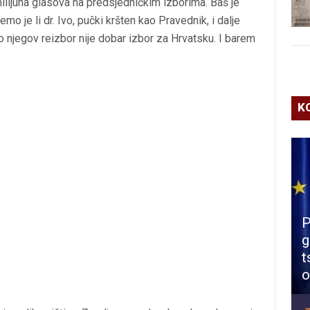
ilijuna glasova na predsjedničkim izborima. Baš je
 je li dr. Ivo, pučki kršten kao Pravednik, i dalje
 njegov reizbor nije dobar izbor za Hrvatsku. I barem
K
P
g
t
o