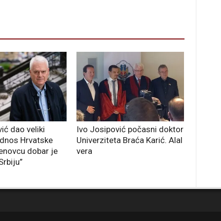
ić dao veliki
Ivo Josipović počasni doktor
“Odnos Hrvatske
Univerziteta Braća Karić. Alal
enovcu dobar je
vera
Srbiju”