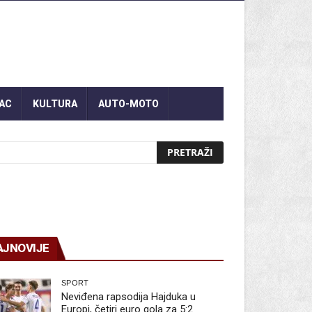
AC
KULTURA
AUTO-MOTO
AJNOVIJE
SPORT
Neviđena rapsodija Hajduka u
Europi, četiri euro gola za 5:2