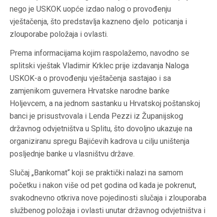
nego je USKOK uopće izdao nalog o provođenju
vještačenja, što predstavlja kazneno djelo poticanja i
zlouporabe položaja i ovlasti.
Prema informacijama kojim raspolažemo, navodno se
splitski vještak Vladimir Krklec prije izdavanja Naloga
USKOK-a o provođenju vještačenja sastajao i sa
zamjenikom guvernera Hrvatske narodne banke
Holjevcem, a na jednom sastanku u Hrvatskoj poštanskoj
banci je prisustvovala i Lenda Pezzi iz Županijskog
državnog odvjetništva u Splitu, što dovoljno ukazuje na
organiziranu spregu Bajićevih kadrova u cilju uništenja
posljednje banke u vlasništvu države.
Slučaj „Bankomat“ koji se praktički nalazi na samom
početku i nakon više od pet godina od kada je pokrenut,
svakodnevno otkriva nove pojedinosti slučaja i zlouporaba
službenog položaja i ovlasti unutar državnog odvjetništva i