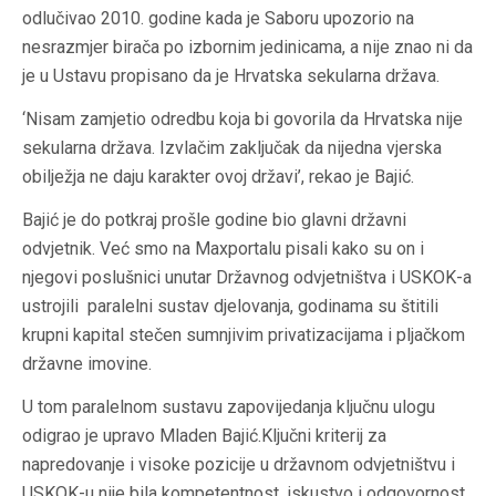
odlučivao 2010. godine kada je Saboru upozorio na
nesrazmjer birača po izbornim jedinicama, a nije znao ni da
je u Ustavu propisano da je Hrvatska sekularna država.
‘Nisam zamjetio odredbu koja bi govorila da Hrvatska nije
sekularna država. Izvlačim zaključak da nijedna vjerska
obilježja ne daju karakter ovoj državi’, rekao je Bajić.
Bajić je do potkraj prošle godine bio glavni državni
odvjetnik. Već smo na Maxportalu pisali kako su on i
njegovi poslušnici unutar Državnog odvjetništva i USKOK-a
ustrojili paralelni sustav djelovanja, godinama su štitili
krupni kapital stečen sumnjivim privatizacijama i pljačkom
državne imovine.
U tom paralelnom sustavu zapovijedanja ključnu ulogu
odigrao je upravo Mladen Bajić.Ključni kriterij za
napredovanje i visoke pozicije u državnom odvjetništvu i
USKOK-u nije bila kompetentnost, iskustvo i odgovornost,