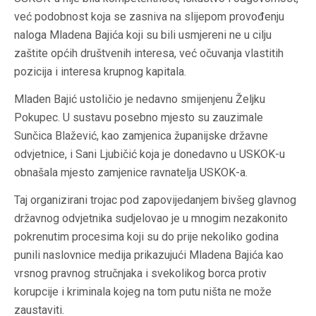
već podobnost koja se zasniva na slijepom provođenju
naloga Mladena Bajića koji su bili usmjereni ne u cilju
zaštite općih društvenih interesa, već očuvanja vlastitih
pozicija i interesa krupnog kapitala.
Mladen Bajić ustoličio je nedavno smijenjenu Željku
Pokupec. U sustavu posebno mjesto su zauzimale
Sunčica Blažević, kao zamjenica županijske državne
odvjetnice, i Sani Ljubičić koja je donedavno u USKOK-u
obnašala mjesto zamjenice ravnatelja USKOK-a.
Taj organizirani trojac pod zapovijedanjem bivšeg glavnog
državnog odvjetnika sudjelovao je u mnogim nezakonito
pokrenutim procesima koji su do prije nekoliko godina
punili naslovnice medija prikazujući Mladena Bajića kao
vrsnog pravnog stručnjaka i svekolikog borca protiv
korupcije i kriminala kojeg na tom putu ništa ne može
zaustaviti.