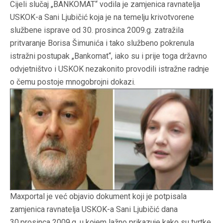
Cijeli slučaj „BANKOMAT“ vodila je zamjenica ravnatelja
USKOK-a Sani Ljubičić koja je na temelju krivotvorene
službene isprave od 30. prosinca 2009.g. zatražila
pritvaranje Borisa Šimunića i tako službeno pokrenula
istražni postupak „Bankomat“, iako su i prije toga državno
odvjetništvo i USKOK nezakonito provodili istražne radnje
o čemu postoje mnogobrojni dokazi.
Maxportal je već objavio dokument koji je potpisala
zamjenica ravnatelja USKOK-a Sani Ljubičić dana
30.prosinca 2009.g. u kojem lažno prikazuje kako su tvrtke