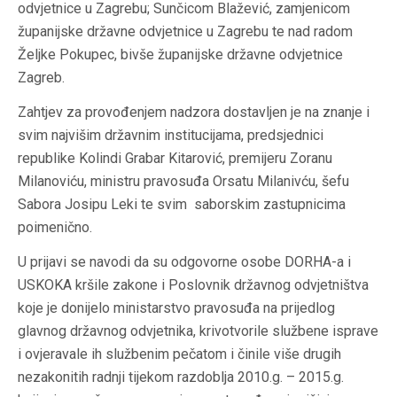
odvjetnice u Zagrebu; Sunčicom Blažević, zamjenicom
županijske državne odvjetnice u Zagrebu te nad radom
Željke Pokupec, bivše županijske državne odvjetnice
Zagreb.
Zahtjev za provođenjem nadzora dostavljen je na znanje i
svim najvišim državnim institucijama, predsjednici
republike Kolindi Grabar Kitarović, premijeru Zoranu
Milanoviću, ministru pravosuđa Orsatu Milanivću, šefu
Sabora Josipu Leki te svim saborskim zastupnicima
poimenično.
U prijavi se navodi da su odgovorne osobe DORHA-a i
USKOKA kršile zakone i Poslovnik državnog odvjetništva
koje je donijelo ministarstvo pravosuđa na prijedlog
glavnog državnog odvjetnika, krivotvorile službene isprave
i ovjeravale ih službenim pečatom i činile više drugih
nezakonitih radnji tijekom razdoblja 2010.g. – 2015.g.