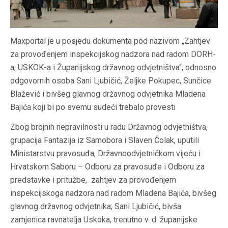
Maxportal je u posjedu dokumenta pod nazivom „Zahtjev
za provođenjem inspekcijskog nadzora nad radom DORH-
a, USKOK-a i Županijskog državnog odvjetništva“, odnosno
odgovornih osoba Sani Ljubičić, Željke Pokupec, Sunčice
Blažević i bivšeg glavnog državnog odvjetnika Mladena
Bajića koji bi po svemu sudeći trebalo provesti
Zbog brojnih nepravilnosti u radu Državnog odvjetništva,
grupacija Fantazija iz Samobora i Slaven Čolak, uputili
Ministarstvu pravosuđa, Državnoodvjetničkom vijeću i
Hrvatskom Saboru – Odboru za pravosuđe i Odboru za
predstavke i pritužbe, zahtjev za provođenjem
inspekcijskoga nadzora nad radom Mladena Bajića, bivšeg
glavnog državnog odvjetnika; Sani Ljubičić, bivša
zamjenica ravnatelja Uskoka, trenutno v. d. županijske