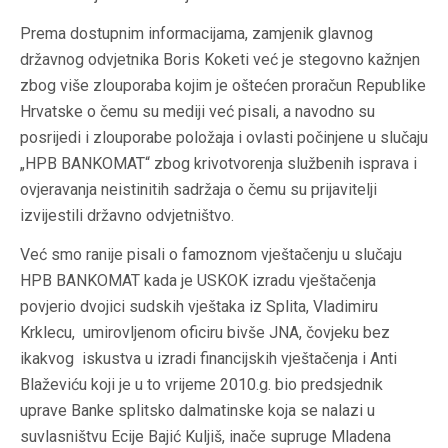
Prema dostupnim informacijama, zamjenik glavnog
državnog odvjetnika Boris Koketi već je stegovno kažnjen
zbog više zlouporaba kojim je oštećen proračun Republike
Hrvatske o čemu su mediji već pisali, a navodno su
posrijedi i zlouporabe položaja i ovlasti počinjene u slučaju
„HPB BANKOMAT“ zbog krivotvorenja službenih isprava i
ovjeravanja neistinitih sadržaja o čemu su prijavitelji
izvijestili državno odvjetništvo.
Već smo ranije pisali o famoznom vještačenju u slučaju
HPB BANKOMAT kada je USKOK izradu vještačenja
povjerio dvojici sudskih vještaka iz Splita, Vladimiru
Krklecu, umirovljenom oficiru bivše JNA, čovjeku bez
ikakvog iskustva u izradi financijskih vještačenja i Anti
Blaževiću koji je u to vrijeme 2010.g. bio predsjednik
uprave Banke splitsko dalmatinske koja se nalazi u
suvlasništvu Ecije Bajić Kuljiš, inače supruge Mladena