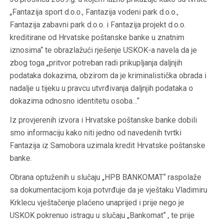
„Fantazija sport d.o.o., Fantazija vodeni park d.o.o.,
Fantazija zabavni park d.o.o. i Fantazija projekt d.o.o.
kreditirane od Hrvatske poštanske banke u znatnim
iznosima“ te obrazlažući rješenje USKOK-a navela da je
zbog toga „pritvor potreban radi prikupljanja daljnjih
podataka dokazima, obzirom da je kriminalistička obrada i
nadalje u tijeku u pravcu utvrđivanja daljnjih podataka o
dokazima odnosno identitetu osoba…“
Iz provjerenih izvora i Hrvatske poštanske banke dobili
smo informaciju kako niti jedno od navedenih tvrtki
Fantazija iz Samobora uzimala kredit Hrvatske poštanske
banke.
Obrana optuženih u slučaju „HPB BANKOMAT“ raspolaže
sa dokumentacijom koja potvrđuje da je vještaku Vladimiru
Krklecu vještačenje plaćeno unaprijed i prije nego je
USKOK pokrenuo istragu u slučaju „Bankomat“ , te prije