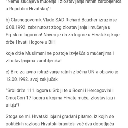
”Nema slučajeva mučenja i zlostavljanja ratnih zarobljenika
u Republici Hrvatskoj”!
b) Glasnogovornik Vlade SAD Richard Baucher izrazio je
6.08.1992. zabrinutost zbog zlostavljanja i mučenja u
Srpskim logorima! Naveo je da za logore u Hrvatskoj koje
drže Hrvati i logore u BiH
koje drže Muslimani ne postoje izvješća o mučenjima i
zlostavljanjima zarobljenika!
c) Biro za javno istraživanje ratnih zločina UN-a objavio je
12.08.1992. svoj zaključak:
”Srbi drže 111 logora u Srbiji te u Bosni i Hercegovini i
Crnoj Gori 17 logora u kojima Hrvate muče, zlostavljaju i
siluju”!
Stoga se mi, Hrvatski lojalni građani pitamo, iz kojih se
političkih razloga Hrvatski branitelji već dva desetljeća