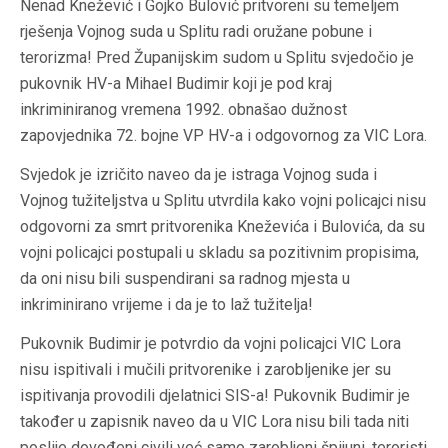
Nenad Knežević i Gojko Bulović pritvoreni su temeljem
rješenja Vojnog suda u Splitu radi oružane pobune i
terorizma! Pred Županijskim sudom u Splitu svjedočio je
pukovnik HV-a Mihael Budimir koji je pod kraj
inkriminiranog vremena 1992. obnašao dužnost
zapovjednika 72. bojne VP HV-a i odgovornog za VIC Lora.
Svjedok je izričito naveo da je istraga Vojnog suda i
Vojnog tužiteljstva u Splitu utvrdila kako vojni policajci nisu
odgovorni za smrt pritvorenika Kneževića i Bulovića, da su
vojni policajci postupali u skladu sa pozitivnim propisima,
da oni nisu bili suspendirani sa radnog mjesta u
inkriminirano vrijeme i da je to laž tužitelja!
Pukovnik Budimir je potvrdio da vojni policajci VIC Lora
nisu ispitivali i mučili pritvorenike i zarobljenike jer su
ispitivanja provodili djelatnici SIS-a! Pukovnik Budimir je
također u zapisnik naveo da u VIC Lora nisu bili tada niti
poslije dovođeni civili već samo zarobljeni špijuni, teroristi