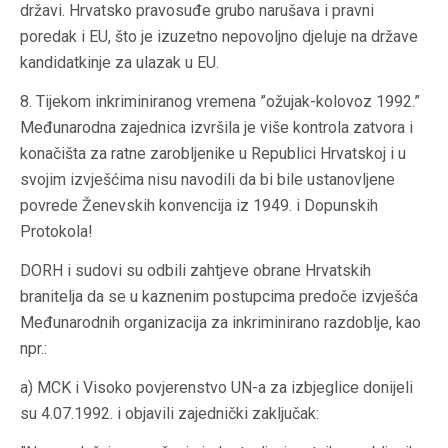
državi. Hrvatsko pravosuđe grubo narušava i pravni
poredak i EU, što je izuzetno nepovoljno djeluje na države
kandidatkinje za ulazak u EU.
8. Tijekom inkriminiranog vremena ”ožujak-kolovoz 1992.”
Međunarodna zajednica izvršila je više kontrola zatvora i
konačišta za ratne zarobljenike u Republici Hrvatskoj i u
svojim izvješćima nisu navodili da bi bile ustanovljene
povrede Ženevskih konvencija iz 1949. i Dopunskih
Protokola!
DORH i sudovi su odbili zahtjeve obrane Hrvatskih
branitelja da se u kaznenim postupcima predoče izvješća
Međunarodnih organizacija za inkriminirano razdoblje, kao
npr.:
a) MCK i Visoko povjerenstvo UN-a za izbjeglice donijeli
su 4.07.1992. i objavili zajednički zaključak: