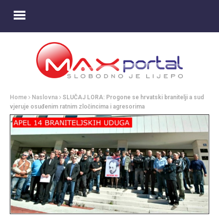
Home
Naslovna
SLUČAJ LORA: Progone se hrvatski branitelji a sud
vjeruje osuđenim ratnim zločincima i agresorima