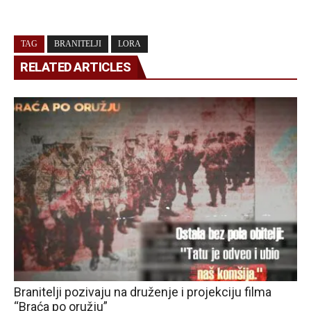
TAG
BRANITELJI
LORA
RELATED ARTICLES
Branitelji pozivaju na druženje i projekciju filma
“Braća po oružju”