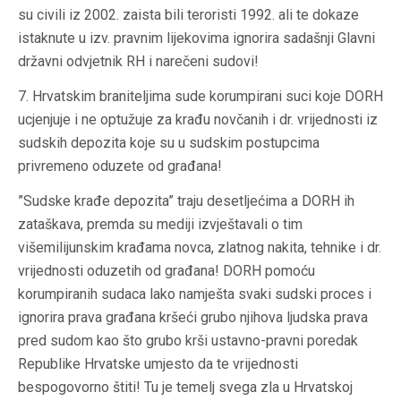
su civili iz 2002. zaista bili teroristi 1992. ali te dokaze
istaknute u izv. pravnim lijekovima ignorira sadašnji Glavni
državni odvjetnik RH i narečeni sudovi!
7. Hrvatskim braniteljima sude korumpirani suci koje DORH
ucjenjuje i ne optužuje za krađu novčanih i dr. vrijednosti iz
sudskih depozita koje su u sudskim postupcima
privremeno oduzete od građana!
”Sudske krađe depozita” traju desetljećima a DORH ih
zataškava, premda su mediji izvještavali o tim
višemilijunskim krađama novca, zlatnog nakita, tehnike i dr.
vrijednosti oduzetih od građana! DORH pomoću
korumpiranih sudaca lako namješta svaki sudski proces i
ignorira prava građana kršeći grubo njihova ljudska prava
pred sudom kao što grubo krši ustavno-pravni poredak
Republike Hrvatske umjesto da te vrijednosti
bespogovorno štiti! Tu je temelj svega zla u Hrvatskoj