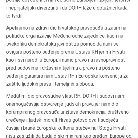
i neprijateljski diverzanti i da DORH laže u optužnici kada
to tvrdi!
Apeliramo na zdravi dio hrvatskog pravosuđa a zatim na
političke organizacije Međunarodne zajednice, kao i na
svekoliku demokratsku javnost za pomoć da nam se
osigura pošteno suđenje prema Ustavu RH jer mi Hrvati
kao i svi narodi u Europi, imamo pravo na ravnopravnost
pred sudovima i državnim tijelima a pravo na pošteno
suđenje garantira nam Ustav RH i Europska konvencija za
zaštitu ljudskih prava i temeljnih sloboda.
Međutim, dio pravosudne vlast RH, DORH i sudovi nam
onemogućavaju ostvarenje ljudskih prava jer nam dio
korumpiranog pravosuđa uništava demokraciju, društveno
uređenje i ljudski moral! Hrvati gotovo dva tisućljeća
čuvaju i brane Europsku kulturnu stečevinu! Stoga Hrvati
nisu zaslužili da budu diskriminirani kao građani Europe od