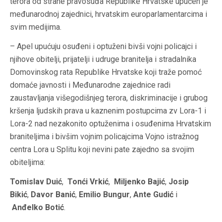
terora od strane pravosuđa Republike Hrvatske upućen je
međunarodnoj zajednici, hrvatskim europarlamentarcima i
svim medijima.
– Apel upućuju osuđeni i optuženi bivši vojni policajci i
njihove obitelji, prijatelji i udruge branitelja i stradalnika
Domovinskog rata Republike Hrvatske koji traže pomoć
domaće javnosti i Međunarodne zajednice radi
zaustavljanja višegodišnjeg terora, diskriminacije i grubog
kršenja ljudskih prava u kaznenim postupcima zv Lora-1 i
Lora-2 nad nezakonito optuženima i osuđenima Hrvatskim
braniteljima i bivšim vojnim policajcima Vojno istražnog
centra Lora u Splitu koji nevini pate zajedno sa svojim
obiteljima:
Tomislav Duić
,
Tonći Vrkić
,
Miljenko Bajić
,
Josip
Bikić
,
Davor Banić
,
Emilio Bungur
,
Ante Gudić
i
Anđelko Botić
.