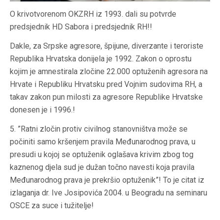
O krivotvorenom OKZRH iz 1993. dali su potvrde
predsjednik HD Sabora i predsjednik RH!!
Dakle, za Srpske agresore, špijune, diverzante i teroriste
Republika Hrvatska donijela je 1992. Zakon o oprostu
kojim je amnestirala zločine 22.000 optuženih agresora na
Hrvate i Republiku Hrvatsku pred Vojnim sudovima RH, a
takav zakon pun milosti za agresore Republike Hrvatske
donesen je i 1996.!
5. ”Ratni zločin protiv civilnog stanovništva može se
počiniti samo kršenjem pravila Međunarodnog prava, u
presudi u kojoj se optuženik oglašava krivim zbog tog
kaznenog djela sud je dužan točno navesti koja pravila
Međunarodnog prava je prekršio optuženik”! To je citat iz
izlaganja dr. Ive Josipovića 2004. u Beogradu na seminaru
OSCE za suce i tužitelje!