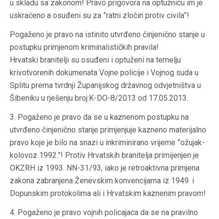
u skladu sa zakonom! Pravo prigovora na optužnicu im je
uskraćeno a osuđeni su za ”ratni zločin protiv civila”!
Pogaženo je pravo na istinito utvrđeno činjenično stanje u
postupku primjenom kriminalističkih pravila!
Hrvatski branitelji su osuđeni i optuženi na temelju
krivotvorenih dokumenata Vojne policije i Vojnog suda u
Splitu prema tvrdnji Županijskog državnog odvjetništva u
Šibeniku u rješenju broj:K-DO-8/2013 od 17.05.2013.
3. Pogaženo je pravo da se u kaznenom postupku na
utvrđeno činjenično stanje primjenjuje kazneno materijalno
pravo koje je bilo na snazi u inkriminirano vrijeme ”ožujak-
kolovoz 1992.”! Protiv Hrvatskih branitelja primijenjen je
OKZRH iz 1993. NN-31/93, iako je retroaktivna primjena
zakona zabranjena Ženevskim konvencijama iz 1949. i
Dopunskim protokolima ali i Hrvatskim kaznenim pravom!
4. Pogaženo je pravo vojnih policajaca da se na pravilno