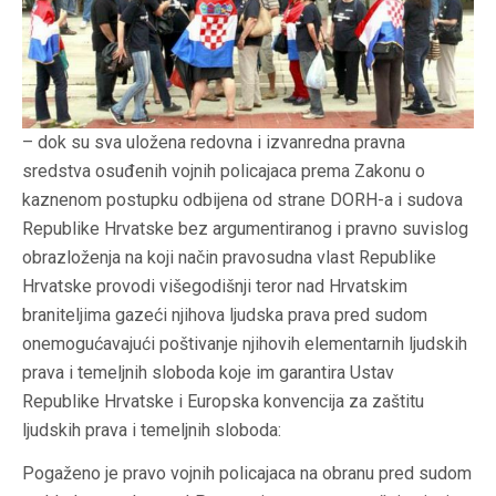
– dok su sva uložena redovna i izvanredna pravna
sredstva osuđenih vojnih policajaca prema Zakonu o
kaznenom postupku odbijena od strane DORH-a i sudova
Republike Hrvatske bez argumentiranog i pravno suvislog
obrazloženja na koji način pravosudna vlast Republike
Hrvatske provodi višegodišnji teror nad Hrvatskim
braniteljima gazeći njihova ljudska prava pred sudom
onemogućavajući poštivanje njihovih elementarnih ljudskih
prava i temeljnih sloboda koje im garantira Ustav
Republike Hrvatske i Europska konvencija za zaštitu
ljudskih prava i temeljnih sloboda:
Pogaženo je pravo vojnih policajaca na obranu pred sudom