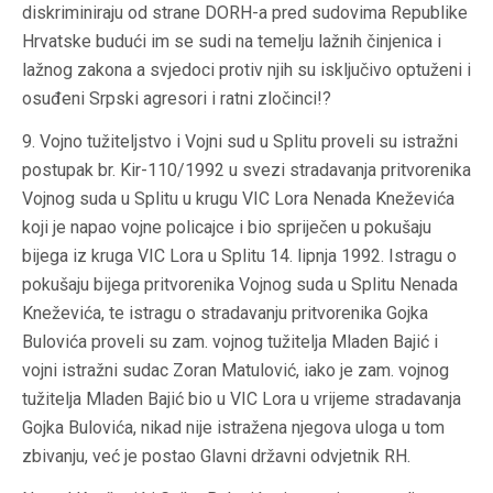
diskriminiraju od strane DORH-a pred sudovima Republike
Hrvatske budući im se sudi na temelju lažnih činjenica i
lažnog zakona a svjedoci protiv njih su isključivo optuženi i
osuđeni Srpski agresori i ratni zločinci!?
9. Vojno tužiteljstvo i Vojni sud u Splitu proveli su istražni
postupak br. Kir-110/1992 u svezi stradavanja pritvorenika
Vojnog suda u Splitu u krugu VIC Lora Nenada Kneževića
koji je napao vojne policajce i bio spriječen u pokušaju
bijega iz kruga VIC Lora u Splitu 14. lipnja 1992. Istragu o
pokušaju bijega pritvorenika Vojnog suda u Splitu Nenada
Kneževića, te istragu o stradavanju pritvorenika Gojka
Bulovića proveli su zam. vojnog tužitelja Mladen Bajić i
vojni istražni sudac Zoran Matulović, iako je zam. vojnog
tužitelja Mladen Bajić bio u VIC Lora u vrijeme stradavanja
Gojka Bulovića, nikad nije istražena njegova uloga u tom
zbivanju, već je postao Glavni državni odvjetnik RH.