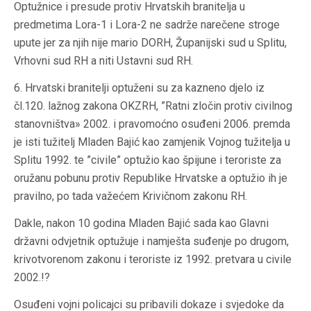
Optužnice i presude protiv Hrvatskih branitelja u
predmetima Lora-1 i Lora-2 ne sadrže narečene stroge
upute jer za njih nije mario DORH, Županijski sud u Splitu,
Vrhovni sud RH a niti Ustavni sud RH.
6. Hrvatski branitelji optuženi su za kazneno djelo iz
čl.120. lažnog zakona OKZRH, ”Ratni zločin protiv civilnog
stanovništva» 2002. i pravomoćno osuđeni 2006. premda
je isti tužitelj Mladen Bajić kao zamjenik Vojnog tužitelja u
Splitu 1992. te ”civile” optužio kao špijune i teroriste za
oružanu pobunu protiv Republike Hrvatske a optužio ih je
pravilno, po tada važećem Krivičnom zakonu RH.
Dakle, nakon 10 godina Mladen Bajić sada kao Glavni
državni odvjetnik optužuje i namješta suđenje po drugom,
krivotvorenom zakonu i teroriste iz 1992. pretvara u civile
2002.!?
Osuđeni vojni policajci su pribavili dokaze i svjedoke da