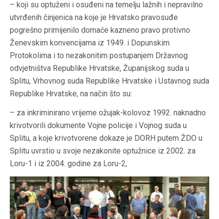
– koji su optuženi i osuđeni na temelju lažnih i nepravilno
utvrđenih činjenica na koje je Hrvatsko pravosuđe
pogrešno primijenilo domaće kazneno pravo protivno
Ženevskim konvencijama iz 1949. i Dopunskim
Protokolima i to nezakonitim postupanjem Državnog
odvjetništva Republike Hrvatske, Županijskog suda u
Splitu, Vrhovnog suda Republike Hrvatske i Ustavnog suda
Republike Hrvatske, na način što su:
– za inkriminirano vrijeme ožujak-kolovoz 1992. naknadno
krivotvorili dokumente Vojne policije i Vojnog suda u
Splitu, a koje krivotvorene dokaze je DORH putem ŽDO u
Splitu uvrstio u svoje nezakonite optužnice iz 2002. za
Loru-1 i iz 2004. godine za Loru-2,