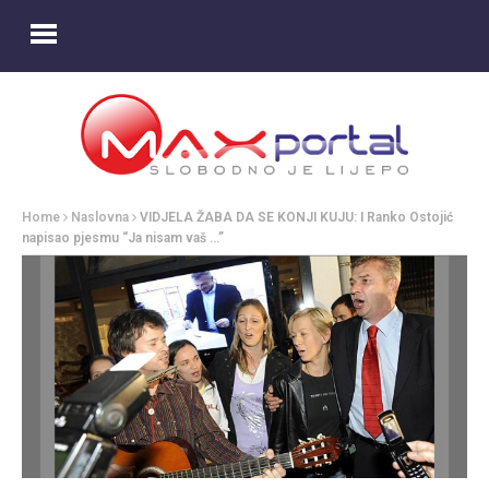
Home
Naslovna
VIDJELA ŽABA DA SE KONJI KUJU: I Ranko Ostojić
napisao pjesmu “Ja nisam vaš …”