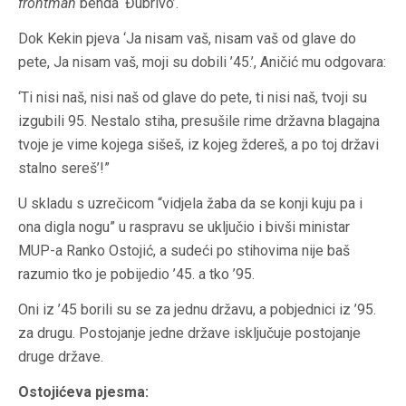
frontman
benda ‘Đubrivo’.
Dok Kekin pjeva ‘Ja nisam vaš, nisam vaš od glave do
pete, Ja nisam vaš, moji su dobili ’45.’, Aničić mu odgovara:
‘Ti nisi naš, nisi naš od glave do pete, ti nisi naš, tvoji su
izgubili 95. Nestalo stiha, presušile rime državna blagajna
tvoje je vime kojega sišeš, iz kojeg ždereš, a po toj državi
stalno sereš’!”
U skladu s uzrečicom “vidjela žaba da se konji kuju pa i
ona digla nogu” u raspravu se uključio i bivši ministar
MUP-a Ranko Ostojić, a sudeći po stihovima nije baš
razumio tko je pobijedio ’45. a tko ’95.
Oni iz ’45 borili su se za jednu državu, a pobjednici iz ’95.
za drugu. Postojanje jedne države isključuje postojanje
druge države.
Ostojićeva pjesma: