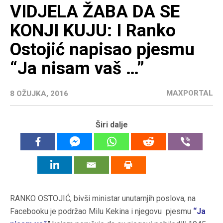
VIDJELA ŽABA DA SE
KONJI KUJU: I Ranko
Ostojić napisao pjesmu
“Ja nisam vaš …”
MAXPORTAL
8 OŽUJKA, 2016
Širi dalje
RANKO OSTOJIĆ, bivši ministar unutarnjih poslova, na
Facebooku je podržao Milu Kekina i njegovu pjesmu
“J
a