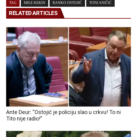
TAG
MILE KEKIN
RANKO OSTOJIĆ
TONI ANIČIĆ
RELATED ARTICLES
Ante Deur: “Ostojić je policiju slao u crkvu! To ni
Tito nije radio!”