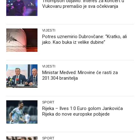
Thompson objavio: Interes za koncert u
Vukovaru premašio je sva očekivanja
VIJESTI
Potres uznemirio Dubrovčane: “Kratko, ali
jako. Kao buka iz velike dubine”
VIJESTI
Ministar Medved: Mirovine će rasti za
201.304 branitelja
SPORT
Rijeka – Ilves 1:0 Euro golom Jankovića
Rijeka do nove europske pobjede
SPORT