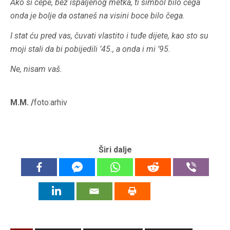
Ako si cepe, bez ispaljenog metka, ti simbol bilo čega
onda je bolje da ostaneš na visini boce bilo čega.
I stat ću pred vas, čuvati vlastito i tuđe dijete, kao sto su
moji stali da bi pobijedili ’45., a onda i mi ’95.
Ne, nisam vaš.
M.M. /
foto:arhiv
Širi dalje