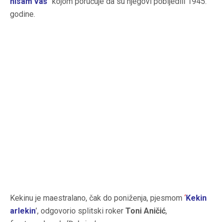
nisam vaš
”
kojom poručuje da su njegovi pobijedili 1945.
godine.
Kekinu je maestralano, čak do poniženja, pjesmom
‘
Kekin
arlekin
’, odgovorio splitski roker
Toni Aničić
,