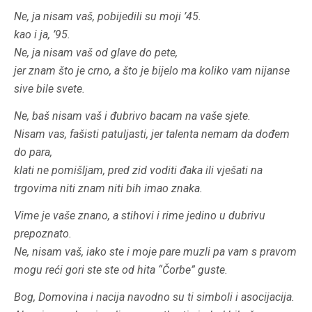
Ne, ja nisam vaš, pobijedili su moji ’45.
kao i ja, ’95.
Ne, ja nisam vaš od glave do pete,
jer znam što je crno, a što je bijelo ma koliko vam nijanse
sive bile svete.
Ne, baš nisam vaš i đubrivo bacam na vaše sjete.
Nisam vas, fašisti patuljasti, jer talenta nemam da dođem
do para,
klati ne pomišljam, pred zid voditi đaka ili vješati na
trgovima niti znam niti bih imao znaka.
Vime je vaše znano, a stihovi i rime jedino u dubrivu
prepoznato.
Ne, nisam vaš, iako ste i moje pare muzli pa vam s pravom
mogu reći gori ste ste od hita “Čorbe” guste.
Bog, Domovina i nacija navodno su ti simboli i asocijacija.