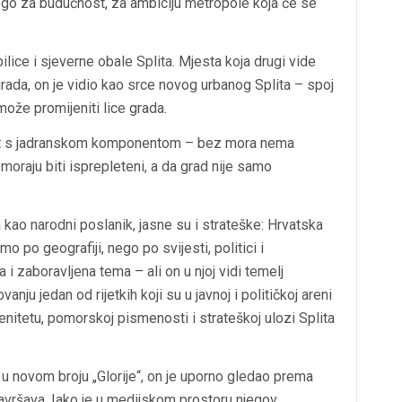
nego za budućnost, za ambiciju metropole koja će se
pilice i sjeverne obale Splita. Mjesta koja drugi vide
grada, on je vidio kao srce novog urbanog Splita – spoj
može promijeniti lice grada.
ost s jadranskom komponentom – bez mora nema
r moraju biti isprepleteni, a da grad nije samo
kao narodni poslanik, jasne su i strateške: Hrvatska
po geografiji, nego po svijesti, politici i
i zaboravljena tema – ali on u njoj vidi temelj
ju jedan od rijetkih koji su u javnoj i političkoj areni
renitetu, pomorskoj pismenosti i strateškoj ulozi Splita
 u novom broju „Glorije“, on je uporno gledao prema
završava. Iako je u medijskom prostoru njegov