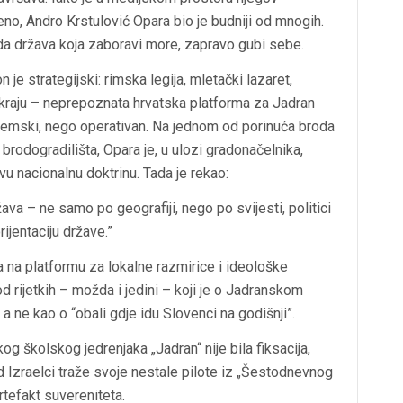
o, Andro Krstulović Opara bio je budniji od mnogih.
i da država koja zaboravi more, zapravo gubi sebe.
on je strategijski: rimska legija, mletački lazaret,
a kraju – neprepoznata hrvatska platforma za Jadran
kademski, nego operativan. Na jednom od porinuća broda
brodogradilišta, Opara je, u ulozi gradonačelnika,
u nacionalnu doktrinu. Tada je rekao:
a – ne samo po geografiji, nego po svijesti, politici
ijentaciju države.”
 na platformu za lokalne razmirice i ideološke
d rijetkih – možda i jedini – koji je o Jadranskom
a ne kao o “obali gdje idu Slovenci na godišnji”.
og školskog jedrenjaka „Jadran“ nije bila fiksacija,
ad Izraelci traže svoje nestale pilote iz „Šestodnevnog
artefakt suvereniteta.