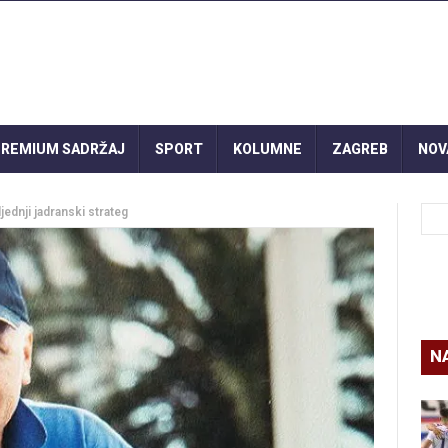
REMIUM SADRŽAJ
SPORT
KOLUMNE
ZAGREB
NOV
ednji jadranski strateg
N