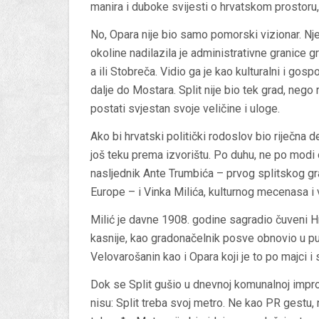
manira i duboke svijesti o hrvatskom prostor
No, Opara nije bio samo pomorski vizionar. Nj
okoline nadilazila je administrativne granice g
a ili Stobreča. Vidio ga je kao kulturalni i gos
dalje do Mostara. Split nije bio tek grad, nego
postati svjestan svoje veličine i uloge.
Ako bi hrvatski politički rodoslov bio riječna d
još teku prema izvorištu. Po duhu, ne po modi o
nasljednik Ante Trumbića – prvog splitskog gr
Europe – i Vinka Milića, kulturnog mecenasa i 
Milić je davne 1908. godine sagradio čuveni Hr
kasnije, kao gradonačelnik posve obnovio u pu
Velovarošanin kao i Opara koji je to po majci i 
Dok se Split gušio u dnevnoj komunalnoj improv
nisu: Split treba svoj metro. Ne kao PR gestu