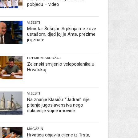
pobjedu – video
VIJESTI
Ministar Šušnjar: Srpkinja me zove
ustašom, djed joj je Ante, prezime
joj znate
PREMIUM SADRŽAJ
Zelenski smijenio veleposlanika u
Hrvatskoj
VIJESTI
Na znanje Klasiću: “Jadran” nije
pitanje jugoslavenstva nego
sukcesije vojne imovine
MAGAZIN
Hrvatica objavila cijene iz Trsta,