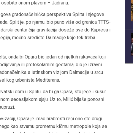
u, osobito onom plavom – Jadranu.
egova gradonačelnička perspektiva Splita i njegove
rada. Split je, po njemu, bio puno više od granica TTTS-
podarski centar čija gravitacija doseže sve do Kupresa i
 regija, moćno središte Dalmacije koje tek treba
elta, onda bi Opara bio jedan od rijetkih rukavaca koji
dijevanja ili protokolarnim gestama, bio je izravni
adonačelnika s istinskom vizijom Dalmacije u srcu
velikog urbanista Mediterana.
vatski dom u Splitu, da bi ga Opara, stoljeće i kusur
nom secesijskom sjaju. Uz to, Milić bijaše ponosni
supruzi.
izaciji, Opara je imao hrabrosti reći ono što drugi
, nego kao stvarnu prometnu kičmu metropole koja se