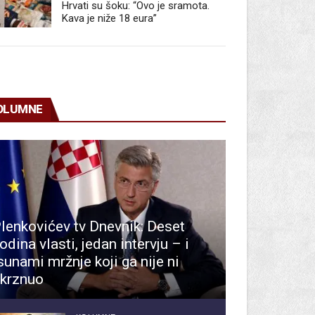
Hrvati su šoku: “Ovo je sramota.
Kava je niže 18 eura”
OLUMNE
lenkovićev tv Dnevnik: Deset
odina vlasti, jedan intervju – i
sunami mržnje koji ga nije ni
krznuo