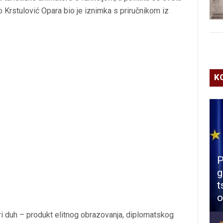
o Krstulović Opara bio je iznimka s priručnikom iz
K
P
g
t
o
ari duh – produkt elitnog obrazovanja, diplomatskog