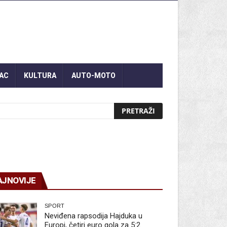
AC
KULTURA
AUTO-MOTO
AJNOVIJE
SPORT
Neviđena rapsodija Hajduka u
Europi, četiri euro gola za 5:2