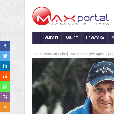
VIJESTI
SVIJET
HRVATSKA
P
GASTRO
Home
Premium sadržaj
Andro Krstulović Opara – poslj