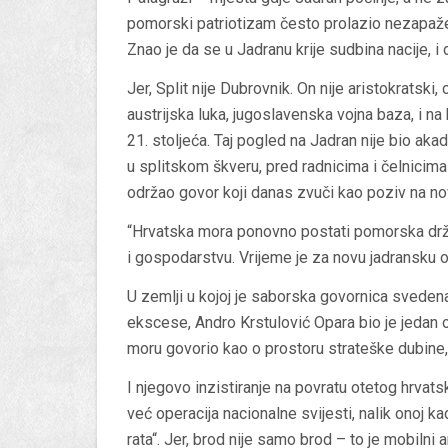
pomorski patriotizam često prolazio nezapažen
Znao je da se u Jadranu krije sudbina nacije, 
Jer, Split nije Dubrovnik. On nije aristokratski, 
austrijska luka, jugoslavenska vojna baza, i n
21. stoljeća. Taj pogled na Jadran nije bio a
u splitskom škveru, pred radnicima i čelnicima 
održao govor koji danas zvuči kao poziv na nov
“Hrvatska mora ponovno postati pomorska držav
i gospodarstvu. Vrijeme je za novu jadransku or
U zemlji u kojoj je saborska govornica svedena
ekscese, Andro Krstulović Opara bio je jedan o
moru govorio kao o prostoru strateške dubine, 
I njegovo inzistiranje na povratu otetog hrvatsk
već operacija nacionalne svijesti, nalik onoj k
rata“. Jer, brod nije samo brod – to je mobilni 