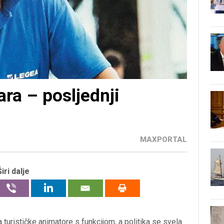
ra – posljednji
MAXPORTAL
Širi dalje
 turističke animatore s funkcijom, a politika se svela