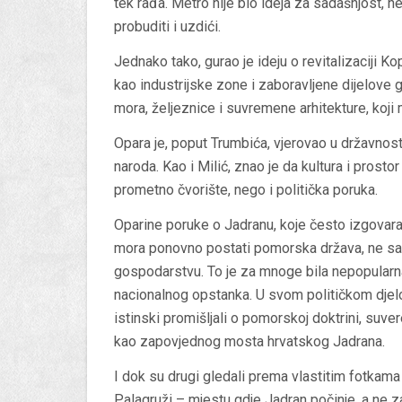
tek rađa. Metro nije bio ideja za sadašnjost, 
probuditi i uzdići.
Jednako tako, gurao je ideju o revitalizaciji Ko
kao industrijske zone i zaboravljene dijelove 
mora, željeznice i suvremene arhitekture, koji 
Opara je, poput Trumbića, vjerovao u državn
naroda. Kao i Milić, znao je da kultura i prosto
prometno čvorište, nego i politička poruka.
Oparine poruke o Jadranu, koje često izgovara 
mora ponovno postati pomorska država, ne samo 
gospodarstvu. To je za mnoge bila nepopularna 
nacionalnog opstanka. U svom političkom djelovan
istinski promišljali o pomorskoj doktrini, suve
kao zapovjednog mosta hrvatskog Jadrana.
I dok su drugi gledali prema vlastitim fotkama
Palagruži – mjestu gdje Jadran počinje, a ne 