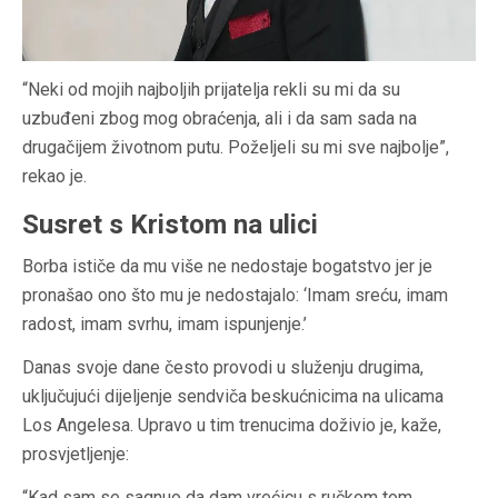
“Neki od mojih najboljih prijatelja rekli su mi da su
uzbuđeni zbog mog obraćenja, ali i da sam sada na
drugačijem životnom putu. Poželjeli su mi sve najbolje”,
rekao je.
Susret s Kristom na ulici
Borba ističe da mu više ne nedostaje bogatstvo jer je
pronašao ono što mu je nedostajalo: ‘Imam sreću, imam
radost, imam svrhu, imam ispunjenje.’
Danas svoje dane često provodi u služenju drugima,
uključujući dijeljenje sendviča beskućnicima na ulicama
Los Angelesa. Upravo u tim trenucima doživio je, kaže,
prosvjetljenje:
“Kad sam se sagnuo da dam vrećicu s ručkom tom