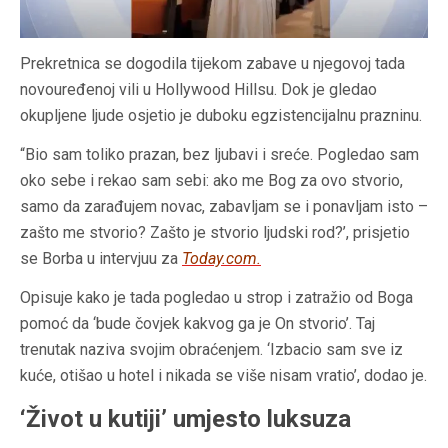
Prekretnica se dogodila tijekom zabave u njegovoj tada
novouređenoj vili u Hollywood Hillsu. Dok je gledao
okupljene ljude osjetio je duboku egzistencijalnu prazninu.
“Bio sam toliko prazan, bez ljubavi i sreće. Pogledao sam
oko sebe i rekao sam sebi: ako me Bog za ovo stvorio,
samo da zarađujem novac, zabavljam se i ponavljam isto –
zašto me stvorio? Zašto je stvorio ljudski rod?’, prisjetio
se Borba u intervjuu za
Today.com.
Opisuje kako je tada pogledao u strop i zatražio od Boga
pomoć da ‘bude čovjek kakvog ga je On stvorio’. Taj
trenutak naziva svojim obraćenjem. ‘Izbacio sam sve iz
kuće, otišao u hotel i nikada se više nisam vratio’, dodao je.
‘Život u kutiji’ umjesto luksuza