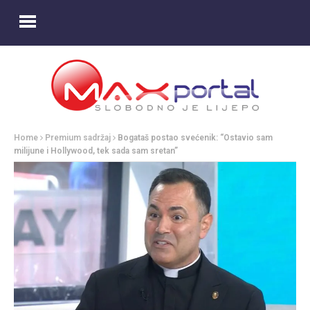
Home
Premium sadržaj
Bogataš postao svećenik: “Ostavio sam
milijune i Hollywood, tek sada sam sretan”