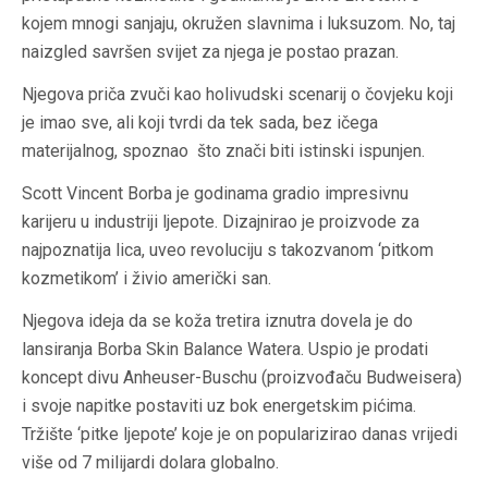
kojem mnogi sanjaju, okružen slavnima i luksuzom. No, taj
naizgled savršen svijet za njega je postao prazan.
Njegova priča zvuči kao holivudski scenarij o čovjeku koji
je imao sve, ali koji tvrdi da tek sada, bez ičega
materijalnog, spoznao što znači biti istinski ispunjen.
Scott Vincent Borba je godinama gradio impresivnu
karijeru u industriji ljepote. Dizajnirao je proizvode za
najpoznatija lica, uveo revoluciju s takozvanom ‘pitkom
kozmetikom’ i živio američki san.
Njegova ideja da se koža tretira iznutra dovela je do
lansiranja Borba Skin Balance Watera. Uspio je prodati
koncept divu Anheuser-Buschu (proizvođaču Budweisera)
i svoje napitke postaviti uz bok energetskim pićima.
Tržište ‘pitke ljepote’ koje je on popularizirao danas vrijedi
više od 7 milijardi dolara globalno.