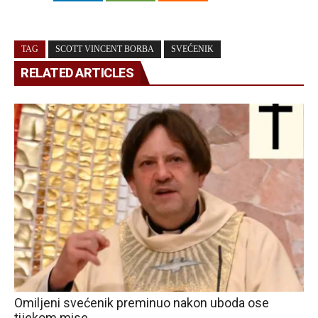
TAG
SCOTT VINCENT BORBA
SVEĆENIK
RELATED ARTICLES
Omiljeni svećenik preminuo nakon uboda ose
tijekom mise