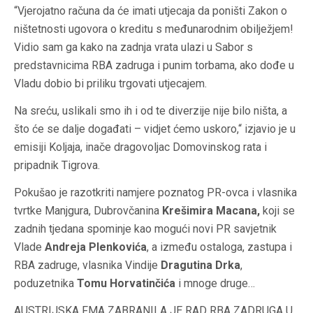
“Vjerojatno računa da će imati utjecaja da poništi Zakon o
ništetnosti ugovora o kreditu s međunarodnim obilježjem!
Vidio sam ga kako na zadnja vrata ulazi u Sabor s
predstavnicima RBA zadruga i punim torbama, ako dođe u
Vladu dobio bi priliku trgovati utjecajem.
Na sreću, uslikali smo ih i od te diverzije nije bilo ništa, a
što će se dalje događati – vidjet ćemo uskoro,“ izjavio je u
emisiji Koljaja, inače dragovoljac Domovinskog rata i
pripadnik Tigrova.
Pokušao je razotkriti namjere poznatog PR-ovca i vlasnika
tvrtke Manjgura, Dubrovčanina
Krešimira Macana,
koji se
zadnih tjedana spominje kao mogući novi PR savjetnik
Vlade
Andreja Plenkovića
, a između ostaloga, zastupa i
RBA zadruge, vlasnika Vindije
Dragutina Drka
,
poduzetnika
Tomu Horvatinčića
i mnoge druge…
AUSTRIJSKA FMA ZABRANILA JE RAD RBA ZADRUGA U