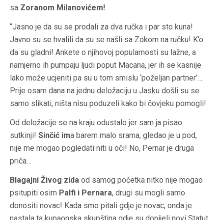
sa
Zoranom Milanovićem!
“Jasno je da su se prodali za dva ručka i par sto kuna!
Javno su se hvalili da su se našli sa Zokom na ručku! K’o
da su gladni! Ankete o njihovoj popularnosti su lažne, a
namjerno ih pumpaju ljudi poput Macana, jer ih se kasnije
lako može ucjeniti pa su u tom smislu ‘poželjan partner’…
Prije osam dana na jednu deložaciju u Jasku došli su se
samo slikati, ništa nisu poduzeli kako bi čovjeku pomogli!
Od deložacije se na kraju odustalo jer sam ja pisao
sutkinji!
Sinčić im
a barem malo srama, gledao je u pod,
nije me mogao pogledati niti u oči! No, Pernar je druga
priča…
Blagajni Živog zida
od samog početka nitko nije mogao
psitupiti osim
Palfi i Pernara
, drugi su mogli samo
donositi novac! Kada smo pitali gdje je novac, onda je
nastala ta kupaonska skupština gdje su donijeli novi Statut,