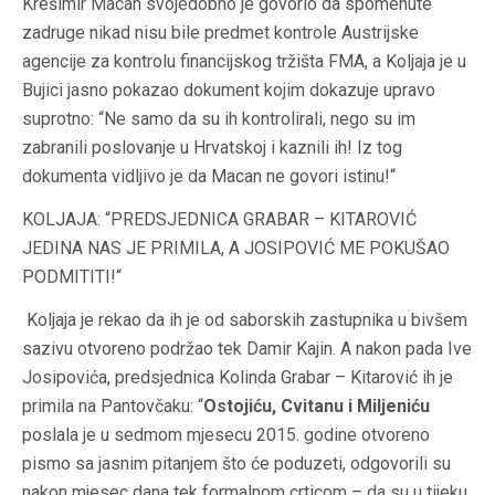
Krešimir Macan svojedobno je govorio da spomenute
zadruge nikad nisu bile predmet kontrole Austrijske
agencije za kontrolu financijskog tržišta FMA, a Koljaja je u
Bujici jasno pokazao dokument kojim dokazuje upravo
suprotno: “Ne samo da su ih kontrolirali, nego su im
zabranili poslovanje u Hrvatskoj i kaznili ih! Iz tog
dokumenta vidljivo je da Macan ne govori istinu!“
KOLJAJA: “PREDSJEDNICA GRABAR – KITAROVIĆ
JEDINA NAS JE PRIMILA, A JOSIPOVIĆ ME POKUŠAO
PODMITITI!“
Koljaja je rekao da ih je od saborskih zastupnika u bivšem
sazivu otvoreno podržao tek Damir Kajin. A nakon pada Ive
Josipovića, predsjednica Kolinda Grabar – Kitarović ih je
primila na Pantovčaku: “
Ostojiću, Cvitanu i Miljeniću
poslala je u sedmom mjesecu 2015. godine otvoreno
pismo sa jasnim pitanjem što će poduzeti, odgovorili su
nakon mjesec dana tek formalnom crticom – da su u tijeku