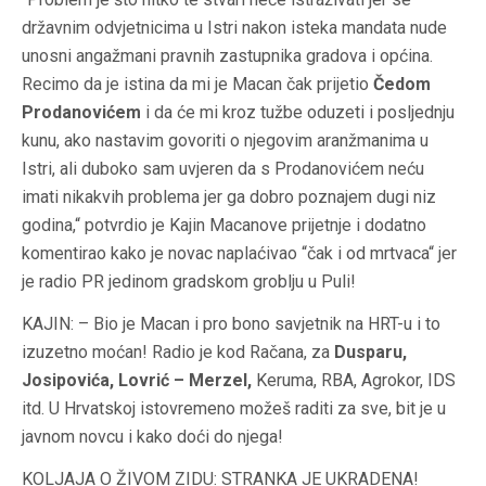
državnim odvjetnicima u Istri nakon isteka mandata nude
unosni angažmani pravnih zastupnika gradova i općina.
Recimo da je istina da mi je Macan čak prijetio
Čedom
Prodanovićem
i da će mi kroz tužbe oduzeti i posljednju
kunu, ako nastavim govoriti o njegovim aranžmanima u
Istri, ali duboko sam uvjeren da s Prodanovićem neću
imati nikakvih problema jer ga dobro poznajem dugi niz
godina,“ potvrdio je Kajin Macanove prijetnje i dodatno
komentirao kako je novac naplaćivao “čak i od mrtvaca“ jer
je radio PR jedinom gradskom groblju u Puli!
KAJIN: – Bio je Macan i pro bono savjetnik na HRT-u i to
izuzetno moćan! Radio je kod Račana, za
Dusparu,
Josipovića, Lovrić – Merzel,
Keruma, RBA, Agrokor, IDS
itd. U Hrvatskoj istovremeno možeš raditi za sve, bit je u
javnom novcu i kako doći do njega!
KOLJAJA O ŽIVOM ZIDU: STRANKA JE UKRADENA!