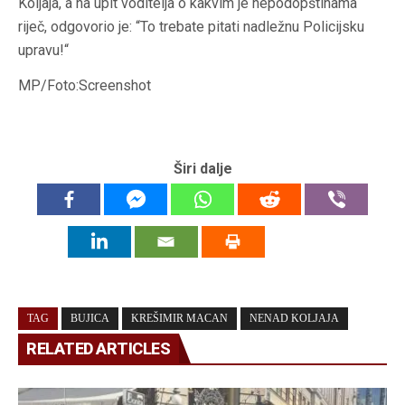
Koljaja, a na upit voditelja o kakvim je nepodopštinama
riječ, odgovorio je: “To trebate pitati nadležnu Policijsku
upravu!“
MP/Foto:Screenshot
Širi dalje
TAG
BUJICA
KREŠIMIR MACAN
NENAD KOLJAJA
RELATED ARTICLES