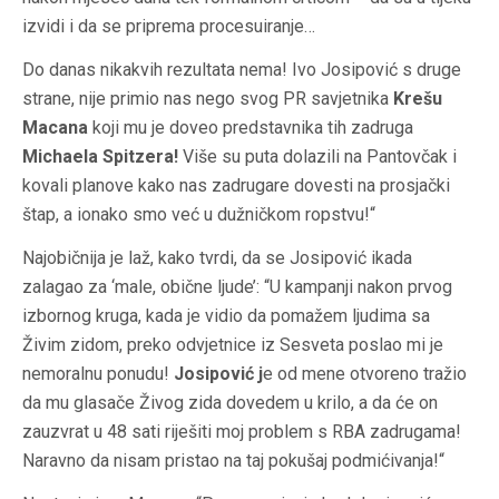
izvidi i da se priprema procesuiranje…
Do danas nikakvih rezultata nema! Ivo Josipović s druge
strane, nije primio nas nego svog PR savjetnika
Krešu
Macana
koji mu je doveo predstavnika tih zadruga
Michaela Spitzera!
Više su puta dolazili na Pantovčak i
kovali planove kako nas zadrugare dovesti na prosjački
štap, a ionako smo već u dužničkom ropstvu!“
Najobičnija je laž, kako tvrdi, da se Josipović ikada
zalagao za ‘male, obične ljude’: “U kampanji nakon prvog
izbornog kruga, kada je vidio da pomažem ljudima sa
Živim zidom, preko odvjetnice iz Sesveta poslao mi je
nemoralnu ponudu!
Josipović j
e od mene otvoreno tražio
da mu glasače Živog zida dovedem u krilo, a da će on
zauzvrat u 48 sati riješiti moj problem s RBA zadrugama!
Naravno da nisam pristao na taj pokušaj podmićivanja!“