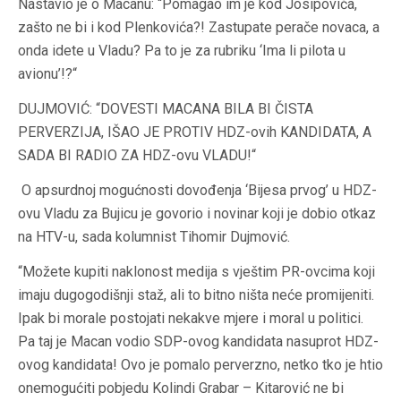
Nastavio je o Macanu: “Pomagao im je kod Josipovića,
zašto ne bi i kod Plenkovića?! Zastupate perače novaca, a
onda idete u Vladu? Pa to je za rubriku ‘Ima li pilota u
avionu’!?“
DUJMOVIĆ: “DOVESTI MACANA BILA BI ČISTA
PERVERZIJA, IŠAO JE PROTIV HDZ-ovih KANDIDATA, A
SADA BI RADIO ZA HDZ-ovu VLADU!“
O apsurdnoj mogućnosti dovođenja ‘Bijesa prvog’ u HDZ-
ovu Vladu za Bujicu je govorio i novinar koji je dobio otkaz
na HTV-u, sada kolumnist Tihomir Dujmović.
“Možete kupiti naklonost medija s vještim PR-ovcima koji
imaju dugogodišnji staž, ali to bitno ništa neće promijeniti.
Ipak bi morale postojati nekakve mjere i moral u politici.
Pa taj je Macan vodio SDP-ovog kandidata nasuprot HDZ-
ovog kandidata! Ovo je pomalo perverzno, netko tko je htio
onemogućiti pobjedu Kolindi Grabar – Kitarović ne bi