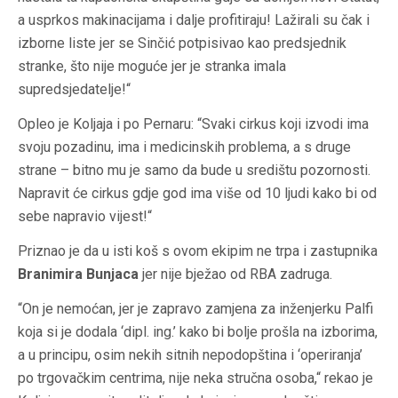
a usprkos makinacijama i dalje profitiraju! Lažirali su čak i
izborne liste jer se Sinčić potpisivao kao predsjednik
stranke, što nije moguće jer je stranka imala
supredsjedatelje!“
Opleo je Koljaja i po Pernaru: “Svaki cirkus koji izvodi ima
svoju pozadinu, ima i medicinskih problema, a s druge
strane – bitno mu je samo da bude u središtu pozornosti.
Napravit će cirkus gdje god ima više od 10 ljudi kako bi od
sebe napravio vijest!“
Priznao je da u isti koš s ovom ekipim ne trpa i zastupnika
Branimira Bunjaca
jer nije bježao od RBA zadruga.
“On je nemoćan, jer je zapravo zamjena za inženjerku Palfi
koja si je dodala ‘dipl. ing.’ kako bi bolje prošla na izborima,
a u principu, osim nekih sitnih nepodopština i ‘operiranja’
po trgovačkim centrima, nije neka stručna osoba,“ rekao je