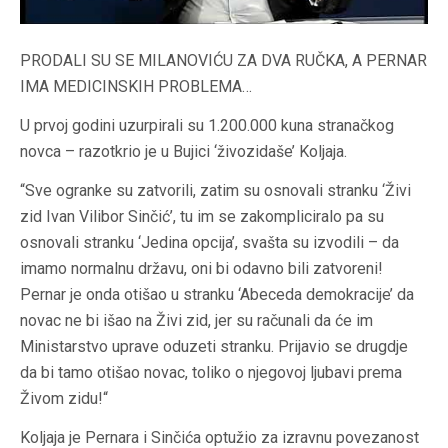
PRODALI SU SE MILANOVIĆU ZA DVA RUČKA, A PERNAR
IMA MEDICINSKIH PROBLEMA…
U prvoj godini uzurpirali su 1.200.000 kuna stranačkog
novca – razotkrio je u Bujici ‘živozidaše’ Koljaja.
“Sve ogranke su zatvorili, zatim su osnovali stranku ‘Živi
zid Ivan Vilibor Sinčić’, tu im se zakompliciralo pa su
osnovali stranku ‘Jedina opcija’, svašta su izvodili – da
imamo normalnu državu, oni bi odavno bili zatvoreni!
Pernar je onda otišao u stranku ‘Abeceda demokracije’ da
novac ne bi išao na Živi zid, jer su računali da će im
Ministarstvo uprave oduzeti stranku. Prijavio se drugdje
da bi tamo otišao novac, toliko o njegovoj ljubavi prema
Živom zidu!“
Koljaja je Pernara i Sinčića optužio za izravnu povezanost