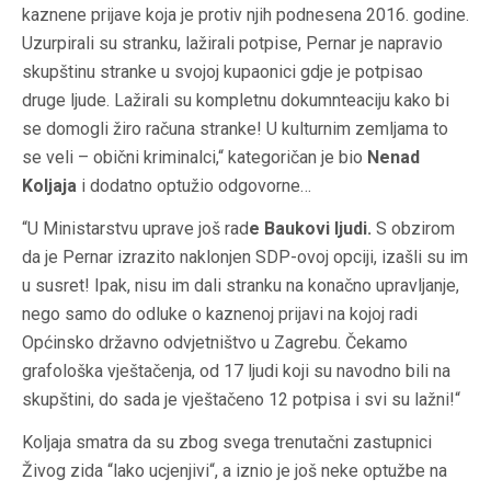
kaznene prijave koja je protiv njih podnesena 2016. godine.
Uzurpirali su stranku, lažirali potpise, Pernar je napravio
skupštinu stranke u svojoj kupaonici gdje je potpisao
druge ljude. Lažirali su kompletnu dokumnteaciju kako bi
se domogli žiro računa stranke! U kulturnim zemljama to
se veli – obični kriminalci,“ kategoričan je bio
Nenad
Koljaja
i dodatno optužio odgovorne…
“U Ministarstvu uprave još rad
e Baukovi ljudi.
S obzirom
da je Pernar izrazito naklonjen SDP-ovoj opciji, izašli su im
u susret! Ipak, nisu im dali stranku na konačno upravljanje,
nego samo do odluke o kaznenoj prijavi na kojoj radi
Općinsko državno odvjetništvo u Zagrebu. Čekamo
grafološka vještačenja, od 17 ljudi koji su navodno bili na
skupštini, do sada je vještačeno 12 potpisa i svi su lažni!“
Koljaja smatra da su zbog svega trenutačni zastupnici
Živog zida “lako ucjenjivi“, a iznio je još neke optužbe na