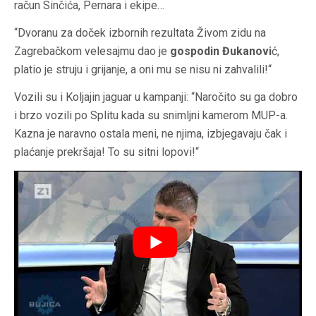
račun Sinčića, Pernara i ekipe…
“Dvoranu za doček izbornih rezultata Živom zidu na
Zagrebačkom velesajmu dao je
gospodin Đukanovi
ć,
platio je struju i grijanje, a oni mu se nisu ni zahvalili!“
Vozili su i Koljajin jaguar u kampanji: “Naročito su ga dobro
i brzo vozili po Splitu kada su snimljni kamerom MUP-a.
Kazna je naravno ostala meni, ne njima, izbjegavaju čak i
plaćanje prekršaja! To su sitni lopovi!“