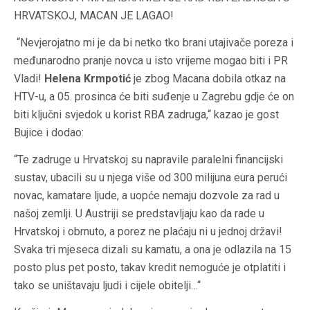
HRVATSKOJ, MACAN JE LAGAO!
“Nevjerojatno mi je da bi netko tko brani utajivače poreza i
međunarodno pranje novca u isto vrijeme mogao biti i PR
Vladi!
Helena Krmpotić
je zbog Macana dobila otkaz na
HTV-u, a 05. prosinca će biti suđenje u Zagrebu gdje će on
biti ključni svjedok u korist RBA zadruga,“ kazao je gost
Bujice i dodao:
“Te zadruge u Hrvatskoj su napravile paralelni financijski
sustav, ubacili su u njega više od 300 milijuna eura perući
novac, kamatare ljude, a uopće nemaju dozvole za rad u
našoj zemlji. U Austriji se predstavljaju kao da rade u
Hrvatskoj i obrnuto, a porez ne plaćaju ni u jednoj državi!
Svaka tri mjeseca dizali su kamatu, a ona je odlazila na 15
posto plus pet posto, takav kredit nemoguće je otplatiti i
tako se uništavaju ljudi i cijele obitelji…“