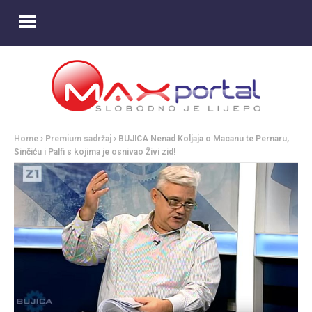
Home
Premium sadržaj
BUJICA Nenad Koljaja o Macanu te Pernaru,
Sinčiću i Palfi s kojima je osnivao Živi zid!