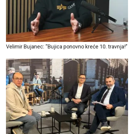
Velimir Bujanec: “Bujica ponovno kreće 10. travnja!”