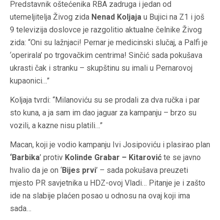
Predstavnik oštećenika RBA zadruga i jedan od
utemeljitelja Živog zida
Nenad Koljaja
u Bujici na Z1 i još
9 televizija doslovce je razgolitio akt
ualne čelnike Živog
zida: “Oni su lažnjaci! Pernar je medicinski slučaj, a Palfi je
‘operirala’ po trgovačkim centrima! Sinčić sada pokušava
ukrasti čak i stranku – skupštinu su imali u Pernarovoj
kupaonici…”
Koljaja tvrdi: “Milanoviću su se prodali za dva ručka i par
sto kuna, a ja sam im dao jaguar za kampanju – brzo su
vozili, a kazne nisu platili…”
Macan, koji je vodio kampanju Ivi Josipoviću i plasirao plan
‘Barbika
’ protiv
Kolinde Grabar – Kitarović
te se javno
hvalio da je on ‘
Bijes prvi
’ – sada pokušava preuzeti
mjesto PR savjetnika u HDZ-ovoj Vladi… Pitanje je i zašto
ide na slabije plaćen posao u odnosu na ovaj koji ima
sada…