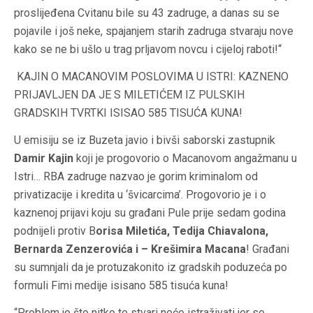
proslijeđena Cvitanu bile su 43 zadruge, a danas su se
pojavile i još neke, spajanjem starih zadruga stvaraju nove
kako se ne bi ušlo u trag prljavom novcu i cijeloj raboti!“
KAJIN O MACANOVIM POSLOVIMA U ISTRI: KAZNENO
PRIJAVLJEN DA JE S MILETIĆEM IZ PULSKIH
GRADSKIH TVRTKI ISISAO 585 TISUĆA KUNA!
U emisiju se iz Buzeta javio i bivši saborski zastupnik
Damir Kajin
koji je progovorio o Macanovom angažmanu u
Istri… RBA zadruge nazvao je gorim kriminalom od
privatizacije i kredita u ‘švicarcima’. Progovorio je i o
kaznenoj prijavi koju su građani Pule prije sedam godina
podnijeli protiv B
orisa Miletića, Tedija Chiavalona,
Bernarda Zenzerovića i – Krešimira Macana
! Građani
su sumnjali da je protuzakonito iz gradskih poduzeća po
formuli Fimi medije isisano 585 tisuća kuna!
“Problem je što nitko te stvari neće istraživati jer se