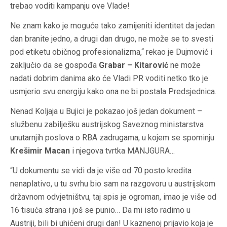
trebao voditi kampanju ove Vlade!
Ne znam kako je moguće tako zamijeniti identitet da jedan
dan branite jedno, a drugi dan drugo, ne može se to svesti
pod etiketu običnog profesionalizma,“ rekao je Dujmović i
zaključio da se gospođa
Grabar – Kitarović
ne može
nadati dobrim danima ako će Vladi PR voditi netko tko je
usmjerio svu energiju kako ona ne bi postala Predsjednica.
Nenad Koljaja u Bujici je pokazao još jedan dokument –
službenu zabilješku austrijskog Saveznog ministarstva
unutarnjih poslova o RBA zadrugama, u kojem se spominju
Krešimir Macan
i njegova tvrtka MANJGURA…
“U dokumentu se vidi da je više od 70 posto kredita
nenaplativo, u tu svrhu bio sam na razgovoru u austrijskom
državnom odvjetništvu, taj spis je ogroman, imao je više od
16 tisuća strana i još se punio… Da mi isto radimo u
Austriji, bili bi uhićeni drugi dan! U kaznenoj prijavio koja je