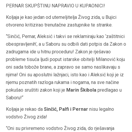
PERNAR SKUPŠTINU NAPRAVIO U KUPAONICI!
Koljaja je kao jedan od utemeljitelja Živog zida, u Bujici
otvoreno kritizirao trenutačne zastupnike te stranke.
“Sinčić, Pernar, Aleksić i takvi se reklamiraju kao ‘zaštitnici
obespravljenih’, a u Saboru su odbili dati potpis da Zakon o
zadrugama ide u hitnu proceduru! Zakon je rješavao
probleme tisuća ljudi poput istarske obitelji Milanović koju
oni sada tobože brane, a zapravo se samo naslikavaju s
njima! Oni su aposlutni lažnjaci, isto kao i Aleksić koji je iz
njemu poznatih razloga rukama i nogama, na sve načine
pokušao sruštiti zakon koji je
Marin Škibola
predlagao u
Saboru!“
Koljaja je rekao da
Sinčić, Palfi i Pernar
nisu legalno
vodstvo Živog zida!
“Oni su privremeno vodstvo Živog zida, do rješavanja