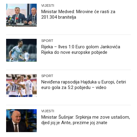
VIJESTI
Ministar Medved: Mirovine će rasti za
201.304 branitelja
SPORT
Rijeka – Ilves 1:0 Euro golom Jankovića
Rijeka do nove europske pobjede
SPORT
Neviđena rapsodija Hajduka u Europi, četiri
euro gola za 5:2 pobjedu – video
VIJESTI
Ministar Šušnjar: Srpkinja me zove ustašom,
djed joj je Ante, prezime joj znate