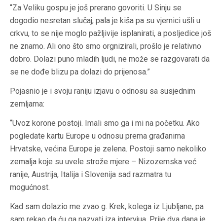
“Za Veliku gospu je još prerano govoriti. U Sinju se
dogodio nesretan slučaj, pala je kiša pa su vjernici ušli u
crkvu, to se nije moglo pažljivije isplanirati, a posljedice još
ne znamo. Ali ono što smo orgnizirali, prošlo je relativno
dobro. Dolazi puno mladih ljudi, ne može se razgovarati da
se ne dođe blizu pa dolazi do prijenosa.”
Pojasnio je i svoju raniju izjavu o odnosu sa susjednim
zemljama:
“Uvoz korone postoji. Imali smo ga i mi na početku. Ako
pogledate kartu Europe u odnosu prema građanima
Hrvatske, većina Europe je zelena. Postoji samo nekoliko
zemalja koje su uvele strože mjere – Nizozemska već
ranije, Austrija, Italija i Slovenija sad razmatra tu
mogućnost.
Kad sam dolazio me zvao g. Krek, kolega iz Ljubljane, pa
sam rekao da ću ga nazvati iza intervjua. Prije dva dana je