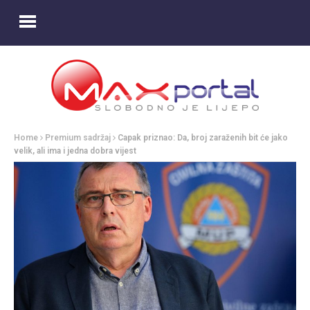
Home
Premium sadržaj
Capak priznao: Da, broj zaraženih bit će jako
velik, ali ima i jedna dobra vijest