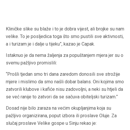
Kliničke slike su blaže i to je dobra vijest, ali brojke su nam
velike. To je posljedica toga što smo pustili sve aktivnosti,
a i turizam je i dalje u tijeku”, kazao je Capak.
Istaknuo je da nema žaljenja za popuštanjem mjera jer su o
svemu pažljivo promislili:
“Prošli tjedan smo tri dana zaredom donosili sve strožije
mjere i mislimo da smo našli dobar balans. Oni kojima smo
zatvorili klubove i kafiće nisu zadovoljni, a neki su htjeli da
se već ranije to zatvori da se sačuva obiteljski turizam.”
Dosad nije bilo zaraza na većim okupljanjima koja su
pažljivo organizirana, poput izbora ili proslave Oluje. Za
slučaj proslave Velike gospe u Sinju rekao je: