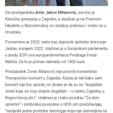
Sin predsjednika
Ante Jakov Milanović,
završio je
Klasičnu gimnaziju u Zagrebu, a studirao je na Pravnom
fakultetu u Nizozemskoj, no studij je prekinuo i vratio se u
Hrvatsku.
Povremeno je 2020. radio kao dopisnik splitske televizije
Jadran, a krajem 2022. stažirao je u Europskom parlamentu
u uredu SDP-ova europarlamentarca Predraga Freda
Matića. Za to je primao naknadu od 1400 eura.
Predsjednik Zoran Milanović nije previše komentirao
Thompsonov koncert u Zagrebu. Kazao je tek kako sam
koncert nije bio sporan, no dodao je da su se “događale
stvari koje se nisu smjele događati – u centru Zagreba, u
Bogovićevoj ulici“. Istaknuo je i kako pozdrav “Za dom
spremni“ i simbolika povezana s HOS-om predstavljaju
“nasljeđe jedne političke ideologije koja nije utemeljena na