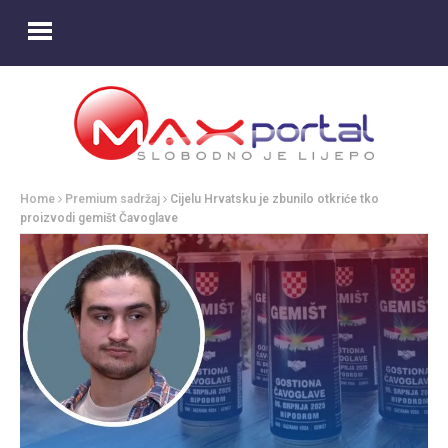
Home
Premium sadržaj
Cijelu Hrvatsku je zbunilo otkriće tko
proizvodi gemišt Čavoglave