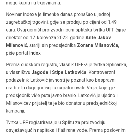
mogu kupiti i u trgovinama.
Novinar Indexa je limenke danas pronašao u jednoj
zagrebačkoj trgovini, gdje se prodaju po cijeni od 1,49
eura. Ovaj gemišt proizvodi i puni splitska tvrtka UFF čiji je
direktor od 17. kolovoza 2023. godine
Ante Jakov
Milanović
, stariji sin predsjednika
Zorana Milanovića,
piše portal
Index
.
Prema sudskom registru, vlasnik UFF-a je tvrtka Splićanka,
u vlasništvu
Jagode i Stipe Latkovića
. Kontroverzni
poduzetnik Latković javnosti je poznat kao bespravni
graditelj i dugogodišnji uzurpator uvale Vruja, kojeg je
predsjednik više puta javno branio. Latković je ujedno i
Milanovićev prijatelj te je bio donator u predsjedničkoj
kampanji.
Tvrtka UFF registrirana je u Splitu za proizvodnju
osvježavajućih napitaka i flaširane vode. Prema poslovnim